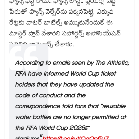
ఫ్యాన్స్ ఫస్ట్ కాదు.. ఫ్యాన్స్ లాస్ట్.. ప్లేయర్స్ సేఫ్టీ
పేరుతో ఫ్యాన్స్ వెల్ఫేర్‌ను పక్కనపెట్టి, ఎక్కువ
రేట్లకు వాటర్ బాటిల్స్ అమ్ముకునేందుకే ఈ
మాస్టర్ ప్లాన్ వేశారని సపోర్టర్స్ అసోసియేషన్
ప్రతినిధి కామెంట్స్ చేశాడు.
According to emails seen by The Athletic,
FIFA have informed World Cup ticket
holders that they have updated the
code of conduct and the
correspondence told fans that “reusable
water bottles are no longer permitted at
the FIFA World Cup 2026™