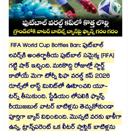
FIFA World Cup Bottles Ban: ఫుట్‌బాల్
లవర్స్‌కి అంతర్జాతీయ ఫుట్‌బాల్ సమైక్య (FIFA)
గట్టి షాక్ ఇచ్చింది. మరికొద్ది రోజుల్లో స్టార్ట్
కాబోయే మెగా టోర్నీ ఫిఫా వరల్డ్ కప్ 2026
రూల్స్‌లో లాస్ట్ మినిట్‌లో ఊహించని యూ-
టర్న్ తీసుకుంది. స్టేడియం లోపలికి ఫ్యాన్స్
రీయుజబుల్ వాటర్ బాటిళ్లను తెచ్చుకోకుండా
పూర్తిగా బ్యాన్ విధించింది. మొన్నటి వరకు ఖాళీగా
ఉన్న, ట్రాన్స్‌పరెంట్ ఒక లీటర్ ప్లాస్టిక్ బాటిళ్లను