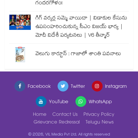
గందరగోళం!
గిగ్ వర్కర్ల సమ్మె వాయిదా | విడాకుల కేసును
ఉపసంహరించుకున్న సీఎం విజయ్ భార్య |
మోదీ విదేశీ పర్యటనలు | V6 తీన్మార్
వెలుగు కార్టూన్ : గాజాలో శాంతి పవనాలు
Facebook
Twitter
Instagram
YouTube
WhatsApp
Home
Contact Us
Privacy Policy
Grievance Redressal
Telugu News
© 2026, VIL Media Pvt Ltd. All rights reserved