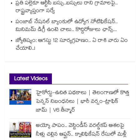
ప్రతి పల్లెకూ ఆర్టీసీ బస్సు..బస్సులు రాని గ్రామాలపై..
రాష్ట్రవ్యాప్తంగా సర్వే
పంజాబ్ నేషనల్ బ్యాంకులో ఉద్యోగ నోటిఫికేషన్..
మినిమమ్ డిగ్రీ ఉంటె చాలు.. కొద్దిరోజులు ఛాన్స్...
జ్యోతిష్యం: ఆగస్టు 12 సూర్యగ్రహణం.. ఏ రాశి వారు ఏం
చేయాలి..!
Latest Videos
హైకోర్టు-ఉచిత పథకాలు | తెలంగాణలో కొత్త
పెన్షన్ నిబంధనలు | భారీ వర్షం-ట్రాఫిక్
జామ్ | V6 తీన్మార్
అయ్యో పాపం.. వెస్టిండీస్ వరల్డ్‌కప్ ఆశలపై
నీళ్లు చల్లిన ఆఫ్ఘన్.. క్వాలిఫికేషన్ రేసులో మళ్లీ