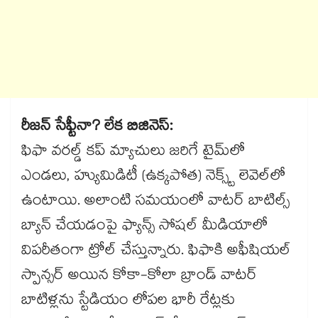
రీజన్ సేఫ్టీనా? లేక బిజినెస్:
ఫిఫా వరల్డ్ కప్ మ్యాచులు జరిగే టైమ్‌లో
ఎండలు, హ్యుమిడిటీ (ఉక్కపోత) నెక్స్ట్ లెవెల్‌లో
ఉంటాయి. అలాంటి సమయంలో వాటర్ బాటిల్స్
బ్యాన్ చేయడంపై ఫ్యాన్స్ సోషల్ మీడియాలో
విపరీతంగా ట్రోల్ చేస్తున్నారు. ఫిఫాకి అఫీషియల్
స్పాన్సర్ అయిన కోకా-కోలా బ్రాండ్ వాటర్
బాటిళ్లను స్టేడియం లోపల భారీ రేట్లకు