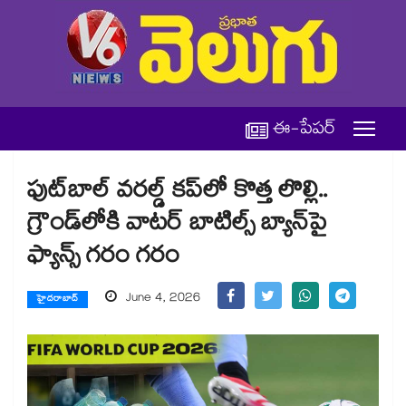
ఈ-పేపర్
ఫుట్‌బాల్ వరల్డ్ కప్‌లో కొత్త లొల్లి..
గ్రౌండ్⁬లోకి వాటర్ బాటిల్స్ బ్యాన్⁬పై
ఫ్యాన్స్ గరం గరం
June 4, 2026
హైదరాబాద్