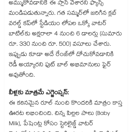
అమ్ముకోవడానికే ఈ ప్లాన్ వేశారని ఫ్యాన్స్
మండిపడుతున్నారు. గత సమ్మర్‌లో జరిగిన క్లబ్
వరల్డ్ కప్‌లో స్టేడియం లోపల ఒక్కో వాటర్
బాటిల్‌కు అక్షరాలా 4 నుంచి 6 డాలర్లు (సుమారు
రూ. 330 నుంచి రూ. 500) వసూలు చేశారు.
ఇప్పుడు కూడా అదే రేంజ్‌లో దోచుకోవడానికి
రెడీ అయ్యారని ఫుట్ బాల్ అభిమానులు ఫైర్
అవుతోంది.
వీళ్లకు మాత్రమే ఎగ్జెంప్షన్:
ఈ కఠినమైన రూల్ నుంచి కొందరికి మాత్రం కాస్త
ఊరట లభించింది. చిన్న పిల్లల పాలు (Baby
Milk), పేషెంట్ల కోసం స్టెరిలైజ్డ్ వాటర్