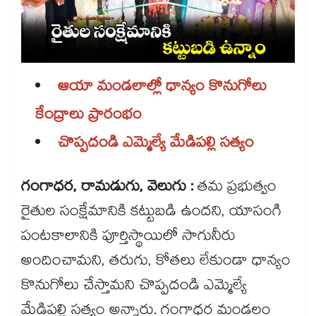
ఆయా మండలాల్లో ధాన్యం కొనుగోలు
కేంద్రాలు ప్రారంభం
చొప్పదండి ఎమ్మెల్యే మేడిపల్లి సత్యం
గంగాధర, రామడుగు, వెలుగు :
తమ ప్రభుత్వం
రైతుల సంక్షేమానికి కట్టుబడి ఉందని, యాసంగి
పంటకాలానికి పూర్తిస్థాయిలో సాగునీరు
అందించామని, తరుగు, కోతలు లేకుండా ధాన్యం
కొనుగోలు చేస్తామని చొప్పదండి ఎమ్మెల్యే
మేడిపల్లి సత్యం అన్నారు. గంగాధర మండలం