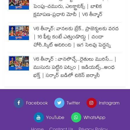
పెంపు-చమురు, ఎలక్ట్రానిక్స్ | బాలిక
క్షమాపణ-ప్రధాని మోదీ | V6 తీన్మార్
V6 తీన్మార్: వానలకు బ్రేక్.. ప్రాజెక్టులకు వరద
| 16 ఫీట్ల కంటే ఎత్తుండొద్దు | చందా
చోరీ..స్కిట్ అదిరింది | ఇగ సెలవు పెద్దన్న
V6 తీన్మార్ : వానలొచ్చే...రైతులు మురిసే... |
ముసురు పట్టిన పట్నం | ఇడియట్స్...అంధ
భక్త్ | సర్కార్ బడిలో చికెన్ బిర్యానీ
Facebook
Twitter
Instagram
YouTube
WhatsApp