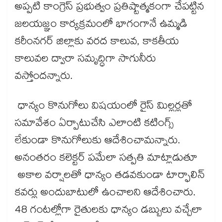
అప్పటి కాంగ్రెస్ ప్రభుత్వం ప్రతిష్టాత్మకంగా చేపట్టిన
జలయజ్ఞం కార్యక్రమంలో భాగంగానే ఉమ్మడి
కరీంనగర్ జిల్లాకు వరద కాలువ, కాకతీయ
కాలువల ద్వారా సమృద్ధిగా సాగునీరు
వస్తోందన్నారు.
ధాన్యం కొనుగోలు విషయంలో రైస్ మిల్లర్లతో
సమావేశం ఏర్పాటుచేసి ఎలాంటి కటింగ్స్​
లేకుండా కొనుగోలుకు ఆదేశించామన్నారు.
అనంతరం కలెక్టర్ పమేలా సత్పతి మాట్లాడుతూ
అకాల వర్షాలతో ధాన్యం తడవకుండా టార్ఫాలిన్
కవర్లు అందుబాటులో ఉంచాలని ఆదేశించారు.
48 గంటల్లోగా రైతులకు ధాన్యం డబ్బులు వచ్చేలా