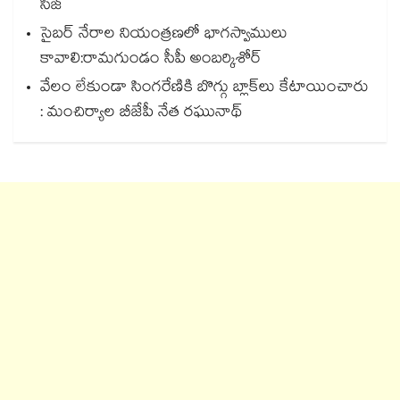
సీజ్
సైబర్ నేరాల నియంత్రణలో భాగస్వాములు
కావాలి:రామగుండం సీపీ అంబర్కిశోర్‌‌‌‌‌‌‌‌‌‌‌‌‌‌‌‌
వేలం లేకుండా సింగరేణికి బొగ్గు బ్లాక్‌‌‌‌‌‌‌‌లు కేటాయించారు
: మంచిర్యాల బీజేపీ నేత రఘునాథ్