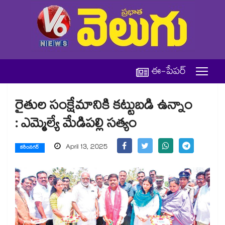
ఈ-పేపర్
రైతుల సంక్షేమానికి కట్టుబడి ఉన్నాం
: ఎమ్మెల్యే మేడిపల్లి సత్యం
April 13, 2025
కరీంనగర్