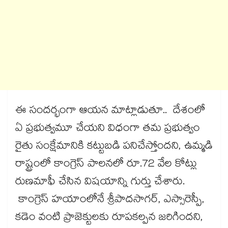
ఈ సందర్భంగా ఆయన మాట్లాడుతూ.. దేశంలో
ఏ ప్రభుత్వమూ చేయని విధంగా తమ ప్రభుత్వం
రైతు సంక్షేమానికి కట్టుబడి పనిచేస్తోందని, ఉమ్మడి
రాష్ట్రంలో కాంగ్రెస్ పాలనలో రూ.72 వేల కోట్లు
రుణమాఫీ చేసిన విషయాన్ని గుర్తు చేశారు.
కాంగ్రెస్ హయాంలోనే శ్రీపాదసాగర్, ఎస్సారెస్పీ,
కడెం వంటి ప్రాజెక్టులకు రూపకల్పన జరిగిందని,