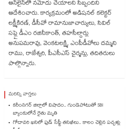
ఆన్​లైన్​లో నమోదు చేయాలని సిబ్బందిని
ఆదేశించారు. కార్యక్రమంలో అడిషనల్ కలెక్టర్
లక్ష్మీకిరణ్, డీసీవో రామానుజాచార్యులు, సివిల్​
సప్లై డీఎం రజినీకాంత్​, తహసీల్దార్లు
అనుపమరావు, వెంకటలక్ష్మి, ఎంపీడీవోలు దమ్మని
రాము, రాజేశ్వరి, పీఎసీఎస్ చైర్మన్లు, తదితరులు
పాల్గొన్నారు.
మరిన్ని వార్తలు
కరీంనగర్ జిల్లాలో విషాదం.. గుండెపోటుతో SBI
బ్యాంకులోనే రైతు మృతి
గోదావరి ఖనిలో ఫుడ్ సేఫ్టీ తనిఖీలు.. కాలం చెల్లిన పచ్చళ్లు