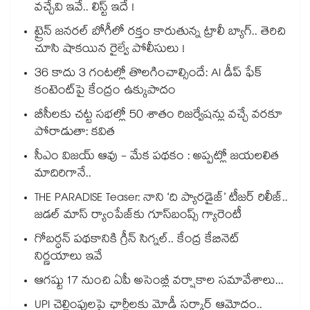
వచ్చేవి ఇవే.. లిస్ట్ ఇదే !
ట్రైన్ జనరల్ బోగీలో రక్తం కారుతున్న ట్రాలీ బ్యాగ్.. తెరిచి
చూసి షాకయిన రైల్వే పోలీసులు !
36 కాదు 3 గంటల్లో తొలగించాల్సిందే: AI డీప్ ఫేక్
కంటెంట్‎పై కేంద్రం ఉక్కుపాదం
బీసీలకు చట్ట సభల్లో 50 శాతం రిజర్వేషన్లు వచ్చే వరకూ
పోరాడుతా: కవిత
సీఎం విజయ్ ఆవు - మేక పథకం : అప్పట్లో జయలలిత
మాదిరిగానే..
THE PARADISE Teaser: నాని ‘ది ప్యారడైజ్‌‌’ టీజర్ రిలీజ్..
జడల్ మాస్ ర్యాంపేజ్‌కు గూస్‌బంప్స్ గ్యారెంటీ
గోబర్ధన్ పథకానికి గ్రీన్ సిగ్నల్.. కేంద్ర కేబినెట్
నిర్ణయాలు ఇవే
ఆగష్టు 17 నుంచి ఏపీ అసెంబ్లీ వర్షాకాల సమావేశాలు...
UPI చెల్లింపులపై ఛార్జీలకు మోడీ సర్కార్ ఆమోదం..