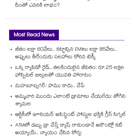
దీంతో ఎవరికి లాభం?
Most Read News
జీతం లక్షా 60వేలు.. కట్టాల్సిన EMIలు లక్షా 85వేలు..
అప్పులు తీరేందుకు సలహాలు కోరిన టెక్కీ
ఒక్క ర్యాపిడో రైడ్.. తలకిందులైన జీవితం: రూ.25 లక్షల
హాస్పిటల్ బిల్లులతో యువతి పోరాటం
మహబూబ్నగర్: పాము కాదు.. చేపే
అమ్మవారి ముందు ఎలాంటి డ్రామాలు చేయలేదు: జోగిని
శ్యామల
ఆర్టీసీలో జూనియర్ అసిస్టెంట్‌‌ పోస్టుల భర్తీకి గ్రీన్‌‌ సిగ్నల్
ATMలో డబ్బు డ్రా చేస్తే క్యాష్ రాకుండానే అకౌంట్లో కట్
అయ్యాయ్.. న్యాయం చేసిన కోర్టు