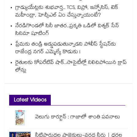
గ్రాడ్యుయేట్లకు శుభవార్త.. TCS, విప్రో, ఇన్ఫోసిస్, టెక్
మహీంద్రా, హెచ్సీఎల్ ఏం చేస్తున్నాయంటే?
నేరడిగొండలో సినీ జాతర..ప్రకృతి ఒడిలో విశ్వక్ సేన్
సినిమా షూటింగ్
ప్రేమకు తండ్రి అడ్డుపడుతున్నాడని పోలీస్ స్టేషన్⁪కు
రాజేంద్ర నగర్ ఎమ్మెల్యే కొడుకు !
రైతులకు కోపరేటివ్ షాక్..సొసైటీల్లో నిలిచిపోయిన క్రాప్
లోన్లు
Latest Videos
వెలుగు కార్టూన్ : గాజాలో శాంతి పవనాలు
నీటిపారుదల ప్రాజెక్టులు-వరద నీరు | ధరల