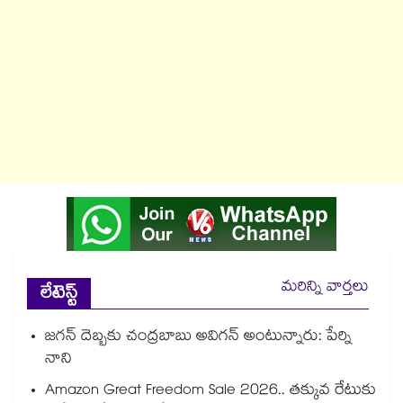
మరిన్ని వార్తలు
లేటెస్ట్
జగన్ దెబ్బకు చంద్రబాబు అవిగన్ అంటున్నారు: పేర్ని
నాని
Amazon Great Freedom Sale 2026.. తక్కువ రేటుకు