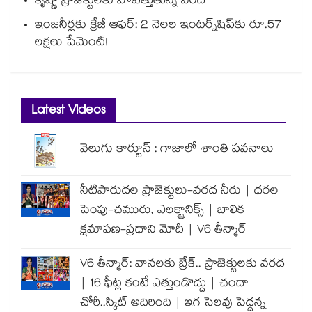
కృష్ణా ప్రాజెక్టులకు పోటెత్తుతున్న వరద
ఇంజనీర్లకు క్రేజీ ఆఫర్: 2 నెలల ఇంటర్న్‌షిప్‌కు రూ.57
లక్షలు పేమెంట్!
Latest Videos
వెలుగు కార్టూన్ : గాజాలో శాంతి పవనాలు
నీటిపారుదల ప్రాజెక్టులు-వరద నీరు | ధరల
పెంపు-చమురు, ఎలక్ట్రానిక్స్ | బాలిక
క్షమాపణ-ప్రధాని మోదీ | V6 తీన్మార్
V6 తీన్మార్: వానలకు బ్రేక్.. ప్రాజెక్టులకు వరద
| 16 ఫీట్ల కంటే ఎత్తుండొద్దు | చందా
చోరీ..స్కిట్ అదిరింది | ఇగ సెలవు పెద్దన్న