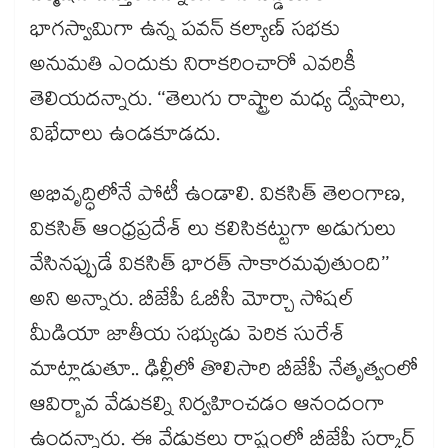
భాగస్వామిగా ఉన్న పవన్ కల్యాణ్ సభకు
అనుమతి ఎందుకు నిరాకరించారో ఎవరికీ
తెలియదన్నారు. ‘‘తెలుగు రాష్ట్రాల మధ్య ద్వేషాలు,
విభేదాలు ఉండకూడదు.
అభివృద్ధిలోనే పోటీ ఉండాలి. వికసిత్ తెలంగాణ,
వికసిత్ ఆంధ్రప్రదేశ్ లు కలిసికట్టుగా అడుగులు
వేసినప్పుడే వికసిత్ భారత్ సాకారమవుతుంది’’
అని అన్నారు. బీజేపీ ఓబీసీ మోర్చా సోషల్
మీడియా జాతీయ సభ్యుడు పెరిక సురేశ్
మాట్లాడుతూ.. ఢిల్లీలో తొలిసారి బీజేపీ నేతృత్వంలో
ఆవిర్బావ వేడుకల్ని నిర్వహించడం ఆనందంగా
ఉందన్నారు. ఈ వేడుకలు రాష్ట్రంలో బీజేపీ సర్కార్