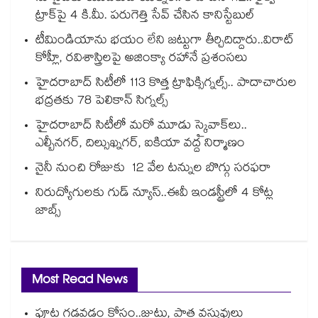
ట్రాక్‌‌‌‌పై 4 కి.మీ. పరుగెత్తి సేవ్ చేసిన కానిస్టేబుల్
టీమిండియాను భయం లేని జట్టుగా తీర్చిదిద్దారు..విరాట్
కోహ్లీ, రవిశాస్త్రిలపై అజింక్యా రహానే ప్రశంసలు
హైదరాబాద్ సిటీలో 113 కొత్త ట్రాఫిక్సిగ్నల్స్.. పాదాచారుల
భద్రతకు 78 పెలికాన్ సిగ్నల్స్
హైదరాబాద్ సిటీలో మరో మూడు స్కైవాక్⁭లు..
ఎల్బీనగర్, దిల్సుఖ్నగర్, ఐకియా వద్ద నిర్మాణం
నైనీ నుంచి రోజుకు 12 వేల టన్నుల బొగ్గు సరఫరా
నిరుద్యోగులకు గుడ్ న్యూస్..ఈవీ ఇండస్ట్రీలో 4 కోట్ల
జాబ్స్
Most Read News
పూట గడవడం కోసం..జుట్టు, పాత వస్తువులు