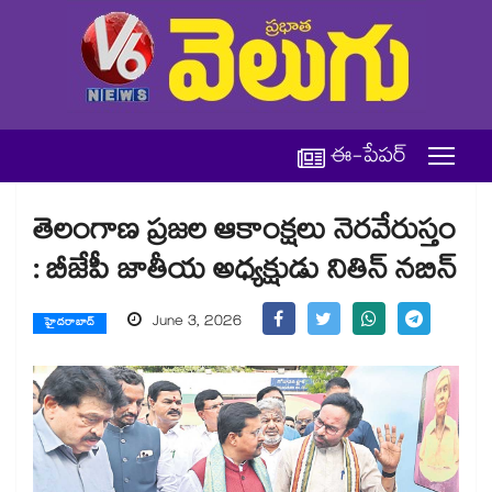
ఈ-పేపర్
తెలంగాణ ప్రజల ఆకాంక్షలు నెరవేరుస్తం
: బీజేపీ జాతీయ అధ్యక్షుడు నితిన్ నబిన్
June 3, 2026
హైదరాబాద్