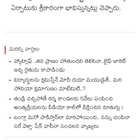
ఏర్పాటుకు శ్రీకారంగా భావిస్తున్నట్లు చెప్పారు.
మరిన్ని వార్తలు
హ్యాట్సాఫ్ ..తన ప్రాణం పోతుందని తెలిసినా..లైఫ్ జాకెట్‌‌‌‌‌‌‌‌
ఇచ్చి రైతును కాపాడిండు
విద్యార్థులను క్షమిస్తేనే మోదీ దయా మయుడైతే.. మరి
సోనియా క్షమాగుణం మాటేమిటి..?
తండ్రి చచ్చిపోతే కర్మ కాండలకు 5వేలు పంపించి
అంత్యక్రియలను వీడియో కాల్⁭లో వీక్షించిన కూతుర్లు !
బంగ్లా మరో పాకిస్తాన్⁭లా మారిపోయింది.. నన్ను చంపినా
సరే వెళ్తా: షేక్ హసీనా సంచలన వ్యాఖ్యలు