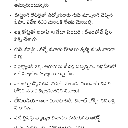
అమ్ముకుంటున్నరు
ఊస్టింగ్ లెటర్లతో ఉద్యోగులకు గుడ్ మార్నింగ్ చెప్పిన
వీసా.. 2వేల 600 మందికి లేఆఫ్ మెయిల్స్
లక్ష కోట్లతో అదానీ AI డేటా సెంటర్ : దేశంలోనే ప్లేస్
ఫిక్స్ చేశారు
గుడ్ న్యూస్ : వచ్చే మూడు రోజులు కృష్ణా నదికి భారీగా
నీళ్లు
నిర్లక్ష్యానికి శిక్ష.. ఆరుగురు టీచర్ల సస్పెన్షన్.. సిద్దిపేటలో
ఒకే స్కూల్ఉపాధ్యాయులపై వేటు
నా ఆస్తులన్నీ పనిమనిషికే.. నటుడు రంగనాథ్ చివరి
కోరిక వెనుక దిగ్భ్రాంతికర నిజాలు!
టీమిండియా అలా మారటానికి.. విరాట్ కోహ్లీ, రవిశాస్త్రి
నే కారణం
నటి త్రిషపై వ్యాఖ్యల వివాదం ఉదయనిధి అరెస్ట్