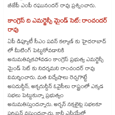
బీజేపీ ఎంపీ రఘునందర్ రావు ప్రశ్నించారు.
కాంగ్రెస్ ది ఎమర్జెన్సీ మైండ్ సెట్: రాంచందర్
రావు
ఏపీ డిప్యూటీ సీఎం పవన్ కల్యాణ్ కు హైదరాబాద్
లో మీటింగ్ పెట్టుకోవడానికి
అనుమతివ్వకపోవడం కాంగ్రెస్ ప్రభుత్వ ఎమర్జెన్సీ
మైండ్ సెట్ కు నిదర్శమని రాంచందర్ రావు
విమర్శించారు. మత విద్వేషాలు రెచ్చగొట్టే
అసదుద్దీన్, అక్బరుద్దీన్ ఓవైసీలు రాష్ట్రంలో ఎక్కడ
సభలు పెట్టుకున్నా ప్రభుత్వం
అనుమతిస్తుందన్నారు. అర్బన్ నక్సలైట్ల సభలకూ
పర్మిషన్ వస్తుందన్నారు. కానీ ఎన్డీయేలో