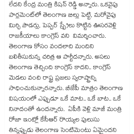
లేదని కేంద్ర మంత్రి కిషన్ రెడ్డి అన్నారు. ఒకవైపు
పార్లమెంట్​లో తెలంగాణ బిల్లు పెట్టి, మరోవైపు
మిర్చి పౌడర్లు, పెప్పర్ స్ప్రేలు కొట్టిన ఊసరవెళ్లి
రాజకీయాలు కాంగ్రెస్ వని విమర్శించారు.
తెలంగాణ కోసం వందలాది మందిని
బలితీసుకున్న చరిత్ర ఆ పార్టీదన్నారు. అసలు
తెలంగాణ తెచ్చింది కాంగ్రెస్ కాదని.. కాంగ్రెస్
మెడలు వంచి రాష్ట్ర ప్రజలు స్వరాష్ట్రాన్ని
సాధించుకున్నారన్నారు. బీజేపీ మాత్రం తెలంగాణ
విషయంలో ఎప్పుడూ ఒకే మాట.. ఒకే బాట.. ఒకే
నినాదంతో ఉందన్నారు. ఏపీకి వెళ్లి మాజీ మంత్రి
రోజా ఇంట్లో కేసీఆర్ రొయ్యల పులుసు
తిన్నప్పుడు తెలంగాణ సెంటిమెంటు ఏమైందని