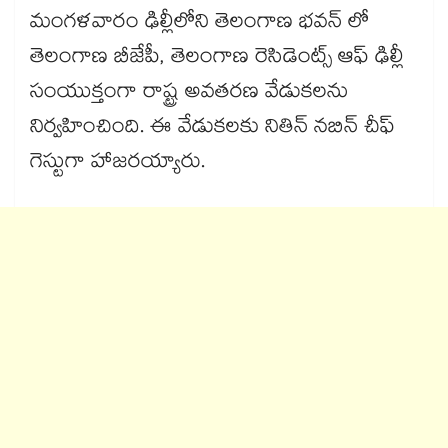
మంగళవారం ఢిల్లీలోని తెలంగాణ భవన్ లో
తెలంగాణ బీజేపీ, తెలంగాణ రెసిడెంట్స్ ఆఫ్ ఢిల్లీ
సంయుక్తంగా రాష్ట్ర అవతరణ వేడుకలను
నిర్వహించింది. ఈ వేడుకలకు నితిన్ నబిన్ చీఫ్
గెస్టుగా హాజరయ్యారు.