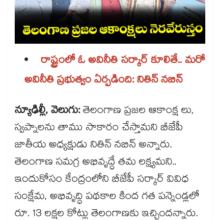
రాష్ట్రంలో ఓ అవినీతి సర్కార్ కూలితే.. మరో
అవినీతి ప్రభుత్వం ఏర్పడింది: నితిన్ నబిన్
న్యూఢిల్లీ, వెలుగు:
తెలంగాణ ప్రజల ఆకాంక్ష లు,
స్వప్నాలను తాము సాకారం చేస్తామని బీజేపీ
జాతీయ అధ్యక్షుడు నితిన్ నబిన్ అన్నారు.
తెలంగాణ సమగ్ర అభివృద్ధే తమ లక్ష్యమని..
ఇందుకోసం కేంద్రంలోని బీజేపీ సర్కార్ వివిధ
సంక్షేమ, అభివృద్ధి పథకాల కింద గత పన్నెండ్లలో
రూ. 13 లక్షల కోట్లు తెలంగాణకు ఇచ్చిందన్నారు.