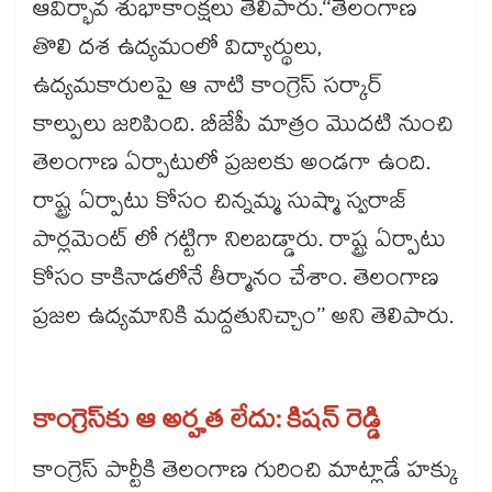
ఆవిర్భావ శుభాకాంక్షలు తెలిపారు.‘‘తెలంగాణ
తొలి దశ ఉద్యమంలో విద్యార్థులు,
ఉద్యమకారులపై ఆ నాటి కాంగ్రెస్ సర్కార్
కాల్పులు జరిపింది. బీజేపీ మాత్రం మొదటి నుంచి
తెలంగాణ ఏర్పాటులో ప్రజలకు అండగా ఉంది.
రాష్ట్ర ఏర్పాటు కోసం చిన్నమ్మ సుష్మా స్వరాజ్
పార్లమెంట్ లో గట్టిగా నిలబడ్డారు. రాష్ట్ర ఏర్పాటు
కోసం కాకినాడలోనే తీర్మానం చేశాం. తెలంగాణ
ప్రజల ఉద్యమానికి మద్దతునిచ్చాం’’ అని తెలిపారు.
కాంగ్రెస్​కు ఆ అర్హత లేదు: కిషన్ రెడ్డి
కాంగ్రెస్ పార్టీకి తెలంగాణ గురించి మాట్లాడే హక్కు