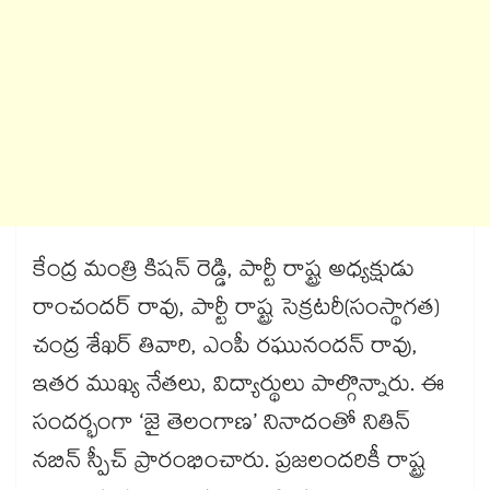
కేంద్ర మంత్రి కిషన్ రెడ్డి, పార్టీ రాష్ట్ర అధ్యక్షుడు
రాంచందర్ రావు, పార్టీ రాష్ట్ర సెక్రటరీ(సంస్థాగత)
చంద్ర శేఖర్ తివారి, ఎంపీ రఘునందన్ రావు,
ఇతర ముఖ్య నేతలు, విద్యార్థులు పాల్గొన్నారు. ఈ
సందర్భంగా ‘జై తెలంగాణ’ నినాదంతో నితిన్
నబిన్ స్పీచ్ ప్రారంభించారు. ప్రజలందరికీ రాష్ట్ర