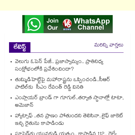
మరిన్ని వార్తలు
లేటెస్ట్
వెలుగు ఓపెన్ పేజీ.. ప్రజాస్వామ్యం.. ప్రాతినిధ్య
సంక్షోభంలోకి ప్రవేశించిందా?
తుమ్మిడిహెట్టిపై మహారాష్ట్రను ఒప్పించండి..సీఆర్
పాటిల్‌‌‌‌‌‌‌‌‌‌‌‌‌‌‌‌కు సీఎం రేవంత్ రెడ్డి విన‌‌‌‌తి
ఎంప్లాయర్ బ్రాండ్ గా గూగుల్..తర్వాత స్థానాల్లో టాటా,
అమెజాన్
హ్యాట్సాఫ్ ..తన ప్రాణం పోతుందని తెలిసినా..లైఫ్ జాకెట్‌‌‌‌‌‌‌‌
ఇచ్చి రైతును కాపాడిండు
సూసైడ్‌‌‌‌కు యువకుడి యత్నం.. కాపాడిన 112.. రైల్వే