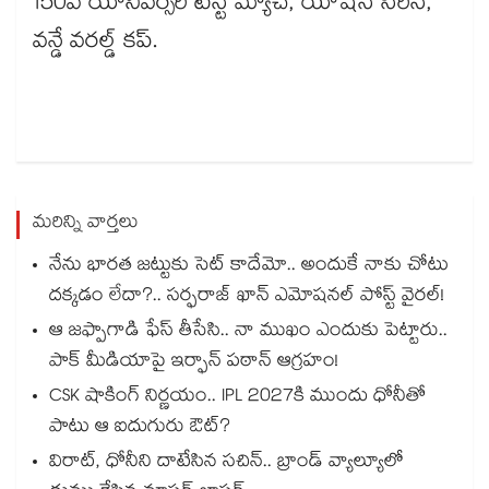
150వ యానివర్సరీ టెస్ట్ మ్యాచ్, యాషెస్ సిరీస్,
వన్డే వరల్డ్ కప్.
మరిన్ని వార్తలు
నేను భారత జట్టుకు సెట్ కాదేమో.. అందుకే నాకు చోటు
దక్కడం లేదా?.. సర్ఫరాజ్ ఖాన్ ఎమోషనల్ పోస్ట్ వైరల్!
ఆ జఫ్పాగాడి ఫేస్ తీసేసి.. నా ముఖం ఎందుకు పెట్టారు..
పాక్ మీడియాపై ఇర్ఫాన్ పఠాన్ ఆగ్రహం!
CSK షాకింగ్ నిర్ణయం.. IPL 2027కి ముందు ధోనీతో
పాటు ఆ ఐదుగురు ఔట్?
విరాట్, ధోనీని దాటేసిన సచిన్.. బ్రాండ్ వ్యాల్యూలో