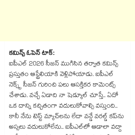
కమిన్స్ ఓపెన్ టాక్:
ఐపీఎల్ 2026 సీజన్ ముగిసిన తర్వాత కమిన్స్
ప్రస్తుతం ఆస్ట్రేలియాకి వెళ్లిపోయాడు. ఐపీఎల్
నెక్స్ట్ సీజన్ గురించి పలు ఆసక్తికర కామెంట్స్
చేశాడు. వచ్చే ఏడాది నా షెడ్యూల్ చూస్తే.. ఏదో
ఒక దాన్ని కచ్చితంగా వదులుకోవాల్సి వస్తుంది..
కానీ నేను టెస్ట్ మ్యాచ్‌లను లేదా వన్డే వరల్డ్ కప్‌ను
అస్సలు వదులుకోలేను.. ఐపీఎల్‌లో ఆడాలా వద్దా