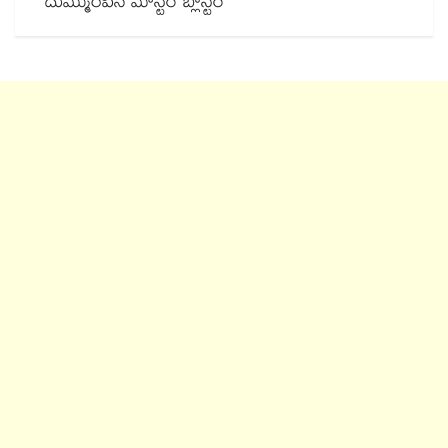
దుమ్మురేపిన మాస్టర్ బ్లాస్టర్