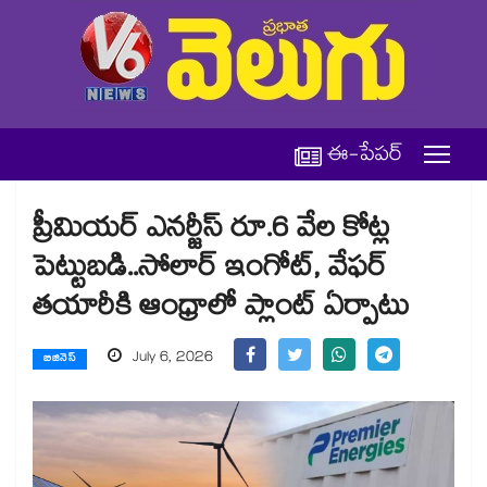
ఈ-పేపర్
ప్రీమియర్ ఎనర్జీస్ రూ.6 వేల కోట్ల
పెట్టుబడి..సోలార్ ఇంగోట్‌‌‌‌, వేఫర్‌‌‌‌‌‌‌‌
తయారీకి ఆంధ్రాలో ప్లాంట్ ఏర్పాటు
July 6, 2026
బిజినెస్