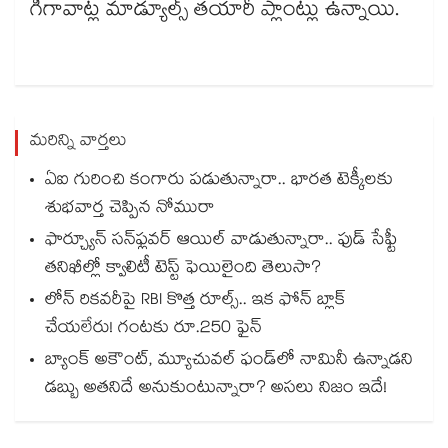
గిగావాట్ల మాడ్యూల్స్ తయారీ ప్లాంట్లు ఉన్నాయి.
మరిన్ని వార్తలు
ఏఐ గురించి కంగారు పడుతున్నారా.. భారత టెక్కీలకు
శుభవార్త చెప్పిన నోమురా
ఫార్చ్యూన్ సన్‌ఫ్లవర్ ఆయిల్ వాడుతున్నారా.. ఫుడ్ సేఫ్టీ
తనిఖీల్లో క్వాలిటీ టెస్ట్ ఫెయిలైంది తెలుసా?
లోన్ రికవరీపై RBI కొత్త రూల్స్.. ఇక ఫోన్ బ్లాక్
చేయలేరు! గంటకు రూ.250 ఫైన్
బ్యాంక్ అకౌంట్, మ్యూచువల్ ఫండ్‌లో నామినీ ఉన్నాడని
డబ్బు అతనిదే అనుకుంటున్నారా? అసలు నిజం ఇదే!