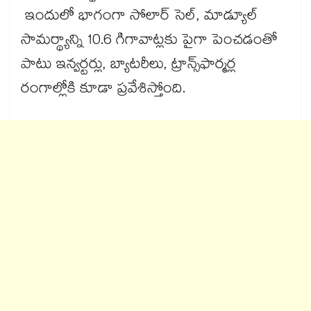
ఇందులో భాగంగా సోలార్ సెల్, మాడ్యూల్
సామర్థ్యాన్ని 10.6 గిగావాట్లకు పైగా పెంచడంతో
పాటు ఇన్వర్టర్లు, బ్యాటరీలు, ట్రాన్స్‌‌‌‌ఫార్మర్ల
రంగాల్లోకి కూడా ప్రవేశిస్తోంది.