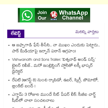
మరిన్ని వార్తలు
లేటెస్ట్
ఆ జఫ్పాగాడి ఫేస్ తీసేసి.. నా ముఖం ఎందుకు పెట్టారు..
పాక్ మీడియాపై ఇర్ఫాన్ పఠాన్ ఆగ్రహం!
Vishwanath and Sons Trailer: ‘విశ్వనాథ్ అండ్ సన్స్’
ట్రైలర్ రిలీజ్.. మరో ఇంట్రెస్టింగ్ స్టోరీతో లక్కీ భాస్కర్
డైరెక్టర్
రేపటి (ఆగస్ట్ 8) నుంచి ర్యాపిడో, ఉబర్, స్విగ్గీ, జొమాటో,
బ్లింకిట్ బంద్ !
ఎగ్జామ్ 3 రోజుల ముందే నీట్ పేపర్ లీక్: సీబీఐ చార్జ్
షీట్‎లో చాలా సంచలనాలు