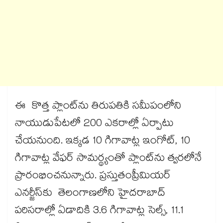
ఈ కొత్త ప్లాంట్‌‌‌‌ను తిరుపతికి సమీపంలోని
నాయుడుపేటలో 200 ఎకరాల్లో ఏర్పాటు
చేయనుంది. ఇక్కడ 10 గిగావాట్ల ఇంగోట్, 10
గిగావాట్ల వేఫర్ సామర్థ్యంతో ప్లాంట్‌‌‌‌ను త్వరలోనే
ప్రారంభించనున్నారు. ప్రస్తుతంప్రీమియర్
ఎనర్జీస్‌కు తెలంగాణలోని హైదరాబాద్
పరిసరాల్లో ఏడాదికి 3.6 గిగావాట్ల సెల్స్, 11.1