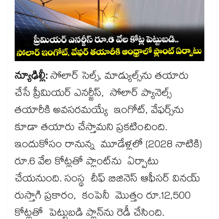
న్యూఢిల్లీ:
సోలార్ సెల్స్‌‌‌‌, మాడ్యుల్స్‌‌‌‌ను తయారు
చేసే ప్రీమియర్ ఎనర్జీస్, సోలార్ ప్యానెల్స్‌‌‌‌
తయారీకి అవసరమయ్యే ఇంగోట్‌‌‌‌, వేఫర్స్‌‌ను
కూడా తయారు చేస్తామని ప్రకటించింది.
ఇందుకోసం రానున్న మూడేళ్లలో (2028 నాటికి)
రూ.6 వేల కోట్లతో ప్లాంట్‌‌‌‌ను ఏర్పాటు
చేయనుంది. సంస్థ చీఫ్ బిజినెస్ ఆఫీసర్ వినయ్
రుస్తాగి ప్రకారం, కంపెనీ మొత్తం రూ.12,500
కోట్లతో పెట్టుబడి ప్లాన్‌‌‌‌ను రెడీ చేసింది.