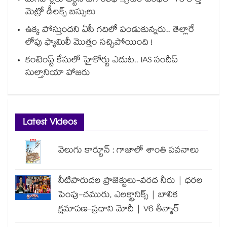
మగవాళ్లకు ఆర్టీసీ బిగ్ రిలీఫ్ ..గ్రేటర్ పరిధిలో 75 కొత్త
మెట్రో డీలక్స్ బస్సులు
ఉక్క పోస్తుందని ఏసీ గదిలో పండుకున్నరు.. తెల్లారే
లోపు ఫ్యామిలీ మొత్తం సచ్చిపోయింది !
కంటెంప్ట్ కేసులో హైకోర్టు ఎదుట.. IAS సందీప్
సుల్తానియా హాజరు
Latest Videos
వెలుగు కార్టూన్ : గాజాలో శాంతి పవనాలు
నీటిపారుదల ప్రాజెక్టులు-వరద నీరు | ధరల
పెంపు-చమురు, ఎలక్ట్రానిక్స్ | బాలిక
క్షమాపణ-ప్రధాని మోదీ | V6 తీన్మార్