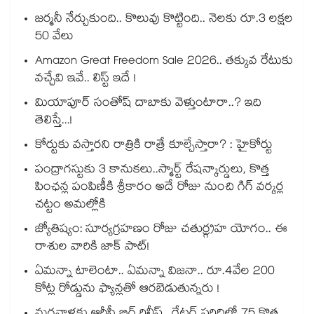
జర్మనీ నేర్చుకుంది.. కొలువు కొట్టింది.. నెలకు రూ.3 లక్షల
50 వేలు
Amazon Great Freedom Sale 2026.. తక్కువ రేటుకు
వచ్చేవి ఇవే.. లిస్ట్ ఇదే !
మియాపూర్ సంతోష్ దాబాకు వెళ్తుంటారా..? ఇది
తెలిస్తే...!
కోర్టుకు వస్తారని రాత్రికి రాత్రే కూల్చేస్తారా? : హైకోర్టు
పంద్రాగస్టుకు 3 కానుకలు..స్మార్ట్ రేషన్కార్డులు, కొత్త
పింఛన్ల పంపిణీకి శ్రీకారం అదే రోజు నుంచి గిగ్ వర్కర్ల
చట్టం అమల్లోకి
జ్యోతిష్యం: సూర్యగ్రహణం రోజు చతుర్గ్రహ యోగం.. ఈ
రాశుల వారికి జాక్ పాట్!
ఏమన్నా టాలెంటా.. ఏమన్నా విజనా.. రూ.4వేల 200
కోట్ల రోడ్డును ఫ్యాన్లతో ఆరబెడుతున్నరు !