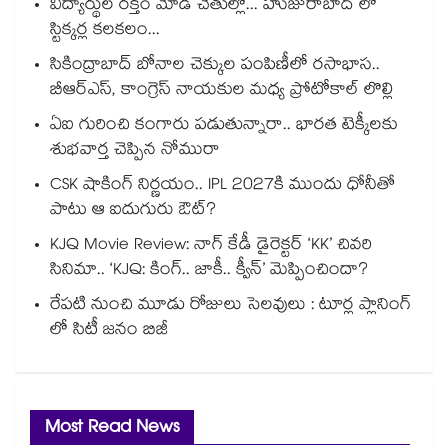
విద్యార్థుల రక్తం మోడీ చేతుల్లో... హుజురాబాద్ లో
స్టిక్కర్ల కలకలం...
సికింద్రాబాద్ బోనాల చెక్కుల పంపిణీలో రసాభాస..
బీఆర్ఎస్, కాంగ్రెస్ నాయకుల మధ్య ప్రోటోకాల్ లొల్లి
ఏఐ గురించి కంగారు పడుతున్నారా.. భారత టెక్కీలకు
శుభవార్త చెప్పిన నోమురా
CSK షాకింగ్ నిర్ణయం.. IPL 2027కి ముందు ధోనీతో
పాటు ఆ ఐదుగురు ఔట్?
KJQ Movie Review: నాగ్ కేడీ డైరెక్టర్ ‘KK’ చివరి
సినిమా.. ‘KJQ: కింగ్.. జాకీ.. క్వీన్’ మెప్పించిందా?
రేపటి నుంచి మూడు రోజులు సెలవులు : టూర్ల ప్లానింగ్
లో సిటీ జనం బిజీ
Most Read News