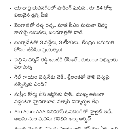
యాదాద్రి భువనగిరిలో షాకింగ్ ఘటన.. రూ.54 కోట్ల
విలువైన డ్రగ్స్ సీజ్
బెంగాల్⁭లో రచ్చ రచ్చ.. మాజీ సీఎం మమతా బెనర్జీ
కారుపై ఇటుకలు, బండరాళ్లతో దాడి
బంగ్లాదేశ్⁬తో 3 వన్డేలు, 3 టీ20లు.. కేంద్రం అనుమతి
కోసం బీసీసీఐ ప్రయత్నం!
పెద్ది సుదర్శన్ రెడ్డి ఇంటికి కేసీఆర్.. కుటుంబ సభ్యులకు
పరామర్శ
గిల్ గాయం టెన్షన్‌కు చెక్.. శ్రీలంకతో తొలి టెస్టుపై
సస్పెన్స్‌కు ఎండ్?
సుప్రీం కోర్టు చీఫ్ జస్టిస్⁭కు షాక్.. ముఖ్య అతిథిగా
వద్దంటూ హైదరాబాద్ నల్సార్ విద్యార్థుల లేఖ
Allu Arjun: AAA సినిమాస్ ఓపెనింగ్‌లో హైలైట్ ఇదే..
అభిమానుల మనసు గెలిచిన అల్లు అర్జున్