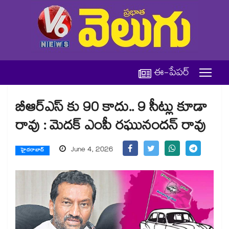
ఈ-పేపర్
బీఆర్ఎస్‌ కు 90 కాదు.. 9 సీట్లు కూడా
రావు : మెదక్ ఎంపీ రఘునందన్ రావు
June 4, 2026
హైదరాబాద్