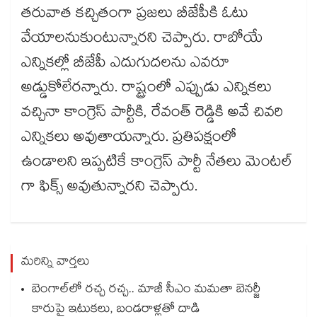
తరువాత కచ్చితంగా ప్రజలు బీజేపీకి ఓటు
వేయాలనుకుంటున్నారని చెప్పారు. రాబోయే
ఎన్నికల్లో బీజేపీ ఎదుగుదలను ఎవరూ
అడ్డుకోలేరన్నారు. రాష్ట్రంలో ఎప్పుడు ఎన్నికలు
వచ్చినా కాంగ్రెస్ పార్టీకి, రేవంత్ రెడ్డికి అవే చివరి
ఎన్నికలు అవుతాయన్నారు. ప్రతిపక్షంలో
ఉండాలని ఇప్పటికే కాంగ్రెస్ పార్టీ నేతలు మెంటల్
గా ఫిక్స్ అవుతున్నారని చెప్పారు.
మరిన్ని వార్తలు
బెంగాల్⁭లో రచ్చ రచ్చ.. మాజీ సీఎం మమతా బెనర్జీ
కారుపై ఇటుకలు, బండరాళ్లతో దాడి