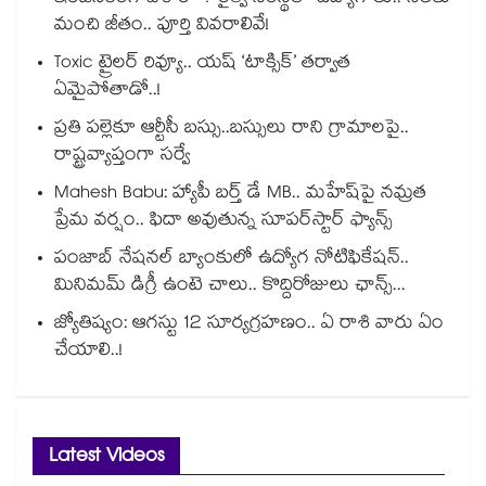
మంచి జీతం.. పూర్తి వివరాలివే!
Toxic ట్రైలర్ రివ్యూ.. యష్ ‘టాక్సిక్’ తర్వాత
ఏమైపోతాడో..!
ప్రతి పల్లెకూ ఆర్టీసీ బస్సు..బస్సులు రాని గ్రామాలపై..
రాష్ట్రవ్యాప్తంగా సర్వే
Mahesh Babu: హ్యాపీ బర్త్ డే MB.. మహేష్‌పై నమ్రత
ప్రేమ వర్షం.. ఫిదా అవుతున్న సూపర్‌స్టార్ ఫ్యాన్స్
పంజాబ్ నేషనల్ బ్యాంకులో ఉద్యోగ నోటిఫికేషన్..
మినిమమ్ డిగ్రీ ఉంటె చాలు.. కొద్దిరోజులు ఛాన్స్...
జ్యోతిష్యం: ఆగస్టు 12 సూర్యగ్రహణం.. ఏ రాశి వారు ఏం
చేయాలి..!
Latest Videos