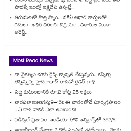
తులసి మొక్కని ఎప్పుడు పూజించాలి, బెస్ట్ టైం ఏది.. ఇవి
పాటిస్తే ఇంట్లో లక్ష్మిదేవి ఉన్నట్లే..
తిరుమలలో కొత్త స్కాం... నకిలీ ఆధార్ కార్డులతో
గదులు...అధిక ధరలకు విక్రయం.. దళారుల ముఠా
అరెస్ట్..
Most Read News
నా వైకల్యం చూసి రైడ్స్ క్యాన్సిల్ చేస్తున్నరు.. కన్నీళ్లు
తెప్పిస్తున్న హైదరాబాద్ రాపిడో రైడర్ గాథ
పెద్ది కుటుంబానికి రూ.2 కోట్ల 25 లక్షలు
వారఫలాలు(ఆగస్టు9–15): ఈ వారంలోనే సూర్యగ్రహణం
.. ఏ రాశి వారికి ఎలా ఉంటుంది!
పడిక్కల్‌‌ ప్రతాపం..ఇండియా తొలి ఇన్నింగ్స్‌‌లో 357/6
ఇంజినీరింగ్ చేశారా ? రైల్వే సంస్థలో ఉద్యోగాలు.. నెలకు