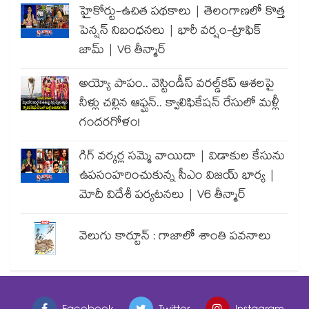
హైకోర్టు-ఉచిత పథకాలు | తెలంగాణలో కొత్త
పెన్షన్ నిబంధనలు | భారీ వర్షం-ట్రాఫిక్
జామ్ | V6 తీన్మార్
అయ్యో పాపం.. వెస్టిండీస్ వరల్డ్‌కప్ ఆశలపై
నీళ్లు చల్లిన ఆఫ్ఘన్.. క్వాలిఫికేషన్ రేసులో మళ్లీ
గందరగోళం!
గిగ్ వర్కర్ల సమ్మె వాయిదా | విడాకుల కేసును
ఉపసంహరించుకున్న సీఎం విజయ్ భార్య |
మోదీ విదేశీ పర్యటనలు | V6 తీన్మార్
వెలుగు కార్టూన్ : గాజాలో శాంతి పవనాలు