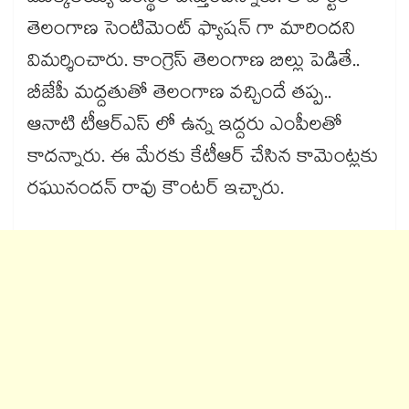
తెలంగాణ సెంటిమెంట్ ఫ్యాషన్ గా మారిందని
విమర్శించారు. కాంగ్రెస్ తెలంగాణ బిల్లు పెడితే..
బీజేపీ మద్దతుతో తెలంగాణ వచ్చిందే తప్ప..
ఆనాటి టీఆర్ఎస్ లో ఉన్న ఇద్దరు ఎంపీలతో
కాదన్నారు. ఈ మేరకు కేటీఆర్ చేసిన కామెంట్లకు
రఘునందన్ రావు కౌంటర్ ఇచ్చారు.