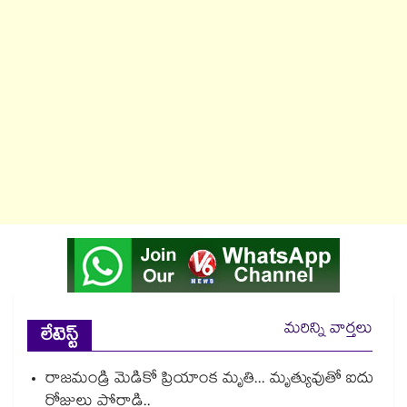
మరిన్ని వార్తలు
లేటెస్ట్
రాజమండ్రి మెడికో ప్రియాంక మృతి... మృత్యువుతో ఐదు
రోజులు పోరాడి..