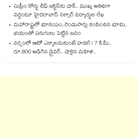
సుప్రీం కోర్టు చీఫ్ జస్టిస్⁭కు షాక్.. ముఖ్య అతిథిగా
వద్దంటూ హైదరాబాద్ నల్సార్ విద్యార్థుల లేఖ
మహారాష్ట్రలో భూకంపం..రెండుసార్లు కంపించిన భూమి..
భయంతో పరుగులు పెట్టిన జనం
వర్షంలో ఆటో ఎక్కాలనుకుంటే హడలే ! 7 కి.మీ..
రూ.800 అడిగిన డ్రైవర్.. షాకైన మహిళ..