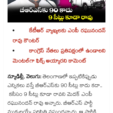
కేటీఆర్ వ్యాఖ్యలకు ఎంపీ రఘునందన్
రావు కౌంటర్
కాంగ్రెస్ నేతలు ప్రతిపక్షంలో ఉండాలని
మెంటల్‌‌గా ఫిక్స్ అయ్యారని కామెంట్
న్యూఢిల్లీ, వెలుగు:
తెలంగాణలో ఇప్పటికిప్పుడు
ఎన్నికలు వస్తే బీఆర్ఎస్‌‌కు 90 సీట్లు కాదు కదా..
కనీసం 9 సీట్లు కూడా రావని మెదక్ ఎంపీ
రఘునందన్ రావు అన్నారు. బీఆర్ఎస్ పార్టీ
ముక్కలయ్యే పరిస్థితి వస్తుందన్నారు. ఆ పార్టీకి