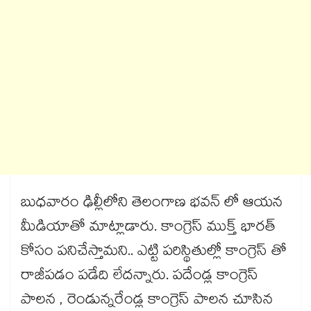
బుధవారం ఢిల్లీలోని తెలంగాణ భవన్ లో ఆయన
మీడియాతో మాట్లాడారు. కాంగ్రెస్ ముక్త్​ భారత్
కోసం పనిచేస్తామని.. ఎట్టి పరిస్థితుల్లో కాంగ్రెస్ తో
రాజీపడం పడేది లేదన్నారు. పదేండ్ల కాంగ్రెస్
పాలన , రెండున్నరేండ్ల కాంగ్రెస్ పాలన చూసిన