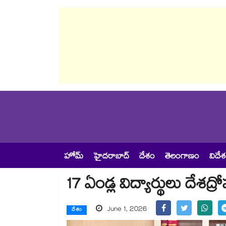
హోమ్
హైదరాబాద్
దేశం
తెలంగాణం
విదే
17 ఏండ్ల విద్యార్థులు దేశ
June 1, 2026
దేశం