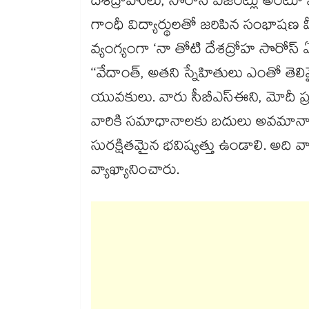
దేశద్రోహులు, సోరోస్ ఏజెంట్లు అంటూ ముద
గాంధీ విద్యార్థులతో జరిపిన సంభాషణ వీ
వ్యంగ్యంగా ‘నా తోటి దేశద్రోహ సొరోస్ ఏ
‘‘వేదాంత్, అతని స్నేహితులు ఎంతో త
యువకులు. వారు సీబీఎస్ఈని, మోదీ ప్రభ
వారికి సమాధానాలకు బదులు అవమానాల
సురక్షితమైన భవిష్యత్తు ఉండాలి. అది వ
వ్యాఖ్యానించారు.