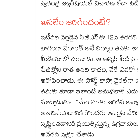
స్వతంత్ర జ్యుడీషియల్ విచారణ లేదా స
అసలేం జరిగిందంటే?
ఇటీవల వెల్లడైన సీబీఎస్ఈ 12వ తరగతి
భాగంగా వేదాంత్ అనే విద్యార్థి తనకు అంద
మీడియాలో ఉంచాడు. ఆ ఆన్సర్ షీట్‌‌పై
పేజీల్లోని రాత తనది కాదని, వేరే ఎవరో
ఆరోపించాడు. ఈ పోస్ట్ కాస్తా వైరల్‌‌గా
తమకు కూడా ఇలాంటి అనుభవాలే ఎదురయ
మాట్లాడుతూ.. ‘‘మేం మాకు జరిగిన అన్యాయ
అణచివేయడానికి కొందరు ఆన్‌‌లైన్ వేదిక
సృష్టించడానికి ప్రయత్నిస్తున్న ఉగ్రవాద
ఆవేదన వ్యక్తం చేశాడు.