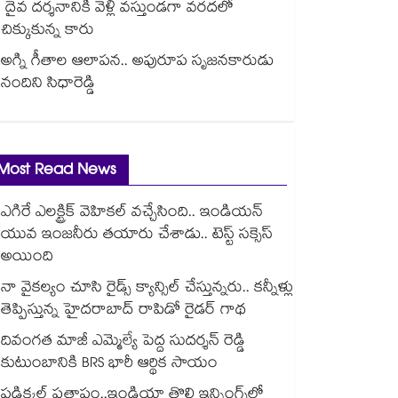
దైవ దర్శనానికి వెళ్లి వస్తుండగా వరదలో
చిక్కుకున్న కారు
అగ్ని గీతాల ఆలాపన.. అపురూప సృజనకారుడు
నందిని సిధారెడ్డి
Most Read News
ఎగిరే ఎలక్ట్రిక్ వెహికల్ వచ్చేసింది.. ఇండియన్
యువ ఇంజనీరు తయారు చేశాడు.. టెస్ట్ సక్సెస్
అయింది
నా వైకల్యం చూసి రైడ్స్ క్యాన్సిల్ చేస్తున్నరు.. కన్నీళ్లు
తెప్పిస్తున్న హైదరాబాద్ రాపిడో రైడర్ గాథ
దివంగత మాజీ ఎమ్మెల్యే పెద్ద సుదర్శన్ రెడ్డి
కుటుంబానికి BRS భారీ ఆర్థిక సాయం
పడిక్కల్‌‌ ప్రతాపం..ఇండియా తొలి ఇన్నింగ్స్‌‌లో