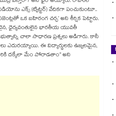
్ర వేస్తారా? అని ఫైర్‌‌‌‌ అయ్యారు. రాహుల్
డియోను ఎక్స్ (ట్విట్టర్) వేదికగా పంచుకుంటూ..
జెంట్లతో ఒక బహిరంగ చర్చ’ అని శీర్షిక పెట్టారు.
ెలివైన, ధైర్యవంతులైన భారతీయ యువతీ
ుత్వాన్ని చాలా సాధారణ ప్రశ్నలు అడిగారు. కానీ
ు ఎదురయ్యాయి. ఈ విద్యార్థులకు ఉజ్వలమైన,
ారికి దక్కేలా మేం పోరాడతాం” అని