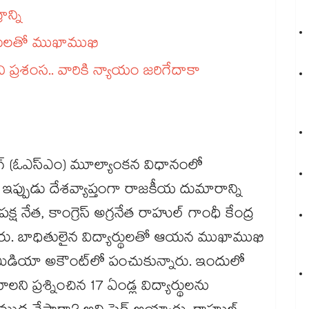
ై కేంద్రాన్ని
హితులతో ముఖాముఖి
ని ప్రశంస.. వారికి న్యాయం జరిగేదాకా
్కింగ్ (ఓఎస్‌‌ఎం) మూల్యాంకన విధానంలో
్పుడు దేశవ్యాప్తంగా రాజకీయ దుమారాన్ని
క్ష నేత, కాంగ్రెస్ అగ్రనేత రాహుల్ గాంధీ కేంద్ర
డ్డారు. బాధితులైన విద్యార్థులతో ఆయన ముఖాముఖి
మీడియా అకౌంట్‌‌లో పంచుకున్నారు. ఇందులో
లని ప్రశ్నించిన 17 ఏండ్ల విద్యార్థులను