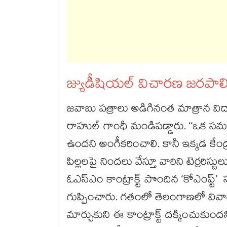
జ్యుడీషియల్‌‌ విచారణ జరపాల
జవాబు పత్రాలు అడిగినంత మాత్రాన వి
రాహుల్‌‌ గాంధీ మండిపడ్డారు. ‘‘ఒక 
ఉందని అంగీకరించాలి. కానీ ఇక్కడ కేం
పిల్లలపై నిందలు వేస్తూ వారిని టెర్రరిస్ట
ఓఎస్ఎం కాంట్రాక్ట్ పొందిన ‘కోఎంప్ట
గుప్పించారు. గతంలో తెలంగాణలో వివాదాల్ల
మార్చుకుని ఈ కాంట్రాక్ట్ దక్కించుకు