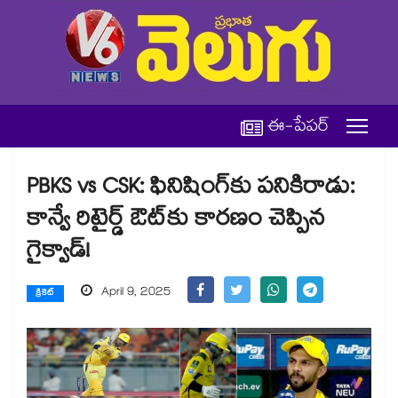
ఈ-పేపర్
PBKS vs CSK: ఫినిషింగ్‌కు పనికిరాడు:
కాన్వే రిటైర్డ్ ఔట్‌కు కారణం చెప్పిన
గైక్వాడ్!
April 9, 2025
క్రికెట్