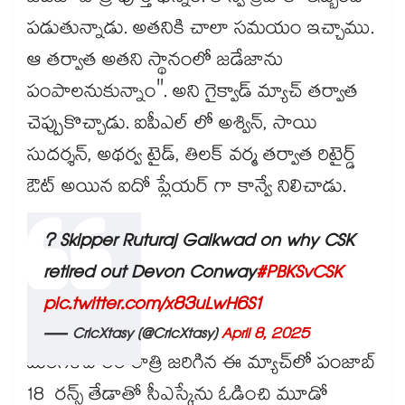
పడుతున్నాడు. అతనికి చాలా సమయం ఇచ్చాము.
ఆ తర్వాత అతని స్థానంలో జడేజాను
పంపాలనుకున్నాం". అని గైక్వాడ్ మ్యాచ్ తర్వాత
చెప్పుకొచ్చాడు. ఐపీఎల్ లో అశ్విన్, సాయి
సుదర్శన్, అథర్వ టైడ్, తిలక్ వర్మ తర్వాత రిటైర్డ్
ఔట్ అయిన ఐదో ప్లేయర్ గా కాన్వే నిలిచాడు.
? Skipper Ruturaj Gaikwad on why CSK
retired out Devon Conway
#PBKSvCSK
pic.twitter.com/x83uLwH6S1
— CricXtasy (@CricXtasy)
April 8, 2025
మంగళవారం రాత్రి జరిగిన ఈ మ్యాచ్‌‌‌‌‌‌‌‌లో పంజాబ్‌‌‌‌‌‌‌‌
18 రన్స్ తేడాతో సీఎస్కేను ఓడించి మూడో