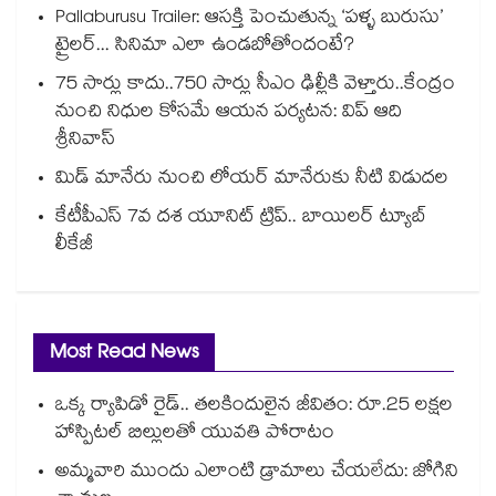
Pallaburusu Trailer: ఆసక్తి పెంచుతున్న ‘పళ్ళ బురుసు’
ట్రైలర్... సినిమా ఎలా ఉండబోతోందంటే?
75 సార్లు కాదు..75‌‌‌‌‌‌‌‌0 సార్లు సీఎం ఢిల్లీకి వెళ్తారు..కేంద్రం
నుంచి నిధుల కోసమే ఆయన పర్యటన: విప్ ఆది
శ్రీనివాస్
మిడ్ మానేరు నుంచి లోయర్ మానేరుకు నీటి విడుదల
కేటీపీఎస్ 7వ దశ యూనిట్ ట్రిప్.. బాయిలర్ ట్యూబ్
లీకేజీ
Most Read News
ఒక్క ర్యాపిడో రైడ్.. తలకిందులైన జీవితం: రూ.25 లక్షల
హాస్పిటల్ బిల్లులతో యువతి పోరాటం
అమ్మవారి ముందు ఎలాంటి డ్రామాలు చేయలేదు: జోగిని