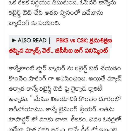
ఒక కీలక నిర్ణయం తీసుకుంది. ఓపెనర్ కాన్వేను
రిటైర్డ్ ఔట్ చేసి అతని స్థానంలో జడేజాను
బ్యాటింగ్ కు పంపింది.
►ALSO READ |
PBKS vs CSK: క్రమశిక్షణ
తప్పిన మ్యాక్స్ వెల్.. బీసీసీఐ బిగ్ పనిష్మెంట్
కాన్వేలాంటి స్టార్ బ్యాటర్ ను రిటైర్డ్ ఔట్ చేయడం
కొంచెం షాకింగ్ గా అనిపించింది. అయితే మ్యాచ్
తర్వాత కాన్వే రిటైర్డ్ ఔట్ పై గైక్వాడ్ క్లారిటీ
ఇచ్చాడు. " మేము విజయానికి కొంచెం దూరంలో
ఆగిపోయాము. కాన్వే టైమింగ్ ప్లేయర్. అతను
టాపార్డర్ లో మాకు చాలా కీలకం. చివరి ఓవర్లలో
జడేజా పాత్ర పూర్తి భిన్నం. కాన్వే క్రీజ్ లో ఇబ్బంది