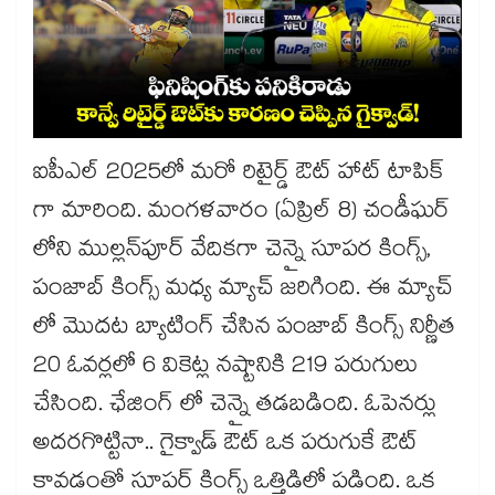
ఐపీఎల్ 2025లో మరో రిటైర్డ్ ఔట్ హాట్ టాపిక్
గా మారింది. మంగళవారం (ఏప్రిల్ 8) చండీఘర్
లోని ముల్లన్‌‌‌‌‌‌‌‌పూర్‌‌‌‌‌‌‌‌‌‌‌‌‌‌‌‌ వేదికగా చెన్నై సూపర కింగ్స్,
పంజాబ్ కింగ్స్ మధ్య మ్యాచ్ జరిగింది. ఈ మ్యాచ్
లో మొదట బ్యాటింగ్ చేసిన పంజాబ్ కింగ్స్ నిర్ణీత
20 ఓవర్లలో 6 వికెట్ల నష్టానికి 219 పరుగులు
చేసింది. ఛేజింగ్ లో చెన్నై తడబడింది. ఓపెనర్లు
అదరగొట్టినా.. గైక్వాడ్ ఔట్ ఒక పరుగుకే ఔట్
కావడంతో సూపర్ కింగ్స్ ఒత్తిడిలో పడింది. ఒక