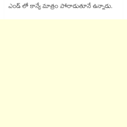
ఎండ్ లో కాన్వే మాత్రం పోరాడుతూనే ఉన్నాడు.