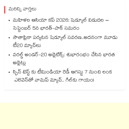
మరిన్ని వార్తలు
మహిళల ఆసియా కప్ 2026: షెడ్యూల్ విడుదల –
సెప్టెంబర్ 5న భారత్-పాక్ సమరం
సౌతాఫ్రికా పర్యటన షెడ్యూల్ సవరణ..అదనంగా మూడు
టీ20 మ్యాచ్‌లు
వరల్డ్‌ అండర్‌-20 అథ్లెటిక్స్: శుభారంభం చేసిన భారత
అథ్లెట్లు
స్పిన్‌‌‌‌ టెస్ట్‌‌ కు టీమిండియా రెడీ ఆగస్టు 7 నుంచి లంక
ఎలెవెన్‌‌తో వామప్‌‌ మ్యాచ్‌‌.. గిల్‌‌కు గాయం!