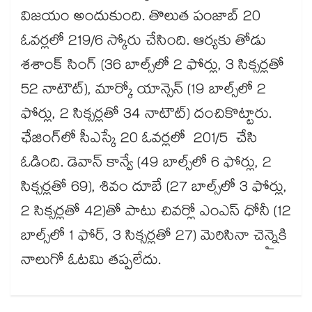
విజయం అందుకుంది. తొలుత పంజాబ్ 20
ఓవర్లలో 219/6 స్కోరు చేసింది. ఆర్యకు తోడు
శశాంక్‌‌‌‌‌‌‌‌ సింగ్‌‌‌‌‌‌‌‌ (36 బాల్స్‌‌‌‌‌‌‌‌లో 2 ఫోర్లు, 3 సిక్సర్లతో
52 నాటౌట్‌‌‌‌‌‌‌‌), మార్కో యాన్సెన్ (19 బాల్స్‌‌‌‌‌‌‌‌లో 2
ఫోర్లు, 2 సిక్సర్లతో 34 నాటౌట్‌‌‌‌‌‌‌‌) దంచికొట్టారు.
ఛేజింగ్‌‌‌‌‌‌‌‌లో సీఎస్కే 20 ఓవర్లలో 201/5 చేసి
ఓడింది. డెవాన్ కాన్వే (49 బాల్స్‌‌‌‌‌‌‌‌లో 6 ఫోర్లు, 2
సిక్సర్లతో 69), శివం దూబే (27 బాల్స్‌‌‌‌‌‌‌‌లో 3 ఫోర్లు,
2 సిక్సర్లతో 42)తో పాటు చివర్లో ఎంఎస్ ధోనీ (12
బాల్స్‌‌‌‌‌‌‌‌లో 1 ఫోర్‌‌‌‌‌‌‌‌‌‌‌‌‌‌‌‌, 3 సిక్సర్లతో 27) మెరిసినా చెన్నైకి
నాలుగో ఓటమి తప్పలేదు.