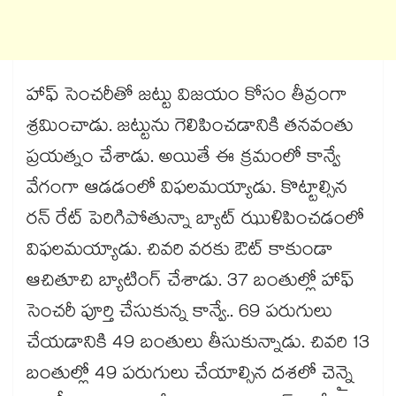
హాఫ్ సెంచరీతో జట్టు విజయం కోసం తీవ్రంగా
శ్రమించాడు. జట్టును గెలిపించడానికి తనవంతు
ప్రయత్నం చేశాడు. అయితే ఈ క్రమంలో కాన్వే
వేగంగా ఆడడంలో విఫలమయ్యాడు. కొట్టాల్సిన
రన్ రేట్ పెరిగిపోతున్నా బ్యాట్ ఝుళిపించడంలో
విఫలమయ్యాడు. చివరి వరకు ఔట్ కాకుండా
ఆచితూచి బ్యాటింగ్ చేశాడు. 37 బంతుల్లో హాఫ్
సెంచరీ పూర్తి చేసుకున్న కాన్వే.. 69 పరుగులు
చేయడానికి 49 బంతులు తీసుకున్నాడు. చివరి 13
బంతుల్లో 49 పరుగులు చేయాల్సిన దశలో చెన్నై