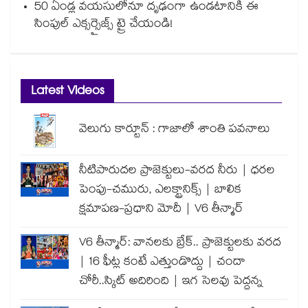
50 ఏండ్ల వయసులోనూ దృఢంగా ఉండటానికి ఈ
సింపుల్ ఎక్సర్సైజ్స్ ట్రై చేయండి!
Latest Videos
వెలుగు కార్టూన్ : గాజాలో శాంతి పవనాలు
నీటిపారుదల ప్రాజెక్టులు-వరద నీరు | ధరల
పెంపు-చమురు, ఎలక్ట్రానిక్స్ | బాలిక
క్షమాపణ-ప్రధాని మోదీ | V6 తీన్మార్
V6 తీన్మార్: వానలకు బ్రేక్.. ప్రాజెక్టులకు వరద
| 16 ఫీట్ల కంటే ఎత్తుండొద్దు | చందా
చోరీ..స్కిట్ అదిరింది | ఇగ సెలవు పెద్దన్న