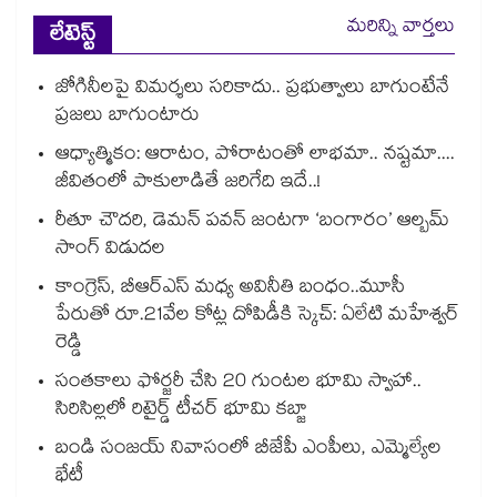
మరిన్ని వార్తలు
లేటెస్ట్
జోగినీలపై విమర్శలు సరికాదు.. ప్రభుత్వాలు బాగుంటేనే
ప్రజలు బాగుంటారు
ఆధ్యాత్మికం: ఆరాటం, పోరాటంతో లాభమా.. నష్టమా....
జీవితంలో పాకులాడితే జరిగేది ఇదే..!
రీతూ చౌదరి, డెమన్ పవన్ జంటగా ‘బంగారం’ ఆల్బమ్
సాంగ్ విడుదల
కాంగ్రెస్, బీఆర్ఎస్ మధ్య అవినీతి బంధం..మూసీ
పేరుతో రూ.21వేల కోట్ల దోపిడీకి స్కెచ్: ఏలేటి మహేశ్వర్
రెడ్డి
సంతకాలు ఫోర్జరీ చేసి 20 గుంటల భూమి స్వాహా..
సిరిసిల్లలో రిటైర్డ్ టీచర్ భూమి కబ్జా
బండి సంజయ్ నివాసంలో బీజేపీ ఎంపీలు, ఎమ్మెల్యేల
భేటీ