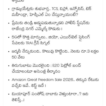
శ్యామల
గ్రాడ్యుయేట్లకు శుభవార్త.. TCS, విప్రో, ఇన్ఫోసిస్, టెక్
మహీంద్రా, హెచ్సీఎల్ ఏం చేస్తున్నాయంటే?
ప్రేమకు తండ్రి అడ్డుపడుతున్నాడని పోలీస్ స్టేషన్⁪కు
రాజేంద్ర నగర్ ఎమ్మెల్యే కొడుకు !
5Gలో కొత్త మార్పులు.. జియో, ఎయిర్‌టెల్ స్లైసింగ్
సేవలకు TRAI గ్రీన్ సిగ్నల్
జర్మనీ నేర్చుకుంది.. కొలువు కొట్టింది.. నెలకు రూ.3 లక్షల
50 వేలు
తిరుగుబాటు మొదలైంది : E20 పెట్రోల్ బంద్
చేయాలంటూ అసెంబ్లీ తీర్మానం
Amazon Great Freedom Sale 2026.. తక్కువ రేటుకు
వచ్చేవి ఇవే.. లిస్ట్ ఇదే !
మియాపూర్ సంతోష్ దాబాకు వెళ్తుంటారా..? ఇది
తెలిస్తే...!