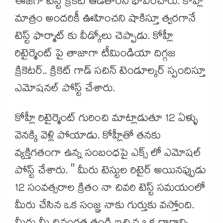
ఈజీగా టెస్ట్ క్రికెట్ ఆడతారని భావించారు. కోహ్లీ
మాత్రం అందరికీ ఊహించని షాకిస్తూ త్వరగానే
టెస్ట్ ఫార్మాట్ కు వీడ్కోలు చెప్పాడు. కోహ్లీ
రిటైర్మెంట్ పై తాజాగా టీమిండియా దిగ్గజ
క్రికెటర్.. క్రికెట్ గాడ్ సచిన్ టెండూల్కర్ స్పందిస్తూ
ఎమోషనల్ పోస్ట్ చేశారు.
కోహ్లీ రిటైర్మెంట్ గురించి మాట్లాడుతూ 12 ఏళ్ళు
వెనక్కి వెళ్లి పోయాడు. కోహ్లీతో తనకు
వ్యక్తిగతంగా ఉన్న సంబంధపై ఎక్స్ లో ఎమోషల్
పోస్ట్ చేశారు. " మీరు టెస్టుల రిటైర్ అయినప్పుడు
12 సంవత్సరాల క్రితం నా చివరి టెస్ట్ సమయంలో
మీరు చేసిన ఒక సంజ్ఞ నాకు గుర్తుకు వస్తోంది.