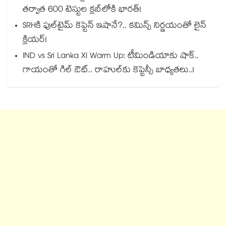
తర్వాత 600 టెస్టుల క్లబ్‌లోకి భారత్!
SRHకి ఫుల్‌టైమ్ కెప్టెన్ ఇషానే?.. కమిన్స్ నిర్ణయంతో లైన్
క్లియర్!
IND vs Sri Lanka XI Warm Up: టీమిండియాకు షాక్..
గాయంతో గిల్ ఔట్.. రాహుల్‌కు కెప్టెన్సీ బాధ్యతలు..!