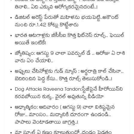
కరివేపాకు బెస్టా.. కొత్తిమీర బెస్టా ? అసలు ఏది ఎక్కువ
తినాలి.. ఏది ఎక్కువ ఆరోగ్యకరమైనదంటే..!
డిజిటల్ అరెస్ట్ పేరుతో మహిళను భయపెట్టి..అకౌంట్
నుంచి రూ.1.42 కోట్లు కొట్టేశారు
భారత ఆటగాళ్లకు బీసీసీఐ కొత్త ఫిట్‌నెస్ రూల్స్.. ఫెయిల్
అయితే ఇంటికే!
జ్యోతిష్యం: ఆగస్టు 9 చాలా పవర్ఫుల్ డే .. ఆరోజు ఏ రాశి
వారు ఏం చేయాలి..
అప్పులు చేసినోళ్లకు గుడ్ న్యూస్ : అర్థరాత్రి కాల్ చేసినా..
బెదిరించిన పెద్ద కేసు.. కొత్త రూల్స్ తెలుసుకోండి..!
Dog Attacks Raveena Tandon:స్టేజీపైనే హీరోయిన్⁬ని
కరవబోయిన కుక్క.. వైరల్ అవుతున్న వీడియో
ఆధ్యాత్మికం: ఆదివారం ( ఆగస్టు 9) చాలా విశిష్టమైన
రోజు.. మాంసం.. మద్యానికి దూరంగా ఉండండి..
పాపాలు వెంటాడతాయి జాగ్రత్త..!
మా స్కూల్ ఏ క్షణం కూలుతుందో..దండం పెడతం