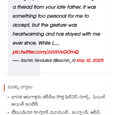
a thread from your late father. It was
something too personal for me to
accept, but the gesture was
heartwarming and has stayed with me
ever since. While I…
pic.twitter.com/JaVzVxG0mQ
— Sachin Tendulkar (@sachin_rt)
May 12, 2025
మరిన్ని వార్తలు
భారత ఆటగాళ్లకు బీసీసీఐ కొత్త ఫిట్‌నెస్ రూల్స్.. ఫెయిల్
అయితే ఇంటికే!
టీమిండియా హిస్టారిక్ మూమెంట్.. ఇంగ్లాండ్, ఆసీస్