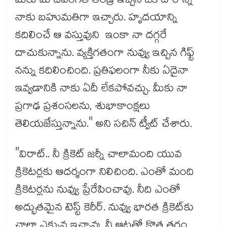
మీరు మీ దివంగత తండ్రి ఇచ్చిన ఒక దారాన్ని
నాకు బహుమతిగా ఇచ్చారు. హృదయాన్ని
కదిలించే ఆ వస్తువుని ఇంకా నా దగ్గరే
దాచుకున్నాను. వ్యక్తిగతంగా నువ్వు ఇచ్చిన గిఫ్ట్
నన్ను కదిలించింది. ప్రతిఫలంగా నీకు ఏదైనా
ఇవ్వడానికి నాకు ఏదీ లేకపోవచ్చు. మీకు నా
ప్రగాఢ ప్రశంసలను, శుభాకాంక్షలు
తెలియజేస్తున్నాను." అని సచిన్ ట్వీట్ చేశారు.
"విరాట్.. నీ క్రికెట్ జర్నీ చాలామంది యువ
క్రికెటర్లకు ఆదర్శంగా నిలిచింది. ఎంతో మంది
క్రికెటర్లను నువ్వు ప్రేరేపించావు. నీది ఎంతో
అద్భుతమైన టెస్ట్ కెరీర్. నువ్వు భారత క్రికెట్‌కు
చాలా ఎక్కువ ఇచ్చావు. నీ ఆటతో కొత్త తరం