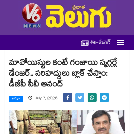
ఈ-పేపర్
మావోయిస్టుల కంటే గంజాయి స్మగ్లర్లే
డేంజర్.. సరిహద్దులు బ్లాక్ చేస్తాం:
డీజీపీ సీవీ ఆనంద్
July 7, 2026
ఖమ్మం