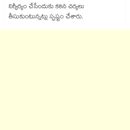
నిర్వీర్యం చేసేందుకు కఠిన చర్యలు
తీసుకుంటున్నట్లు స్పష్టం చేశారు.