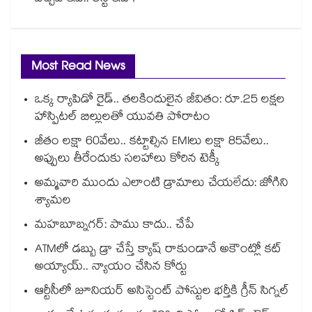
Most Read News
ఒక్క ర్యాపిడో రైడ్.. తలకిందులైన జీవితం: రూ.25 లక్షల
హాస్పిటల్ బిల్లులతో యువతి పోరాటం
జీతం లక్షా 60వేలు.. కట్టాల్సిన EMIలు లక్షా 85వేలు..
అప్పులు తీరేందుకు సలహాలు కోరిన టెక్కీ
అమ్మవారి ముందు ఎలాంటి డ్రామాలు చేయలేదు: జోగిని
శ్యామల
మహబూబ్నగర్: పాము కాదు.. చేపే
ATMలో డబ్బు డ్రా చేస్తే క్యాష్ రాకుండానే అకౌంట్లో కట్
అయ్యాయ్.. న్యాయం చేసిన కోర్టు
ఆర్టీసీలో జూనియర్ అసిస్టెంట్‌‌ పోస్టుల భర్తీకి గ్రీన్‌‌ సిగ్నల్