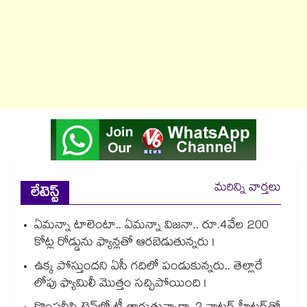
మరిన్ని వార్తలు
లేటెస్ట్
ఏమన్నా టాలెంటా.. ఏమన్నా విజనా.. రూ.4వేల 200
కోట్ల రోడ్డును ఫ్యాన్లతో ఆరబెడుతున్నరు !
ఉక్క పోస్తుందని ఏసీ గదిలో పండుకున్నరు.. తెల్లారే
లోపు ఫ్యామిలీ మొత్తం సచ్చిపోయింది !