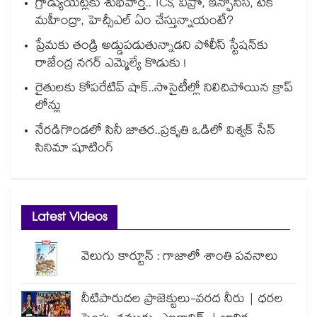
గ్రాడ్యుయేట్లకు శుభవార్త.. TCS, విప్రో, ఇన్ఫోసిస్, టెక్
మహీంద్రా, హెచ్సీఎల్ ఏం చేస్తున్నాయంటే?
ప్రేమకు తండ్రి అడ్డుపడుతున్నాడని పోలీస్ స్టేషన్⁪కు
రాజేంద్ర నగర్ ఎమ్మెల్యే కొడుకు !
రైతులకు కోపరేటివ్ షాక్..సొసైటీల్లో నిలిచిపోయిన క్రాప్
లోన్లు
నేరడిగొండలో సినీ జాతర..ప్రకృతి ఒడిలో విశ్వక్ సేన్
సినిమా షూటింగ్
Latest Videos
వెలుగు కార్టూన్ : గాజాలో శాంతి పవనాలు
నీటిపారుదల ప్రాజెక్టులు-వరద నీరు | ధరల