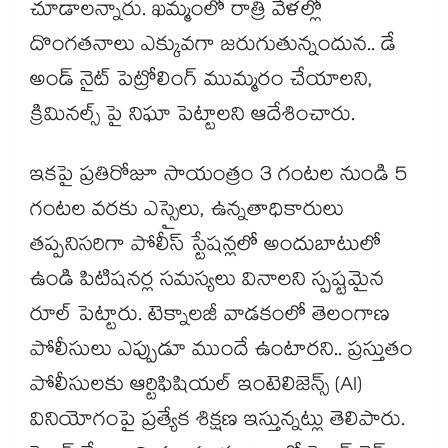
చూడాలన్నారు. ఖమ్మంలో రాత్రి వేళల్లో
దొంగతనాలు ఎక్కువగా జరుగుతున్నందున.. డే
అండ్ నైట్ పెట్రోలింగ్ ముమ్మరం చేయాలని,
క్రిమినల్స్ పై నిఘా పెట్టాలని ఆదేశించారు.
ఇకపై ప్రతిరోజూ సాయంత్రం 3 గంటల నుండి 5
గంటల వరకు ఎస్సైలు, ఉన్నతాధికారులు
తప్పనిసరిగా పోలీస్ స్టేషన్లలో అందుబాటులో
ఉండి పిటిషనర్ల సమస్యలు వినాలని స్పష్టమైన
రూల్ పెట్టారు. టెక్నాలజీ వాడకంలో తెలంగాణ
పోలీసులు ఎప్పుడూ ముందే ఉంటారని.. ప్రస్తుతం
పోలీసులకు ఆర్టిఫిషియల్ ఇంటెలిజెన్స్ (AI)
వినియోగంపై ప్రత్యేక శిక్షణ ఇస్తున్నట్లు తెలిపారు.