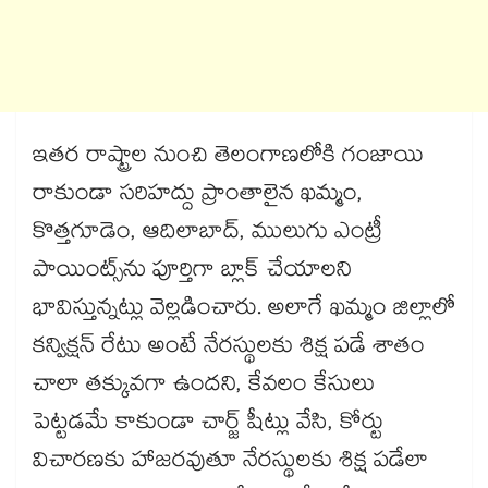
ఇతర రాష్ట్రాల నుంచి తెలంగాణలోకి గంజాయి
రాకుండా సరిహద్దు ప్రాంతాలైన ఖమ్మం,
కొత్తగూడెం, ఆదిలాబాద్, ములుగు ఎంట్రీ
పాయింట్స్‌ను పూర్తిగా బ్లాక్ చేయాలని
భావిస్తున్నట్లు వెల్లడించారు. అలాగే ఖమ్మం జిల్లాలో
కన్విక్షన్ రేటు అంటే నేరస్థులకు శిక్ష పడే శాతం
చాలా తక్కువగా ఉందని, కేవలం కేసులు
పెట్టడమే కాకుండా చార్జ్ షీట్లు వేసి, కోర్టు
విచారణకు హాజరవుతూ నేరస్థులకు శిక్ష పడేలా