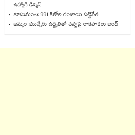
ఉద్యోగి డిస్మిస్
కూసుమంచి: 331 కిలోల గంజాయి పట్టివేత
ఖమ్మం :మున్నేరు ఉద్ధృతితో చప్టాపై రాకపోకలు బంద్