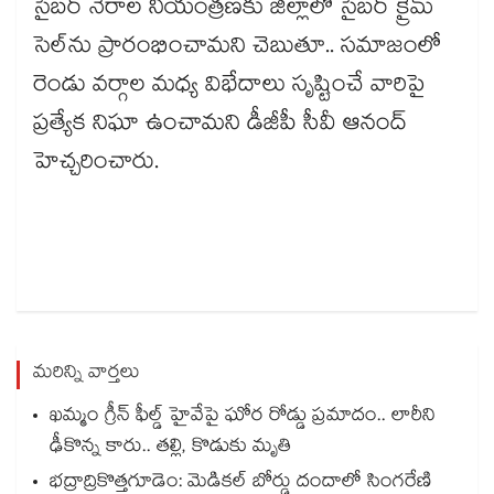
సైబర్ నేరాల నియంత్రణకు జిల్లాలో సైబర్ క్రైమ్
సెల్‌ను ప్రారంభించామని చెబుతూ.. సమాజంలో
రెండు వర్గాల మధ్య విభేదాలు సృష్టించే వారిపై
ప్రత్యేక నిఘా ఉంచామని డీజీపీ సీవీ ఆనంద్
హెచ్చరించారు.
మరిన్ని వార్తలు
ఖమ్మం గ్రీన్ ఫీల్డ్ హైవేపై ఘోర రోడ్డు ప్రమాదం.. లారీని
ఢీకొన్న కారు.. తల్లి, కొడుకు మృతి
భద్రాద్రికొత్తగూడెం: మెడికల్ బోర్డు దందాలో సింగరేణి