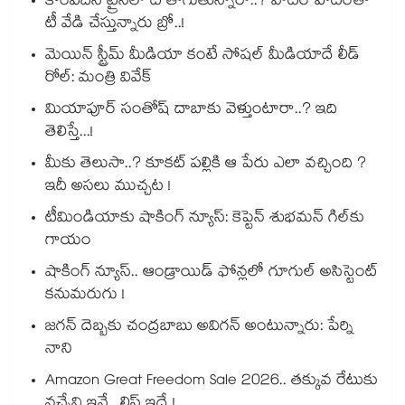
కొంపదీసి ట్రైన్⁬లో టీ తాగుతున్నారా..? వాటర్ హీటర్⁭⁭తో
టీ వేడి చేస్తున్నారు బ్రో..!
మెయిన్ స్ట్రీమ్ మీడియా కంటే సోషల్ మీడియాదే లీడ్
రోల్: మంత్రి వివేక్
మియాపూర్ సంతోష్ దాబాకు వెళ్తుంటారా..? ఇది
తెలిస్తే...!
మీకు తెలుసా..? కూకట్ పల్లికి ఆ పేరు ఎలా వచ్చింది ?
ఇదీ అసలు ముచ్చట !
టీమిండియాకు షాకింగ్ న్యూస్: కెప్టెన్ శుభమన్ గిల్‎కు
గాయం
షాకింగ్ న్యూస్.. ఆండ్రాయిడ్ ఫోన్లలో గూగుల్ అసిస్టెంట్
కనుమరుగు !
జగన్ దెబ్బకు చంద్రబాబు అవిగన్ అంటున్నారు: పేర్ని
నాని
Amazon Great Freedom Sale 2026.. తక్కువ రేటుకు
వచ్చేవి ఇవే.. లిస్ట్ ఇదే !