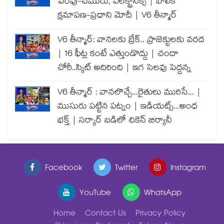
పెంపు-చమురు, ఎలక్ట్రానిక్స్ | బాలిక
క్షమాపణ-ప్రధాని మోదీ | V6 తీన్మార్
V6 తీన్మార్: వానలకు బ్రేక్.. ప్రాజెక్టులకు వరద
| 16 ఫీట్ల కంటే ఎత్తుండొద్దు | చందా
చోరీ..స్కిట్ అదిరింది | ఇగ సెలవు పెద్దన్న
V6 తీన్మార్ : వానలొచ్చే...రైతులు మురిసే... |
ముసురు పట్టిన పట్నం | ఇడియట్స్...అంధ
భక్త్ | సర్కార్ బడిలో చికెన్ బిర్యానీ
Facebook
Twitter
Instagram
YouTube
WhatsApp
Home
Contact Us
Privacy Policy