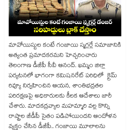
మావోయిస్టుల కంటే గంజాయి స్మగ్లర్లే సమాజానికి
అత్యంత ప్రమాదకరమని హెచ్చరించారు
తెలంగాణ డీజీపీ సీవీ ఆనంద్. ఖమ్మం జిల్లా
పర్యటనలో భాగంగా కమిషనరేట్ పరిధిలో క్రైమ్
రివ్యూ నిర్వహించిన ఆయన, శాంతిభద్రతల
పరిరక్షణపై అధికారులకు కీలక ఆదేశాలు జారీ
చేశారు. మాదకద్రవ్యాల మహమ్మారి వల్ల కొన్ని
రాష్ట్రాల జీడీపీ సైతం పడిపోయిందని ఆందోళన
వ్యక్తం చేసిన డీజీపీ.. గంజాయి మూలాలను