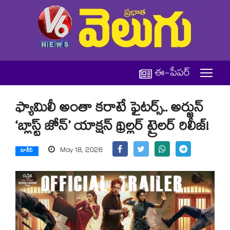
ఈ-పేపర్
ఫ్యామిలీ అంతా కరాటే ఫైటర్స్.. అర్జున్
‘బ్లాస్ట్‌ జోన్‌’ యాక్షన్ థ్రిల్లర్ ట్రైలర్ రిలీజ్!
May 18, 2026
టాకీస్