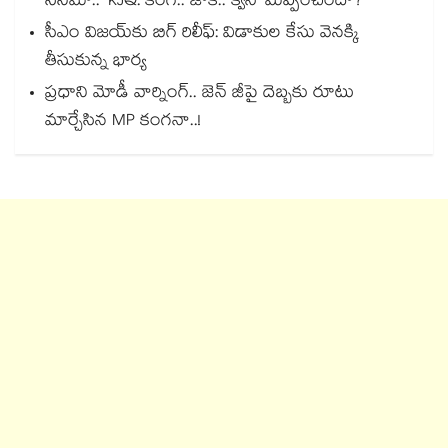
సినిమా.. ‘KJQ: కింగ్.. జాకీ.. క్వీన్’ మెప్పించిందా?
సీఎం విజయ్‎కు బిగ్ రిలీఫ్: విడాకుల కేసు వెనక్కి
తీసుకున్న భార్య
ప్రధాని మోడీ వార్నింగ్.. జెన్ జీపై దెబ్బకు రూటు
మార్చేసిన MP కంగనా..!