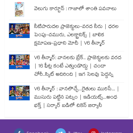
వెలుగు కార్టూన్ : గాజాలో శాంతి పవనాలు
నీటిపారుదల ప్రాజెక్టులు-వరద నీరు | ధరల
పెంపు-చమురు, ఎలక్ట్రానిక్స్ | బాలిక
క్షమాపణ-ప్రధాని మోదీ | V6 తీన్మార్
V6 తీన్మార్: వానలకు బ్రేక్.. ప్రాజెక్టులకు వరద
| 16 ఫీట్ల కంటే ఎత్తుండొద్దు | చందా
చోరీ..స్కిట్ అదిరింది | ఇగ సెలవు పెద్దన్న
V6 తీన్మార్ : వానలొచ్చే...రైతులు మురిసే... |
ముసురు పట్టిన పట్నం | ఇడియట్స్...అంధ
భక్త్ | సర్కార్ బడిలో చికెన్ బిర్యానీ