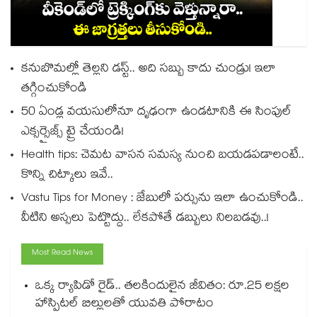
కనుబొమల్లో తెల్లని డస్ట్.. అది సబ్బు కాదు చుండ్రు! ఇలా
తగ్గించుకోండి
50 ఏండ్ల వయసులోనూ దృఢంగా ఉండటానికి ఈ సింపుల్
ఎక్సర్సైజ్స్ ట్రై చేయండి!
Health tips: చెమట వాసన సమస్య నుంచి బయడపడాలంటే..
కొన్ని చిట్కాలు ఇవే..
Vastu Tips for Money : జేబులో పర్సును ఇలా ఉంచుకోండి..
వీటిని అస్సలు పెట్టొద్దు.. లేకపోతే డబ్బులు నిలబడవు..!
Most Read News
ఒక్క ర్యాపిడో రైడ్.. తలకిందులైన జీవితం: రూ.25 లక్షల
హాస్పిటల్ బిల్లులతో యువతి పోరాటం