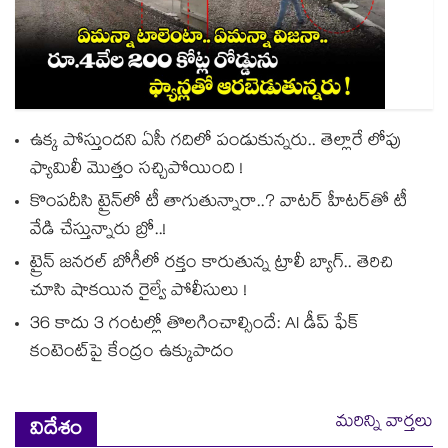
ఉక్క పోస్తుందని ఏసీ గదిలో పండుకున్నరు.. తెల్లారే లోపు
ఫ్యామిలీ మొత్తం సచ్చిపోయింది !
కొంపదీసి ట్రైన్⁬లో టీ తాగుతున్నారా..? వాటర్ హీటర్⁭⁭తో టీ
వేడి చేస్తున్నారు బ్రో..!
ట్రైన్ జనరల్ బోగీలో రక్తం కారుతున్న ట్రాలీ బ్యాగ్.. తెరిచి
చూసి షాకయిన రైల్వే పోలీసులు !
36 కాదు 3 గంటల్లో తొలగించాల్సిందే: AI డీప్ ఫేక్
కంటెంట్‎పై కేంద్రం ఉక్కుపాదం
మరిన్ని వార్తలు
విదేశం