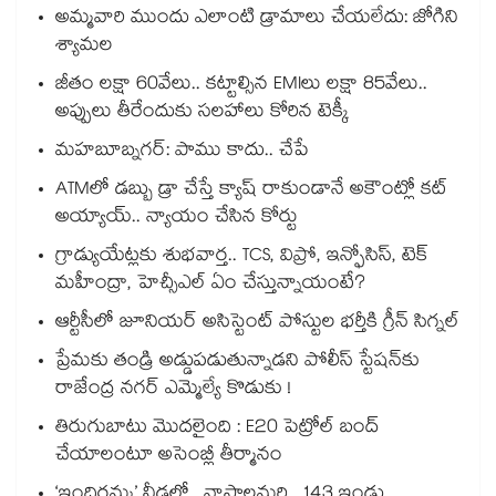
అమ్మవారి ముందు ఎలాంటి డ్రామాలు చేయలేదు: జోగిని
శ్యామల
జీతం లక్షా 60వేలు.. కట్టాల్సిన EMIలు లక్షా 85వేలు..
అప్పులు తీరేందుకు సలహాలు కోరిన టెక్కీ
మహబూబ్నగర్: పాము కాదు.. చేపే
ATMలో డబ్బు డ్రా చేస్తే క్యాష్ రాకుండానే అకౌంట్లో కట్
అయ్యాయ్.. న్యాయం చేసిన కోర్టు
గ్రాడ్యుయేట్లకు శుభవార్త.. TCS, విప్రో, ఇన్ఫోసిస్, టెక్
మహీంద్రా, హెచ్సీఎల్ ఏం చేస్తున్నాయంటే?
ఆర్టీసీలో జూనియర్ అసిస్టెంట్‌‌ పోస్టుల భర్తీకి గ్రీన్‌‌ సిగ్నల్
ప్రేమకు తండ్రి అడ్డుపడుతున్నాడని పోలీస్ స్టేషన్⁪కు
రాజేంద్ర నగర్ ఎమ్మెల్యే కొడుకు !
తిరుగుబాటు మొదలైంది : E20 పెట్రోల్ బంద్
చేయాలంటూ అసెంబ్లీ తీర్మానం
‘ఇందిరమ్మ’ నీడలో.. వాసాలమర్రి.. 143 ఇండ్లు