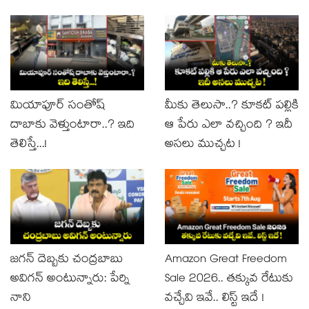
మియాపూర్ సంతోష్
మీకు తెలుసా..? కూకట్ పల్లికి
దాబాకు వెళ్తుంటారా..? ఇది
ఆ పేరు ఎలా వచ్చింది ? ఇదీ
తెలిస్తే...!
అసలు ముచ్చట !
జగన్ దెబ్బకు చంద్రబాబు
Amazon Great Freedom
అవిగన్ అంటున్నారు: పేర్ని
Sale 2026.. తక్కువ రేటుకు
నాని
వచ్చేవి ఇవే.. లిస్ట్ ఇదే !