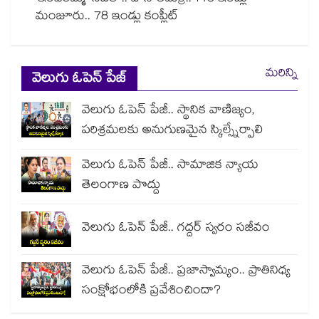
మంజూరు.. 78 ఇండ్లు కంప్లీట్
మరిన్ని
వెలుగు ఓపెన్ పేజ్
వెలుగు ఓపెన్ పేజీ.. స్థానిక వాణిజ్యం,
పరిశ్రమలకు అనుగుణమైన స్కిల్స్నేర్పాలి
వెలుగు ఓపెన్ పేజీ.. సామాజిక న్యాయ
తెలంగాణ పొద్దు
వెలుగు ఓపెన్ పేజీ.. గద్దర్ స్వరం సజీవం
వెలుగు ఓపెన్ పేజీ.. ప్రజాస్వామ్యం.. ప్రాతినిధ్య
సంక్షోభంలోకి ప్రవేశించిందా?