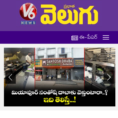
ఈ-పేపర్