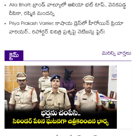
Alia Bhatt: బ్రాండ్ వాల్యూలో ఆలియా భట్ టాప్.. వెనకపడ్డ
దీపికా, రష్మిక మందన్న
Priya Prakash Varrier: కాషాయ డ్రెస్⁭లో హీరోయిన్ ప్రియా
వారియర్.. రిపోర్టర్ విచిత్ర ప్రశ్నపై నెటిజన్లు ఫైర్!
మరిన్ని వార్తలు
క్రైమ్