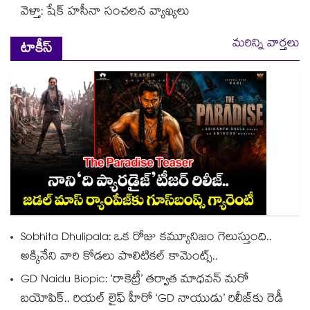
వెళ్తా: షేక్ హసీనా సంచలన వ్యాఖ్యలు
మరిన్ని వార్తలు
టాకీస్
Sobhita Dhulipala: ఒక రోజు కమ్యూనిజం గెలుస్తుంది..
అక్కినేని వారి కోడలు పొలిటికల్ కామెంట్స్..
GD Naidu Biopic: ‘రాకెట్రీ’ తర్వాత మాధవన్ మరో
బయోపిక్.. రియల్ లైఫ్ హీరో ‘GD నాయుడు’ రిలీజ్⁬కు రెడీ