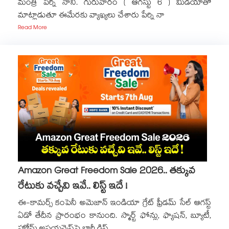
మంత్రి పేర్ని నాని. గురువారం ( ఆగస్టు 6 ) మీడియాతో
మాట్లాడుతూ ఈమేరకు వ్యాఖ్యలు చేశారు పేర్ని నా
Read More
Amazon Great Freedom Sale 2026.. తక్కువ
రేటుకు వచ్చేవి ఇవే.. లిస్ట్ ఇదే !
ఈ-కామర్స్ కంపెనీ అమెజాన్ ఇండియా గ్రేట్ ఫ్రీడమ్ సేల్ ఆగస్ట్
ఏడో తేదీన ప్రారంభం కానుంది. స్మార్ట్ ఫోన్లు, ఫ్యాషన్, బ్యూటీ,