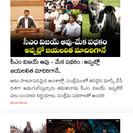
సీఎం విజయ్ ఆవు - మేక పథకం : అప్పట్లో
జయలలిత మాదిరిగానే..
అటు పాలనాపరమైన అంశాల్లో, సంక్షేమంలో తనదైన మార్క్ వేసే
దిశగా అడుగులేస్తున్నారు తమిళనాడు సీఎం విజయ్. ఇప్పటికే
పలు సంచలన నిర్ణయాలు, సంక్షేమ పథకాలతో అందరి
Read More