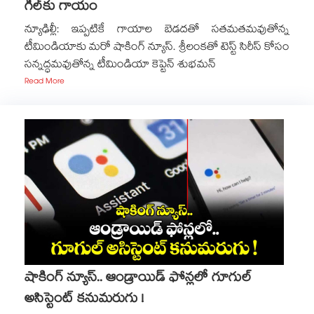
గిల్‎కు గాయం
న్యూఢిల్లీ: ఇప్పటికే గాయాల బెడదతో సతమతమవుతోన్న
టీమిండియాకు మరో షాకింగ్ న్యూస్. శ్రీలంకతో టెస్ట్ సిరీస్ కోసం
సన్నద్ధమవుతోన్న టీమిండియా కెప్టెన్ శుభమన్
Read More
షాకింగ్ న్యూస్.. ఆండ్రాయిడ్ ఫోన్లలో గూగుల్
అసిస్టెంట్ కనుమరుగు !