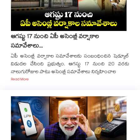
ఆగష్టు 17 నుంచి ఏపీ అసెంబ్లీ వర్షాకాల
సమావేశాలు...
ఏపీ అసెంబ్లీ వర్షాకాల సమావేశాలకు సంబంధించిన షెడ్యూల్
విడుదల చేసింది ప్రభుత్వం. ఆగస్టు 17 నుంచి 20 వరకు
నాలుగురోజుల పాటు అసెంబ్లీ సమావేశాలు నిర్వహించాల
Read More