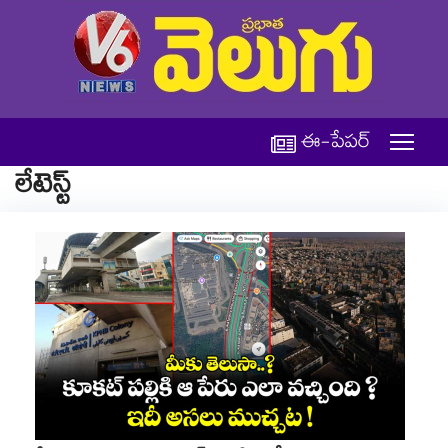
ఈ-పేపర్
లేటెస్ట్