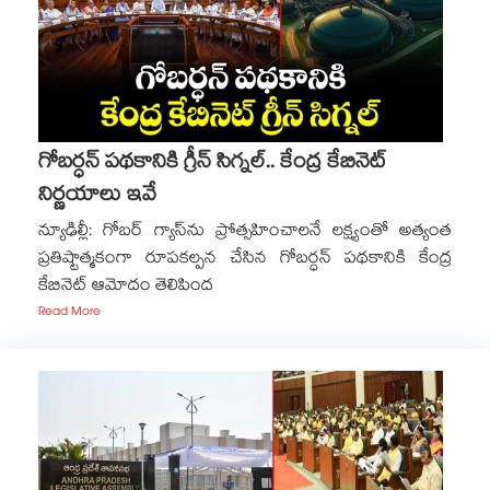
గోబర్ధన్ పథకానికి గ్రీన్ సిగ్నల్.. కేంద్ర కేబినెట్
నిర్ణయాలు ఇవే
న్యూఢిల్లీ: గోబర్ గ్యాస్‎ను ప్రోత్సహించాలనే లక్ష్యంతో అత్యంత
ప్రతిష్టాత్మకంగా రూపకల్పన చేసిన గోబర్ధన్ పథకానికి కేంద్ర
కేబినెట్ ఆమోదం తెలిపింద
Read More