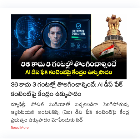
36 కాదు 3 గంటల్లో తొలగించాల్సిందే: AI డీప్ ఫేక్
కంటెంట్‎పై కేంద్రం ఉక్కుపాదం
న్యూఢిల్లీ: సోషల్ మీడియాలో విచ్చలవిడిగా పెరిగిపోతున్న
ఆర్టిఫిషియల్ ఇంటలిజెన్స్ (ఏఐ) డీప్ ఫేక్ కంటెంట్‎పై కేంద్ర
ప్రభుత్వం ఉక్కుపాదం మోపేందుకు సిద్
Read More