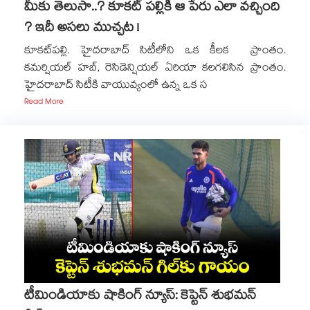
మీకు తెలుసా..? కూకట్ పల్లికి ఆ పేరు ఎలా వచ్చింది
? ఇదీ అసలు ముచ్చట !
కూకట్‌పల్లి. హైదరాబాద్ సిటీలోని ఒక కీలక ప్రాంతం.
కమర్షియల్ హబ్, రెసిడెన్షియల్ ఏరియా కలగలిసిన ప్రాంతం.
హైదరాబాద్ సిటీకి వాయువ్యంలో ఉన్న ఒక స
Read More
టీమిండియాకు షాకింగ్ న్యూస్: కెప్టెన్ శుభమన్