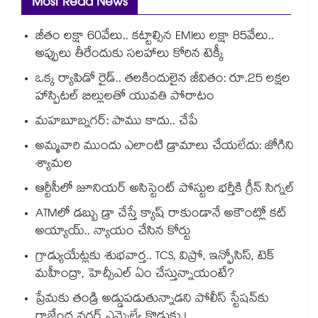
Most Read News
జీతం లక్షా 60వేలు.. కట్టాల్సిన EMIలు లక్షా 85వేలు..
అప్పులు తీరేందుకు సలహాలు కోరిన టెక్కీ
ఒక్క ర్యాపిడో రైడ్.. తలకిందులైన జీవితం: రూ.25 లక్షల
హాస్పిటల్ బిల్లులతో యువతి పోరాటం
మహబూబ్నగర్: పాము కాదు.. చేపే
అమ్మవారి ముందు ఎలాంటి డ్రామాలు చేయలేదు: జోగిని
శ్యామల
ఆర్టీసీలో జూనియర్ అసిస్టెంట్‌‌ పోస్టుల భర్తీకి గ్రీన్‌‌ సిగ్నల్
ATMలో డబ్బు డ్రా చేస్తే క్యాష్ రాకుండానే అకౌంట్లో కట్
అయ్యాయ్.. న్యాయం చేసిన కోర్టు
గ్రాడ్యుయేట్లకు శుభవార్త.. TCS, విప్రో, ఇన్ఫోసిస్, టెక్
మహీంద్రా, హెచ్సీఎల్ ఏం చేస్తున్నాయంటే?
ప్రేమకు తండ్రి అడ్డుపడుతున్నాడని పోలీస్ స్టేషన్⁪కు
రాజేంద్ర నగర్ ఎమ్మెల్యే కొడుకు !