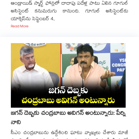
ఆండ్రాయిడ్‌ స్మార్ట్ ఫోన్లలో దాదాపు పదేళ్ల పాటు ఏలిన గూగుల్
అసిస్టెంట్ కనుమరుగు కానుంది. గూగుల్ అసిస్టెంట్‌కు
యాక్సెస్‌ను సెప్టెంబర్ 4,
Read More
జగన్ దెబ్బకు చంద్రబాబు అవిగన్ అంటున్నారు: పేర్ని
నాని
సీఎం చంద్రబాబును ఉద్దేశించి ఘాటు వ్యాఖ్యలు చేశారు మాజీ