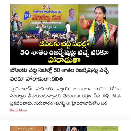
బీసీలకు చట్ట సభల్లో 50 శాతం రిజర్వేషన్లు వచ్చే
వరకూ పోరాడుతా: కవిత
హైదరాబాద్: సామాజిక న్యాయ తెలంగాణ సాధన కోసం
సంకల్పం తీసుకుంటున్నానని తెలంగాణ రక్షణ సేన చీఫ్ కవిత
ప్రకటించారు. గురువారం (ఆగస్ట్ 6) హైదరాబాద్‎లోని సర
Read More