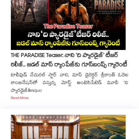
THE PARADISE Teaser: నాని ‘ది ప్యారడైజ్‌‌’ టీజర్
రిలీజ్.. జడల్ మాస్ ర్యాంపేజ్‌కు గూస్‌బంప్స్ గ్యారెంటీ
టాలీవుడ్ నేచురల్ స్టార్ నాని, మాస్ డైరెక్టర్ శ్రీకాంత్ ఓదెల
కాంబినేషన్‌లో వస్తున్న మోస్ట్ అంటెసిపేటెడ్ మూవీ ‘ది
ప్యారడైజ్‌‌&rsquo
Read More