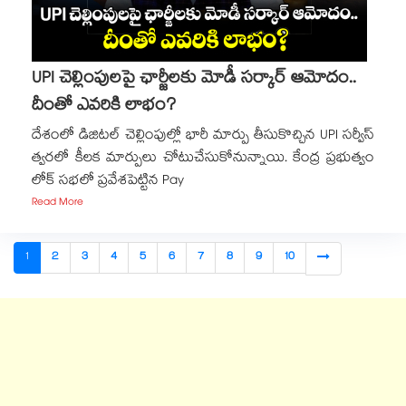
UPI చెల్లింపులపై ఛార్జీలకు మోడీ సర్కార్ ఆమోదం..
దీంతో ఎవరికి లాభం?
దేశంలో డిజిటల్ చెల్లింపుల్లో భారీ మార్పు తీసుకొచ్చిన UPI సర్వీస్
త్వరలో కీలక మార్పులు చోటుచేసుకోనున్నాయి. కేంద్ర ప్రభుత్వం
లోక్ సభలో ప్రవేశపెట్టిన Pay
Read More
1
2
3
4
5
6
7
8
9
10