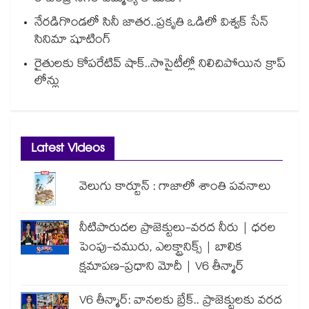
నేరడిగొండలో సినీ జాతర..ప్రకృతి ఒడిలో విశ్వక్ సేన్
సినిమా షూటింగ్
రైతులకు కోపరేటివ్ షాక్..సొసైటీల్లో నిలిచిపోయిన క్రాప్
లోన్లు
Latest Videos
వెలుగు కార్టూన్ : గాజాలో శాంతి పవనాలు
నీటిపారుదల ప్రాజెక్టులు-వరద నీరు | ధరల
పెంపు-చమురు, ఎలక్ట్రానిక్స్ | బాలిక
క్షమాపణ-ప్రధాని మోదీ | V6 తీన్మార్
V6 తీన్మార్: వానలకు బ్రేక్.. ప్రాజెక్టులకు వరద