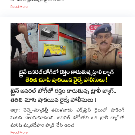
హోమ్ అప్లయన్సెస్⁬పై భారీ డిస్
Read More
ట్రైన్ జనరల్ బోగీలో రక్తం కారుతున్న ట్రాలీ బ్యాగ్..
తెరిచి చూసి షాకయిన రైల్వే పోలీసులు !
ఆగ్రా: చెన్నై-న్యూఢిల్లీ తమిళనాడు ఎక్స్‌ప్రెస్ రైలులో షాకింగ్
ఘటన వెలుగుచూసింది. జనరల్ బోగీలోని ఒక ట్రాలీ బ్యాగ్⁫లో
మనిషి మృతదేహం ప్యాక్ చేసి ఉంచ
Read More