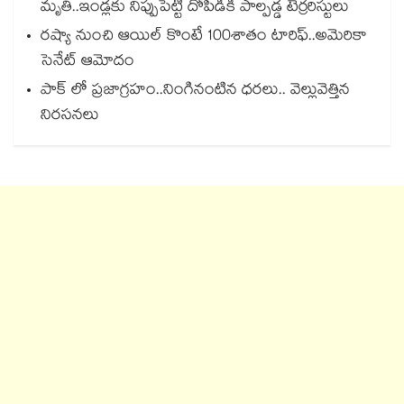
మృతి..ఇండ్లకు నిప్పుపెట్టి దోపిడీకి పాల్పడ్డ టెర్రరిస్టులు
రష్యా నుంచి ఆయిల్‌‌‌‌‌‌‌‌ కొంటే 100శాతం టారిఫ్‌‌‌‌‌‌‌‌..అమెరికా
సెనేట్‌‌‌‌‌‌‌‌ ఆమోదం
పాక్ లో ప్రజాగ్రహం..నింగినంటిన ధరలు.. వెల్లువెత్తిన
నిరసనలు