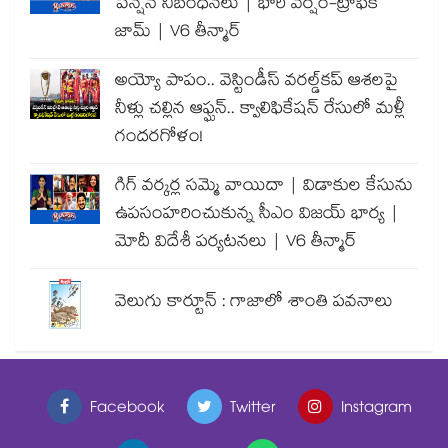
పెన్షన్ నిబంధనలు | భారీ వర్షం-ట్రాఫిక్
జామ్ | V6 తీన్మార్
అయ్యో పాపం.. వెస్టిండీస్ వరల్డ్‌కప్ ఆశలపై
నీళ్లు చల్లిన ఆఫ్ఘన్.. క్వాలిఫికేషన్ రేసులో మళ్లీ
గందరగోళం!
గిగ్ వర్కర్ల సమ్మె వాయిదా | విడాకుల కేసును
ఉపసంహరించుకున్న సీఎం విజయ్ భార్య |
మోదీ విదేశీ పర్యటనలు | V6 తీన్మార్
వెలుగు కార్టూన్ : గాజాలో శాంతి పవనాలు
Facebook
Twitter
Instagram