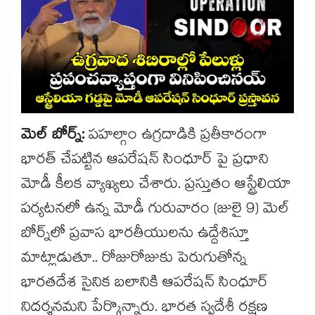
మెల్ బోర్న్:
పహల్గాం ఉగ్రదాడికి ప్రతీకారంగా
భారత్ చేపట్టిన ఆపరేషన్ సింధూర్ పై ప్రధాని
మోడీ కీలక వ్యాఖ్యలు చేశారు. ప్రస్తుతం ఆస్ట్రేలియా
పర్యటనలో ఉన్న మోడీ గురువారం (జులై 9) మెల్
బోర్న్‎లో ప్రవాస భారతీయులను ఉద్దేశిస్తూ
మాట్లాడుతూ.. రోజురోజుకు పెరుగుతోన్న
భారతదేశ సైనిక బలానికి ఆపరేషన్ సింధూర్
నిదర్శనమని పేర్కొన్నారు. భారత స్వదేశీ రక్షణ