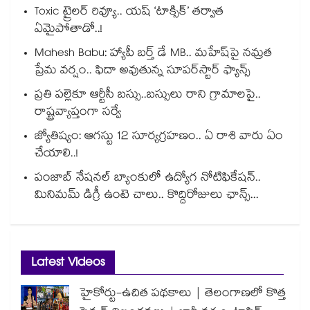
Toxic ట్రైలర్ రివ్యూ.. యష్ ‘టాక్సిక్’ తర్వాత
ఏమైపోతాడో..!
Mahesh Babu: హ్యాపీ బర్త్ డే MB.. మహేష్‌పై నమ్రత
ప్రేమ వర్షం.. ఫిదా అవుతున్న సూపర్‌స్టార్ ఫ్యాన్స్
ప్రతి పల్లెకూ ఆర్టీసీ బస్సు..బస్సులు రాని గ్రామాలపై..
రాష్ట్రవ్యాప్తంగా సర్వే
జ్యోతిష్యం: ఆగస్టు 12 సూర్యగ్రహణం.. ఏ రాశి వారు ఏం
చేయాలి..!
పంజాబ్ నేషనల్ బ్యాంకులో ఉద్యోగ నోటిఫికేషన్..
మినిమమ్ డిగ్రీ ఉంటె చాలు.. కొద్దిరోజులు ఛాన్స్...
Latest Videos
హైకోర్టు-ఉచిత పథకాలు | తెలంగాణలో కొత్త