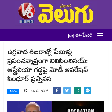
ఈ-పేపర్
ఉగ్రవాద శిబిరాల్లో పేలుళ్లు
ప్రపంచవ్యాప్తంగా వినిపించినయ్:
ఆస్ట్రేలియా గడ్డపై మోడీ ఆపరేషన్
సింధూర్ ప్రస్తావన
July 9, 2026
విదేశం