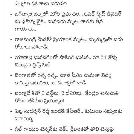
ఎన్నికల ఫలితాలు విడుదల
జగిత్యాల జిల్లాలో ఘోర ప్రమాదం... ఓవర్ స్పీడ్ డివైడర్
ను ఢీకొన్న బైక్.. మనవడు మృతి, తాతకు తీవ్ర
గాయాలు..
రాజమండ్రి మెడికో ప్రియాంక మృతి... మృత్యువుతో ఐదు
రోజులు పోరాడి..
యాదాద్రి భువనగిరిలో షాకింగ్ ఘటన.. రూ.54 కోట్ల
విలువైన డ్రగ్స్ సీజ్
బెంగాల్⁭లో రచ్చ రచ్చ.. మాజీ సీఎం మమతా బెనర్జీ
కారుపై ఇటుకలు, బండరాళ్లతో దాడి
బంగ్లాదేశ్⁬తో 3 వన్డేలు, 3 టీ20లు.. కేంద్రం అనుమతి
కోసం బీసీసీఐ ప్రయత్నం!
పెద్ది సుదర్శన్ రెడ్డి ఇంటికి కేసీఆర్.. కుటుంబ సభ్యులకు
పరామర్శ
గిల్ గాయం టెన్షన్‌కు చెక్.. శ్రీలంకతో తొలి టెస్టుపై