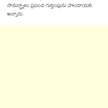
సామర్థ్యాలు ప్రపంచ గుర్తింపును పొందాయని
అన్నారు.