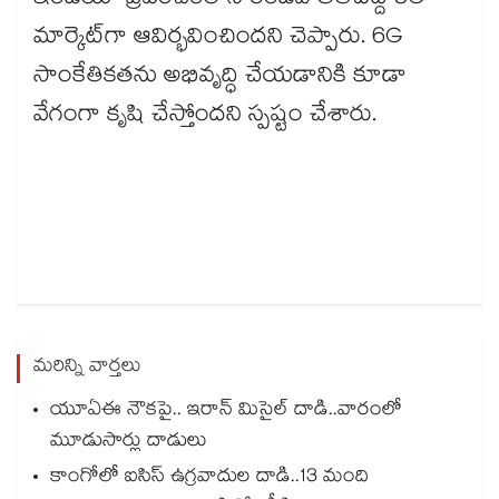
ఇండియా ప్రపంచంలోనే రెండవ అతిపెద్ద 5G
మార్కెట్‌గా ఆవిర్భవించిందని చెప్పారు. 6G
సాంకేతికతను అభివృద్ధి చేయడానికి కూడా
వేగంగా కృషి చేస్తోందని స్పష్టం చేశారు.
మరిన్ని వార్తలు
యూఏఈ నౌకపై.. ఇరాన్‌‌ మిసైల్‌‌ దాడి..వారంలో
మూడుసార్లు దాడులు
కాంగోలో ఐసిస్ ఉగ్రవాదుల దాడి..13 మంది