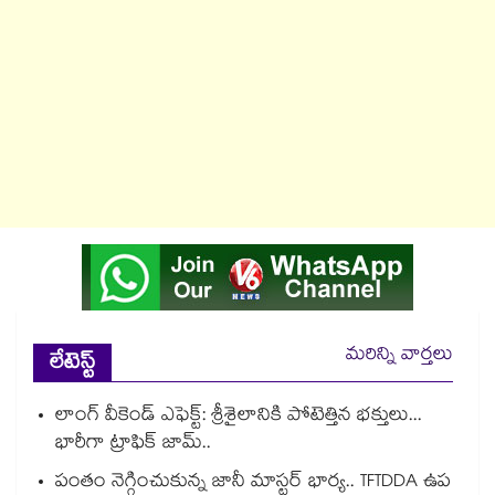
మరిన్ని వార్తలు
లేటెస్ట్
లాంగ్ వీకెండ్ ఎఫెక్ట్: శ్రీశైలానికి పోటెత్తిన భక్తులు...
భారీగా ట్రాఫిక్ జామ్..
పంతం నెగ్గించుకున్న జానీ మాస్టర్ భార్య.. TFTDDA ఉప