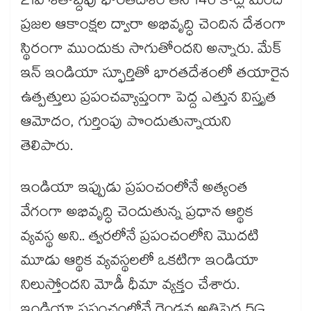
21వ శతాబ్దపు భారతదేశం తన 140 కోట్ల మంది
ప్రజల ఆకాంక్షల ద్వారా అభివృద్ధి చెందిన దేశంగా
స్థిరంగా ముందుకు సాగుతోందని అన్నారు. మేక్
ఇన్ ఇండియా స్ఫూర్తితో భారతదేశంలో తయారైన
ఉత్పత్తులు ప్రపంచవ్యాప్తంగా పెద్ద ఎత్తున విస్తృత
ఆమోదం, గుర్తింపు పొందుతున్నాయని
తెలిపారు.
ఇండియా ఇప్పుడు ప్రపంచంలోనే అత్యంత
వేగంగా అభివృద్ధి చెందుతున్న ప్రధాన ఆర్థిక
వ్యవస్థ అని.. త్వరలోనే ప్రపంచంలోని మొదటి
మూడు ఆర్థిక వ్యవస్థలలో ఒకటిగా ఇండియా
నిలుస్తోందని మోడీ ధీమా వ్యక్తం చేశారు.