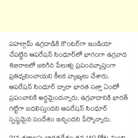
పహల్గామ్ ఉగ్రదాడికి కౌంటర్‎గా ఇండియా
చేపట్టిన ఆపరేషన్ సింధూర్‎లో భాగంగా ఉగ్రవాద
శిబిరాలలో జరిగిన పేలుళ్లు ప్రపంచవ్యాప్తంగా
ప్రతిధ్వనించాయని కీలక వ్యాఖ్యలు చేశారు.
ఆపరేషన్ సింధూర్ ద్వారా భారత సత్తా ఏంటో
ప్రపంచానికి అర్థమైందన్నారు. ఉగ్రవాదానికి భారత్
గట్టిగా బదలిస్తుందని ఆపరేషన్ సింధూర్
స్పష్టమైన సందేశం ఇచ్చిందని పేర్కొన్నారు.