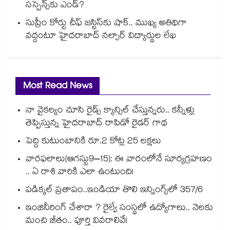
సస్పెన్స్‌కు ఎండ్?
సుప్రీం కోర్టు చీఫ్ జస్టిస్⁭కు షాక్.. ముఖ్య అతిథిగా
వద్దంటూ హైదరాబాద్ నల్సార్ విద్యార్థుల లేఖ
Most Read News
నా వైకల్యం చూసి రైడ్స్ క్యాన్సిల్ చేస్తున్నరు.. కన్నీళ్లు
తెప్పిస్తున్న హైదరాబాద్ రాపిడో రైడర్ గాథ
పెద్ది కుటుంబానికి రూ.2 కోట్ల 25 లక్షలు
వారఫలాలు(ఆగస్టు9–15): ఈ వారంలోనే సూర్యగ్రహణం
.. ఏ రాశి వారికి ఎలా ఉంటుంది!
పడిక్కల్‌‌ ప్రతాపం..ఇండియా తొలి ఇన్నింగ్స్‌‌లో 357/6
ఇంజినీరింగ్ చేశారా ? రైల్వే సంస్థలో ఉద్యోగాలు.. నెలకు
మంచి జీతం.. పూర్తి వివరాలివే!