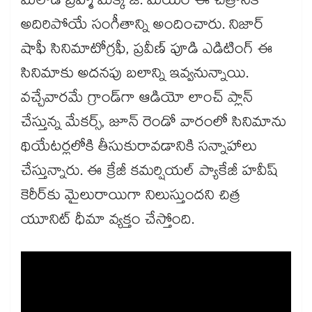
మెలోడీ బ్రహ్మ మిక్కీ జె. మేయర్ ఈ చిత్రానికి
అదిరిపోయే సంగీతాన్ని అందించారు. నిజార్
షాఫీ సినిమాటోగ్రఫీ, ప్రవీణ్ పూడి ఎడిటింగ్ ఈ
సినిమాకు అదనపు బలాన్ని ఇవ్వనున్నాయి.
వచ్చేవారమే గ్రాండ్‌గా ఆడియో లాంచ్ ప్లాన్
చేస్తున్న మేకర్స్, జూన్ రెండో వారంలో సినిమాను
థియేటర్లలోకి తీసుకురావడానికి సన్నాహాలు
చేస్తున్నారు. ఈ క్రేజీ కమర్షియల్ ప్యాకేజీ హవీష్
కెరీర్‌కు మైలురాయిగా నిలుస్తుందని చిత్ర
యూనిట్ ధీమా వ్యక్తం చేస్తోంది.