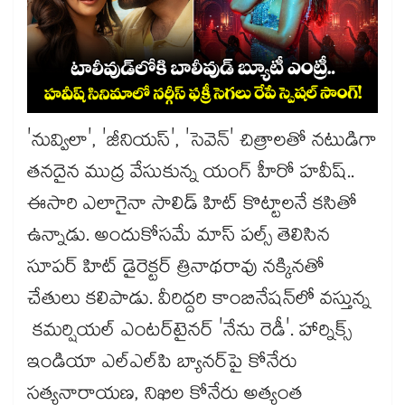
'నువ్విలా', 'జీనియస్', 'సెవెన్' చిత్రాలతో నటుడిగా
తనదైన ముద్ర వేసుకున్న యంగ్ హీరో హవీష్..
ఈసారి ఎలాగైనా సాలిడ్ హిట్ కొట్టాలనే కసితో
ఉన్నాడు. అందుకోసమే మాస్ పల్స్ తెలిసిన
సూపర్ హిట్ డైరెక్టర్ త్రినాథరావు నక్కినతో
చేతులు కలిపాడు. వీరిద్దరి కాంబినేషన్‌లో వస్తున్న
కమర్షియల్ ఎంటర్‌టైనర్ 'నేను రెడీ'. హార్నిక్స్
ఇండియా ఎల్‌ఎల్‌పి బ్యానర్‌పై కోనేరు
సత్యనారాయణ, నిఖిల కోనేరు అత్యంత