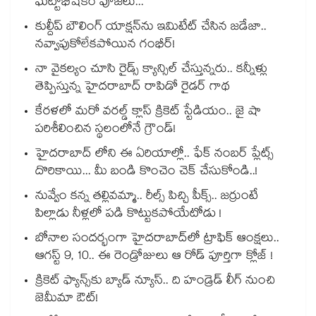
ఘట్టాభిషేకం పూజలు...
కుల్దీప్ బౌలింగ్ యాక్షన్‌ను ఇమిటేట్ చేసిన జడేజా..
నవ్వాపుకోలేకపోయిన గంభీర్!
నా వైకల్యం చూసి రైడ్స్ క్యాన్సిల్ చేస్తున్నరు.. కన్నీళ్లు
తెప్పిస్తున్న హైదరాబాద్ రాపిడో రైడర్ గాథ
కేరళలో మరో వరల్డ్ క్లాస్ క్రికెట్ స్టేడియం.. జై షా
పరిశీలించిన స్థలంలోనే గ్రౌండ్!
హైదరాబాద్ లోని ఈ ఏరియాల్లో.. ఫేక్ నంబర్ ప్లేట్స్
దొరికాయి... మీ బండి కొంచెం చెక్ చేసుకోండి..!
నువ్వేం కన్న తల్లివమ్మా.. రీల్స్ పిచ్చి పీక్స్.. జర్రుంటే
పిల్లాడు నీళ్లలో పడి కొట్టుకపోయేటోడు !
బోనాల సందర్భంగా హైదరాబాద్‌లో ట్రాఫిక్ ఆంక్షలు..
ఆగస్ట్ 9, 10.. ఈ రెండ్రోజులు ఆ రోడ్ పూర్తిగా క్లోజ్ !
క్రికెట్ ఫ్యాన్స్‌కు బ్యాడ్ న్యూస్.. ది హండ్రెడ్ లీగ్ నుంచి
జెమీమా ఔట్!