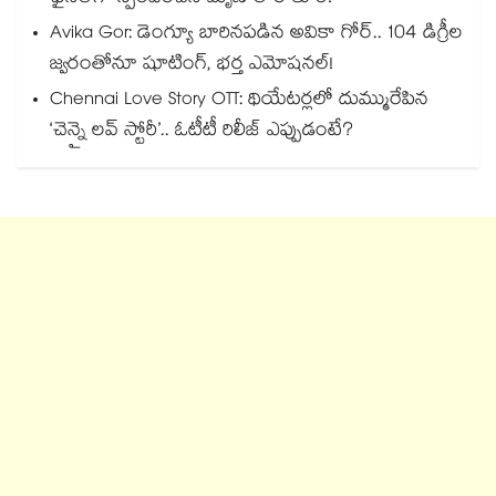
Avika Gor: డెంగ్యూ బారినపడిన అవికా గోర్.. 104 డిగ్రీల
జ్వరంతోనూ షూటింగ్, భర్త ఎమోషనల్!
Chennai Love Story OTT: థియేటర్లలో దుమ్మురేపిన
‘చెన్నై లవ్ స్టోరీ’.. ఓటీటీ రిలీజ్ ఎప్పుడంటే?