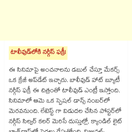
టాలీవుడ్‌లోకి నర్గీస్ ఫక్రీ!
ఈ సినిమాపై అంచనాలను డబుల్ చేస్తూ మేకర్స్
ఒక క్రేజీ అప్‌డేట్ ఇచ్చారు. బాలీవుడ్ హాట్ బ్యూటీ
నర్గీస్ ఫక్రీ ఈ చిత్రంతో టాలీవుడ్ ఎంట్రీ ఇస్తోంది.
సినిమాలో ఆమె ఒక స్పెషల్ డాన్స్ నంబర్‌లో
మెరవనుంది. లేటెస్ట్ గా విడుదల చేసిన పోస్టర్‌లో
నర్గీస్ సిల్వర్ కలర్ మెరిసే దుస్తుల్లో, క్యాండిల్ లైట్