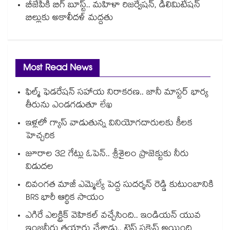
బీజేపీకి బిగ్ బూస్ట్.. మహిళా రిజర్వేషన్, డీలిమిటేషన్
బిల్లుకు అకాలీదళ్ మద్దతు
Most Read News
ఫిల్మ్ ఫెడరేషన్ సహాయ నిరాకరణ.. జానీ మాస్టర్ భార్య
తీరును ఎండగడుతూ లేఖ
ఇళ్లలో గ్యాస్ వాడుతున్న వినియోగదారులకు కీలక
హెచ్చరిక
జూరాల 32 గేట్లు ఓపెన్.. శ్రీశైలం ప్రాజెక్టుకు నీరు
విడుదల
దివంగత మాజీ ఎమ్మెల్యే పెద్ద సుదర్శన్ రెడ్డి కుటుంబానికి
BRS భారీ ఆర్థిక సాయం
ఎగిరే ఎలక్ట్రిక్ వెహికల్ వచ్చేసింది.. ఇండియన్ యువ
ఇంజనీరు తయారు చేశాడు.. టెస్ట్ సక్సెస్ అయింది