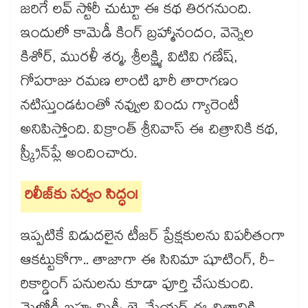
జరిగే లవ్ స్టోరీ చుట్టూ ఈ కథ తిరగనుంది.
ఇందులో కామెడీ కింగ్ బ్రహ్మానందం, వెన్నెల
కిశోర్, మురళీ శర్మ, శ్రీలక్ష్మి, విటివి గణేష్,
గోపరాజు రమణ లాంటి భారీ తారాగణం
నటిస్తుండటంతో నవ్వుల విందు గ్యారెంటీ
అనిపిస్తోంది. విక్రాంత్ శ్రీనివాస్ ఈ చిత్రానికి కథ,
స్క్రీన్‌ప్లే అందించారు.
రిలీజ్‌కు సర్వం సిద్ధం!
ఇప్పటికే విడుదలైన టీజర్ ప్రేక్షకులను విపరీతంగా
ఆకట్టుకోగా.. తాజాగా ఈ సినిమా షూటింగ్, రీ-
రికార్డింగ్ పనులను కూడా పూర్తి చేసుకుంది.