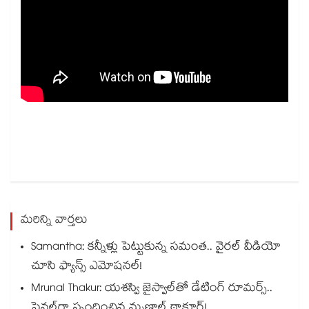
మరిన్ని వార్తలు
Samantha: కన్నీళ్లు పెట్టుకున్న సమంత.. వైరల్ వీడియో
చూసి ఫ్యాన్స్ ఎమోషనల్!
Mrunal Thakur: యశస్వి జైస్వాల్‌తో డేటింగ్ రూమర్స్‌..
ఫైనల్‌గా స్పందించిన మృణాల్ ఠాకూర్!