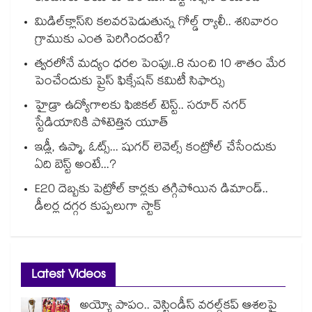
మిడిల్‌క్లాస్‌ని కలవరపెడుతున్న గోల్డ్ ర్యాలీ.. శనివారం
గ్రాముకు ఎంత పెరిగిందంటే?
త్వరలోనే మద్యం ధ‌‌ర‌‌ల పెంపు!..8 నుంచి 10 శాతం మేర
పెంచేందుకు ప్రైస్ ఫిక్సేష‌‌న్ క‌‌మిటీ సిఫార్సు
హైడ్రా ఉద్యోగాలకు ఫిజికల్ టెస్ట్.. సరూర్ నగర్
స్టేడియానికి పోటెత్తిన యూత్
ఇడ్లీ, ఉప్మా, ఓట్స్... షుగర్ లెవెల్స్ కంట్రోల్ చేసేందుకు
ఏది బెస్ట్ అంటే...?
E20 దెబ్బకు పెట్రోల్ కార్లకు తగ్గిపోయిన డిమాండ్..
డీలర్ల దగ్గర కుప్పలుగా స్టాక్
Latest Videos
అయ్యో పాపం.. వెస్టిండీస్ వరల్డ్‌కప్ ఆశలపై