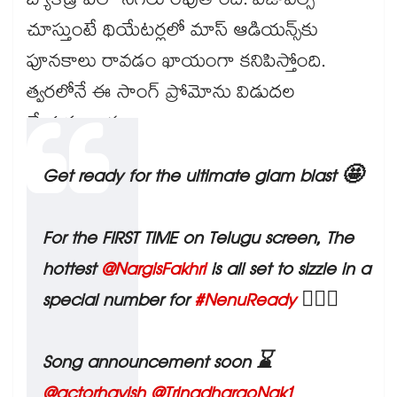
బ్యాక్‌డ్రాప్‌లో సెగలు రేపుతోంది. విజువల్స్
చూస్తుంటే థియేటర్లలో మాస్ ఆడియన్స్‌కు
పూనకాలు రావడం ఖాయంగా కనిపిస్తోంది.
త్వరలోనే ఈ సాంగ్ ప్రోమోను విడుదల
చేయనున్నారు.
Get ready for the ultimate glam blast 🤩
For the FIRST TIME on Telugu screen, The
hottest
@NargisFakhri
is all set to sizzle in a
special number for
#NenuReady
❤️‍🔥💃
Song announcement soon ⌛
@actorhavish
@TrinadharaoNak1