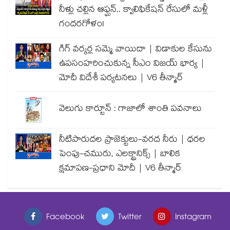
నీళ్లు చల్లిన ఆఫ్ఘన్.. క్వాలిఫికేషన్ రేసులో మళ్లీ
గందరగోళం!
గిగ్ వర్కర్ల సమ్మె వాయిదా | విడాకుల కేసును
ఉపసంహరించుకున్న సీఎం విజయ్ భార్య |
మోదీ విదేశీ పర్యటనలు | V6 తీన్మార్
వెలుగు కార్టూన్ : గాజాలో శాంతి పవనాలు
నీటిపారుదల ప్రాజెక్టులు-వరద నీరు | ధరల
పెంపు-చమురు, ఎలక్ట్రానిక్స్ | బాలిక
క్షమాపణ-ప్రధాని మోదీ | V6 తీన్మార్
Facebook
Twitter
Instagram