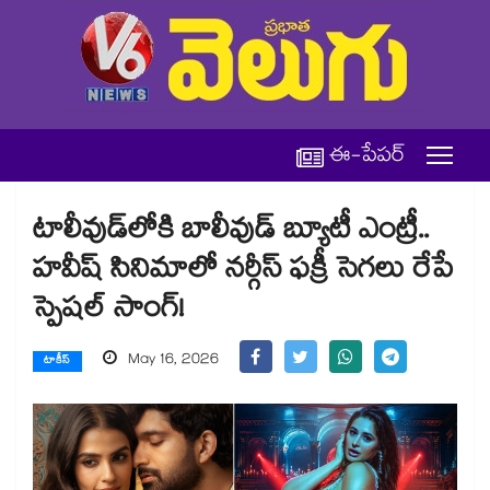
ఈ-పేపర్
టాలీవుడ్‌లోకి బాలీవుడ్ బ్యూటీ ఎంట్రీ..
హవీష్ సినిమాలో నర్గీస్ ఫక్రీ సెగలు రేపే
స్పెషల్ సాంగ్!
May 16, 2026
టాకీస్