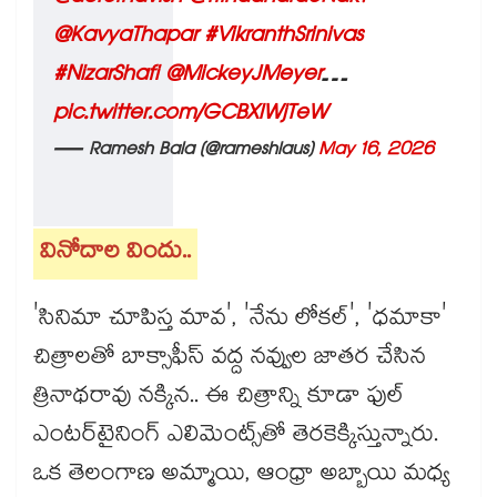
@KavyaThapar
#VikranthSrinivas
#NizarShafi
@MickeyJMeyer
…
pic.twitter.com/GCBXlWjTeW
— Ramesh Bala (@rameshlaus)
May 16, 2026
వినోదాల విందు..
'సినిమా చూపిస్త మావ', 'నేను లోకల్', 'ధమాకా'
చిత్రాలతో బాక్సాఫీస్ వద్ద నవ్వుల జాతర చేసిన
త్రినాథరావు నక్కిన.. ఈ చిత్రాన్ని కూడా ఫుల్
ఎంటర్‌టైనింగ్ ఎలిమెంట్స్‌తో తెరకెక్కిస్తున్నారు.
ఒక తెలంగాణ అమ్మాయి, ఆంధ్రా అబ్బాయి మధ్య