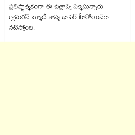
ప్రతిష్టాత్మకంగా ఈ చిత్రాన్ని నిర్మిస్తున్నారు.
గ్లామరస్ బ్యూటీ కావ్య థాపర్ హీరోయిన్‌గా
నటిస్తోంది.