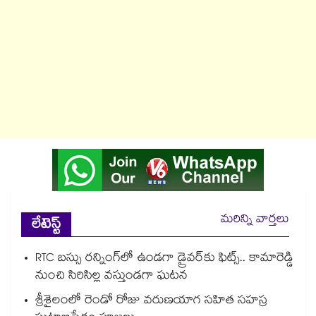
మరిన్ని వార్తలు
లేటెస్ట్
RTC బస్సు రన్నింగ్⁫లో ఉండగా డ్రైవర్‌కు ఫిట్స్.. కామారెడ్డి
నుంచి సిరిసిల్ల వస్తుండగా ఘటన
శ్రీశైలంలో రెండో రోజు వరుణయాగ సహిత సహస్ర