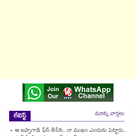
మరిన్ని వార్తలు
లేటెస్ట్
ఆ జఫ్పాగాడి ఫేస్ తీసేసి.. నా ముఖం ఎందుకు పెట్టారు..