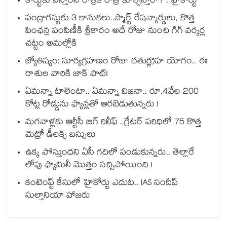
కోర్టుకు వస్తారని రాత్రికి రాత్రే కూల్చేస్తారా? : హైకోర్టు
పంద్రాగస్టుకు 3 కానుకలు..స్మార్ట్ రేషన్కార్డులు, కొత్త
పింఛన్ల పంపిణీకి శ్రీకారం అదే రోజు నుంచి గిగ్ వర్కర్ల
చట్టం అమల్లోకి
జ్యోతిష్యం: సూర్యగ్రహణం రోజు చతుర్గ్రహ యోగం.. ఈ
రాశుల వారికి జాక్ పాట్!
ఏమన్నా టాలెంటా.. ఏమన్నా విజనా.. రూ.4వేల 200
కోట్ల రోడ్డును ఫ్యాన్లతో ఆరబెడుతున్నరు !
మగవాళ్లకు ఆర్టీసీ బిగ్ రిలీఫ్ ..గ్రేటర్ పరిధిలో 75 కొత్త
మెట్రో డీలక్స్ బస్సులు
ఉక్క పోస్తుందని ఏసీ గదిలో పండుకున్నరు.. తెల్లారే
లోపు ఫ్యామిలీ మొత్తం సచ్చిపోయింది !
కంటెంప్ట్ కేసులో హైకోర్టు ఎదుట.. IAS సందీప్
సుల్తానియా హాజరు