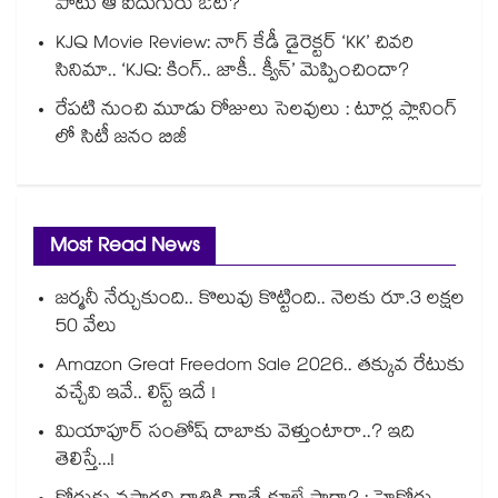
పాటు ఆ ఐదుగురు ఔట్?
KJQ Movie Review: నాగ్ కేడీ డైరెక్టర్ ‘KK’ చివరి
సినిమా.. ‘KJQ: కింగ్.. జాకీ.. క్వీన్’ మెప్పించిందా?
రేపటి నుంచి మూడు రోజులు సెలవులు : టూర్ల ప్లానింగ్
లో సిటీ జనం బిజీ
Most Read News
జర్మనీ నేర్చుకుంది.. కొలువు కొట్టింది.. నెలకు రూ.3 లక్షల
50 వేలు
Amazon Great Freedom Sale 2026.. తక్కువ రేటుకు
వచ్చేవి ఇవే.. లిస్ట్ ఇదే !
మియాపూర్ సంతోష్ దాబాకు వెళ్తుంటారా..? ఇది
తెలిస్తే...!