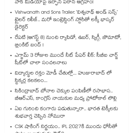
పాక్ మీడియాపై ఇర్ఫాన్ పఠాన్ ఆగ్రహం!
Vishwanath and Sons Trailer: ‘విశ్వనాథ్ అండ్ సన్స్’
ట్రైలర్ రిలీజ్.. మరో ఇంట్రెస్టింగ్ స్టోరీతో లక్కీ భాస్కర్
డైరెక్టర్
రేపటి (ఆగస్ట్ 8) నుంచి ర్యాపిడో, ఉబర్, స్విగ్గీ, జొమాటో,
బ్లింకిట్ బంద్ !
ఎగ్జామ్ 3 రోజుల ముందే నీట్ పేపర్ లీక్: సీబీఐ చార్జ్
షీట్‎లో చాలా సంచలనాలు
విద్యార్థుల రక్తం మోడీ చేతుల్లో... హుజురాబాద్ లో
స్టిక్కర్ల కలకలం...
సికింద్రాబాద్ బోనాల చెక్కుల పంపిణీలో రసాభాస..
బీఆర్ఎస్, కాంగ్రెస్ నాయకుల మధ్య ప్రోటోకాల్ లొల్లి
ఏఐ గురించి కంగారు పడుతున్నారా.. భారత టెక్కీలకు
శుభవార్త చెప్పిన నోమురా
CSK షాకింగ్ నిర్ణయం.. IPL 2027కి ముందు ధోనీతో