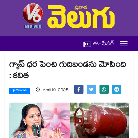
ఈ-పేపర్
గ్యాస్ ​ధర పెంచి గుదిబండను మోపింది
: కవిత
April 10, 2025
హైదరాబాద్