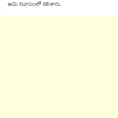
ఆమె నివాసంలో కలిశారు.