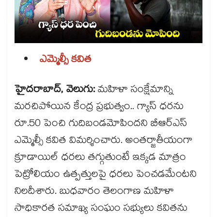
ఎమ్మెల్సీ కవిత
హైదరాబాద్, వెలుగు:
మహిళా సంక్షేమాన్ని
మరచిపోయిన కేంద్ర ప్రభుత్వం.. గ్యాస్​ ధరను
రూ.50 పెంచి గుదిబండమోపిందని బీఆర్ఎస్​
ఎమ్మెల్సీ కవిత విమర్శించారు. అంతర్జాతీయంగా
క్రూడాయిల్​ ధరలు తగ్గుతుంటే ఇక్కడ మాత్రం
పెట్రోలియం ఉత్పత్తులపై ధరలు పెంచడమేంటని
నిలదీశారు. బుధవారం తెలంగాణ మహిళా
సాధికారత సమాఖ్య సంఘం సభ్యులు కవితను