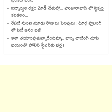
బ్లింకిట్ బంద్ !
విద్యార్థుల రక్తం మోడీ చేతుల్లో... హుజురాబాద్ లో స్టిక్కర్ల
కలకలం...
రేపటి నుంచి మూడు రోజులు సెలవులు : టూర్ల ప్లానింగ్
లో సిటీ జనం బిజీ
ఇలా తయారవుతున్నారేంటమ్మా.. భార్య చాటింగ్ చూసి
భయంతో పోలీస్ స్టేషన్⁫కు భర్త !