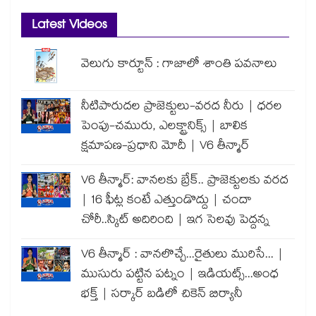
Latest Videos
వెలుగు కార్టూన్ : గాజాలో శాంతి పవనాలు
నీటిపారుదల ప్రాజెక్టులు-వరద నీరు | ధరల
పెంపు-చమురు, ఎలక్ట్రానిక్స్ | బాలిక
క్షమాపణ-ప్రధాని మోదీ | V6 తీన్మార్
V6 తీన్మార్: వానలకు బ్రేక్.. ప్రాజెక్టులకు వరద
| 16 ఫీట్ల కంటే ఎత్తుండొద్దు | చందా
చోరీ..స్కిట్ అదిరింది | ఇగ సెలవు పెద్దన్న
V6 తీన్మార్ : వానలొచ్చే...రైతులు మురిసే... |
ముసురు పట్టిన పట్నం | ఇడియట్స్...అంధ
భక్త్ | సర్కార్ బడిలో చికెన్ బిర్యానీ