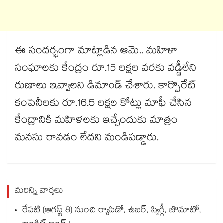
ఈ సందర్భంగా మాట్లాడిన ఆమె.. మహిళా
సంఘాలకు కేంద్రం రూ.15 లక్షల వరకు వడ్డీలేని
రుణాలు ఇవ్వాలని డిమాండ్​ చేశారు. కార్పొరేట్​
కంపెనీలకు రూ.16.5 లక్షల కోట్లు మాఫీ చేసిన
కేంద్రానికి మహిళలకు ఇచ్చేందుకు మాత్రం
మనసు రావడం లేదని మండిపడ్డారు.
మరిన్ని వార్తలు
రేపటి (ఆగస్ట్ 8) నుంచి ర్యాపిడో, ఉబర్, స్విగ్గీ, జొమాటో,