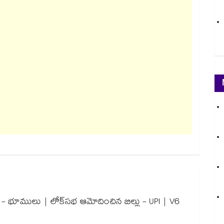
 22A - భూములు | లోక్‌సభ ఆమోదించిన బిల్లు - UPI | V6