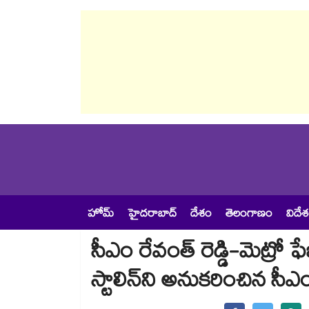
హోమ్
హైదరాబాద్
దేశం
తెలంగాణం
విదే
సీఎం రేవంత్ రెడ్డి-మెట్రో ఫేజ
స్టాలిన్‌ని అనుకరించిన సీఎ