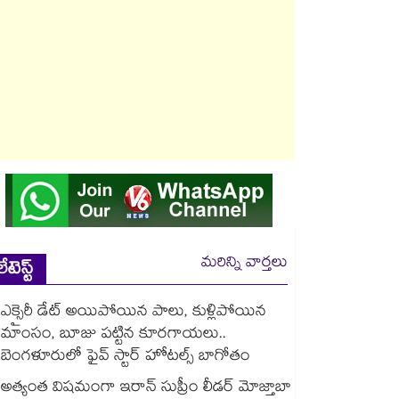
మరిన్ని వార్తలు
లేటెస్ట్
ఎక్సైరీ డేట్ అయిపోయిన పాలు, కుళ్లిపోయిన
మాంసం, బూజు పట్టిన కూరగాయలు..
బెంగళూరులో ఫైవ్ స్టార్ హోటల్స్ బాగోతం
అత్యంత విషమంగా ఇరాన్ సుప్రీం లీడర్ మోజ్తాబా