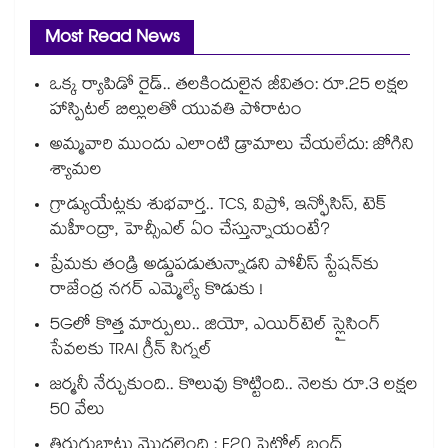
Most Read News
ఒక్క ర్యాపిడో రైడ్.. తలకిందులైన జీవితం: రూ.25 లక్షల
హాస్పిటల్ బిల్లులతో యువతి పోరాటం
అమ్మవారి ముందు ఎలాంటి డ్రామాలు చేయలేదు: జోగిని
శ్యామల
గ్రాడ్యుయేట్లకు శుభవార్త.. TCS, విప్రో, ఇన్ఫోసిస్, టెక్
మహీంద్రా, హెచ్సీఎల్ ఏం చేస్తున్నాయంటే?
ప్రేమకు తండ్రి అడ్డుపడుతున్నాడని పోలీస్ స్టేషన్⁪కు
రాజేంద్ర నగర్ ఎమ్మెల్యే కొడుకు !
5Gలో కొత్త మార్పులు.. జియో, ఎయిర్‌టెల్ స్లైసింగ్
సేవలకు TRAI గ్రీన్ సిగ్నల్
జర్మనీ నేర్చుకుంది.. కొలువు కొట్టింది.. నెలకు రూ.3 లక్షల
50 వేలు
తిరుగుబాటు మొదలైంది : E20 పెట్రోల్ బంద్