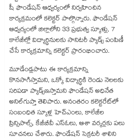
షీ ఫౌండేషన్​ ఆధ్వర్యంలో నిర్వహించిన
కార్యక్రమంలో కలెక్టర్ ​పాల్గొన్నారు. ఫౌండేషన్​
ఆధ్వర్యంలో జిల్లాలోని 33 ప్రభుత్వ స్కూళ్లు, 7
కాలేజీల్లో విద్యార్థినులకు సానిటరీ ప్యాడ్స్ పంపిణీ
చేసే కార్యక్రమాన్ని కలెక్టర్​ ప్రారంభించారు.
మూడేండ్లపాటు ఈ కార్యక్రమాన్ని
కొనసాగిస్తామని, ఒక్కో విద్యార్థికి రెండు నెలలకు
సరిపడా ప్యాడ్స్​ఇస్తామని ఫౌండేషన్​ అధినేత
అనిల్​గుప్తా తెలిపారు. అనంతరం కలెక్టరేట్​లో
సంబంధిత స్కూళ్ల హెచ్​ఎంలు, కాలేజీల
ప్రిన్సిపాల్స్​, కేజీబీవీ ఎస్​ఓలు, ఆశా వర్కర్లకు పలు
సూచనలు చేశారు. ఫౌండేషన్ సెక్రటరీ శాలిని