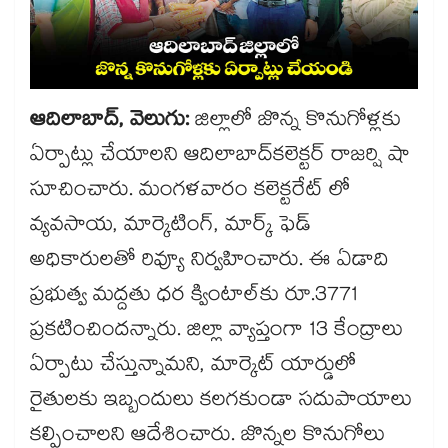
ఆదిలాబాద్, వెలుగు:
జిల్లాలో జొన్న కొనుగోళ్లకు
ఏర్పాట్లు చేయాలని ఆదిలాబాద్​కలెక్టర్ రాజర్షి షా
సూచించారు. మంగళవారం కలెక్టరేట్ లో
వ్యవసాయ, మార్కెటింగ్, మార్క్ ఫెడ్
అధికారులతో రివ్యూ నిర్వహించారు. ఈ ఏడాది
ప్రభుత్వ మద్దతు ధర క్వింటాల్​కు రూ.3771
ప్రకటించిందన్నారు. జిల్లా వ్యాప్తంగా 13 కేంద్రాలు
ఏర్పాటు చేస్తున్నామని, మార్కెట్ యార్డులో
రైతులకు ఇబ్బందులు కలగకుండా సదుపాయాలు
కల్పించాలని ఆదేశించారు. జొన్నల కొనుగోలు