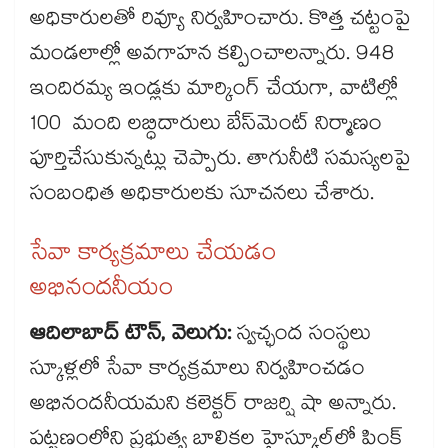
అధికారులతో రివ్యూ నిర్వహించారు. కొత్త చట్టంపై
మండలాల్లో అవగాహన కల్పించాలన్నారు. 948
ఇందిరమ్య ఇండ్లకు మార్కింగ్ చేయగా, వాటిల్లో
100 మంది లబ్ధిదారులు బేస్​మెంట్ నిర్మాణం
పూర్తిచేసుకున్నట్లు చెప్పారు. తాగునీటి సమస్యలపై
సంబంధిత అధికారులకు సూచనలు చేశారు.
సేవా కార్యక్రమాలు చేయడం
అభినందనీయం
ఆదిలాబాద్ ​టౌన్, వెలుగు:
స్వచ్ఛంద సంస్థలు
స్కూళ్లలో సేవా కార్యక్రమాలు నిర్వహించడం
అభినందనీయమని కలెక్టర్​ రాజర్షి షా అన్నారు.
పట్టణంలోని ప్రభుత్వ బాలికల హైస్కూల్​లో పింక్​