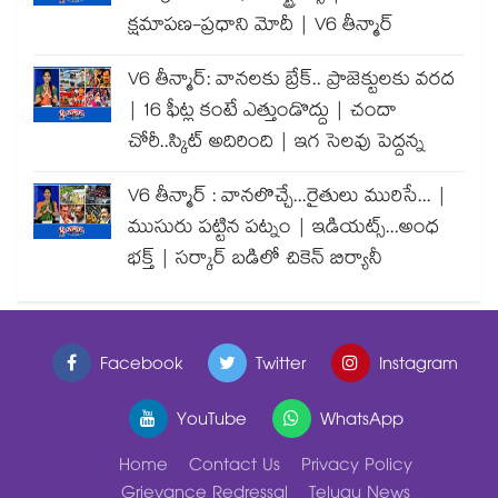
క్షమాపణ-ప్రధాని మోదీ | V6 తీన్మార్
V6 తీన్మార్: వానలకు బ్రేక్.. ప్రాజెక్టులకు వరద
| 16 ఫీట్ల కంటే ఎత్తుండొద్దు | చందా
చోరీ..స్కిట్ అదిరింది | ఇగ సెలవు పెద్దన్న
V6 తీన్మార్ : వానలొచ్చే...రైతులు మురిసే... |
ముసురు పట్టిన పట్నం | ఇడియట్స్...అంధ
భక్త్ | సర్కార్ బడిలో చికెన్ బిర్యానీ
Facebook
Twitter
Instagram
YouTube
WhatsApp
Home
Contact Us
Privacy Policy
Grievance Redressal
Telugu News