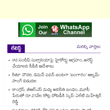
మరిన్ని వార్తలు
లేటెస్ట్
IAS సందీప్ సుల్తానియాపై హైకోర్టు ఆగ్రహం..అరెస్ట్
చేయాలని సీపీకి ఆదేశాలు
రీతూ చౌదరి, డెమన్ పవన్ జంటగా ‘బంగారం’ ఆల్బమ్
సాంగ్ విడుదల
కాంగ్రెస్, బీఆర్ఎస్ మధ్య అవినీతి బంధం..మూసీ
పేరుతో రూ.21వేల కోట్ల దోపిడీకి స్కెచ్: ఏలేటి మహేశ్వర్
రెడ్డి