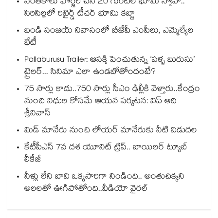
సంతకాలు ఫోర్జరీ చేసి 20 గుంటల భూమి స్వాహా..
సిరిసిల్లలో రిటైర్డ్ టీచర్ భూమి కబ్జా
బండి సంజయ్ నివాసంలో బీజేపీ ఎంపీలు, ఎమ్మెల్యేల
భేటీ
Pallaburusu Trailer: ఆసక్తి పెంచుతున్న ‘పళ్ళ బురుసు’
ట్రైలర్... సినిమా ఎలా ఉండబోతోందంటే?
75 సార్లు కాదు..75‌‌‌‌‌‌‌‌0 సార్లు సీఎం ఢిల్లీకి వెళ్తారు..కేంద్రం
నుంచి నిధుల కోసమే ఆయన పర్యటన: విప్ ఆది
శ్రీనివాస్
మిడ్ మానేరు నుంచి లోయర్ మానేరుకు నీటి విడుదల
కేటీపీఎస్ 7వ దశ యూనిట్ ట్రిప్.. బాయిలర్ ట్యూబ్
లీకేజీ
నీళ్లు లేని బావి ఒక్కసారిగా నిండింది.. అంతుచిక్కని
అలలతో ఊగిపోతోంది..వీడియో వైరల్