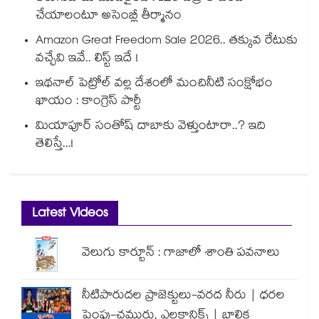
చేయాలంటూ అసెంబ్లీ తీర్మానం
Amazon Great Freedom Sale 2026.. తక్కువ రేటుకు
వచ్చేవి ఇవే.. లిస్ట్ ఇదే !
ఇథనాల్ పెట్రోల్ వల్ల దేశంలో మంచినీటి సంక్షోభం
ఖాయం : కాంగ్రెస్ పార్టీ
మియాపూర్ సంతోష్ దాబాకు వెళ్తుంటారా..? ఇది
తెలిస్తే...!
Latest Videos
వెలుగు కార్టూన్ : గాజాలో శాంతి పవనాలు
నీటిపారుదల ప్రాజెక్టులు-వరద నీరు | ధరల
పెంపు-చమురు, ఎలక్ట్రానిక్స్ | బాలిక