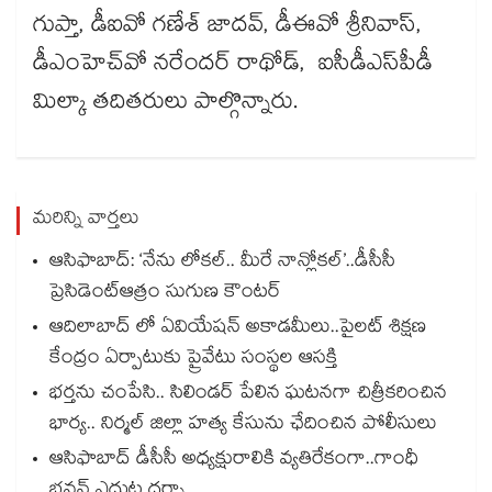
గుప్తా, డీఐవో గణేశ్ జాదవ్, డీఈవో శ్రీనివాస్,
డీఎంహెచ్​వో నరేందర్ రాథోడ్, ఐసీడీఎస్​పీడీ
మిల్కా తదితరులు పాల్గొన్నారు.
మరిన్ని వార్తలు
ఆసిఫాబాద్: ‘నేను లోకల్.. మీరే నాన్లోకల్’..డీసీసీ
ప్రెసిడెంట్ఆత్రం సుగుణ కౌంటర్
ఆదిలాబాద్ లో ఏవియేషన్ అకాడమీలు..పైలట్ శిక్షణ
కేంద్రం ఏర్పాటుకు ప్రైవేటు సంస్థల ఆసక్తి
భర్తను చంపేసి.. సిలిండర్ పేలిన ఘటనగా చిత్రీకరించిన
భార్య.. నిర్మల్ జిల్లా హత్య కేసును ఛేదించిన పోలీసులు
ఆసిఫాబాద్ డీసీసీ అధ్యక్షురాలికి వ్యతిరేకంగా..గాంధీ
భవన్ ఎదుట ధర్నా