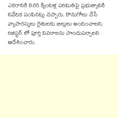
ఎకరానికి 8.65 క్వింటళ్ల పరిమితిపై ప్రభుత్వానికి
నివేదిక పంపినట్లు చెప్పారు. కొనుగోలు చేసే
వ్యాపారస్తులు రైతులకు బిల్లులు అందించాలని,
రిజిస్టర్ లో పూర్తి వివరాలను పొందుపర్చాలని
ఆదేశించారు.