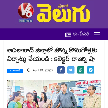
ఈ-పేపర్
ఆదిలాబాద్ జిల్లాలో జొన్న కొనుగోళ్లకు
ఏర్పాట్లు చేయండి : కలెక్టర్ రాజర్షి షా
April 16, 2025
ఆదిలాబాద్