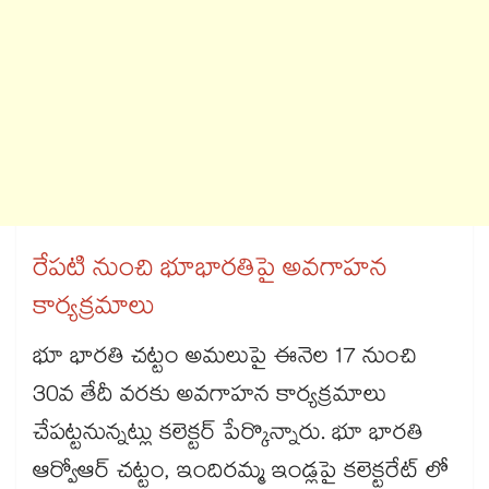
రేపటి నుంచి భూభారతిపై అవగాహన
కార్యక్రమాలు
భూ భారతి చట్టం అమలుపై ఈనెల 17 నుంచి
30వ తేదీ వరకు అవగాహన కార్యక్రమాలు
చేపట్టనున్నట్లు కలెక్టర్ పేర్కొన్నారు. భూ భారతి
ఆర్వోఆర్ చట్టం, ఇందిరమ్మ ఇండ్లపై కలెక్టరేట్ లో