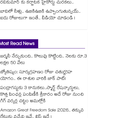
రవికుమార్ కు కర్ణాటక హైకోర్టు చురకలు..
బావిలో నీళ్లు.. ఉబికిఉబికి ఉప్పొంగుతున్నయ్..
ఐదు రోజులుగా ఇంతే.. వీడియో చూడండి !
Most Read News
జర్మనీ నేర్చుకుంది.. కొలువు కొట్టింది.. నెలకు రూ.3
లక్షల 50 వేలు
జ్యోతిష్యం: సూర్యగ్రహణం రోజు చతుర్గ్రహ
యోగం.. ఈ రాశుల వారికి జాక్ పాట్!
పంద్రాగస్టుకు 3 కానుకలు..స్మార్ట్ రేషన్కార్డులు,
కొత్త పింఛన్ల పంపిణీకి శ్రీకారం అదే రోజు నుంచి
గిగ్ వర్కర్ల చట్టం అమల్లోకి
Amazon Great Freedom Sale 2026.. తక్కువ
రేటుకు వచ్చేవి ఇవే.. లిస్ట్ ఇదే !