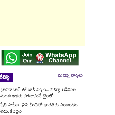
మరిన్ని వార్తలు
లేటెస్ట్
హైదరాబాద్ లో భారీ వర్షం... సరిగ్గా ఆఫీసుల
నుంచి ఇళ్లకు పోదామనే టైంలో..
షేక్ హసీనా ప్రెస్ మీట్‎తో భారత్‎కు సంబంధం
లేదు: కేంద్రం