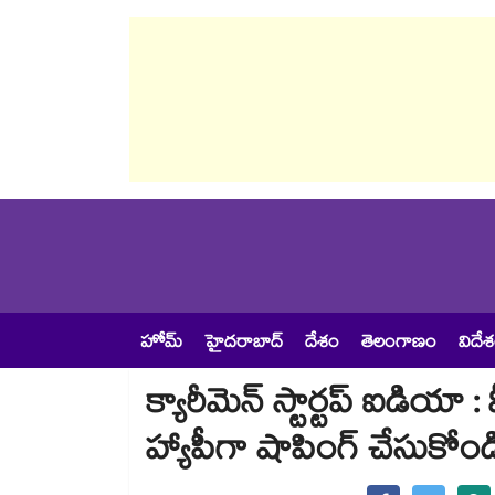
హోమ్
హైదరాబాద్
దేశం
తెలంగాణం
విదే
క్యారీమెన్ స్టార్టప్ ఐడియా 
హ్యాపీగా షాపింగ్ చేసుకోండ