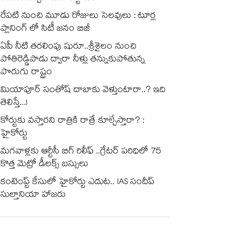
రేపటి నుంచి మూడు రోజులు సెలవులు : టూర్ల
ప్లానింగ్ లో సిటీ జనం బిజీ
ఏపీ నీటి తరలింపు షురూ..శ్రీశైలం నుంచి
పోతిరెడ్డిపాడు ద్వారా నీళ్లు తన్నుకుపోతున్న
పొరుగు రాష్ట్రం
మియాపూర్ సంతోష్ దాబాకు వెళ్తుంటారా..? ఇది
తెలిస్తే...!
కోర్టుకు వస్తారని రాత్రికి రాత్రే కూల్చేస్తారా? :
హైకోర్టు
మగవాళ్లకు ఆర్టీసీ బిగ్ రిలీఫ్ ..గ్రేటర్ పరిధిలో 75
కొత్త మెట్రో డీలక్స్ బస్సులు
కంటెంప్ట్ కేసులో హైకోర్టు ఎదుట.. IAS సందీప్
సుల్తానియా హాజరు