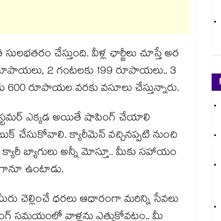
సులభతరం చేస్తుంది. వీళ్ల ఛార్జీలు చూస్తే అర
రూపాయలు, 2 గంటలకు 199 రూపాయలు.. 3
600 రూపాయల వరకు వసూలు చేస్తున్నారు.
. కస్టమర్ ఎక్కడ అయితే షాపింగ్ చేయాలి
్ చేసుకోవాలి. క్యారీమెన్ వచ్చినప్పటి నుంచి
 మీ క్యారీ బ్యాగులు అన్నీ మోస్తూ.. మీకు సహాయం
రిటీగానూ ఉంటాడు.
మీరు చెల్లించే ధరలు ఆధారంగా మరిన్ని సేవలు
ాపింగ్ సమయంలో వాళ్లను ఎత్తుకోవటం.. మీ