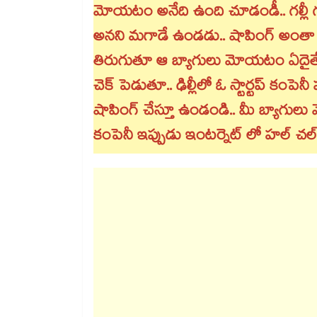
మోయటం అనేది ఉంది చూడండీ.. గల్లీ గల్
అనని మగాడే ఉండడు.. షాపింగ్ అంతా 
తిరుగుతూ ఆ బ్యాగులు మోయటం ఏదైతే
చెక్ పెడుతూ.. ఢిల్లీలో ఓ స్టార్టప్ కంపెనీ
షాపింగ్ చేస్తూ ఉండండి.. మీ బ్యాగుల
కంపెనీ ఇప్పుడు ఇంటర్నెట్ లో హల్ చల్ 