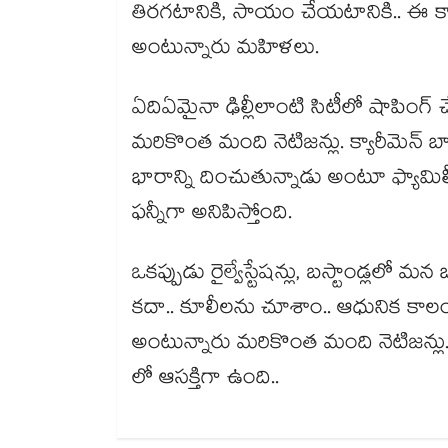
తిరగటానికి, సాయం చేయటానికి.. ఈ క్య
అంటున్నారు మహిళలు.
ఏదిఏమైనా ఢిల్లీలాంటి సిటీలో షాపింగ
మరికొంత మంది నెటిజన్లు. క్యారీమెన్
భారాన్ని దించుతున్నాడు అంటూ ఫ్యామిల
ఫన్నీగా అనిపిస్తోంది.
ఒకప్పుడు రైల్వేస్టేషన్లు, బస్టాండ్లలో 
కదా.. కూలీలను చూశాం.. ఆధునిక కాలంలో
అంటున్నారు మరికొంత మంది నెటిజన్లు. ఏ
లో ఆసక్తిగా ఉంది..