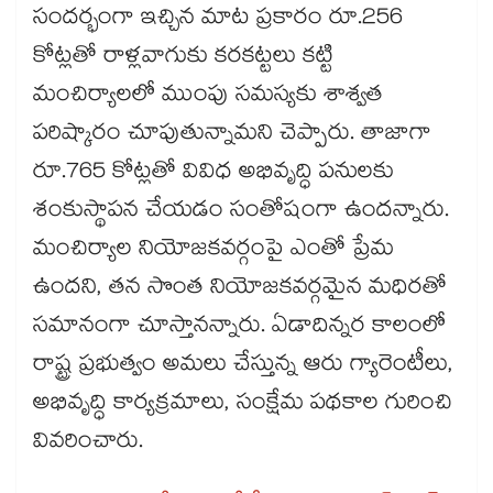
సందర్భంగా ఇచ్చిన మాట ప్రకారం రూ.256
కోట్లతో రాళ్లవాగుకు కరకట్టలు కట్టి
మంచిర్యాలలో ముంపు సమస్యకు శాశ్వత
పరిష్కారం చూపుతున్నామని చెప్పారు. తాజాగా
రూ.765 కోట్లతో వివిధ అభివృద్ధి పనులకు
శంకుస్థాపన చేయడం సంతోషంగా ఉందన్నారు.
మంచిర్యాల నియోజకవర్గంపై ఎంతో ప్రేమ
ఉందని, తన సొంత నియోజకవర్గమైన మధిరతో
సమానంగా చూస్తానన్నారు. ఏడాదిన్నర కాలంలో
రాష్ట్ర ప్రభుత్వం అమలు చేస్తున్న ఆరు గ్యారెంటీలు,
అభివృద్ధి కార్యక్రమాలు, సంక్షేమ పథకాల గురించి
వివరించారు.