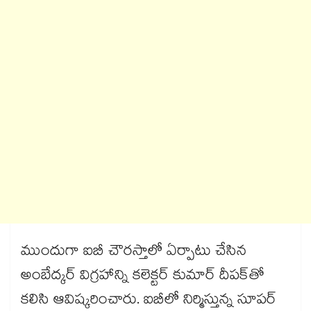
ముందుగా ఐబీ చౌరస్తాలో ఏర్పాటు చేసిన
అంబేద్కర్​ విగ్రహాన్ని కలెక్టర్ కుమార్​ దీపక్​తో
కలిసి ఆవిష్కరించారు. ఐబీలో నిర్మిస్తున్న సూపర్ ​