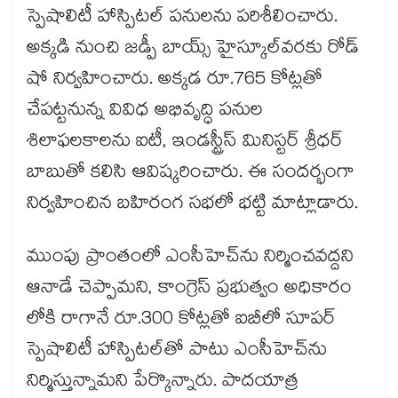
స్పెషాలిటీ హాస్పిటల్​ పనులను పరిశీలించారు.
అక్కడి నుంచి జడ్పీ బాయ్స్​ హైస్కూల్​వరకు రోడ్​
షో నిర్వహించారు. అక్కడ రూ.765 కోట్లతో
చేపట్టనున్న వివిధ అభివృద్ధి పనుల
శిలాఫలకాలను ఐటీ, ఇండస్ట్రీస్​ మినిస్టర్ శ్రీధర్​
బాబుతో కలిసి ఆవిష్కరించారు. ఈ సందర్భంగా
నిర్వహించిన బహిరంగ సభలో భట్టి మాట్లాడారు.
ముంపు ప్రాంతంలో ఎంసీహెచ్​ను నిర్మించవద్దని
ఆనాడే చెప్పామని, కాంగ్రెస్ ​ప్రభుత్వం అధికారం
లోకి రాగానే రూ.300 కోట్లతో ఐబీలో సూపర్​
స్పెషాలిటీ హాస్పిటల్​తో పాటు ఎంసీహెచ్​ను
నిర్మిస్తున్నామని పేర్కొన్నారు. పాదయాత్ర