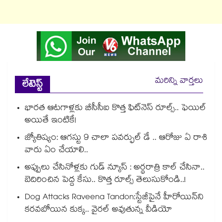
మరిన్ని వార్తలు
లేటెస్ట్
భారత ఆటగాళ్లకు బీసీసీఐ కొత్త ఫిట్‌నెస్ రూల్స్.. ఫెయిల్
అయితే ఇంటికే!
జ్యోతిష్యం: ఆగస్టు 9 చాలా పవర్ఫుల్ డే .. ఆరోజు ఏ రాశి
వారు ఏం చేయాలి..
అప్పులు చేసినోళ్లకు గుడ్ న్యూస్ : అర్థరాత్రి కాల్ చేసినా..
బెదిరించిన పెద్ద కేసు.. కొత్త రూల్స్ తెలుసుకోండి..!
Dog Attacks Raveena Tandon:స్టేజీపైనే హీరోయిన్⁬ని
కరవబోయిన కుక్క.. వైరల్ అవుతున్న వీడియో