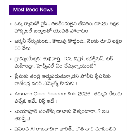
Most Read News
ఒక్క ర్యాపిడో రైడ్.. తలకిందులైన జీవితం: రూ.25 లక్షల
హాస్పిటల్ బిల్లులతో యువతి పోరాటం
జర్మనీ నేర్చుకుంది.. కొలువు కొట్టింది.. నెలకు రూ.3 లక్షల
50 వేలు
గ్రాడ్యుయేట్లకు శుభవార్త.. TCS, విప్రో, ఇన్ఫోసిస్, టెక్
మహీంద్రా, హెచ్సీఎల్ ఏం చేస్తున్నాయంటే?
ప్రేమకు తండ్రి అడ్డుపడుతున్నాడని పోలీస్ స్టేషన్⁪కు
రాజేంద్ర నగర్ ఎమ్మెల్యే కొడుకు !
Amazon Great Freedom Sale 2026.. తక్కువ రేటుకు
వచ్చేవి ఇవే.. లిస్ట్ ఇదే !
మియాపూర్ సంతోష్ దాబాకు వెళ్తుంటారా..? ఇది
తెలిస్తే...!
ప్రపంచ AI రాజధానిగా భారత్.. కొత్త దారి చూపించిన