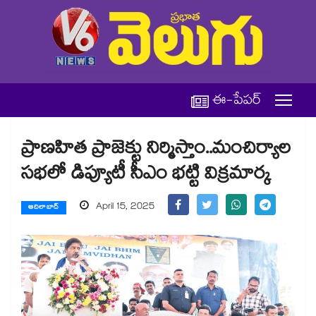
ఈ-పేపర్
ప్రాణహిత ప్రాజెక్టు నిర్మిస్తాం..మంచిర్యాల
సభలో డిప్యూటీ సీఎం భట్టి విక్రమార్క
April 15, 2025
ఆదిలాబాద్