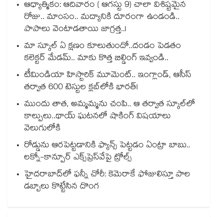
ఆధ్యాత్మికం: ఆదివారం ( ఆగస్టు 9) చాలా విశిష్టమైన
రోజు.. మాంసం.. మద్యానికి దూరంగా ఉండండి..
పాపాలు వెంటాడతాయి జాగ్రత్త..!
మా స్కూల్ ఏ క్షణం కూలుతుందో..దండం పెడతం
కలెక్టర్ మేడమ్.. మాకు కొత్త బిల్డింగ్ ఇవ్వండి..
టీమిండియా హిస్టారిక్ మూమెంట్.. ఇంగ్లాండ్, ఆసీస్
తర్వాత 600 టెస్టుల క్లబ్‌లోకి భారత్!
ముందు తాత, అమ్మమ్మను చంపి.. ఆ తర్వాత స్కూల్‌లో
కాల్పులు..థాయ్ ఘటనలో షాకింగ్ విషయాలు
వెలుగులోకి
రోడ్డును ఆరపెట్టడానికి ఫ్యాన్స్ పెట్టడం ఏంట్రా బాబు..
లక్నో-కాన్పూర్ ఎక్స్‌ప్రెస్‌వేపై ట్రోల్స్
హైదరాబాద్‌లో ఫన్నీ చోరీ: కెమెరాకే ఫోజులిస్తూ పాల
డబ్బాలు కొట్టేసిన దొంగ