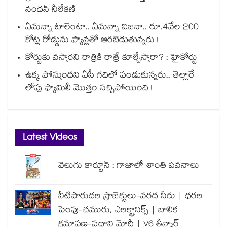
నందన్ నీలేకణి
ఏమన్నా టాలెంటా.. ఏమన్నా విజనా.. రూ.4వేల 200
కోట్ల రోడ్డును ఫ్యాన్లతో ఆరబెడుతున్నరు !
కోర్టుకు వస్తారని రాత్రికి రాత్రే కూల్చేస్తారా? : హైకోర్టు
ఉక్క పోస్తుందని ఏసీ గదిలో పండుకున్నరు.. తెల్లారే
లోపు ఫ్యామిలీ మొత్తం సచ్చిపోయింది !
Latest Videos
వెలుగు కార్టూన్ : గాజాలో శాంతి పవనాలు
నీటిపారుదల ప్రాజెక్టులు-వరద నీరు | ధరల
పెంపు-చమురు, ఎలక్ట్రానిక్స్ | బాలిక
క్షమాపణ-ప్రధాని మోదీ | V6 తీన్మార్