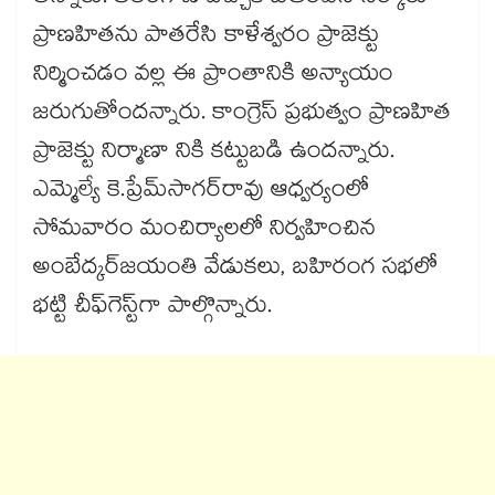
ప్రాణహితను పాతరేసి కాళేశ్వరం ప్రాజెక్టు
నిర్మించడం వల్ల ఈ ప్రాంతానికి అన్యాయం
జరుగుతోందన్నారు. కాంగ్రెస్ ​ప్రభుత్వం ప్రాణహిత
ప్రాజెక్టు నిర్మాణా నికి కట్టుబడి ఉందన్నారు.
ఎమ్మెల్యే కె.ప్రేమ్​సాగర్​రావు ఆధ్వర్యంలో
సోమవారం మంచిర్యాలలో నిర్వహించిన
అంబేద్కర్​జయంతి వేడుకలు, బహిరంగ సభలో
భట్టి చీఫ్​గెస్ట్​గా పాల్గొన్నారు.