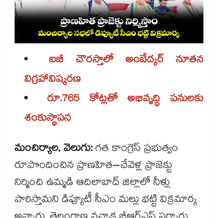
ఐబీ చౌరస్తాలో అంబేద్కర్ నూతన
విగ్రహావిష్కరణ
రూ.765 కోట్లతో అభివృద్ధి పనులకు
శంకుస్థాపన
మంచిర్యాల, వెలుగు:
గత కాంగ్రెస్ ​ప్రభుత్వం
రూపొందించిన ప్రాణహిత–చేవెళ్ల ప్రాజెక్టు
నిర్మించి ఉమ్మడి ఆదిలాబాద్​ జిల్లాలో నీళ్లు
పారిస్తామని డిప్యూటీ సీఎం మల్లు భట్టి విక్రమార్క
అన్నారు. తెలంగాణ వచ్చాక బీఆర్ఎస్ ​సర్కారు