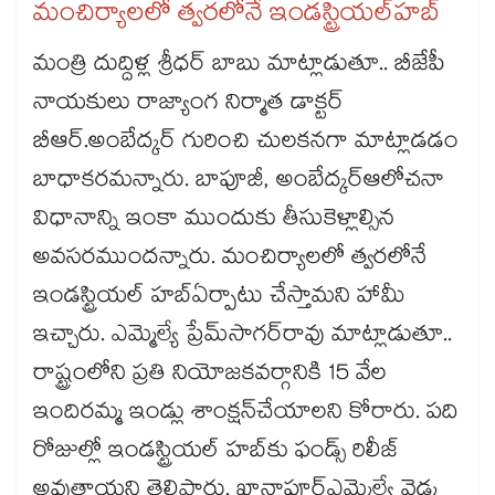
మంచిర్యాలలో త్వరలోనే ఇండస్ట్రియల్​హబ్
మంత్రి​ దుద్దిళ్ల శ్రీధర్ ​బాబు మాట్లాడుతూ.. బీజేపీ
నాయకులు రాజ్యాంగ నిర్మాత డాక్టర్ ​
బీఆర్.అంబేద్కర్​ గురించి చులకనగా మాట్లాడడం
బాధాకరమన్నారు. బాపూజీ, అంబేద్కర్​ఆలోచనా
విధానాన్ని ఇంకా ముందుకు తీసుకెళ్లాల్సిన
అవసరముందన్నారు. మంచిర్యాలలో త్వరలోనే
ఇండస్ట్రియల్​ హబ్​ఏర్పాటు చేస్తామని హామీ
ఇచ్చారు. ఎమ్మెల్యే ప్రేమ్​సాగర్​రావు మాట్లాడుతూ..
రాష్ట్రంలోని ప్రతి నియోజకవర్గానికి 15 వేల
ఇందిరమ్మ ఇండ్లు శాంక్షన్​చేయాలని కోరారు. పది
రోజుల్లో ఇండస్ట్రియల్​ హబ్​కు ఫండ్స్​ రిలీజ్​
అవుతాయని తెలిపారు. ఖానాపూర్​ఎమ్మెల్యే వెడ్మ