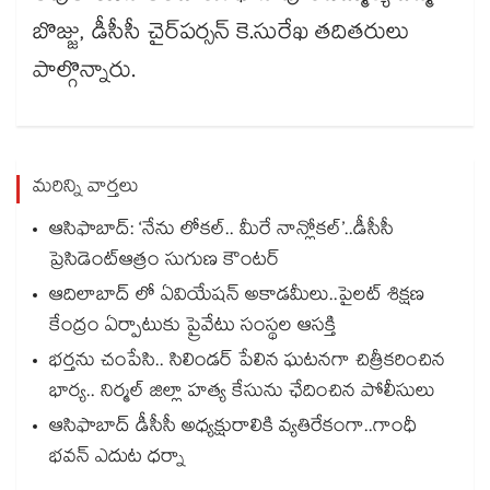
బొజ్జు, డీసీసీ చైర్​పర్సన్​ కె.సురేఖ తదితరులు
పాల్గొన్నారు.
మరిన్ని వార్తలు
ఆసిఫాబాద్: ‘నేను లోకల్.. మీరే నాన్లోకల్’..డీసీసీ
ప్రెసిడెంట్ఆత్రం సుగుణ కౌంటర్
ఆదిలాబాద్ లో ఏవియేషన్ అకాడమీలు..పైలట్ శిక్షణ
కేంద్రం ఏర్పాటుకు ప్రైవేటు సంస్థల ఆసక్తి
భర్తను చంపేసి.. సిలిండర్ పేలిన ఘటనగా చిత్రీకరించిన
భార్య.. నిర్మల్ జిల్లా హత్య కేసును ఛేదించిన పోలీసులు
ఆసిఫాబాద్ డీసీసీ అధ్యక్షురాలికి వ్యతిరేకంగా..గాంధీ
భవన్ ఎదుట ధర్నా