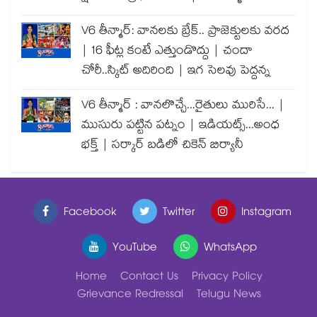
V6 తీన్మార్: వానలకు బ్రేక్.. ప్రాజెక్టులకు వరద
| 16 ఫీట్ల కంటే ఎత్తుండొద్దు | చందా
చోరీ..స్కిట్ అదిరింది | ఇగ సెలవు పెద్దన్న
V6 తీన్మార్ : వానలొచ్చే...రైతులు మురిసే... |
ముసురు పట్టిన పట్నం | ఇడియట్స్...అంధ
భక్త్ | సర్కార్ బడిలో చికెన్ బిర్యానీ
Facebook
Twitter
Instagram
YouTube
WhatsApp
Home
Contact Us
Privacy Policy
Grievance Redressal
Telugu News