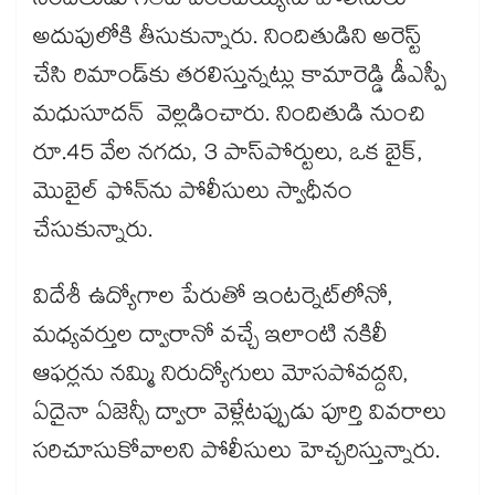
నిందితుడు గలేటి వెంకటయ్యను పోలీసులు
అదుపులోకి తీసుకున్నారు. నిందితుడిని అరెస్ట్
చేసి రిమాండ్‌కు తరలిస్తున్నట్లు కామారెడ్డి డీఎస్పీ
మధుసూదన్ వెల్లడించారు. నిందితుడి నుంచి
రూ.45 వేల నగదు, 3 పాస్‌పోర్టులు, ఒక బైక్,
మొబైల్ ఫోన్‌ను పోలీసులు స్వాధీనం
చేసుకున్నారు.
విదేశీ ఉద్యోగాల పేరుతో ఇంటర్నెట్‌లోనో,
మధ్యవర్తుల ద్వారానో వచ్చే ఇలాంటి నకిలీ
ఆఫర్లను నమ్మి నిరుద్యోగులు మోసపోవద్దని,
ఏదైనా ఏజెన్సీ ద్వారా వెళ్లేటప్పుడు పూర్తి వివరాలు
సరిచూసుకోవాలని పోలీసులు హెచ్చరిస్తున్నారు.