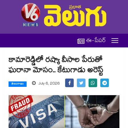
ఈ-పేపర్
కామారెడ్డిలో రష్యా వీసాల పేరుతో
ఘరానా మోసం.. కేటుగాడు అరెస్ట్
July 6, 2026
తెలంగాణం