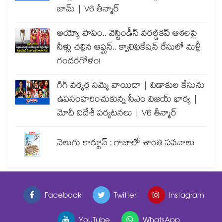
జామ్ | V6 తీన్మార్
అయ్యో పాపం.. వెస్టిండీస్ వరల్డ్‌కప్ ఆశలపై
నీళ్లు చల్లిన ఆఫ్ఘన్.. క్వాలిఫికేషన్ రేసులో మళ్లీ
గందరగోళం!
గిగ్ వర్కర్ల సమ్మె వాయిదా | విడాకుల కేసును
ఉపసంహరించుకున్న సీఎం విజయ్ భార్య |
మోదీ విదేశీ పర్యటనలు | V6 తీన్మార్
వెలుగు కార్టూన్ : గాజాలో శాంతి పవనాలు
Facebook
Twitter
Instagram
YouTube
WhatsApp