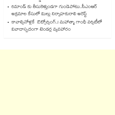
రిమాండ్ కు తీసుకెళ్తుండగా గుండెపోటు..సీఎంఆర్
అక్రమాల కేసులో మిల్లు నిర్వాహకురాలి అరెస్ట్
కావాల్సినోళ్లకే ఔట్సోర్సింగ్..! మహాత్మా గాంధీ వర్సిటీలో
వివాదాస్పదంగా టెండర్ల వ్యవహారం