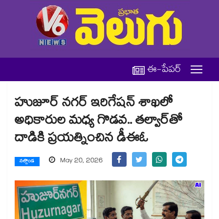
ఈ-పేపర్
హుజూర్ నగర్ ఇరిగేషన్ శాఖలో
అధికారుల మధ్య గొడవ.. తల్వార్⁭తో
దాడికి ప్రయత్నించిన డీఈఓ
May 20, 2026
నల్గొండ