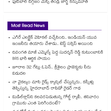
ఫుట్‎బాల్ దిగ్గజం మెస్సీ తండ్రి జార్జ్ కన్నుమూత
Most Read News
ఎగిరే ఎలక్ట్రిక్ వెహికల్ వచ్చేసింది.. ఇండియన్ యువ
ఇంజనీరు తయారు చేశాడు.. టెస్ట్ సక్సెస్ అయింది
దివంగత మాజీ ఎమ్మెల్యే పెద్ద సుదర్శన్ రెడ్డి కుటుంబానికి
BRS భారీ ఆర్థిక సాయం
జూరాల 32 గేట్లు ఓపెన్.. శ్రీశైలం ప్రాజెక్టుకు నీరు
విడుదల
నా వైకల్యం చూసి రైడ్స్ క్యాన్సిల్ చేస్తున్నరు.. కన్నీళ్లు
తెప్పిస్తున్న హైదరాబాద్ రాపిడో రైడర్ గాథ
మిడిల్‌క్లాస్‌ని కలవరపెడుతున్న గోల్డ్ ర్యాలీ.. శనివారం
గ్రాముకు ఎంత పెరిగిందంటే?