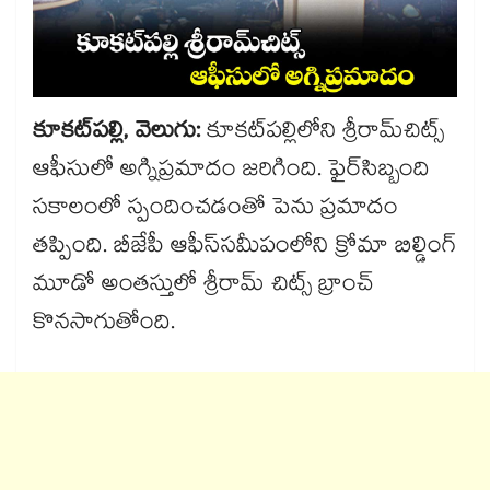
కూకట్​పల్లి, వెలుగు:
కూకట్​పల్లిలోని శ్రీరామ్​చిట్స్​
ఆఫీసులో అగ్నిప్రమాదం జరిగింది. ఫైర్​సిబ్బంది
సకాలంలో స్పందించడంతో పెను ప్రమాదం
తప్పింది. బీజేపీ ఆఫీస్​సమీపంలోని క్రోమా బిల్డింగ్
మూడో అంతస్తులో శ్రీరామ్ చిట్స్ బ్రాంచ్​
కొనసాగుతోంది.