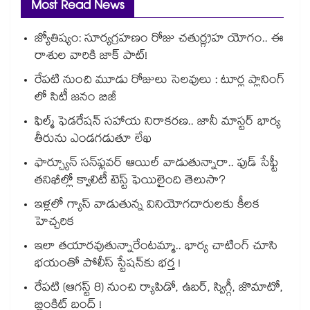
Most Read News
జ్యోతిష్యం: సూర్యగ్రహణం రోజు చతుర్గ్రహ యోగం.. ఈ
రాశుల వారికి జాక్ పాట్!
రేపటి నుంచి మూడు రోజులు సెలవులు : టూర్ల ప్లానింగ్
లో సిటీ జనం బిజీ
ఫిల్మ్ ఫెడరేషన్ సహాయ నిరాకరణ.. జానీ మాస్టర్ భార్య
తీరును ఎండగడుతూ లేఖ
ఫార్చ్యూన్ సన్‌ఫ్లవర్ ఆయిల్ వాడుతున్నారా.. ఫుడ్ సేఫ్టీ
తనిఖీల్లో క్వాలిటీ టెస్ట్ ఫెయిలైంది తెలుసా?
ఇళ్లలో గ్యాస్ వాడుతున్న వినియోగదారులకు కీలక
హెచ్చరిక
ఇలా తయారవుతున్నారేంటమ్మా.. భార్య చాటింగ్ చూసి
భయంతో పోలీస్ స్టేషన్⁫కు భర్త !
రేపటి (ఆగస్ట్ 8) నుంచి ర్యాపిడో, ఉబర్, స్విగ్గీ, జొమాటో,
బ్లింకిట్ బంద్ !