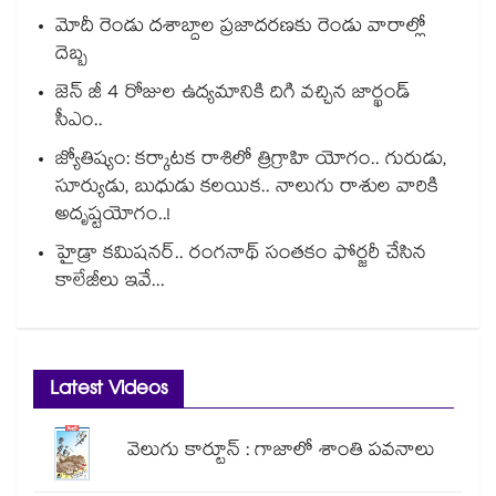
మోదీ రెండు దశాబ్దాల ప్రజాదరణకు రెండు వారాల్లో
దెబ్బ
జెన్ జీ 4 రోజుల ఉద్యమానికి దిగి వచ్చిన జార్ఖండ్
సీఎం..
జ్యోతిష్యం: కర్కాటక రాశిలో త్రిగ్రాహి యోగం.. గురుడు,
సూర్యుడు, బుధుడు కలయిక.. నాలుగు రాశుల వారికి
అదృష్టయోగం..!
హైడ్రా కమిషనర్.. రంగనాథ్ సంతకం ఫోర్జరీ చేసిన
కాలేజీలు ఇవే...
Latest Videos
వెలుగు కార్టూన్ : గాజాలో శాంతి పవనాలు