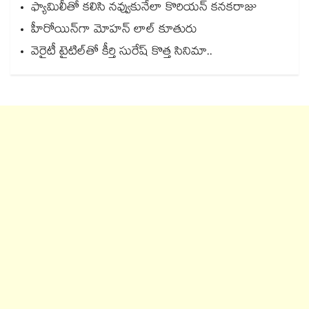
ఫ్యామిలీతో కలిసి నవ్వుకునేలా కొరియన్ కనకరాజు
హీరోయిన్⁭గా మోహన్ లాల్ కూతురు
వెరైటీ టైటిల్⁭తో కీర్తి సురేష్‌‌‌‌ కొత్త సినిమా..