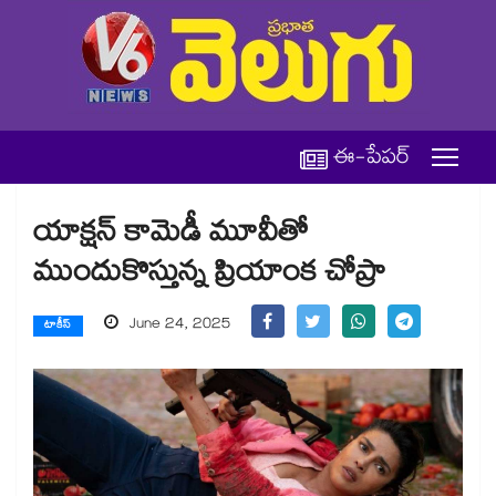
ఈ-పేపర్
యాక్షన్ కామెడీ మూవీతో
ముందుకొస్తున్న ప్రియాంక చోప్రా
June 24, 2025
టాకీస్