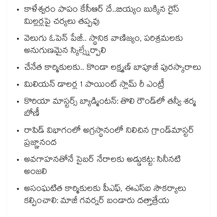
కాళేశ్వరం పాపం కేసీఆర్ దే..బియ్యం బుక్కిన రైస్
మిల్లర్లపై చర్యలు తప్పవు
వెలుగు ఓపెన్ పేజీ.. స్థానిక వాణిజ్యం, పరిశ్రమలకు
అనుగుణమైన స్కిల్స్నేర్పాలి
చేనేత కార్మికులకు.. కొండా లక్ష్మణ్ బాపూజీ పురస్కారాలు
మిలియన్‌‌‌‌‌‌‌‌‌‌‌‌‌‌‌‌ డాలర్ల 1 పాయింట్‌‌‌‌‌‌‌‌‌‌‌‌‌‌‌‌ స్లామ్‌‌‌‌‌‌‌‌‌‌‌‌‌‌‌‌ రీ ఎంట్రీ
కొరియా మాస్టర్స్ బ్యాడ్మింటన్: తొలి రౌండ్‌లో తన్వీ శర్మ
బోణీ
రాపిడ్ విభాగంలో అగ్రస్థానంలో నిలిచిన గ్రాండ్‌మాస్టర్
ప్రజ్ఞానంద
అవగాహనతోనే సైబర్ నేరాలకు అడ్డుకట్ట: సినీనటి
అంజలి
అసంఘటిత కార్మికులకు పీఎఫ్, ఈఎస్ఐ సౌకర్యాలు
కల్పించాలి: మాజీ గవర్నర్ బండారు దత్తాత్రేయ