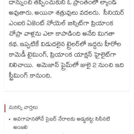
దాన్నుంచి తప్పించుకుని ఓ ప్రాంతంలో ల్యాండ్
అవుతారు. అయినా శత్రువులు వదలరు. సీనియర్‌‌‌‌‌‌‌‌‌‌‌‌‌‌‌‌‌‌‌‌‌‌‌‌‌‌‌‌‌‌‌‌
ఎంఐ6 ఏజెంట్ నోయెల్ బిస్సిట్‌‌‌‌‌‌‌‌‌‌‌‌‌‌‌‌గా ప్రియాంక
చోప్రా వాళ్లను ఎలా కాపాడింది అనేది మిగతా
కథ. ఇప్పటికే విడుదలైన ట్రైలర్‌‌‌‌‌‌‌‌‌‌‌‌‌‌‌‌‌‌‌‌‌‌‌‌‌‌‌‌‌‌‌‌లో ఇద్దరు హీరోల
కామెడీ టైమింగ్, ప్రియాంక యాక్షన్‌‌‌‌‌‌‌‌‌‌‌‌‌‌‌‌ హైలైట్‌‌‌‌‌‌‌‌‌‌‌‌‌‌‌‌గా
నిలిచాయి. అమెజాన్ ప్రైమ్‌‌‌‌‌‌‌‌‌‌‌‌‌‌‌‌లో జులై 2 నుంచి ఇది
స్ట్రీమింగ్ కానుంది.
మరిన్ని వార్తలు
అవగాహనతోనే సైబర్ నేరాలకు అడ్డుకట్ట: సినీనటి
అంజలి