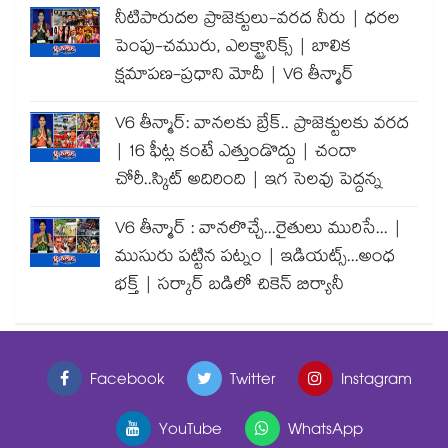
నీటిపారుదల ప్రాజెక్టులు-వరద నీరు | ధరల
పెంపు-చమురు, ఎలక్ట్రానిక్స్ | బాలిక
క్షమాపణ-ప్రధాని మోదీ | V6 తీన్మార్
V6 తీన్మార్: వానలకు బ్రేక్.. ప్రాజెక్టులకు వరద
| 16 ఫీట్ల కంటే ఎత్తుండొద్దు | చందా
చోరీ..స్కిట్ అదిరింది | ఇగ సెలవు పెద్దన్న
V6 తీన్మార్ : వానలొచ్చే...రైతులు మురిసే... |
ముసురు పట్టిన పట్నం | ఇడియట్స్...అంధ
భక్త్ | సర్కార్ బడిలో చికెన్ బిర్యానీ
Facebook
Twitter
Instagram
YouTube
WhatsApp