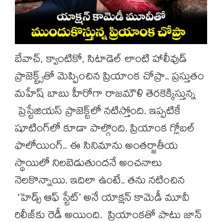
బేవాచ్, క్వాంటికో, సిటాడెల్ లాంటి హాలీవుడ్
ప్రాజెక్ట్స్‌‌‌‌‌‌‌‌‌‌‌‌‌‌‌‌తో మెప్పించిన ప్రియాంక చోప్రా.. ప్రస్తుతం
మహేష్ బాబు హీరోగా రాజమౌళి తెరకెక్కిస్తున్న
ప్రెస్టేజియస్‌‌‌‌‌‌‌‌‌‌‌‌‌‌‌‌ ప్రాజెక్ట్‌‌‌‌‌‌‌‌‌‌‌‌‌‌‌‌లో నటిస్తోంది. ఇప్పటికే
షూటింగ్‌‌‌‌‌‌‌‌‌‌‌‌‌‌‌‌లో కూడా పాల్గొంది. ప్రియాంక గ్లోబల్
ఫాలోయింగ్.. ఈ సినిమాను అంతర్జాతీయ
స్థాయిలో నిలబెడుతుందనే అంచనాలు
నెలకొన్నాయి. ఇదిలా ఉంటే.. తను నటించిన
‘హెడ్స్‌‌‌‌‌‌‌‌‌‌‌‌‌‌‌‌ ఆఫ్‌‌‌‌‌‌‌‌‌‌‌‌‌‌‌‌ స్టేట్‌‌‌‌‌‌‌‌‌‌‌‌‌‌‌‌’ అనే యాక్షన్ కామెడీ మూవీ
రిలీజ్‌‌‌‌‌‌‌‌‌‌‌‌‌‌‌‌కు రెడీ అయింది. ప్రియాంకతో పాటు జాన్