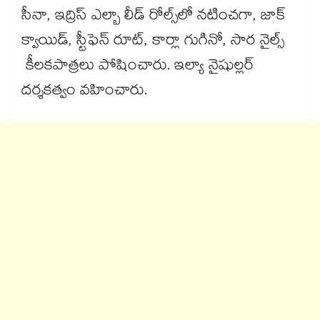
సీనా, ఇద్రిస్‌‌‌‌‌‌‌‌‌‌‌‌‌‌‌‌ ఎల్బా లీడ్ రోల్స్‌‌‌‌‌‌‌‌‌‌‌‌‌‌‌‌లో నటించగా, జాక్
క్వాయిడ్, స్టీఫెన్ రూట్, కార్లా గుగినో, సార నైల్స్‌‌‌‌‌‌‌‌‌‌‌‌‌‌‌‌
కీలకపాత్రలు పోషించారు. ఇల్యా నైషుల్లర్
దర్శకత్వం వహించారు.