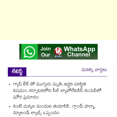
మరిన్ని వార్తలు
లేటెస్ట్
గ్యాస్ లీక్ తో ముగ్గురు మృతి..ఇద్దరి పరిస్థితి
విషమం..కర్నాటకలోని సీల్ ల్యాబోరేటరీస్ కంపెనీలో
ఘోర ప్రమాదం
కంటి చుక్కల మందుల తయారీకి.. గ్లాండ్ ఫార్మా,
న్యూలండ్ ల్యాబ్స్ ఒప్పందం