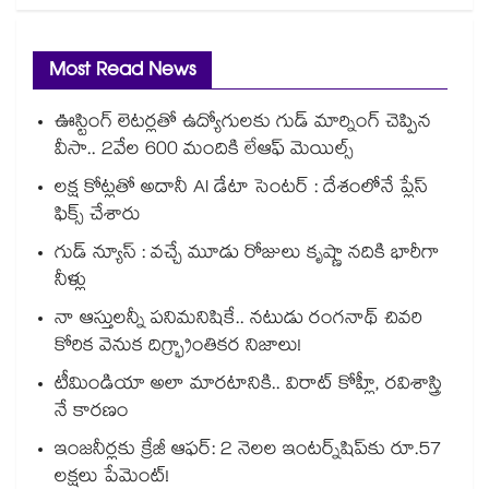
Most Read News
ఊస్టింగ్ లెటర్లతో ఉద్యోగులకు గుడ్ మార్నింగ్ చెప్పిన
వీసా.. 2వేల 600 మందికి లేఆఫ్ మెయిల్స్
లక్ష కోట్లతో అదానీ AI డేటా సెంటర్ : దేశంలోనే ప్లేస్
ఫిక్స్ చేశారు
గుడ్ న్యూస్ : వచ్చే మూడు రోజులు కృష్ణా నదికి భారీగా
నీళ్లు
నా ఆస్తులన్నీ పనిమనిషికే.. నటుడు రంగనాథ్ చివరి
కోరిక వెనుక దిగ్భ్రాంతికర నిజాలు!
టీమిండియా అలా మారటానికి.. విరాట్ కోహ్లీ, రవిశాస్త్రి
నే కారణం
ఇంజనీర్లకు క్రేజీ ఆఫర్: 2 నెలల ఇంటర్న్‌షిప్‌కు రూ.57
లక్షలు పేమెంట్!