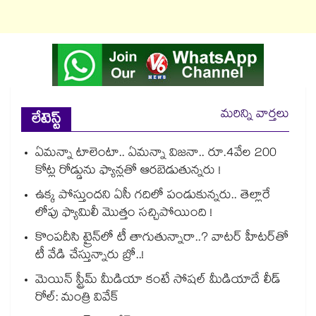
మరిన్ని వార్తలు
లేటెస్ట్
ఏమన్నా టాలెంటా.. ఏమన్నా విజనా.. రూ.4వేల 200
కోట్ల రోడ్డును ఫ్యాన్లతో ఆరబెడుతున్నరు !
ఉక్క పోస్తుందని ఏసీ గదిలో పండుకున్నరు.. తెల్లారే
లోపు ఫ్యామిలీ మొత్తం సచ్చిపోయింది !
కొంపదీసి ట్రైన్⁬లో టీ తాగుతున్నారా..? వాటర్ హీటర్⁭⁭తో
టీ వేడి చేస్తున్నారు బ్రో..!
మెయిన్ స్ట్రీమ్ మీడియా కంటే సోషల్ మీడియాదే లీడ్
రోల్: మంత్రి వివేక్