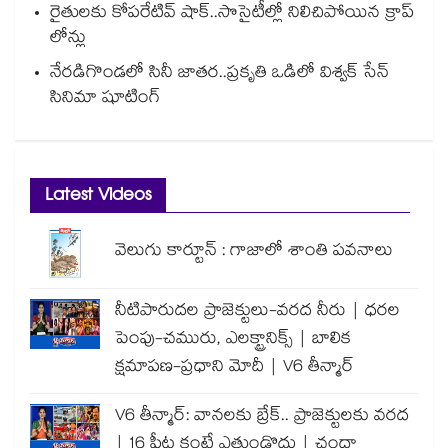
రైతులకు కోపరేటివ్ షాక్..సొసైటీల్లో నిలిచిపోయిన క్రాప్
లోన్లు
నేరడిగొండలో సినీ జాతర..ప్రకృతి ఒడిలో విశ్వక్ సేన్
సినిమా షూటింగ్
Latest Videos
వెలుగు కార్టూన్ : గాజాలో శాంతి పవనాలు
నీటిపారుదల ప్రాజెక్టులు-వరద నీరు | ధరల
పెంపు-చమురు, ఎలక్ట్రానిక్స్ | బాలిక
క్షమాపణ-ప్రధాని మోదీ | V6 తీన్మార్
V6 తీన్మార్: వానలకు బ్రేక్.. ప్రాజెక్టులకు వరద
| 16 ఫీట్ల కంటే ఎత్తుండొద్దు | చందా