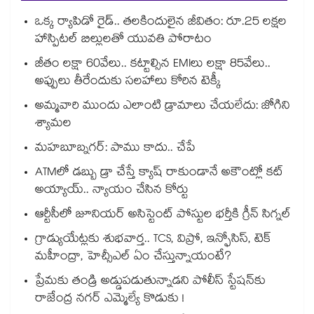
ఒక్క ర్యాపిడో రైడ్.. తలకిందులైన జీవితం: రూ.25 లక్షల
హాస్పిటల్ బిల్లులతో యువతి పోరాటం
జీతం లక్షా 60వేలు.. కట్టాల్సిన EMIలు లక్షా 85వేలు..
అప్పులు తీరేందుకు సలహాలు కోరిన టెక్కీ
అమ్మవారి ముందు ఎలాంటి డ్రామాలు చేయలేదు: జోగిని
శ్యామల
మహబూబ్నగర్: పాము కాదు.. చేపే
ATMలో డబ్బు డ్రా చేస్తే క్యాష్ రాకుండానే అకౌంట్లో కట్
అయ్యాయ్.. న్యాయం చేసిన కోర్టు
ఆర్టీసీలో జూనియర్ అసిస్టెంట్‌‌ పోస్టుల భర్తీకి గ్రీన్‌‌ సిగ్నల్
గ్రాడ్యుయేట్లకు శుభవార్త.. TCS, విప్రో, ఇన్ఫోసిస్, టెక్
మహీంద్రా, హెచ్సీఎల్ ఏం చేస్తున్నాయంటే?
ప్రేమకు తండ్రి అడ్డుపడుతున్నాడని పోలీస్ స్టేషన్⁪కు
రాజేంద్ర నగర్ ఎమ్మెల్యే కొడుకు !