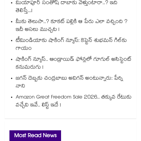
మియాపూర్ సంతోష్ దాబాకు వెళ్తుంటారా..? ఇది
తెలిస్తే...!
మీకు తెలుసా..? కూకట్ పల్లికి ఆ పేరు ఎలా వచ్చింది ?
ఇదీ అసలు ముచ్చట !
టీమిండియాకు షాకింగ్ న్యూస్: కెప్టెన్ శుభమన్ గిల్‎కు
గాయం
షాకింగ్ న్యూస్.. ఆండ్రాయిడ్ ఫోన్లలో గూగుల్ అసిస్టెంట్
కనుమరుగు !
జగన్ దెబ్బకు చంద్రబాబు అవిగన్ అంటున్నారు: పేర్ని
నాని
Amazon Great Freedom Sale 2026.. తక్కువ రేటుకు
వచ్చేవి ఇవే.. లిస్ట్ ఇదే !
Most Read News