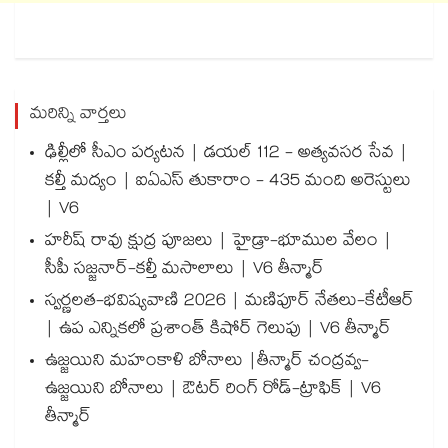
మరిన్ని వార్తలు
ఢిల్లీలో సీఎం పర్యటన | డయల్ 112 - అత్యవసర సేవ |
కల్తీ మద్యం | ఐఏఎస్ తుకారాం - 435 మంది అరెస్టులు
| V6
హరీష్ రావు క్షుద్ర పూజలు | హైడ్రా-భూముల వేలం |
సీపీ సజ్జనార్-కల్తీ మసాలాలు | V6 తీన్మార్
స్వర్ణలత-భవిష్యవాణి 2026 | మణిపూర్ నేతలు-కేటీఆర్
| ఉప ఎన్నికలో ప్రశాంత్ కిషోర్ గెలుపు | V6 తీన్మార్
ఉజ్జయిని మహంకాళి బోనాలు |తీన్మార్ చంద్రవ్వ-
ఉజ్జయిని బోనాలు | ఔటర్ రింగ్ రోడ్-ట్రాఫిక్ | V6
తీన్మార్