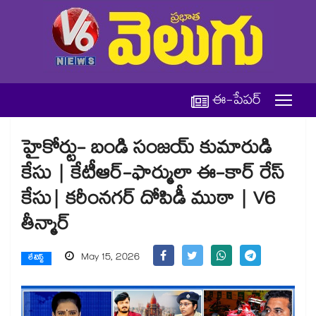
ఈ-పేపర్
హైకోర్టు- బండి సంజయ్ కుమారుడి
కేసు | కేటీఆర్-ఫార్ములా ఈ-కార్ రేస్
కేసు| కరీంనగర్ దోపిడీ ముఠా | V6
తీన్మార్
May 15, 2026
లేటెస్ట్