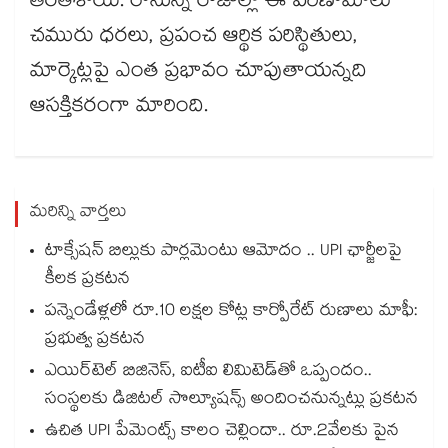
తెరతీశాయి. రానున్న రోజుల్లో ఈ పరిణామాలు
చమురు ధరలు, ప్రపంచ ఆర్థిక పరిస్థితులు,
మార్కెట్లపై ఎంత ప్రభావం చూపుతాయన్నది
ఆసక్తికరంగా మారింది.
మరిన్ని వార్తలు
టాక్సేషన్ బిల్లుకు పార్లమెంటు ఆమోదం .. UPI ఛార్జీలపై
కీలక ప్రకటన
పన్నెండేళ్లలో రూ.10 లక్షల కోట్ల కార్పోరేట్ రుణాలు మాఫీ:
ప్రభుత్వ ప్రకటన
ఎయిర్‌టెల్ బిజినెస్, ఐటీఐ లిమిటెడ్‌తో ఒప్పందం..
సంస్థలకు డిజిటల్ సొల్యూషన్స్ అందించనున్నట్లు ప్రకటన
ఉచిత UPI పేమెంట్స్ కాలం చెల్లిందా.. రూ.2వేలకు పైన