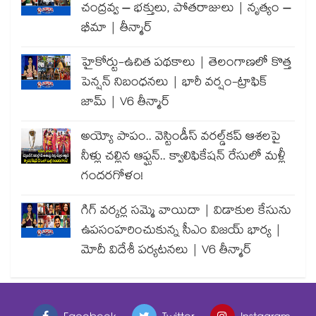
చంద్రవ్వ – భక్తులు, పోతరాజులు | నృత్యం –
భీమా | తీన్మార్
హైకోర్టు-ఉచిత పథకాలు | తెలంగాణలో కొత్త
పెన్షన్ నిబంధనలు | భారీ వర్షం-ట్రాఫిక్
జామ్ | V6 తీన్మార్
అయ్యో పాపం.. వెస్టిండీస్ వరల్డ్‌కప్ ఆశలపై
నీళ్లు చల్లిన ఆఫ్ఘన్.. క్వాలిఫికేషన్ రేసులో మళ్లీ
గందరగోళం!
గిగ్ వర్కర్ల సమ్మె వాయిదా | విడాకుల కేసును
ఉపసంహరించుకున్న సీఎం విజయ్ భార్య |
మోదీ విదేశీ పర్యటనలు | V6 తీన్మార్