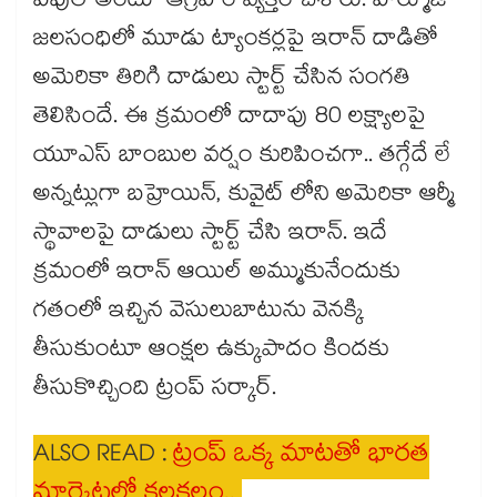
పీపుల్ అంటూ ఆగ్రహం వ్యక్తం చేశారు. హార్మూజ్
జలసంధిలో మూడు ట్యాంకర్లపై ఇరాన్ దాడితో
అమెరికా తిరిగి దాడులు స్టార్ట్ చేసిన సంగతి
తెలిసిందే. ఈ క్రమంలో దాదాపు 80 లక్ష్యాలపై
యూఎస్ బాంబుల వర్షం కురిపించగా.. తగ్గేదే లే
అన్నట్లుగా బహ్రెయిన్, కువైట్ లోని అమెరికా ఆర్మీ
స్థావాలపై దాడులు స్టార్ట్ చేసి ఇరాన్. ఇదే
క్రమంలో ఇరాన్ ఆయిల్ అమ్ముకునేందుకు
గతంలో ఇచ్చిన వెసులుబాటును వెనక్కి
తీసుకుంటూ ఆంక్షల ఉక్కుపాదం కిందకు
తీసుకొచ్చింది ట్రంప్ సర్కార్.
ALSO READ :
ట్రంప్ ఒక్క మాటతో భారత
మార్కెట్లలో కలకలం..