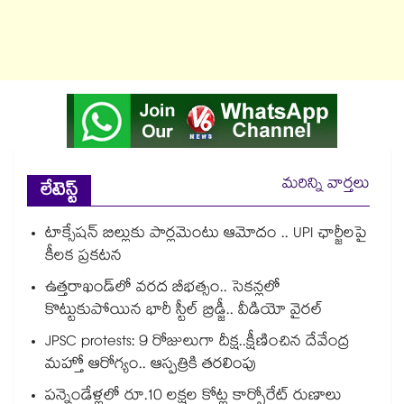
మరిన్ని వార్తలు
లేటెస్ట్
టాక్సేషన్ బిల్లుకు పార్లమెంటు ఆమోదం .. UPI ఛార్జీలపై
కీలక ప్రకటన
ఉత్తరాఖండ్⁭లో వరద బీభత్సం.. సెకన్లలో
కొట్టుకుపోయిన భారీ స్టీల్ బ్రిడ్జీ.. వీడియో వైరల్
JPSC protests: 9 రోజులుగా దీక్ష..క్షీణించిన దేవేంద్ర
మహ్తో ఆరోగ్యం.. ఆస్పత్రికి తరలింపు
పన్నెండేళ్లలో రూ.10 లక్షల కోట్ల కార్పోరేట్ రుణాలు