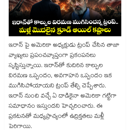
ఇరాన్ పై అమెరికా అధ్యక్షుడు ట్రంప్ చేసిన తాజా
వ్యాఖ్యలు ప్రపంచవ్యాప్తంగా ప్రకంపనలు
సృష్టిస్తున్నాయి. ఇరాన్‌తో కుదిరిన కాల్పుల
విరమణ ఒప్పందం, అవగాహన ఒప్పందం ఇక
ముగిసిపోయాయని ట్రంప్ తేల్చి చెప్పేశారు.
ఇరాన్ నుంచి వచ్చే ఏ దాడికైనా అమెరికా గట్టిగా
సమాధానం ఇస్తుందని హెచ్చరించారు. ఈ
ప్రకటనతో మధ్యప్రాచ్యంలో ఉద్రిక్తతలు మళ్లీ
పెరిగాయి.