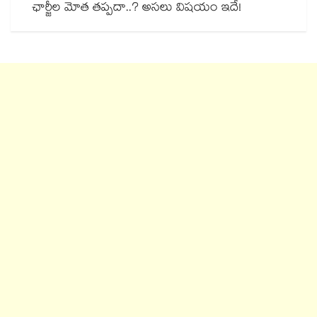
ఛార్జీల మోత తప్పదా..? అసలు విషయం ఇదే!