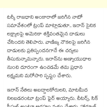
టర్కీ రాజధాని అంకారాలో జరిగిన నాటో
సమావేశంలో ట్రంప్ మాట్లాడుతూ.. ఇరాన్ సైనిక
లక్ష్యాలపై అమెరికా శక్తివంతమైన దాడులు
చేసిందని తెలిపారు. వాణిజ్య నౌకలపై జరిగిన
దాడులకు ప్రతిస్పందనగానే ఈ చర్యలు
తీసుకున్నామన్నారు. ఇరాన్‌ను అణ్వాయుధాల
నుంచి దూరంగా ఉంచడమే తమ ప్రధాన
లక్ష్యమని మరోసారి స్పష్టం చేశారు.
ఇరాన్ నేతలు అబద్దాలకోరులని, మాటమీద
నిలబడరంటూ ట్రంప్ ఫైర్ అయ్యారు. చీటర్స్, సిక్