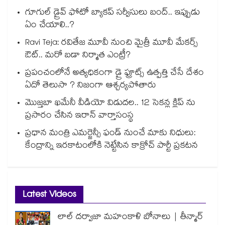
గూగుల్ డ్రైవ్ ఫోటో బ్యాకప్ సర్వీసులు బంద్.. ఇప్పుడు
ఏం చేయాలి..?
Ravi Teja: రవితేజ మూవీ నుంచి మైత్రీ మూవీ మేకర్స్
ఔట్.. మరో బడా నిర్మాత ఎంట్రీ?
ప్రపంచంలోనే అత్యధికంగా డ్రై ఫ్రూట్స్ ఉత్పత్తి చేసే దేశం
ఏదో తెలుసా ? నిజంగా ఆశ్చర్యపోతారు
మొజ్తబా ఖమేనీ వీడియో విడుదల.. 12 సెకన్ల క్లిప్ ను
ప్రసారం చేసిన ఇరాన్ వార్తాసంస్థ
ప్రధాన మంత్రి ఎమర్జెన్సీ ఫండ్ నుంచే మాకు నిధులు:
కేంద్రాన్ని ఇరకాటంలోకి నెట్టేసిన కాక్రోచ్ పార్టీ ప్రకటన
Latest Videos
లాల్ దర్వాజా మహంకాళి బోనాలు | తీన్మార్