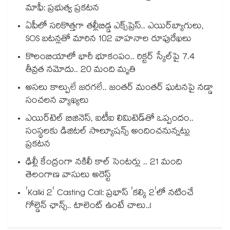
మాఫీ: ప్రభుత్వ ప్రకటన
ఏపీలో సరికొత్తగా తల్లీబిడ్డ ఎక్స్‌ప్రెస్.. ఎయిర్‌బ్యాగులు,
SOS బటన్లతో మారిన 102 వాహనాల రూపురేఖలు
కొలంబియాలో భారీ భూకంపం.. రిక్టర్ స్కేల్‎పై 7.4
తీవ్రత నమోదు.. 20 మంది మృతి
అసలు కాల్పులే జరగలే.. జంతర్ మంతర్ ఘటనపై నడ్డా
సంచలన వ్యాఖ్యలు
ఎయిర్‌టెల్ బిజినెస్, ఐటీఐ లిమిటెడ్‌తో ఒప్పందం..
సంస్థలకు డిజిటల్ సొల్యూషన్స్ అందించనున్నట్లు
ప్రకటన
ఢిల్లీ కేంద్రంగా నకిలీ కాల్‌ సెంటర్లు .. 21 మంది
తెలంగాణ వాసులు అరెస్ట్
'Kalki 2' Casting Call: ప్రభాస్ 'కల్కి 2'లో నటించే
గోల్డెన్ ఛాన్స్.. టాలెంట్ ఉంటే చాలు..!