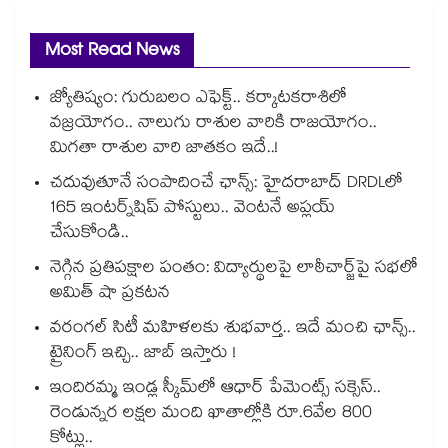
Most Read News
జ్యోతిష్యం: గురుబలం ఎఫెక్ట్.. కర్కాటకరాశిలో
వజ్రయోగం.. నాలుగు రాశుల వారికి రాజయోగం..
మిగతా రాశుల వారి జాతకం ఇదే..!
చదువుతూనే సంపాదించే ఛాన్స్: హైదరాబాద్ DRDLలో
165 ఇంటర్న్‌షిప్ పోస్టులు.. వెంటనే అప్లయ్
చేసుకోండి..
నెగ్గిన ప్రతిపక్షాల పంతం: విద్యార్థులపై లాఠీచార్జ్‎పై సభలో
అమిత్ షా ప్రకటన
వరంగల్ సిటీ మహిళలకు శుభవార్త.. ఇదే మంచి ఛాన్స్..
ట్రైనింగ్ ఇచ్చి.. జాబ్ ఇస్తారు !
ఇందిరమ్మ ఇండ్ల స్కీమ్‌‌‌‌‌‌‌‌లో ఆధార్ పేమెంట్స్ సక్సెస్..
రెండున్నర లక్షల మంది ఖాతాల్లోకి రూ.6వేల 800
కోట్లు..