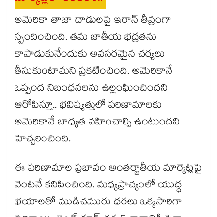
అమెరికా తాజా దాడులపై ఇరాన్ తీవ్రంగా
స్పందించింది. తమ జాతీయ భద్రతను
కాపాడుకునేందుకు అవసరమైన చర్యలు
తీసుకుంటామని ప్రకటించింది. అమెరికానే
ఒప్పంద నిబంధనలను ఉల్లంఘించిందని
ఆరోపిస్తూ.. భవిష్యత్తులో పరిణామాలకు
అమెరికానే బాధ్యత వహించాల్సి ఉంటుందని
హెచ్చరించింది.
ఈ పరిణామాల ప్రభావం అంతర్జాతీయ మార్కెట్లపై
వెంటనే కనిపించింది. మధ్యప్రాచ్యంలో యుద్ధ
భయాలతో ముడిచమురు ధరలు ఒక్కసారిగా