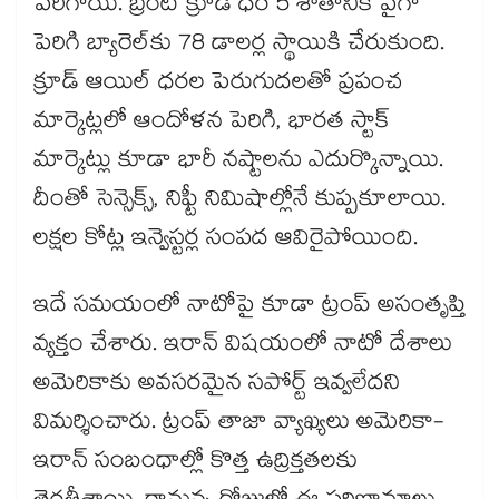
పెరిగాయి. బ్రెంట్ క్రూడ్ ధర 5 శాతానికి పైగా
పెరిగి బ్యారెల్‌కు 78 డాలర్ల స్థాయికి చేరుకుంది.
క్రూడ్ ఆయిల్ ధరల పెరుగుదలతో ప్రపంచ
మార్కెట్లలో ఆందోళన పెరిగి, భారత స్టాక్
మార్కెట్లు కూడా భారీ నష్టాలను ఎదుర్కొన్నాయి.
దీంతో సెన్సెక్స్, నిఫ్టీ నిమిషాల్లోనే కుప్పకూలాయి.
లక్షల కోట్ల ఇన్వెస్టర్ల సంపద ఆవిరైపోయింది.
ఇదే సమయంలో నాటోపై కూడా ట్రంప్ అసంతృప్తి
వ్యక్తం చేశారు. ఇరాన్ విషయంలో నాటో దేశాలు
అమెరికాకు అవసరమైన సపోర్ట్ ఇవ్వలేదని
విమర్శించారు. ట్రంప్ తాజా వ్యాఖ్యలు అమెరికా-
ఇరాన్ సంబంధాల్లో కొత్త ఉద్రిక్తతలకు