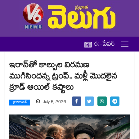
ఈ-పేపర్
ఇరాన్‌తో కాల్పుల విరమణ
ముగిసిందన్న ట్రంప్.. మళ్లీ మెుదలైన
క్రూడ్ ఆయిల్ కష్టాలు
July 8, 2026
హైదరాబాద్