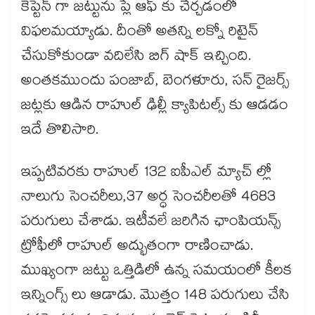
కెప్టెన్ గా జట్టును ప్లే ఆఫ్ కు చేర్చడంలో
విఫలమయ్యాడు. దీంతో అతన్ని లక్నో రిటైన్
చేసుకోకుండా వదిలేసి బిగ్ షాక్ ఇచ్చింది.
అంతకముందు పంజాబ్, బెంగళూరు, సన్ రైజర్స్
జట్లకు ఆడిన రాహుల్ ఢిల్లీ క్యాపిటల్స్ కు ఆడడం
ఇదే తొలిసారి.
ఇప్పటివరకు రాహుల్ 132 ఐపీఎల్ మ్యాచ్ ల్లో
నాలుగు సెంచరీలు,37 అర్ధ సెంచరీలతో 4683
పరుగులు చేశాడు. ఇటీవలే జరిగిన ఛాంపియన్స్
ట్రోఫీలో రాహుల్ అద్భుతంగా రాణించాడు.
ముఖ్యంగా జట్టు ఒత్తిడిలో ఉన్న సమయంలో కీలక
ఇన్నింగ్స్ లు ఆడాడు. మొత్తం 148 పరుగులు చేసి