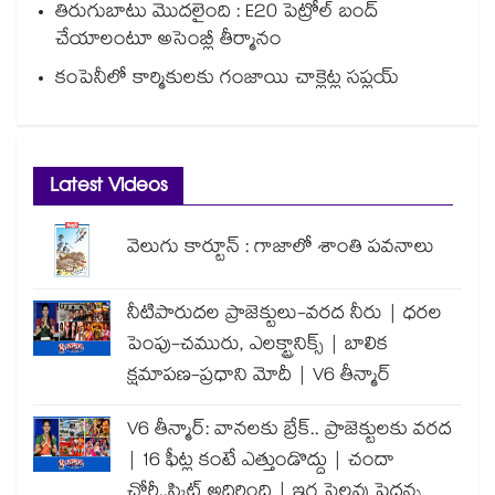
తిరుగుబాటు మొదలైంది : E20 పెట్రోల్ బంద్
చేయాలంటూ అసెంబ్లీ తీర్మానం
కంపెనీలో కార్మికులకు గంజాయి చాక్లెట్ల సప్లయ్
Latest Videos
వెలుగు కార్టూన్ : గాజాలో శాంతి పవనాలు
నీటిపారుదల ప్రాజెక్టులు-వరద నీరు | ధరల
పెంపు-చమురు, ఎలక్ట్రానిక్స్ | బాలిక
క్షమాపణ-ప్రధాని మోదీ | V6 తీన్మార్
V6 తీన్మార్: వానలకు బ్రేక్.. ప్రాజెక్టులకు వరద
| 16 ఫీట్ల కంటే ఎత్తుండొద్దు | చందా
చోరీ..స్కిట్ అదిరింది | ఇగ సెలవు పెద్దన్న