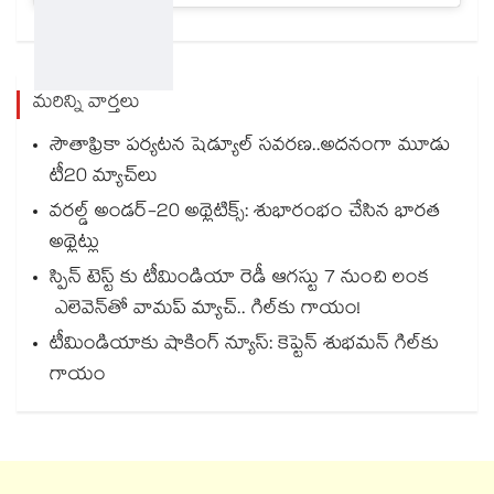
మరిన్ని వార్తలు
సౌతాఫ్రికా పర్యటన షెడ్యూల్ సవరణ..అదనంగా మూడు
టీ20 మ్యాచ్‌లు
వరల్డ్‌ అండర్‌-20 అథ్లెటిక్స్: శుభారంభం చేసిన భారత
అథ్లెట్లు
స్పిన్‌‌‌‌ టెస్ట్‌‌ కు టీమిండియా రెడీ ఆగస్టు 7 నుంచి లంక
ఎలెవెన్‌‌తో వామప్‌‌ మ్యాచ్‌‌.. గిల్‌‌కు గాయం!
టీమిండియాకు షాకింగ్ న్యూస్: కెప్టెన్ శుభమన్ గిల్‎కు
గాయం