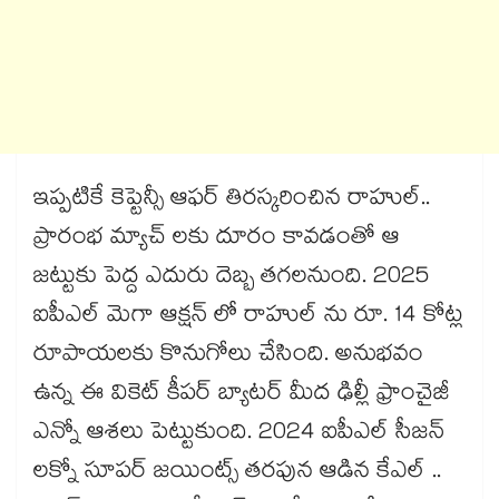
ఇప్పటికే కెప్టెన్సీ ఆఫర్ తిరస్కరించిన రాహుల్..
ప్రారంభ మ్యాచ్ లకు దూరం కావడంతో ఆ
జట్టుకు పెద్ద ఎదురు దెబ్బ తగలనుంది. 2025
ఐపీఎల్ మెగా ఆక్షన్ లో రాహుల్ ను రూ. 14 కోట్ల
రూపాయలకు కొనుగోలు చేసింది. అనుభవం
ఉన్న ఈ వికెట్ కీపర్ బ్యాటర్ మీద ఢిల్లీ ఫ్రాంచైజీ
ఎన్నో ఆశలు పెట్టుకుంది. 2024 ఐపీఎల్ సీజన్
లక్నో సూపర్ జయింట్స్ తరపున ఆడిన కేఎల్ ..