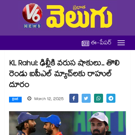
ఈ-పేపర్
KL Rahul: ఢిల్లీకి వరుస షాకులు.. తొలి
రెండు ఐపీఎల్ మ్యాచ్‌లకు రాహుల్
దూరం
March 12, 2025
క్రికెట్