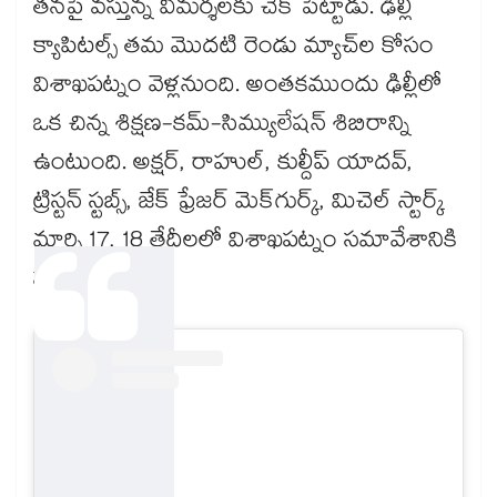
తనపై వస్తున్న విమర్శలకు చెక్ పెట్టాడు. ఢిల్లీ
క్యాపిటల్స్ తమ మొదటి రెండు మ్యాచ్‌ల కోసం
విశాఖపట్నం వెళ్లనుంది. అంతకముందు ఢిల్లీలో
ఒక చిన్న శిక్షణ-కమ్-సిమ్యులేషన్ శిబిరాన్ని
ఉంటుంది. అక్షర్, రాహుల్, కుల్దీప్ యాదవ్,
ట్రిస్టన్ స్టబ్స్, జేక్ ఫ్రేజర్ మెక్‌గుర్క్, మిచెల్ స్టార్క్
మార్చి 17, 18 తేదీలలో విశాఖపట్నం సమావేశానికి
హాజరవుతారు.