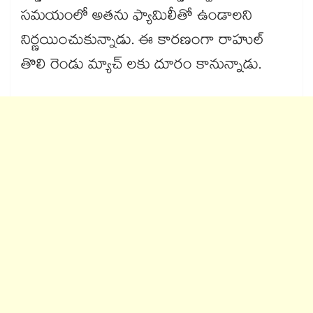
సమయంలో అతను ఫ్యామిలీతో ఉండాలని
నిర్ణయించుకున్నాడు. ఈ కారణంగా రాహుల్
తొలి రెండు మ్యాచ్ లకు దూరం కానున్నాడు.