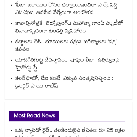
‘ఫీజు’ బకాయిల కోసం ధర్నాలు..ఇందిరా పార్క్ వద్ద
ఎస్ఎఫ్ఐ, జనసేన వేర్వేరుగా ఆందోళన
కావాల్సినోళ్లకే ఔట్సోర్సింగ్..! మహాత్మా గాంధీ వర్సిటీలో
వివాదాస్పదంగా టెండర్ల వ్యవహారం
కబ్జాలకు చెక్.. భూములకు రక్షణ!..జగిత్యాలకు ‘నక్ష’
కవచం
యాదగిరిగుట్ట దేవస్థానం.. షాపుల లీజు ఉత్తర్వులపై
హైకోర్టు స్టే
కలర్‌‌‌‌‌‌‌‌‌‌‌‌‌‌‌‌ఫొటో, బేబి కంటే ఎక్కువ సంతృప్తినిచ్చింది :
డైరెక్టర్ సాయి రాజేష్
Most Read News
ఒక్క ర్యాపిడో రైడ్.. తలకిందులైన జీవితం: రూ.25 లక్షల