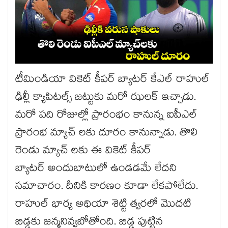
టీమిండియా వికెట్ కీపర్ బ్యాటర్ కేఎల్ రాహుల్
ఢిల్లీ క్యాపిటల్స్ జట్టుకు మరో ఝలక్ ఇచ్చాడు.
మరో పది రోజుల్లో ప్రారంభం కానున్న ఐపీఎల్
ప్రారంభ మ్యాచ్ లకు దూరం కానున్నాడు. తొలి
రెండు మ్యాచ్ లకు ఈ వికెట్ కీపర్
బ్యాటర్ అందుబాటులో ఉండడమే లేదని
సమాచారం. దీనికి కారణం కూడా లేకపోలేదు.
రాహుల్ భార్య అథియా శెట్టి త్వరలో మొదటి
బిడ్డకు జన్మనివ్వబోతోంది. బిడ్డ పుట్టిన