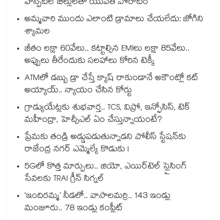
హాస్పిటల్ బిల్లులతో యువతి పోరాటం
అమ్మవారి ముందు ఎలాంటి డ్రామాలు చేయలేదు: జోగిని
శ్యామల
జీతం లక్షా 60వేలు.. కట్టాల్సిన EMIలు లక్షా 85వేలు..
అప్పులు తీరేందుకు సలహాలు కోరిన టెక్కీ
ATMలో డబ్బు డ్రా చేస్తే క్యాష్ రాకుండానే అకౌంట్లో కట్
అయ్యాయ్.. న్యాయం చేసిన కోర్టు
గ్రాడ్యుయేట్లకు శుభవార్త.. TCS, విప్రో, ఇన్ఫోసిస్, టెక్
మహీంద్రా, హెచ్సీఎల్ ఏం చేస్తున్నాయంటే?
ప్రేమకు తండ్రి అడ్డుపడుతున్నాడని పోలీస్ స్టేషన్⁪కు
రాజేంద్ర నగర్ ఎమ్మెల్యే కొడుకు !
5Gలో కొత్త మార్పులు.. జియో, ఎయిర్‌టెల్ స్లైసింగ్
సేవలకు TRAI గ్రీన్ సిగ్నల్
‘ఇందిరమ్మ’ నీడలో.. వాసాలమర్రి.. 143 ఇండ్లు
మంజూరు.. 78 ఇండ్లు కంప్లీట్