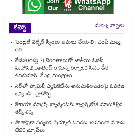
మరిన్ని వార్తలు
లేటెస్ట్
సెంట్రల్ వెల్ఫేర్ స్కీంలు అమలు చేయాలి : ఎంపీ మల్లు
రవి
నేడు(ఆగస్టు 7) బెంగళూరులో జాతీయ ఓబీసీ
మహాసభ...అటెండ్ కానున్న కర్నాటక సీఎం డీకే
శివకుమార్, కేంద్ర మంత్రులు
సర్‌‌‌‌లో ఫ్యామిలీ సర్టిఫికెట్‌‌ను అనుమతించడంపై వివరణ
ఇవ్వండి : హైకోర్టు
కొరియా మాస్టర్స్ బ్యాడ్మింటన్: క్వార్టర్స్‌లోకి దూసుకెళ్లిన
తన్వీ శర్మ
సౌతాఫ్రికా పర్యటన షెడ్యూల్ సవరణ..అదనంగా మూడు
టీ20 మ్యాచ్‌లు