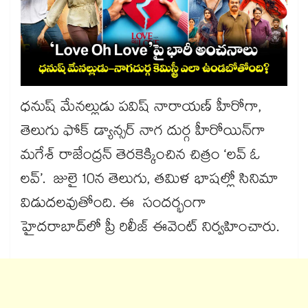
ధనుష్‌‌ మేనల్లుడు పవిష్ నారాయణ్‌‌ హీరోగా,
తెలుగు ఫోక్‌‌ డ్యాన్సర్‌‌‌‌ నాగ దుర్గ హీరోయిన్‌‌గా
మగేశ్ రాజేంద్రన్ తెరకెక్కించిన చిత్రం ‘లవ్‌‌ ఓ
లవ్‌‌’. జులై 10న తెలుగు, తమిళ భాషల్లో సినిమా
విడుదలవుతోంది. ఈ సందర్భంగా
హైదరాబాద్‌‌లో ప్రీ రిలీజ్‌‌ ఈవెంట్‌‌ నిర్వహించారు.