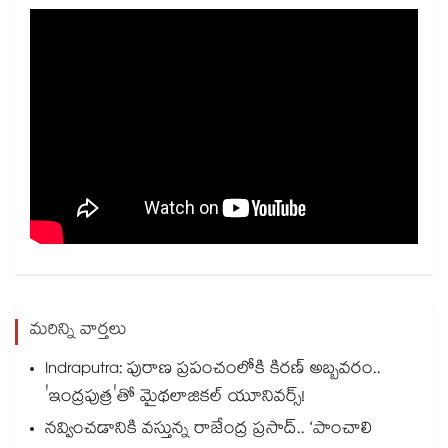
మరిన్ని వార్తలు
Indraputra: పురాణ ప్రపంచంలోకి కిరణ్ అబ్బవరం..
'ఇంద్రపుత్ర'తో మైథలాజికల్ యూనివర్స్!
నవ్వించడానికి వస్తున్న రాజేంద్ర ప్రసాద్.. ‘పాంచాలి