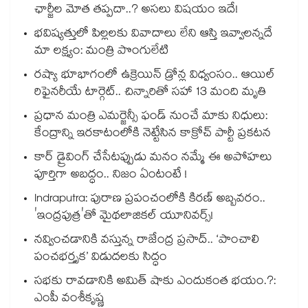
ఛార్జీల మోత తప్పదా..? అసలు విషయం ఇదే!
భవిష్యత్తులో పిల్లలకు వివాదాలు లేని ఆస్తి ఇవ్వాలన్నదే
మా లక్ష్యం: మంత్రి పొంగులేటి
రష్యా భూభాగంలో ఉక్రెయిన్ డ్రోన్ల విధ్వంసం.. ఆయిల్
రిఫైనరీయే టార్గెట్.. చిన్నారితో సహా 13 మంది మృతి
ప్రధాన మంత్రి ఎమర్జెన్సీ ఫండ్ నుంచే మాకు నిధులు:
కేంద్రాన్ని ఇరకాటంలోకి నెట్టేసిన కాక్రోచ్ పార్టీ ప్రకటన
కార్ డ్రైవింగ్ చేసేటప్పుడు మనం నమ్మే ఈ అపోహలు
పూర్తిగా అబద్ధం.. నిజం ఏంటంటే !
Indraputra: పురాణ ప్రపంచంలోకి కిరణ్ అబ్బవరం..
'ఇంద్రపుత్ర'తో మైథలాజికల్ యూనివర్స్!
నవ్వించడానికి వస్తున్న రాజేంద్ర ప్రసాద్.. ‘పాంచాలి
పంచభర్తృక’ విడుదలకు సిద్ధం
సభకు రావడానికి అమిత్ షాకు ఎందుకంత భయం.?:
ఎంపీ వంశీకృష్ణ