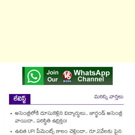
మరిన్ని వార్తలు
లేటెస్ట్
అసెంబ్లీలోకి దూసుకెళ్లిన విద్యార్థులు.. జార్ఖండ్ అసెంబ్లీ
వాయిదా.. పరిస్థితి ఉద్రిక్తం!
ఉచిత UPI పేమెంట్స్ కాలం చెల్లిందా.. రూ.2వేలకు పైన