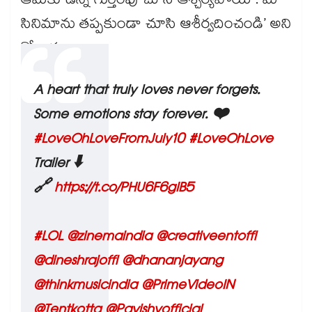
ఆమెకు ఉన్న గుర్తింపు చూసి ఆశ్చర్యపోయా. మా
సినిమాను తప్పకుండా చూసి ఆశీర్వదించండి’ అని
కోరాడు.
A heart that truly loves never forgets.
Some emotions stay forever. ❤️
#LoveOhLoveFromJuly10
#LoveOhLove
Trailer ⬇️
🔗
https://t.co/PHU6F6gIB5
#LOL
@zinemaindia
@creativeentoffl
@dineshrajoffl
@dhananjayang
@thinkmusicindia
@PrimeVideoIN
@Tentkotta
@Pavishvofficial