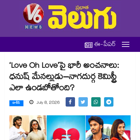
ఈ-పేపర్
‘Love Oh Love’పై భారీ అంచనాలు:
ధనుష్ మేనల్లుడు–నాగదుర్గ కెమిస్ట్రీ
ఎలా ఉండబోతోంది?
July 8, 2026
టాకీస్