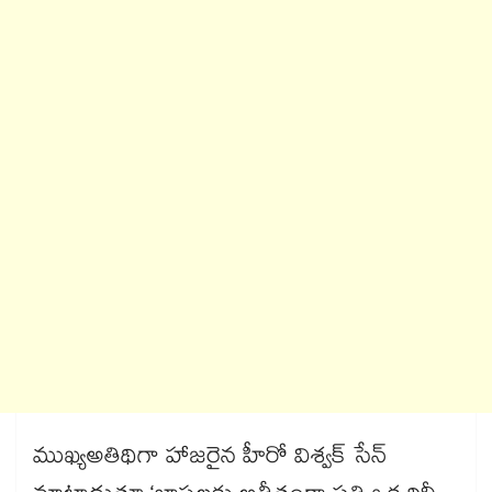
ముఖ్య​అతిథిగా హాజరైన హీరో విశ్వక్‌‌ సేన్