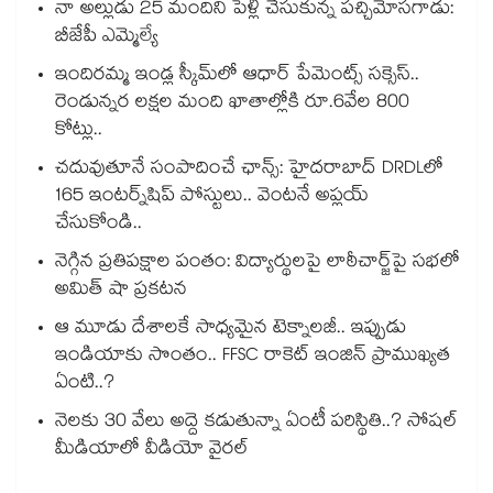
నా అల్లుడు 25 మందిని పెళ్లి చేసుకున్న పచ్చిమోసగాడు:
బీజేపీ ఎమ్మెల్యే
ఇందిరమ్మ ఇండ్ల స్కీమ్‌‌‌‌‌‌‌‌లో ఆధార్ పేమెంట్స్ సక్సెస్..
రెండున్నర లక్షల మంది ఖాతాల్లోకి రూ.6వేల 800
కోట్లు..
చదువుతూనే సంపాదించే ఛాన్స్: హైదరాబాద్ DRDLలో
165 ఇంటర్న్‌షిప్ పోస్టులు.. వెంటనే అప్లయ్
చేసుకోండి..
నెగ్గిన ప్రతిపక్షాల పంతం: విద్యార్థులపై లాఠీచార్జ్‎పై సభలో
అమిత్ షా ప్రకటన
ఆ మూడు దేశాలకే సాధ్యమైన టెక్నాలజీ.. ఇప్పుడు
ఇండియాకు సొంతం.. FFSC రాకెట్ ఇంజిన్ ప్రాముఖ్యత
ఏంటి..?
నెలకు 30 వేలు అద్దె కడుతున్నా ఏంటీ పరిస్థితి..? సోషల్
మీడియాలో వీడియో వైరల్