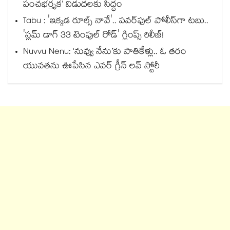
పంచభర్తృక’ విడుదలకు సిద్ధం
Tabu : 'ఇక్కడ రూల్స్ నావే'.. పవర్‌ఫుల్ పోలీస్‌గా టబు..
'స్లమ్ డాగ్ 33 టెంపుల్ రోడ్' గ్లింప్స్ రిలీజ్!
Nuvvu Nenu: ‘నువ్వు నేను’కు పాతికేళ్లు.. ఓ తరం
యువతను ఊపేసిన ఎవర్ గ్రీన్ లవ్ స్టోరీ