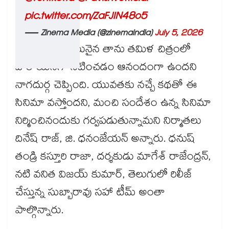
pic.twitter.com/ZaFJlN48o5
— Zinema Media (@zinemaindia)
July 5, 2026
తెలుగు అమ్మాయినైన తాను తమిళ చిత్రంలో
హీరోయిన్‌‌గా నటించడం ఆనందంగా ఉందని
నాగదుర్గ చెప్పింది. యువతకు నచ్చే కథతో ఈ
సినిమా వస్తోందని, మంచి సందేశం ఉన్న సినిమా
నిర్మించినందుకు గర్వపడుతున్నామని నిర్మాతలు
దినేష్ రాజ్, జి. ధనంజేయన్ అన్నారు. ధనుష్‌‌
తండ్రి కస్తూరి రాజా, దర్శకుడు మాగేశ్ రాజేంద్రన్,
నటి వనిత విజయ్ కుమార్, తెలుగులో రిలీజ్
చేస్తున్న సుబ్బారావు సహా టీమ్ అంతా
పాల్గొన్నారు.