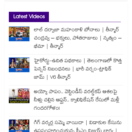
Latest Videos
లాల్ దర్వాజా మహంకాళి బోనాలు | తీన్మార్
చంద్రవ్వ – భక్తులు, పోతరాజులు | నృత్యం –
భీమా | తీన్మార్
హైకోర్టు-ఉచిత పథకాలు | తెలంగాణలో కొత్త
పెన్షన్ నిబంధనలు | భారీ వర్షం-ట్రాఫిక్
జామ్ | V6 తీన్మార్
అయ్యో పాపం.. వెస్టిండీస్ వరల్డ్‌కప్ ఆశలపై
నీళ్లు చల్లిన ఆఫ్ఘన్.. క్వాలిఫికేషన్ రేసులో మళ్లీ
గందరగోళం!
గిగ్ వర్కర్ల సమ్మె వాయిదా | విడాకుల కేసును
ఉపసంహరించుకున్న సీఎం విజయ్ భార్య |