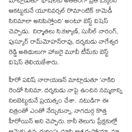
మాట్లాడుతూ ‘భాషలకు అతీతంగా ప్రతి ఒక్కరినీ
ఆకట్టుకునే యూనివర్సల్ రొమాంటిక్ కామెడీ
సినిమాలా అనిపిస్తోంది’ అంటూ బెస్ట్‌‌ విషెస్‌‌
చెప్పాడు. నిర్మాతలు సి.కళ్యాణ్‌‌, సునీల్ నారంగ్,
పుస్కూర్‌‌‌‌ రామ్‌‌మోహన్‌‌రావు, దర్శకుడు నాగేశ్వర
రెడ్డి అతిథులుగా హాజరై మూవీ టీమ్‌‌కు బెస్ట్
విషెస్‌‌ తెలియజేశారు.
హీరో పవిష్ నారాయణన్ మాట్లాడుతూ ‘నాకిది
రెండో సినిమా. దర్శకుడు నాపై ఉంచిన నమ్మకాన్ని
నిలబెట్టుకునే ప్రయత్నం చేశా. నటుడిగా ఈ
చిత్రంతో ఎంతో నేర్చుకున్నా. నాగదుర్గ కొత్త
హీరోయిన్‌‌ అని చెప్పారు. కానీ తెలుగు ప్రేక్షకుల్లో