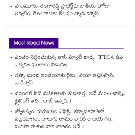
పాలమూరు-రంగారెడ్డి ప్రాజెక్ట్‎కు జాతీయ హోదా
ఇవ్వలేం: తెలంగాణకు కేంద్రం బ్యాడ్ న్యూస్
Most Read News
పంతం నెగ్గించుకున్న జానీ మాస్టర్ భార్య.. TFTDDA ఉప
ఎన్నికల ఫలితాలు విడుదల
రష్యా నుంచి ఇండియాకు రైలు.. వయా ఆఫ్ఘనిస్తాన్,
పాకిస్తాన్!
వరంగల్ సిటీ మహిళలకు శుభవార్త.. ఇదే మంచి ఛాన్స్..
ట్రైనింగ్ ఇచ్చి.. జాబ్ ఇస్తారు !
జ్యోతిష్యం: గురుబలం ఎఫెక్ట్.. కర్కాటకరాశిలో
వజ్రయోగం.. నాలుగు రాశుల వారికి రాజయోగం..
మిగతా రాశుల వారి జాతకం ఇదే..!