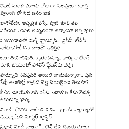
రేపటి నుంచి మూడు రోజులు సెలవులు : టూర్ల
ప్లానింగ్ లో సిటీ జనం బిజీ
బాగోలేదని ఆస్పత్రికి వస్తే.. స్లాబ్ కూలి తల
పగిలింది : ఇంత అద్భుతంగా ఉన్నాయా ఆస్పత్రులు
విజయవాడలో మళ్ళీ హైటెన్షన్... వైసీపీ, టీడీపీ
పోటాపోటీ నినాదాలతో ఉద్రిక్తత..
ఇలా తయారవుతున్నారేంటమ్మా.. భార్య చాటింగ్
చూసి భయంతో పోలీస్ స్టేషన్⁫కు భర్త !
ఫార్చ్యూన్ సన్‌ఫ్లవర్ ఆయిల్ వాడుతున్నారా.. ఫుడ్
సేఫ్టీ తనిఖీల్లో క్వాలిటీ టెస్ట్ ఫెయిలైంది తెలుసా?
సీఎం విజయ్‎కు బిగ్ రిలీఫ్: విడాకుల కేసు వెనక్కి
తీసుకున్న భార్య
విరాట్, ధోనీని దాటేసిన సచిన్.. బ్రాండ్ వ్యాల్యూలో
దుమ్మురేపిన మాస్టర్ బ్లాస్టర్
ప్రధాని మోడీ వార్నింగ్.. జెన్ జీపై దెబ్బకు రూటు