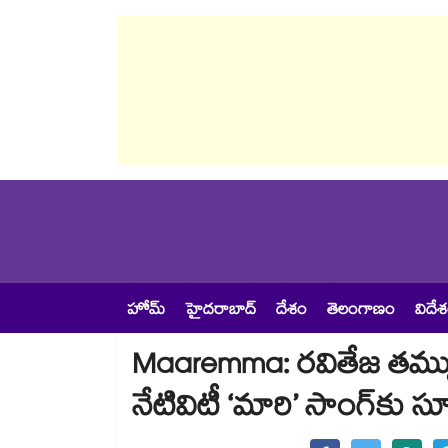
హోమ్
హైదరాబాద్
దేశం
తెలంగాణం
విదే
Maaremma: రవితేజ తమ్ము
నేటివిటీ ‘మారి’ సాంగ్‌కు సూప