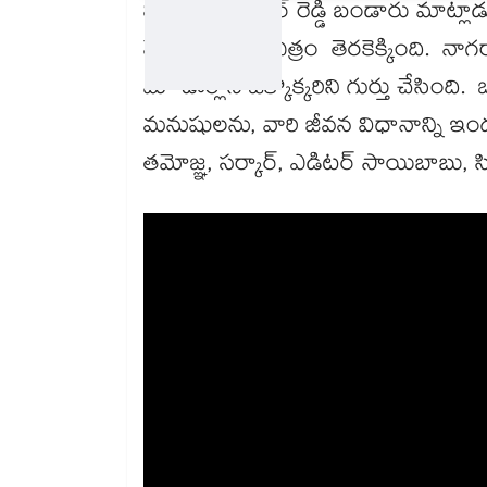
నిర్మాత మయూర్ రెడ్డి బండారు మాట్లా
నేపథ్యంలో ఈ చిత్రం తెరకెక్కింది. నాగర
మా ఊర్లోని ఒక్కొక్కరిని గుర్తు చేసింది
మనుషులను, వారి జీవన విధానాన్ని ఇందులో
తమోజ్ఞ, సర్కార్, ఎడిటర్ సాయిబాబు, సిని