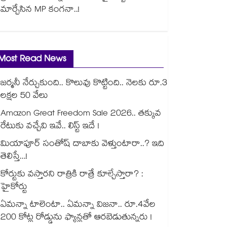
మార్చేసిన MP కంగనా..!
Most Read News
జర్మనీ నేర్చుకుంది.. కొలువు కొట్టింది.. నెలకు రూ.3
లక్షల 50 వేలు
Amazon Great Freedom Sale 2026.. తక్కువ
రేటుకు వచ్చేవి ఇవే.. లిస్ట్ ఇదే !
మియాపూర్ సంతోష్ దాబాకు వెళ్తుంటారా..? ఇది
తెలిస్తే...!
కోర్టుకు వస్తారని రాత్రికి రాత్రే కూల్చేస్తారా? :
హైకోర్టు
ఏమన్నా టాలెంటా.. ఏమన్నా విజనా.. రూ.4వేల
200 కోట్ల రోడ్డును ఫ్యాన్లతో ఆరబెడుతున్నరు !