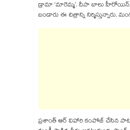
డ్రామా ‘మారెమ్మ’. దీపా బాలు హీరోయిన్
బండారు ఈ చిత్రాన్ని నిర్మిస్తున్నారు. మంగ
ప్రశాంత్ ఆర్ విహారి కంపోజ్ చేసిన పాటక