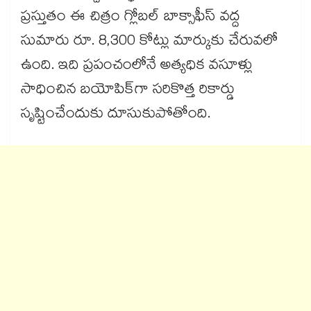
ప్రస్తుతం ఈ చిత్రం గ్లోబల్ బాక్సాఫీస్ వద్ద
సుమారు రూ. 8,300 కోట్లు మార్కుకు చేరువలో
ఉంది. ఇది ప్రపంచంలోనే అత్యధిక వసూళ్లు
సాధించిన బయోపిక్‌గా సరికొత్త రికార్డు
సృష్టించేందుకు దూసుకుపోతోంది.