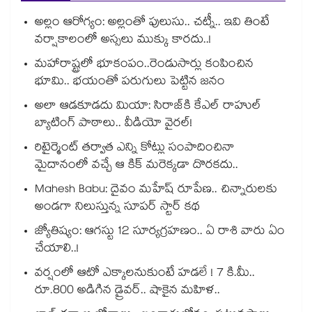
అల్లం ఆరోగ్యం: అల్లంతో పులుసు.. చట్నీ.. ఇవి తింటే
వర్షాకాలంలో అస్సలు ముక్కు కారదు..!
మహారాష్ట్రలో భూకంపం..రెండుసార్లు కంపించిన
భూమి.. భయంతో పరుగులు పెట్టిన జనం
అలా ఆడకూడదు మియా: సిరాజ్‌కి కేఎల్ రాహుల్
బ్యాటింగ్ పాఠాలు.. వీడియో వైరల్!
రిటైర్మెంట్ తర్వాత ఎన్ని కోట్లు సంపాదించినా
మైదానంలో వచ్చే ఆ కిక్ మరెక్కడా దొరకదు..
Mahesh Babu: దైవం మహేష్ రూపేణ.. చిన్నారులకు
అండగా నిలుస్తున్న సూపర్ స్టార్ కథ
జ్యోతిష్యం: ఆగస్టు 12 సూర్యగ్రహణం.. ఏ రాశి వారు ఏం
చేయాలి..!
వర్షంలో ఆటో ఎక్కాలనుకుంటే హడలే ! 7 కి.మీ..
రూ.800 అడిగిన డ్రైవర్.. షాకైన మహిళ..