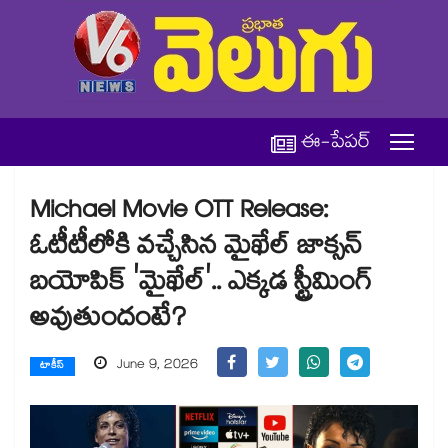
ఈ-పేపర్
Michael Movie OTT Release:
ఓటీటీలోకి వచ్చేసిన మైఖేల్ జాక్సన్
బయోపిక్ 'మైఖేల్'.. ఎక్కడ స్ట్రీమింగ్
అవుతుందంటే?
June 9, 2026
టాకీస్