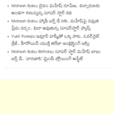
Mahesh Babu: దైవం మహేష్ రూపేణ.. చిన్నారులకు
అండగా నిలుస్తున్న సూపర్ స్టార్ కథ
Mahesh Babu: హ్యాపీ బర్త్ డే MB.. మహేష్‌పై నమ్రత
ప్రేమ వర్షం.. ఫిదా అవుతున్న సూపర్‌స్టార్ ఫ్యాన్స్
Yukti Thareja: ఇమ్రాన్ హష్మీతో ఒక్క పాట.. ఓవర్‌నైట్
క్రేజ్.. హీరోయిన్ యుక్తి తరేజా ఇంట్రెస్టింగ్ జర్నీ!
Mahesh Babu Birthday: సూపర్ స్టార్ మహేష్ బాబు
బర్త్ డే.. ‘వారణాసి’ మైండ్ బ్లోయింగ్ అప్డేట్