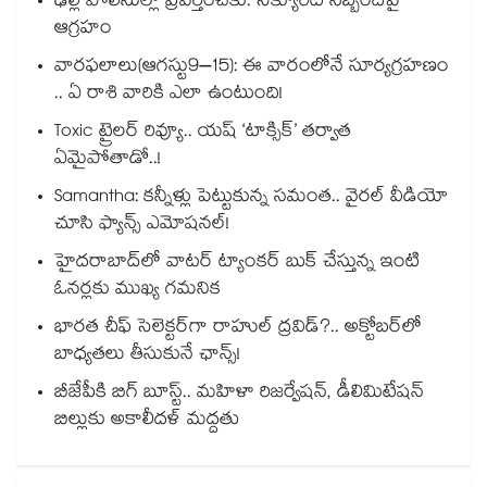
ఢిల్లీ పోలీసుల్లా ప్రవర్తించకు: సెక్యూరిటీ సిబ్బందిపై
ఆగ్రహం
వారఫలాలు(ఆగస్టు9–15): ఈ వారంలోనే సూర్యగ్రహణం
.. ఏ రాశి వారికి ఎలా ఉంటుంది!
Toxic ట్రైలర్ రివ్యూ.. యష్ ‘టాక్సిక్’ తర్వాత
ఏమైపోతాడో..!
Samantha: కన్నీళ్లు పెట్టుకున్న సమంత.. వైరల్ వీడియో
చూసి ఫ్యాన్స్ ఎమోషనల్!
హైదరాబాద్⁪లో వాటర్ ట్యాంకర్ బుక్ చేస్తున్న ఇంటి
ఓనర్లకు ముఖ్య గమనిక
భారత చీఫ్ సెలెక్టర్⁬గా రాహుల్ ద్రవిడ్?.. అక్టోబర్‌లో
బాధ్యతలు తీసుకునే ఛాన్స్!
బీజేపీకి బిగ్ బూస్ట్.. మహిళా రిజర్వేషన్, డీలిమిటేషన్
బిల్లుకు అకాలీదళ్ మద్దతు