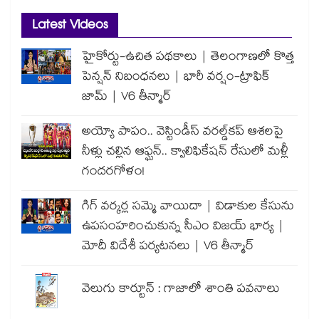
Latest Videos
హైకోర్టు-ఉచిత పథకాలు | తెలంగాణలో కొత్త
పెన్షన్ నిబంధనలు | భారీ వర్షం-ట్రాఫిక్
జామ్ | V6 తీన్మార్
అయ్యో పాపం.. వెస్టిండీస్ వరల్డ్‌కప్ ఆశలపై
నీళ్లు చల్లిన ఆఫ్ఘన్.. క్వాలిఫికేషన్ రేసులో మళ్లీ
గందరగోళం!
గిగ్ వర్కర్ల సమ్మె వాయిదా | విడాకుల కేసును
ఉపసంహరించుకున్న సీఎం విజయ్ భార్య |
మోదీ విదేశీ పర్యటనలు | V6 తీన్మార్
వెలుగు కార్టూన్ : గాజాలో శాంతి పవనాలు