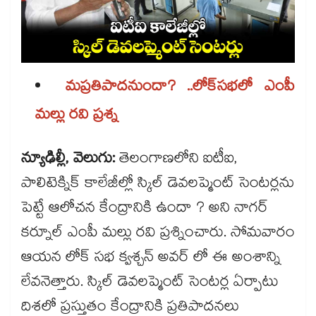
మప్రతిపాదనుందా? ..లోక్​సభలో ఎంపీ
మల్లు రవి ప్రశ్న
న్యూఢిల్లీ, వెలుగు:
తెలంగాణలోని ఐటీఐ,
పాలిటెక్నిక్ కాలేజీల్లో స్కిల్ డెవలప్మెంట్ సెంటర్లను
పెట్టే ఆలోచన కేంద్రానికి ఉందా ? అని నాగర్
కర్నూల్ ఎంపీ మల్లు రవి ప్రశ్నించారు. సోమవారం
ఆయన లోక్ సభ క్వశ్చన్ అవర్ లో ఈ అంశాన్ని
లేవనెత్తారు. స్కిల్ డెవలప్మెంట్ సెంటర్ల ఏర్పాటు
దిశలో ప్రస్తుతం కేంద్రానికి ప్రతిపాదనలు