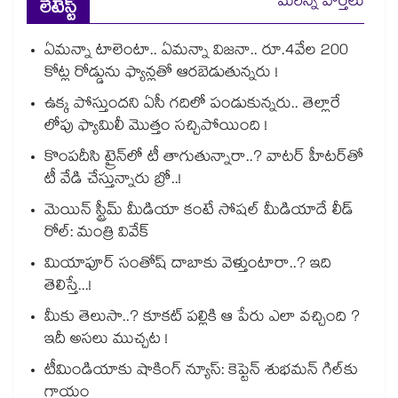
మరిన్ని వార్తలు
లేటెస్ట్
ఏమన్నా టాలెంటా.. ఏమన్నా విజనా.. రూ.4వేల 200
కోట్ల రోడ్డును ఫ్యాన్లతో ఆరబెడుతున్నరు !
ఉక్క పోస్తుందని ఏసీ గదిలో పండుకున్నరు.. తెల్లారే
లోపు ఫ్యామిలీ మొత్తం సచ్చిపోయింది !
కొంపదీసి ట్రైన్⁬లో టీ తాగుతున్నారా..? వాటర్ హీటర్⁭⁭తో
టీ వేడి చేస్తున్నారు బ్రో..!
మెయిన్ స్ట్రీమ్ మీడియా కంటే సోషల్ మీడియాదే లీడ్
రోల్: మంత్రి వివేక్
మియాపూర్ సంతోష్ దాబాకు వెళ్తుంటారా..? ఇది
తెలిస్తే...!
మీకు తెలుసా..? కూకట్ పల్లికి ఆ పేరు ఎలా వచ్చింది ?
ఇదీ అసలు ముచ్చట !
టీమిండియాకు షాకింగ్ న్యూస్: కెప్టెన్ శుభమన్ గిల్‎కు
గాయం