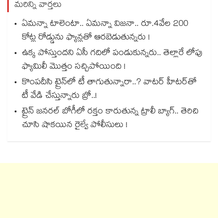
మరిన్ని వార్తలు
ఏమన్నా టాలెంటా.. ఏమన్నా విజనా.. రూ.4వేల 200
కోట్ల రోడ్డును ఫ్యాన్లతో ఆరబెడుతున్నరు !
ఉక్క పోస్తుందని ఏసీ గదిలో పండుకున్నరు.. తెల్లారే లోపు
ఫ్యామిలీ మొత్తం సచ్చిపోయింది !
కొంపదీసి ట్రైన్⁬లో టీ తాగుతున్నారా..? వాటర్ హీటర్⁭⁭తో
టీ వేడి చేస్తున్నారు బ్రో..!
ట్రైన్ జనరల్ బోగీలో రక్తం కారుతున్న ట్రాలీ బ్యాగ్.. తెరిచి
చూసి షాకయిన రైల్వే పోలీసులు !