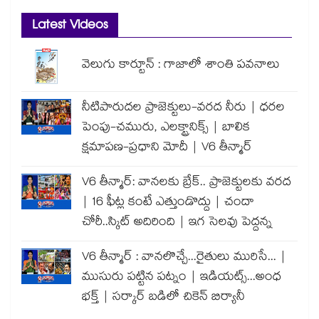
Latest Videos
వెలుగు కార్టూన్ : గాజాలో శాంతి పవనాలు
నీటిపారుదల ప్రాజెక్టులు-వరద నీరు | ధరల
పెంపు-చమురు, ఎలక్ట్రానిక్స్ | బాలిక
క్షమాపణ-ప్రధాని మోదీ | V6 తీన్మార్
V6 తీన్మార్: వానలకు బ్రేక్.. ప్రాజెక్టులకు వరద
| 16 ఫీట్ల కంటే ఎత్తుండొద్దు | చందా
చోరీ..స్కిట్ అదిరింది | ఇగ సెలవు పెద్దన్న
V6 తీన్మార్ : వానలొచ్చే...రైతులు మురిసే... |
ముసురు పట్టిన పట్నం | ఇడియట్స్...అంధ
భక్త్ | సర్కార్ బడిలో చికెన్ బిర్యానీ