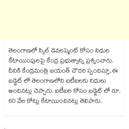
తెలంగాణలో స్కిల్ డెవలప్మెంట్ కోసం నిధుల
కేటాయింపులపై కేంద్ర ప్రభుత్వాన్ని ప్రశ్నించారు.
దీనికి కేంద్రమంత్రి జయంత్ చౌదరి స్పందిస్తూ..ఈ
బడ్జెట్ లో తెలంగాణలోని ఐటీఐలకు నిధులు
అందినట్లు చెప్పారు. ఐటీఐల కోసం బడ్జెట్ లో రూ.
60 వేల కోట్లు కేటాయించినట్లు తెలిపారు.