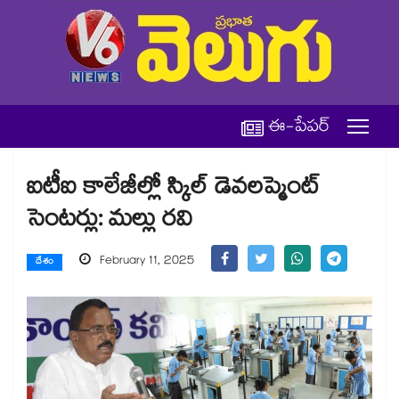
ఈ-పేపర్
ఐటీఐ కాలేజీల్లో స్కిల్ డెవలప్మెంట్
సెంటర్లు: మల్లు రవి
February 11, 2025
దేశం