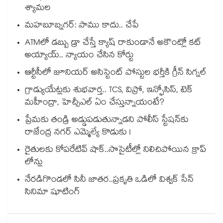
శ్యామల
మహబూబ్నగర్: పాము కాదు.. చేపే
ATMలో డబ్బు డ్రా చేస్తే క్యాష్ రాకుండానే అకౌంట్లో కట్
అయ్యాయ్.. న్యాయం చేసిన కోర్టు
ఆర్టీసీలో జూనియర్ అసిస్టెంట్‌‌ పోస్టుల భర్తీకి గ్రీన్‌‌ సిగ్నల్
గ్రాడ్యుయేట్లకు శుభవార్త.. TCS, విప్రో, ఇన్ఫోసిస్, టెక్
మహీంద్రా, హెచ్సీఎల్ ఏం చేస్తున్నాయంటే?
ప్రేమకు తండ్రి అడ్డుపడుతున్నాడని పోలీస్ స్టేషన్⁪కు
రాజేంద్ర నగర్ ఎమ్మెల్యే కొడుకు !
రైతులకు కోపరేటివ్ షాక్..సొసైటీల్లో నిలిచిపోయిన క్రాప్
లోన్లు
నేరడిగొండలో సినీ జాతర..ప్రకృతి ఒడిలో విశ్వక్ సేన్
సినిమా షూటింగ్