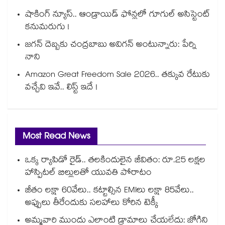
షాకింగ్ న్యూస్.. ఆండ్రాయిడ్ ఫోన్లలో గూగుల్ అసిస్టెంట్
కనుమరుగు !
జగన్ దెబ్బకు చంద్రబాబు అవిగన్ అంటున్నారు: పేర్ని
నాని
Amazon Great Freedom Sale 2026.. తక్కువ రేటుకు
వచ్చేవి ఇవే.. లిస్ట్ ఇదే !
Most Read News
ఒక్క ర్యాపిడో రైడ్.. తలకిందులైన జీవితం: రూ.25 లక్షల
హాస్పిటల్ బిల్లులతో యువతి పోరాటం
జీతం లక్షా 60వేలు.. కట్టాల్సిన EMIలు లక్షా 85వేలు..
అప్పులు తీరేందుకు సలహాలు కోరిన టెక్కీ
అమ్మవారి ముందు ఎలాంటి డ్రామాలు చేయలేదు: జోగిని