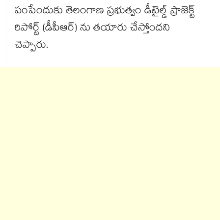
పంపేందుకు తెలంగాణ ప్రభుత్వం డీటైల్డ్ ప్రాజెక్ట్
రిపోర్ట్ (డీపీఆర్) ను తయారు చేస్తోందని
చెప్పారు.