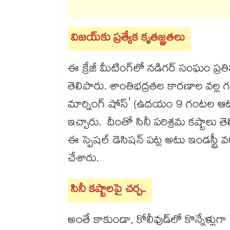
విజయ్‌కు ప్రత్యేక కృతజ్ఞతలు
ఈ క్రేజీ మీటింగ్‌లో నడిగర్ సంఘం ప్రతి
తెలిపారు. శాంతిభద్రతల కారణాల వల్ల గ
మార్నింగ్ షోస్' (ఉదయం 9 గంటల ఆటలు) 
ఇచ్చారు. దీంతో సినీ పరిశ్రమ కష్టాలు 
ఈ స్పెషల్ డెసిషన్ పట్ల అటు ఇండస్ట్రీ
చేశారు.
సినీ కష్టాలపై చర్చ..
అంతే కాకుండా, కోలీవుడ్‌లో కొన్నేళ్లు