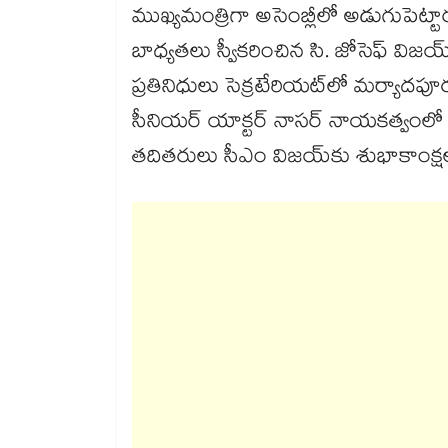
ముఖ్యమంత్రిగా అసెంబ్లీలో అడుగుపెట్టా
బాధ్యతలు స్వీకరించిన సి. జోసెఫ్ వి
ప్రతినిధులు సెక్రటేరియట్‌లో మర్యాదప
సీనియర్ యాక్టర్ నాసర్ నాయకత్వంలో హ
తదితరులు సీఎం విజయ్‌కు శుభాకాంక్ష