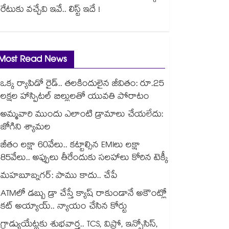
రేటుకు వచ్చేవి ఇవే.. లిస్ట్ ఇదే !
Most Read News
ఒక్క ర్యాపిడో రైడ్.. తలకిందులైన జీవితం: రూ.25
లక్షల హాస్పిటల్ బిల్లులతో యువతి పోరాటం
అమ్మవారి ముందు ఎలాంటి డ్రామాలు చేయలేదు:
జోగిని శ్యామల
జీతం లక్షా 60వేలు.. కట్టాల్సిన EMIలు లక్షా
85వేలు.. అప్పులు తీరేందుకు సలహాలు కోరిన టెక్కీ
మహబూబ్నగర్: పాము కాదు.. చేపే
ATMలో డబ్బు డ్రా చేస్తే క్యాష్ రాకుండానే అకౌంట్లో
కట్ అయ్యాయ్.. న్యాయం చేసిన కోర్టు
గ్రాడ్యుయేట్లకు శుభవార్త.. TCS, విప్రో, ఇన్ఫోసిస్,