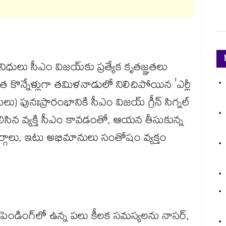
నిధులు సీఎం విజయ్‌కు ప్రత్యేక కృతజ్ఞతలు
త కొన్నేళ్లుగా తమిళనాడులో నిలిచిపోయిన 'ఎర్లీ
పునఃప్రారంభానికి సీఎం విజయ్ గ్రీన్ సిగ్నల్
తెలిసిన వ్యక్తి సీఎం కావడంతో, ఆయన తీసుకున్న
 వర్గాలు, ఇటు అభిమానులు సంతోషం వ్యక్తం
గా పెండింగ్‌లో ఉన్న పలు కీలక సమస్యలను నాసర్,