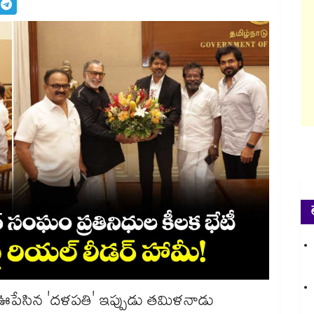
ో ఊపేసిన 'దళపతి' ఇప్పుడు తమిళనాడు