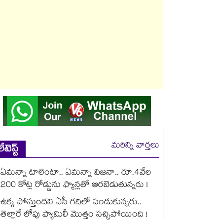
మరిన్ని వార్తలు
లేటెస్ట్
ఏమన్నా టాలెంటా.. ఏమన్నా విజనా.. రూ.4వేల
200 కోట్ల రోడ్డును ఫ్యాన్లతో ఆరబెడుతున్నరు !
ఉక్క పోస్తుందని ఏసీ గదిలో పండుకున్నరు..
తెల్లారే లోపు ఫ్యామిలీ మొత్తం సచ్చిపోయింది !