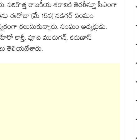
రు. సరికొత్త రాజకీయ శకానికి తెరతీస్తూ సీఎంగా
జయ్‌ను ఈరోజు (మే 15న) నడిగర్ సంఘం
ూర్వకంగా కలుసుకున్నారు. సంఘం అధ్యక్షుడు,
ీరో కార్తీ, పూచి మురుగన్, కరుణాస్
లు తెలియజేశారు.