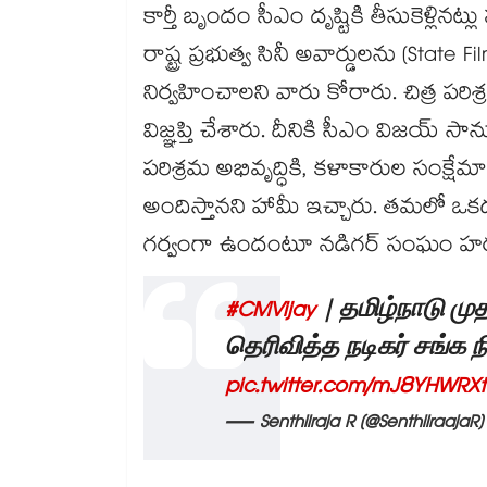
కార్తీ బృందం సీఎం దృష్టికి తీసుకెళ్ల
రాష్ట్ర ప్రభుత్వ సినీ అవార్డులను (State
నిర్వహించాలని వారు కోరారు. చిత్ర పరిశ్ర
విజ్ఞప్తి చేశారు. దీనికి సీఎం విజయ్ 
పరిశ్రమ అభివృద్ధికి, కళాకారుల సంక్షేమ
అందిస్తానని హామీ ఇచ్చారు. తమలో ఒకడు ర
గర్వంగా ఉందంటూ నడిగర్ సంఘం హర్షం 
#CMVijay
| தமிழ்நாடு முத
தெரிவித்த நடிகர் சங்க ந
pic.twitter.com/mJ8YHWRXt
— Senthilraja R (@SenthilraajaR