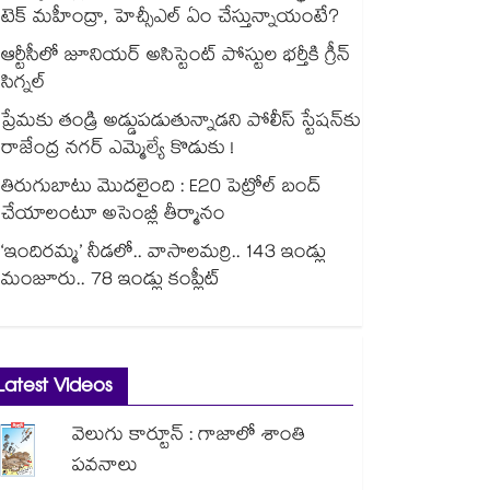
టెక్ మహీంద్రా, హెచ్సీఎల్ ఏం చేస్తున్నాయంటే?
ఆర్టీసీలో జూనియర్ అసిస్టెంట్‌‌ పోస్టుల భర్తీకి గ్రీన్‌‌
సిగ్నల్
ప్రేమకు తండ్రి అడ్డుపడుతున్నాడని పోలీస్ స్టేషన్⁪కు
రాజేంద్ర నగర్ ఎమ్మెల్యే కొడుకు !
తిరుగుబాటు మొదలైంది : E20 పెట్రోల్ బంద్
చేయాలంటూ అసెంబ్లీ తీర్మానం
‘ఇందిరమ్మ’ నీడలో.. వాసాలమర్రి.. 143 ఇండ్లు
మంజూరు.. 78 ఇండ్లు కంప్లీట్
Latest Videos
వెలుగు కార్టూన్ : గాజాలో శాంతి
పవనాలు