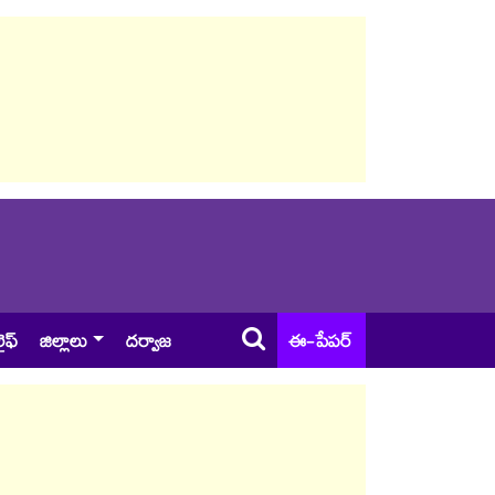
ైఫ్
జిల్లాలు
దర్వాజ
ఈ-పేపర్