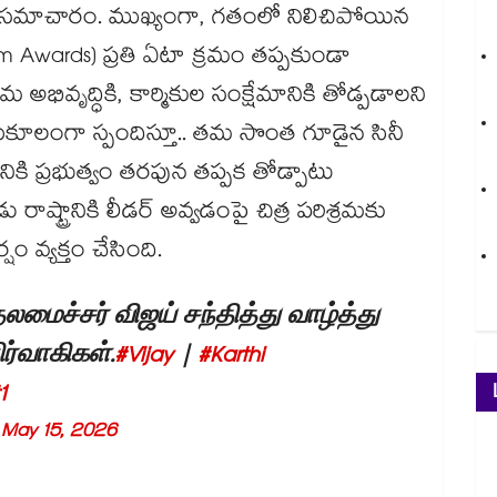
ినట్లు సమాచారం. ముఖ్యంగా, గతంలో నిలిచిపోయిన
 Film Awards) ప్రతి ఏటా క్రమం తప్పకుండా
మ అభివృద్ధికి, కార్మికుల సంక్షేమానికి తోడ్పడాలని
సానుకూలంగా స్పందిస్తూ.. తమ సొంత గూడైన సినీ
ానికి ప్రభుత్వం తరపున తప్పక తోడ్పాటు
ాష్ట్రానికి లీడర్ అవ్వడంపై చిత్ర పరిశ్రమకు
వ్యక్తం చేసింది.
லமைச்சர் விஜய் சந்தித்து வாழ்த்து
ிர்வாகிகள்.
#Vijay
|
#Karthi
1
)
May 15, 2026