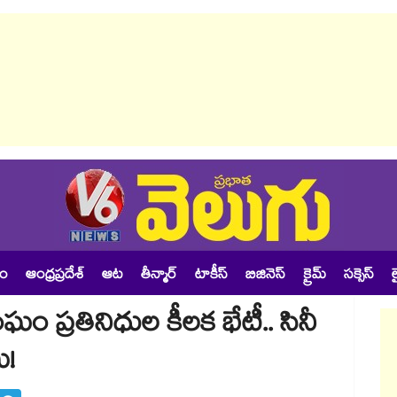
శం
ఆంధ్రప్రదేశ్
ఆట
తీన్మార్
టాకీస్
బిజినెస్
క్రైమ్
సక్సెస్
ల
ం ప్రతినిధుల కీలక భేటీ.. సినీ
ీ!