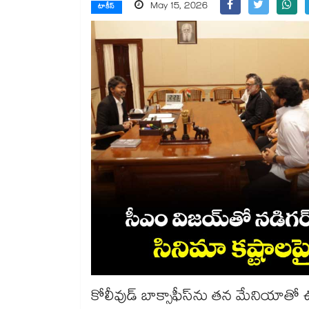
May 15, 2026
టాకీస్
కోలీవుడ్ బాక్సాఫీస్‌ను తన మేనియాత