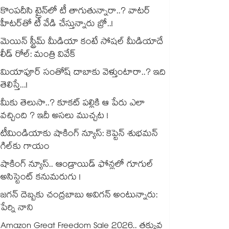
కొంపదీసి ట్రైన్⁬లో టీ తాగుతున్నారా..? వాటర్
హీటర్⁭⁭తో టీ వేడి చేస్తున్నారు బ్రో..!
మెయిన్ స్ట్రీమ్ మీడియా కంటే సోషల్ మీడియాదే
లీడ్ రోల్: మంత్రి వివేక్
మియాపూర్ సంతోష్ దాబాకు వెళ్తుంటారా..? ఇది
తెలిస్తే...!
మీకు తెలుసా..? కూకట్ పల్లికి ఆ పేరు ఎలా
వచ్చింది ? ఇదీ అసలు ముచ్చట !
టీమిండియాకు షాకింగ్ న్యూస్: కెప్టెన్ శుభమన్
గిల్‎కు గాయం
షాకింగ్ న్యూస్.. ఆండ్రాయిడ్ ఫోన్లలో గూగుల్
అసిస్టెంట్ కనుమరుగు !
జగన్ దెబ్బకు చంద్రబాబు అవిగన్ అంటున్నారు:
పేర్ని నాని
Amazon Great Freedom Sale 2026.. తక్కువ