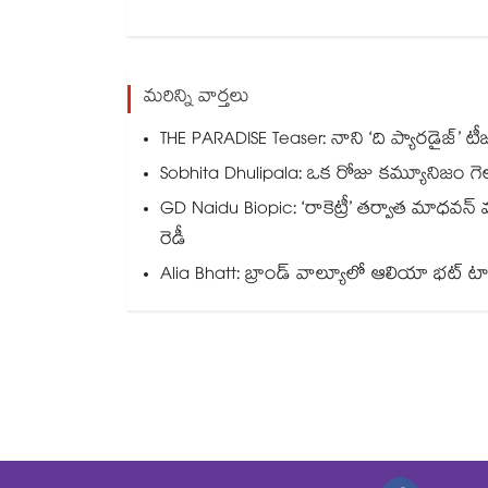
మరిన్ని వార్తలు
THE PARADISE Teaser: నాని ‘ది ప్యారడైజ్‌‌’ టీ
Sobhita Dhulipala: ఒక రోజు కమ్యూనిజం గెలుస
GD Naidu Biopic: ‘రాకెట్రీ’ తర్వాత మాధవన
రెడీ
Alia Bhatt: బ్రాండ్ వాల్యూలో ఆలియా భట్ టాప