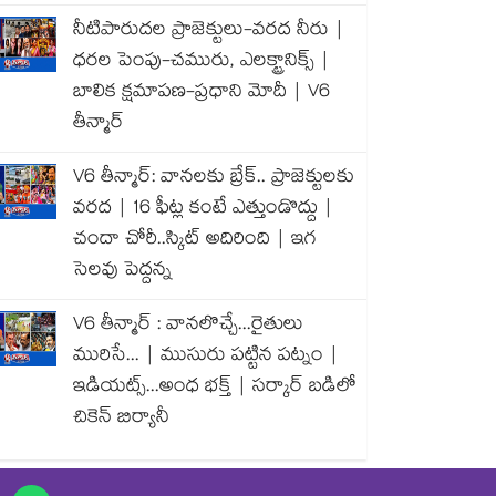
నీటిపారుదల ప్రాజెక్టులు-వరద నీరు |
ధరల పెంపు-చమురు, ఎలక్ట్రానిక్స్ |
బాలిక క్షమాపణ-ప్రధాని మోదీ | V6
తీన్మార్
V6 తీన్మార్: వానలకు బ్రేక్.. ప్రాజెక్టులకు
వరద | 16 ఫీట్ల కంటే ఎత్తుండొద్దు |
చందా చోరీ..స్కిట్ అదిరింది | ఇగ
సెలవు పెద్దన్న
V6 తీన్మార్ : వానలొచ్చే...రైతులు
మురిసే... | ముసురు పట్టిన పట్నం |
ఇడియట్స్...అంధ భక్త్ | సర్కార్ బడిలో
చికెన్ బిర్యానీ