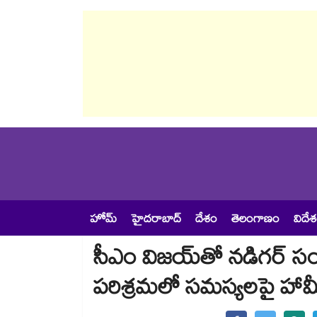
హోమ్
హైదరాబాద్
దేశం
తెలంగాణం
విదే
సీఎం విజయ్‌తో నడిగర్ సంఘ
పరిశ్రమలో సమస్యలపై హామ