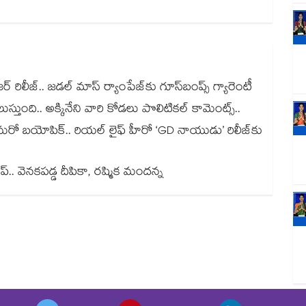
జర్ రిలీజ్.. జడల్ మాస్ ర్యాంపేజ్‌కు గూస్‌బంప్స్ గ్యారెంటీ
్తుంది.. అక్కినేని వారి కోడలు పొలిటికల్ కామెంట్స్..
్ మరో బయోపిక్.. రియల్ లైఫ్ హీరో ‘GD నాయుడు’ రిలీజ్⁬కు
్.. వెనకపడ్డ దీపికా, రష్మిక మందన్న