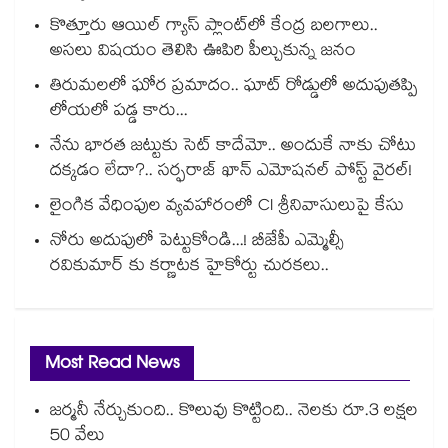
కొత్తూరు ఆయిల్ గ్యాస్⁪ ప్లాంట్⁫లో కేంద్ర బలగాలు..
అసలు విషయం తెలిసి ఊపిరి పీల్చుకున్న జనం
తిరుమలలో ఘోర ప్రమాదం.. ఘాట్ రోడ్డులో అదుపుతప్పి
లోయలో పడ్డ కారు...
నేను భారత జట్టుకు సెట్ కాదేమో.. అందుకే నాకు చోటు
దక్కడం లేదా?.. సర్ఫరాజ్ ఖాన్ ఎమోషనల్ పోస్ట్ వైరల్!
లైంగిక వేధింపుల వ్యవహారంలో CI శ్రీనివాసులుపై కేసు
నోరు అదుపులో పెట్టుకోండి...! బీజేపీ ఎమ్మెల్సీ
రవికుమార్ కు కర్ణాటక హైకోర్టు చురకలు..
Most Read News
జర్మనీ నేర్చుకుంది.. కొలువు కొట్టింది.. నెలకు రూ.3 లక్షల
50 వేలు