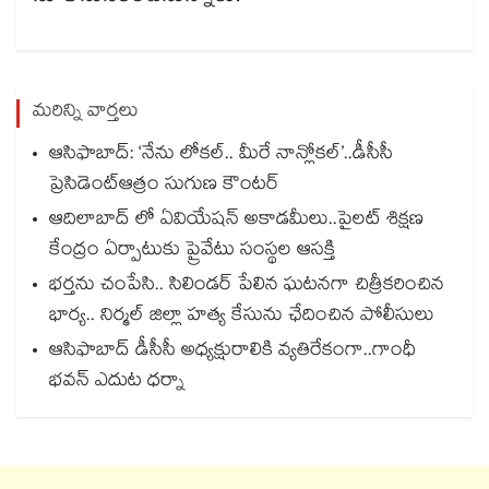
మరిన్ని వార్తలు
ఆసిఫాబాద్: ‘నేను లోకల్.. మీరే నాన్లోకల్’..డీసీసీ
ప్రెసిడెంట్ఆత్రం సుగుణ కౌంటర్
ఆదిలాబాద్ లో ఏవియేషన్ అకాడమీలు..పైలట్ శిక్షణ
కేంద్రం ఏర్పాటుకు ప్రైవేటు సంస్థల ఆసక్తి
భర్తను చంపేసి.. సిలిండర్ పేలిన ఘటనగా చిత్రీకరించిన
భార్య.. నిర్మల్ జిల్లా హత్య కేసును ఛేదించిన పోలీసులు
ఆసిఫాబాద్ డీసీసీ అధ్యక్షురాలికి వ్యతిరేకంగా..గాంధీ
భవన్ ఎదుట ధర్నా