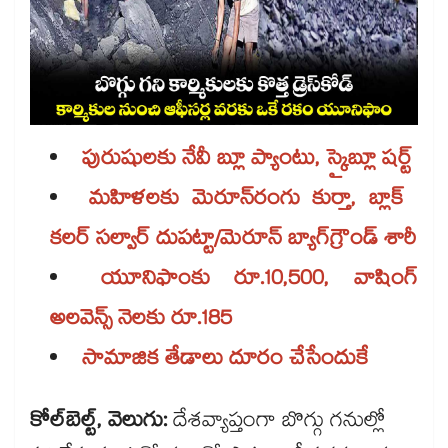
పురుషులకు నేవీ బ్లూ ప్యాంటు, స్కైబ్లూ షర్ట్​
మహిళలకు మెరూన్​రంగు కుర్తా, బ్లాక్ ​
కలర్ ​సల్వార్​ దుపట్టా/మెరూన్​ బ్యాగ్​గ్రౌండ్ శారీ
యూనిఫాంకు రూ.10,500, వాషింగ్​
అలవెన్స్ నెలకు రూ.185
సామాజిక తేడాలు దూరం చేసేందుకే
కోల్​బెల్ట్, వెలుగు:
దేశవ్యాప్తంగా బొగ్గు గనుల్లో