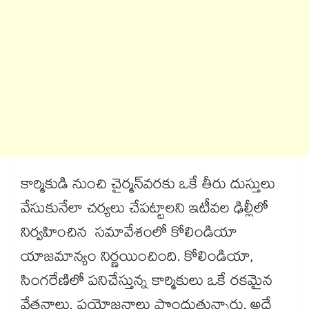
కార్మికుడి నుంచి చైర్మన్​వరకు ఒకే తీరు దుస్తులు
వేసుకునేలా చర్యలు చేపట్టాలని ఇటీవల ఢిల్లీలో
నిర్వహించిన సమావేశంలో కోలిండియా
యాజమాన్యం నిర్ణయించింది. కోలిండియా,
సింగరేణిలో పనిచేస్తున్న కార్మికులు ఒకే రకమైన
వేతనాలు, ప్రయోజనాలు పొందుతున్నారు. అదే