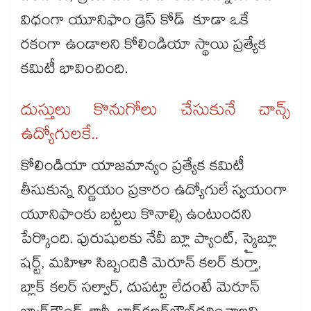
విధంగా యూనిఫాం డ్రెస్​ కోడ్ కూడా ఒకే
రకంగా ఉండాలని కోలిండియా స్థాయి ప్రత్యేక
కమిటీ భావించింది.
దుస్తులు కొనుగోలు చేసుకునే చాన్స్
ఉద్యోగులకే..
కోలిండియా యాజమాన్యం ప్రత్యేక కమిటీ
తీసుకున్న నిర్ణయం ప్రకారం ఉద్యోగులే స్వయంగా
యూనిఫాంకు బట్టలు కొనాల్సి ఉంటుందని
పేర్కొంది. పురుషులకు నేవీ బ్లూ ప్యాంట్, స్కైబ్లూ
షర్ట్, మహిళా సిబ్బందికి మెరూన్​ కలర్​ కుర్తా,
బ్లాక్ కలర్​ సల్వార్, దుపట్టా లేదంటే మెరూన్​