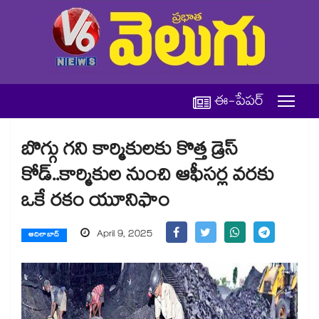
ఈ-పేపర్
బొగ్గు గని కార్మికులకు కొత్త డ్రెస్​
కోడ్..కార్మికుల నుంచి ఆఫీసర్ల వరకు
ఒకే రకం యూనిఫాం
April 9, 2025
ఆదిలాబాద్