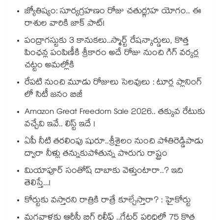
జ్యోతిష్యం: సూర్యగ్రహణం రోజు చతుర్గ్రహ యోగం.. ఈ
రాశుల వారికి జాక్ పాట్!
పంద్రాగస్టుకు 3 కానుకలు..స్మార్ట్ రేషన్కార్డులు, కొత్త
పింఛన్ల పంపిణీకి శ్రీకారం అదే రోజు నుంచి గిగ్ వర్కర్ల
చట్టం అమల్లోకి
రేపటి నుంచి మూడు రోజులు సెలవులు : టూర్ల ప్లానింగ్
లో సిటీ జనం బిజీ
Amazon Great Freedom Sale 2026.. తక్కువ రేటుకు
వచ్చేవి ఇవే.. లిస్ట్ ఇదే !
ఏపీ నీటి తరలింపు షురూ..శ్రీశైలం నుంచి పోతిరెడ్డిపాడు
ద్వారా నీళ్లు తన్నుకుపోతున్న పొరుగు రాష్ట్రం
మియాపూర్ సంతోష్ దాబాకు వెళ్తుంటారా..? ఇది
తెలిస్తే...!
కోర్టుకు వస్తారని రాత్రికి రాత్రే కూల్చేస్తారా? : హైకోర్టు
మగవాళ్లకు ఆర్టీసీ బిగ్ రిలీఫ్ ..గ్రేటర్ పరిధిలో 75 కొత్త