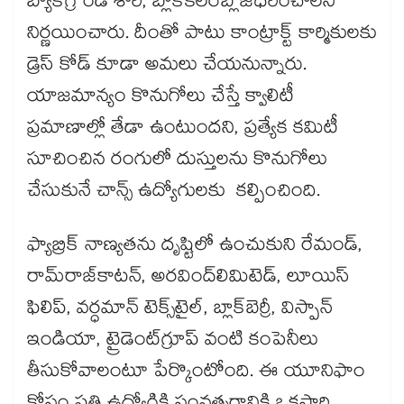
బ్యాక్​గ్రౌండ్ శారీ, బ్లాక్​కలర్​బ్లౌజ్​ధరించాలని
నిర్ణయించారు. దీంతో పాటు కాంట్రాక్ట్​ కార్మికులకు
డ్రెస్​ కోడ్ కూడా అమలు చేయనున్నారు.
యాజమాన్యం కొనుగోలు చేస్తే క్వాలిటీ
ప్రమాణాల్లో తేడా ఉంటుందని, ప్రత్యేక కమిటీ
సూచించిన రంగులో దుస్తులను కొనుగోలు
చేసుకునే చాన్స్ ఉద్యోగులకు కల్పించింది.
ఫ్యాబ్రిక్​ నాణ్యతను దృష్టిలో ఉంచుకుని రేమండ్,
రామ్​రాజ్​కాటన్, అరవింద్​లిమిటెడ్, లూయిస్
ఫిలిప్, వర్ధమాన్ టెక్స్​టైల్, బ్లాక్​బెర్రీ, విస్పాన్​
ఇండియా, ట్రైడెంట్​గ్రూప్ వంటి కంపెనీలు
తీసుకోవాలంటూ పేర్కొంటోంది. ఈ యూనిఫాం