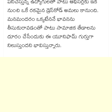
పనిచేస్తున్న ఉద్యోగులతో పాటు ఆఫీసర్లకు ఇక
నుంచి ఒకే రకమైన డ్రెస్​కోడ్ అమలు కానుంది.
మనమందరం ఒక్కటేననే భావనను
తీసుకురావడంతో పాటు సామాజిక తేడాలను
దూరం చేసేందుకు ఈ యూనిఫామ్​ గుర్తుగా
నిలుస్తుందని భావిస్తున్నారు.