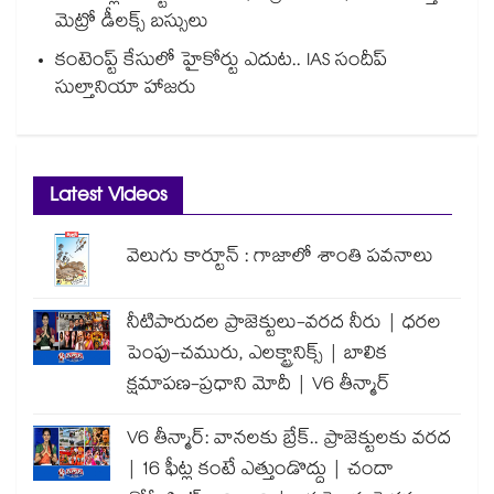
మెట్రో డీలక్స్ బస్సులు
కంటెంప్ట్ కేసులో హైకోర్టు ఎదుట.. IAS సందీప్
సుల్తానియా హాజరు
Latest Videos
వెలుగు కార్టూన్ : గాజాలో శాంతి పవనాలు
నీటిపారుదల ప్రాజెక్టులు-వరద నీరు | ధరల
పెంపు-చమురు, ఎలక్ట్రానిక్స్ | బాలిక
క్షమాపణ-ప్రధాని మోదీ | V6 తీన్మార్
V6 తీన్మార్: వానలకు బ్రేక్.. ప్రాజెక్టులకు వరద
| 16 ఫీట్ల కంటే ఎత్తుండొద్దు | చందా