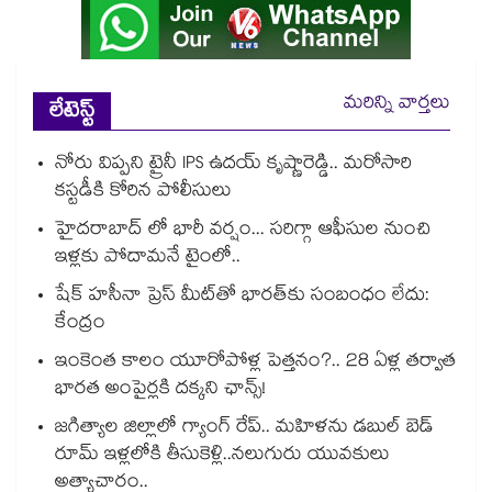
మరిన్ని వార్తలు
లేటెస్ట్
నోరు విప్పని ట్రైనీ IPS ఉదయ్ కృష్ణారెడ్డి.. మరోసారి
కస్టడీకి కోరిన పోలీసులు
హైదరాబాద్ లో భారీ వర్షం... సరిగ్గా ఆఫీసుల నుంచి
ఇళ్లకు పోదామనే టైంలో..
షేక్ హసీనా ప్రెస్ మీట్‎తో భారత్‎కు సంబంధం లేదు:
కేంద్రం
ఇంకెంత కాలం యూరోపోళ్ల పెత్తనం?.. 28 ఏళ్ల తర్వాత
భారత అంపైర్లకి దక్కని ఛాన్స్!
జగిత్యాల జిల్లాలో గ్యాంగ్ రేప్.. మహిళను డబుల్ బెడ్
రూమ్ ఇళ్లలోకి తీసుకెళ్లి..నలుగురు యువకులు
అత్యాచారం..