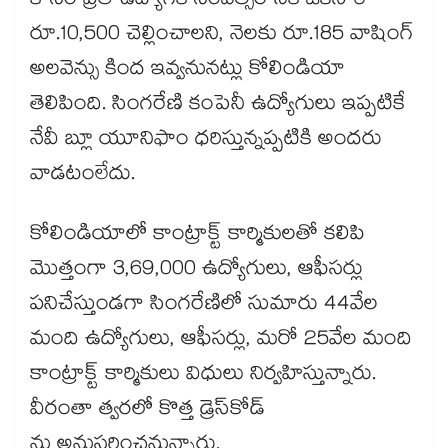
కోసం ప్రతి ఉద్యోగికి సంవత్సరానికి ఒకసారి
రూ.10,500 చెల్లించాలని, నెలకు రూ.185 వాషింగ్​
అలవెన్సు కింద ఇవ్వనునట్లు కోలిండియా
తెలిపింది. సింగరేణి కంపెనీ ఉద్యోగులు ఇప్పటికే
నేవీ బ్లూ యూనిఫాం ధరిస్తున్నప్పటికి అందరు
వాడటంలేదు.
కోలిండియాలో కాంట్రాక్ట్​ కార్మికులతో కలిపి
మొత్తంగా 3,69,000 ఉద్యోగులు, ఆఫీసర్లు
పనిచేస్తుండగా సింగరేణిలో సుమారు 44వేల
మంది ఉద్యోగులు, ఆఫీసర్లు, మరో 25వేల మంది
కాంట్రాక్ట్​ కార్మికులు విధులు నిర్వహిస్తున్నారు.
వీరంతా త్వరలో కొత్త డ్రెస్​కోడ్​
ను అనుసరించనున్నారు.