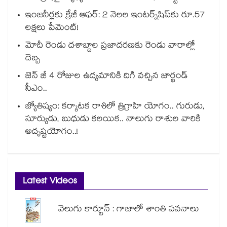
ఇంజనీర్లకు క్రేజీ ఆఫర్: 2 నెలల ఇంటర్న్‌షిప్‌కు రూ.57
లక్షలు పేమెంట్!
మోదీ రెండు దశాబ్దాల ప్రజాదరణకు రెండు వారాల్లో
దెబ్బ
జెన్ జీ 4 రోజుల ఉద్యమానికి దిగి వచ్చిన జార్ఖండ్
సీఎం..
జ్యోతిష్యం: కర్కాటక రాశిలో త్రిగ్రాహి యోగం.. గురుడు,
సూర్యుడు, బుధుడు కలయిక.. నాలుగు రాశుల వారికి
అదృష్టయోగం..!
Latest Videos
వెలుగు కార్టూన్ : గాజాలో శాంతి పవనాలు