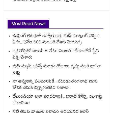
Most Read News
ఊస్టింగ్ లెటర్లతో ఉద్యోగులకు గుడ్ మార్నింగ్ చెప్పిన
వీసా.. 2వేల 600 మందికి లేఆఫ్ మెయిల్స్
లక్ష కోట్లతో అదానీ AI డేటా సెంటర్ : దేశంలోనే ప్లేస్
ఫిక్స్ చేశారు
గుడ్ న్యూస్ : వచ్చే మూడు రోజులు కృష్ణా నదికి భారీగా
నీళ్లు
నా ఆస్తులన్నీ పనిమనిషికే.. నటుడు రంగనాథ్ చివరి
కోరిక వెనుక దిగ్భ్రాంతికర నిజాలు!
టీమిండియా అలా మారటానికి.. విరాట్ కోహ్లీ, రవిశాస్త్రి
నే కారణం
నటి త్రిషపై వ్యాఖ్యల వివాదం ఉదయనిధి అరెస్ట్