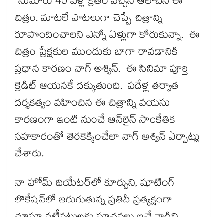
‘‘సుమారు 40 ఏళ్ల క్రితం వచ్చిన ఆలోచనే ఈ
చిత్రం. మాటలే పాటలుగా చెప్పే చిత్రాన్ని
రూపొందించాలని ఎన్నో ఏళ్లుగా కోరుకున్నా. ఈ
చిత్రం ప్రేక్షకుల ముందుకు బాగా రావడానికి
ప్రధాన కారణం నాగ్ అశ్విన్. ఈ సినిమా పూర్తి
క్రెడిట్ ఆయనకే దక్కుతుంది. పదేళ్ల తర్వాత
దర్శకత్వం వహించిన ఈ చిత్రాన్ని వయసు
కారణంగా ఇంటి నుంచే ఆన్‌‌లైన్ సాంకేతిక
సహకారంతో తెరకెక్కించేలా నాగ్ అశ్విన్ ఏర్పాట్లు
చేశారు.
నా హోమ్ థియేటర్‌‌లో కూర్చుని, షూటింగ్
లొకేషన్‌‌లో జరుగుతున్న ప్రతిదీ ప్రత్యక్షంగా