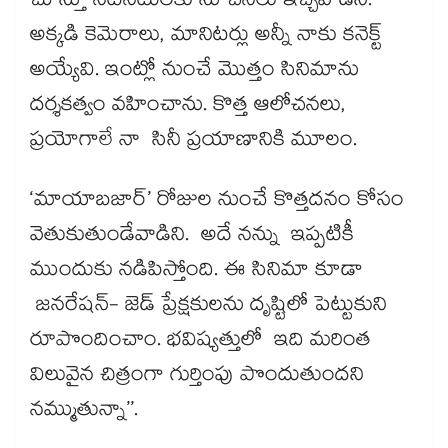
చూస్తూ నటీనటులకు సూచనలు ఇచ్చేవాడిని.
అక్కడి కెమెరాలు, మానిటర్లు అన్నీ నాకు కనెక్ట్
అయ్యేవి. ఇంట్లో నుంచే మొత్తం సినిమాను
దర్శకత్వం వహించాను. కొత్త ఆలోచనలు,
ప్రయోగాలే నా సినీ ప్రయాణానికి మూలం.
‘మాయాబజార్’ రోజుల నుంచే కొత్తదనం కోసం
వెతుకుతుండేవాడిని. అదే నన్ను ఇప్పటికీ
ముందుకు నడిపిస్తోంది. ఈ సినిమా కూడా
జనరేషన్- జెడ్ ప్రేక్షకులను దృష్టిలో పెట్టుకుని
రూపొందించాం. భవిష్యత్తులో ఇది మరింత
విలువైన చిత్రంగా గుర్తింపు పొందుతుందని
నమ్ముతున్నా’’.