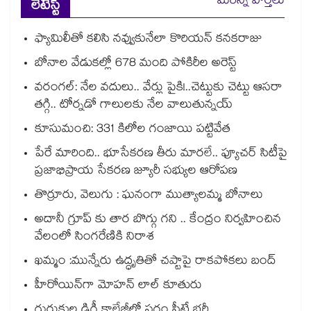
మరిన్ని వార్తలు
లేటెస్ట్
ఫ్యామిలీతో కలిసి నవ్వుకునేలా కొరియన్ కనకరాజు
బోనాల వేడుకల్లో 678 మంది పోకిరీల అరెస్ట్
వరంగల్‍: నేల వదులు.. వేర్లు పైకి!..చెట్టుకు చెట్టు ఆసరా
తగ్గి.. టోర్నడో గాలులకు నేల వాలుతున్నయ్
కూసుమంచి: 331 కిలోల గంజాయి పట్టివేత
పేరే మారింది.. భూసేకరణ తీరు మారలే.. ఫ్యూచర్ సిటీపై
ప్రజాభిప్రాయ సేకరణ జ్యూరీ సభ్యుల ఆరోపణ
తొర్రూరు, వెలుగు : ఘనంగా ముత్యాలమ్మ బోనాలు
అదానీ గ్రూప్ కు తార బొగ్గు గని .. కేంద్రం నిర్వహించిన
వేలంలో సింగరేణికి నిరాశ
ఖమ్మం :మున్నేరు ఉద్ధృతితో చప్టాపై రాకపోకలు బంద్
హీరోయిన్⁭గా మోహన్ లాల్ కూతురు
గురుకుల డిగ్రీ కాలేజీల్లో సగం సీట్లే భర్తీ