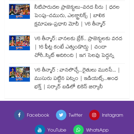
నీటిపారుదల ప్రాజెక్టులు-వరద నీరు | ధరల
పెంపు-చమురు, ఎలక్ట్రానిక్స్ | బాలిక
క్షమాపణ-ప్రధాని మోదీ | V6 తీన్మార్
V6 తీన్మార్: వానలకు బ్రేక్.. ప్రాజెక్టులకు వరద
| 16 ఫీట్ల కంటే ఎత్తుండొద్దు | చందా
చోరీ..స్కిట్ అదిరింది | ఇగ సెలవు పెద్దన్న
V6 తీన్మార్ : వానలొచ్చే...రైతులు మురిసే... |
ముసురు పట్టిన పట్నం | ఇడియట్స్...అంధ
భక్త్ | సర్కార్ బడిలో చికెన్ బిర్యానీ
Facebook
Twitter
Instagram
YouTube
WhatsApp