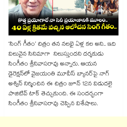
‘సింగ్ గీతం’ చిత్రం తన నలభై ఏళ్ల కల అని.. ఇది
విలువైన సినిమాగా నిలుస్తుందని దర్శకుడు
సింగీతం శ్రీనివాసరావు అన్నారు. ఆయన
డైరెక్షన్‌‌లో వైజయంతి మూవీస్ బ్యానర్‌‌‌‌పై నాగ్
అశ్విన్ నిర్మించిన ఈ చిత్రం జూన్ 12న విడుదలై
పాజిటివ్ టాక్‌‌ తెచ్చుకుంది. ఈ సందర్భంగా
సింగీతం శ్రీనివాసరావు చెప్పిన విశేషాలు.