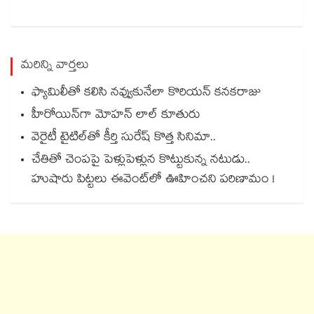
మరిన్ని వార్తలు
ఫ్యామిలీతో కలిసి నవ్వుకునేలా కొరియన్ కనకరాజు
హీరోయిన్⁭గా మోహన్ లాల్ కూతురు
వెరైటీ టైటిల్⁭తో కీర్తి సురేష్‌‌‌‌ కొత్త సినిమా..
చేతితో చెంపపై పెళ్లుపెళ్లున కొట్టుకున్న నటుడు..
హుషారు పిట్టలు ఈవెంట్⁫లో ఊహించని పరిణామం !