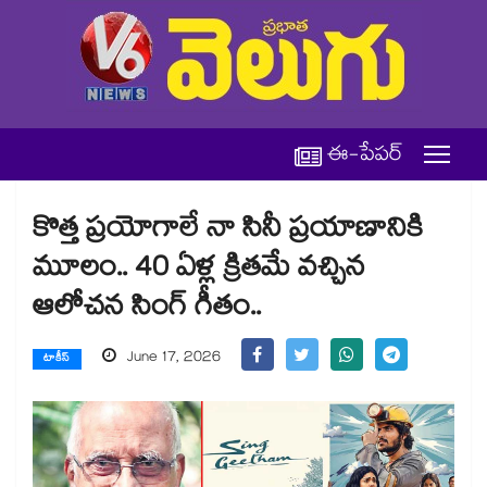
ఈ-పేపర్
కొత్త ప్రయోగాలే నా సినీ ప్రయాణానికి
మూలం.. 40 ఏళ్ల క్రితమే వచ్చిన
ఆలోచన సింగ్ గీతం..
June 17, 2026
టాకీస్