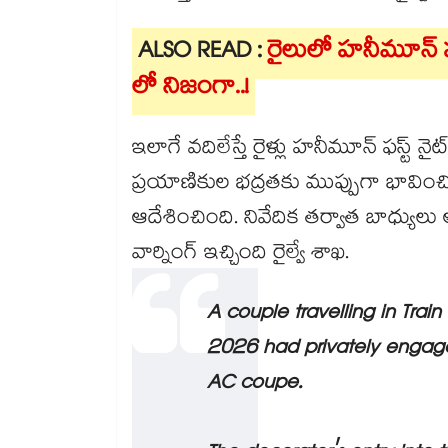
ALSO READ :
రైలులో హనీమూన్ ఫస్ట్
లో నిజంగా..!
ఇలాగే వదిలేస్తే రైళ్లు హనీమూన్ ఫస్ట్ నై
ప్రయాణికుల భద్రతకు ముప్పుగా భావించి
ఆదేశించింది. నివేదిక తర్వాత బాధ్య
వార్నింగ్ ఇచ్చింది రైల్వే శాఖ.
A couple travelling in Trai
2026 had privately engaged
AC coupe.