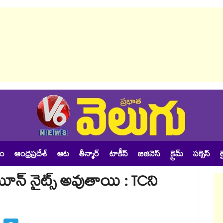
శం
ఆంధ్రప్రదేశ్
ఆట
తీన్మార్
టాకీస్
బిజినెస్
క్రైమ్
సక్సెస్
ల
నీమూన్ నైట్స్ అవుతాయి : TCని