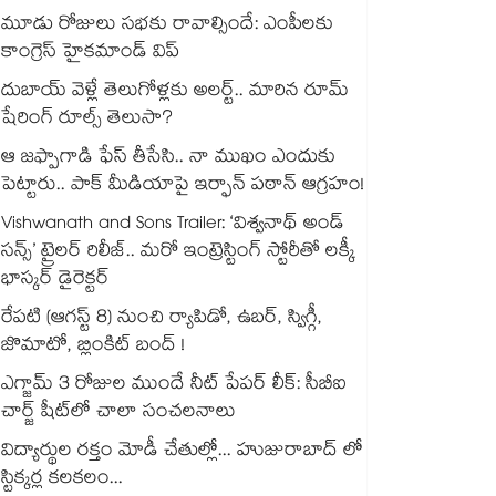
మూడు రోజులు సభకు రావాల్సిందే: ఎంపీలకు
కాంగ్రెస్ హైకమాండ్ విప్
దుబాయ్ వెళ్లే తెలుగోళ్లకు అలర్ట్.. మారిన రూమ్
షేరింగ్‌ రూల్స్ తెలుసా?
ఆ జఫ్పాగాడి ఫేస్ తీసేసి.. నా ముఖం ఎందుకు
పెట్టారు.. పాక్ మీడియాపై ఇర్ఫాన్ పఠాన్ ఆగ్రహం!
Vishwanath and Sons Trailer: ‘విశ్వనాథ్ అండ్
సన్స్’ ట్రైలర్ రిలీజ్.. మరో ఇంట్రెస్టింగ్ స్టోరీతో లక్కీ
భాస్కర్ డైరెక్టర్
రేపటి (ఆగస్ట్ 8) నుంచి ర్యాపిడో, ఉబర్, స్విగ్గీ,
జొమాటో, బ్లింకిట్ బంద్ !
ఎగ్జామ్ 3 రోజుల ముందే నీట్ పేపర్ లీక్: సీబీఐ
చార్జ్ షీట్‎లో చాలా సంచలనాలు
విద్యార్థుల రక్తం మోడీ చేతుల్లో... హుజురాబాద్ లో
స్టిక్కర్ల కలకలం...