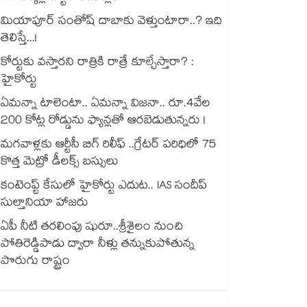
మియాపూర్ సంతోష్ దాబాకు వెళ్తుంటారా..? ఇది
తెలిస్తే...!
కోర్టుకు వస్తారని రాత్రికి రాత్రే కూల్చేస్తారా? :
హైకోర్టు
ఏమన్నా టాలెంటా.. ఏమన్నా విజనా.. రూ.4వేల
200 కోట్ల రోడ్డును ఫ్యాన్లతో ఆరబెడుతున్నరు !
మగవాళ్లకు ఆర్టీసీ బిగ్ రిలీఫ్ ..గ్రేటర్ పరిధిలో 75
కొత్త మెట్రో డీలక్స్ బస్సులు
కంటెంప్ట్ కేసులో హైకోర్టు ఎదుట.. IAS సందీప్
సుల్తానియా హాజరు
ఏపీ నీటి తరలింపు షురూ..శ్రీశైలం నుంచి
పోతిరెడ్డిపాడు ద్వారా నీళ్లు తన్నుకుపోతున్న
పొరుగు రాష్ట్రం