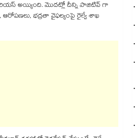
ియస్ అయ్యింది. మొదట్లో దీన్ని పాజిటివ్ గా
ు, ఆరోపణలు, భద్రతా వైఫల్యంపై రైల్వే శాఖ