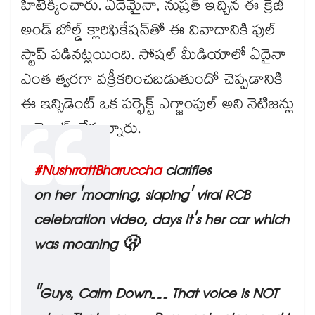
హీటెక్కించారు. ఏదేమైనా, నుష్రత్ ఇచ్చిన ఈ క్రేజీ
అండ్ బోల్డ్ క్లారిఫికేషన్‌తో ఈ వివాదానికి ఫుల్
స్టాప్ పడినట్లయింది. సోషల్ మీడియాలో ఏదైనా
ఎంత త్వరగా వక్రీకరించబడుతుందో చెప్పడానికి
ఈ ఇన్సిడెంట్ ఒక పర్ఫెక్ట్ ఎగ్జాంపుల్ అని నెటిజన్లు
కామెంట్స్ చేస్తున్నారు.
#NushrrattBharuccha
clarifies
on her 'moaning, slaping' viral RCB
celebration video, days it's her car which
was moaning 🫢
"Guys, Calm Down… That voice is NOT