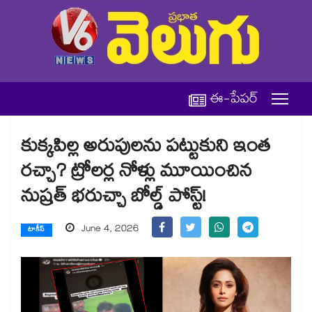
ఈ-పేపర్
కుక్కపిల్ల అరుపులను పట్టుకుని ఇంత
రచ్చా? ట్రోలర్ల నోళ్లు మూయించిన
నుష్రత్ భరుచ్చా బోల్డ్ పోస్ట్!
June 4, 2026
టాకీస్