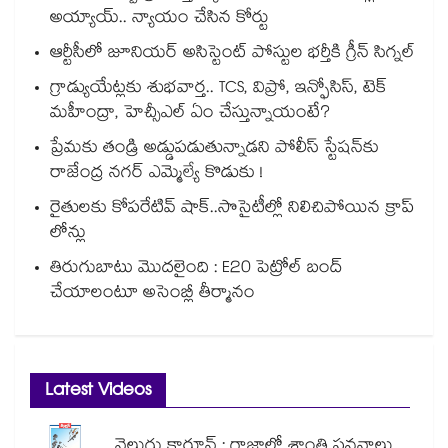
అయ్యాయ్.. న్యాయం చేసిన కోర్టు
ఆర్టీసీలో జూనియర్ అసిస్టెంట్‌‌ పోస్టుల భర్తీకి గ్రీన్‌‌ సిగ్నల్
గ్రాడ్యుయేట్లకు శుభవార్త.. TCS, విప్రో, ఇన్ఫోసిస్, టెక్
మహీంద్రా, హెచ్సీఎల్ ఏం చేస్తున్నాయంటే?
ప్రేమకు తండ్రి అడ్డుపడుతున్నాడని పోలీస్ స్టేషన్⁪కు
రాజేంద్ర నగర్ ఎమ్మెల్యే కొడుకు !
రైతులకు కోపరేటివ్ షాక్..సొసైటీల్లో నిలిచిపోయిన క్రాప్
లోన్లు
తిరుగుబాటు మొదలైంది : E20 పెట్రోల్ బంద్
చేయాలంటూ అసెంబ్లీ తీర్మానం
Latest Videos
వెలుగు కార్టూన్ : గాజాలో శాంతి పవనాలు