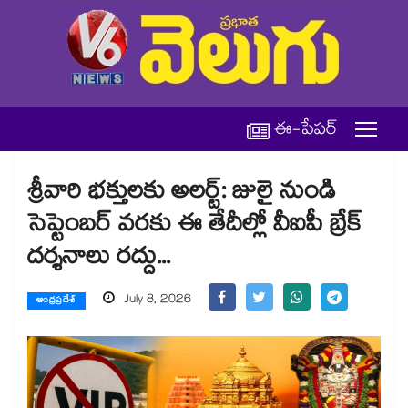
ఈ-పేపర్
శ్రీవారి భక్తులకు అలర్ట్: జులై నుండి
సెప్టెంబర్ వరకు ఈ తేదీల్లో వీఐపీ బ్రేక్
దర్శనాలు రద్దు...
July 8, 2026
ఆంధ్రప్రదేశ్