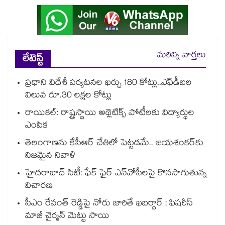
మరిన్ని వార్తలు
లేటెస్ట్
ప్రధాని విదేశీ పర్యటనల ఖర్చు 180 కోట్లు..ఎఫ్‌‌‌‌‌‌‌‌డీఐల
విలువ రూ.30 లక్షల కోట్లు
రాయికల్: రాష్ట్రస్థాయి అథ్లెటిక్స్ పోటీలకు విద్యార్థుల
ఎంపిక
తెలంగాణను కేసీఆర్‌‌ చేతిలో పెట్టడమే.. జయశంకర్‌‌కు
నిజమైన నివాళి
హైదరాబాద్ సిటీ: ఫేక్ ఫైర్ ఎన్‌వోసీలపై కొనసాగుతున్న
విచారణ
సీఎం రేవంత్ రెడ్డిపై నోరు జారితే ఖబర్దార్ : ఫిషరీస్
మాజీ చైర్మన్ మెట్టు సాయి