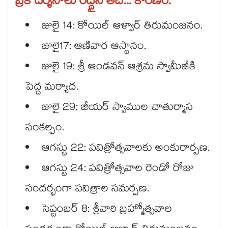
బ్రేక్ ద‌ర్శ‌నాలు ర‌ద్దైన తేది... కార‌ణం:
జులై 14: కోయిల్ ఆళ్వార్ తిరుమంజ‌నం.
జులై17: ఆణివార ఆస్థానం.
జులై 19: శ్రీ ఆండ‌వ‌న్ ఆశ్ర‌మ స్వామీజీకి
పెద్ద మ‌ర్యాద‌.
జులై 29: జీయ‌ర్ స్వాముల చాతుర్మాస
సంక‌ల్పం.
ఆగ‌స్టు 22: ప‌విత్రోత్స‌వాల‌కు అంకురార్ప‌ణ‌.
ఆగ‌స్టు 24: ప‌విత్రోత్స‌వాల రెండో రోజు
సంద‌ర్భంగా ప‌విత్రాల స‌మ‌ర్ప‌ణ‌.
సెప్టంబ‌ర్ 8: శ్రీ‌వారి బ్ర‌హ్మోత్స‌వాల