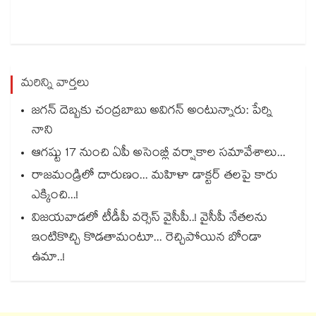
మరిన్ని వార్తలు
జగన్ దెబ్బకు చంద్రబాబు అవిగన్ అంటున్నారు: పేర్ని
నాని
ఆగష్టు 17 నుంచి ఏపీ అసెంబ్లీ వర్షాకాల సమావేశాలు...
రాజమండ్రిలో దారుణం... మహిళా డాక్టర్ తలపై కారు
ఎక్కించి...!
విజయవాడలో టీడీపీ వర్సెస్ వైసీపీ..! వైసీపీ నేతలను
ఇంటికొచ్చి కొడతామంటూ... రెచ్చిపోయిన బోండా
ఉమా..!