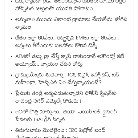
ఒక్క ర్యాపిడో రైడ్.. తలకిందులైన జీవితం: రూ.25 లక్షల
హాస్పిటల్ బిల్లులతో యువతి పోరాటం
అమ్మవారి ముందు ఎలాంటి డ్రామాలు చేయలేదు: జోగిని
శ్యామల
జీతం లక్షా 60వేలు.. కట్టాల్సిన EMIలు లక్షా 85వేలు..
అప్పులు తీరేందుకు సలహాలు కోరిన టెక్కీ
ATMలో డబ్బు డ్రా చేస్తే క్యాష్ రాకుండానే అకౌంట్లో కట్
అయ్యాయ్.. న్యాయం చేసిన కోర్టు
గ్రాడ్యుయేట్లకు శుభవార్త.. TCS, విప్రో, ఇన్ఫోసిస్, టెక్
మహీంద్రా, హెచ్సీఎల్ ఏం చేస్తున్నాయంటే?
ప్రేమకు తండ్రి అడ్డుపడుతున్నాడని పోలీస్ స్టేషన్⁪కు
రాజేంద్ర నగర్ ఎమ్మెల్యే కొడుకు !
5Gలో కొత్త మార్పులు.. జియో, ఎయిర్‌టెల్ స్లైసింగ్
సేవలకు TRAI గ్రీన్ సిగ్నల్
తిరుగుబాటు మొదలైంది : E20 పెట్రోల్ బంద్