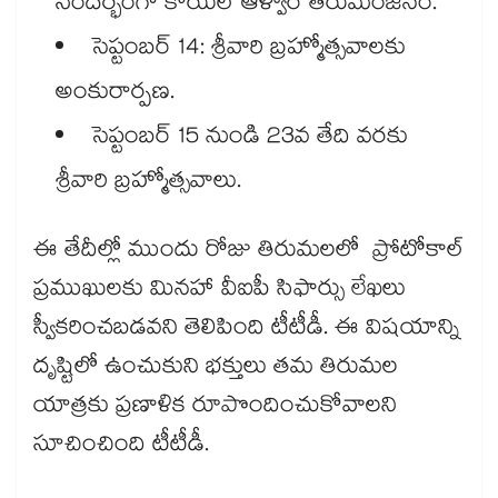
సంద‌ర్భంగా కోయిల్ ఆళ్వార్ తిరుమంజ‌నం.
సెప్టంబ‌ర్ 14: శ్రీ‌వారి బ్ర‌హ్మోత్స‌వాల‌కు
అంకురార్ప‌ణ‌.
సెప్టంబ‌ర్ 15 నుండి 23వ తేది వ‌ర‌కు
శ్రీ‌వారి బ్ర‌హ్మోత్స‌వాలు.
ఈ తేదీల్లో ముందు రోజు తిరుమ‌ల‌లో ప్రోటోకాల్
ప్ర‌ముఖుల‌కు మిన‌హా వీఐపీ సిఫార్సు లేఖ‌లు
స్వీక‌రించ‌బ‌డ‌వని తెలిపింది టీటీడీ. ఈ విష‌యాన్ని
దృష్టిలో ఉంచుకుని భ‌క్తులు త‌మ తిరుమ‌ల
యాత్ర‌కు ప్ర‌ణాళిక రూపొందించుకోవాలని
సూచించింది టీటీడీ.