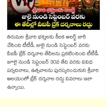
తిరుమల శ్రీవారి భక్తులకు కీలక అలర్ట్ జారీ
చేసింది టీటీడీ. జులై నుండి సెప్టెంబర్ వరకు
వీఐపీ బ్రేక్ దర్శనాల తేదీలను ప్రకటించింది టీటీడీ.
జూలై నుండి సెప్టంబ‌ర్ 30వ తేది వ‌ర‌కు వివిధ
ప‌ర్వ‌దినాలు, ఉత్స‌వాల‌ను పుర‌స్క‌రించుకుని శ్రీ‌వారి
ఆల‌యంలో బ్రేక్ ద‌ర్శ‌నాల ర‌ద్దు వివ‌రాలు ఇలా
ఉన్నాయి.