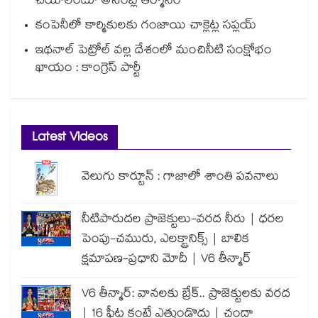
చేయాలంటూ అసెంబ్లీ తీర్మానం
కంపెనీలో కార్మికులకు గంజాయి చాక్లెట్ల సప్లయ్
ఇథనాల్ పెట్రోల్ వల్ల దేశంలో మంచినీటి సంక్షోభం
ఖాయం : కాంగ్రెస్ పార్టీ
Latest Videos
వెలుగు కార్టూన్ : గాజాలో శాంతి పవనాలు
నీటిపారుదల ప్రాజెక్టులు-వరద నీరు | ధరల
పెంపు-చమురు, ఎలక్ట్రానిక్స్ | బాలిక
క్షమాపణ-ప్రధాని మోదీ | V6 తీన్మార్
V6 తీన్మార్: వానలకు బ్రేక్.. ప్రాజెక్టులకు వరద
| 16 ఫీట్ల కంటే ఎత్తుండొద్దు | చందా