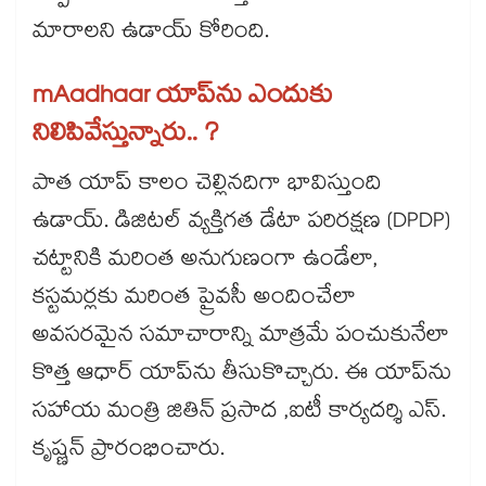
మారాలని ఉడాయ్ కోరింది.
mAadhaar యాప్‌ను ఎందుకు
నిలిపివేస్తున్నారు.. ?
పాత యాప్ కాలం చెల్లినదిగా భావిస్తుంది
ఉడాయ్. డిజిటల్ వ్యక్తిగత డేటా పరిరక్షణ (DPDP)
చట్టానికి మరింత అనుగుణంగా ఉండేలా,
కస్టమర్లకు మరింత ప్రైవసీ అందించేలా
అవసరమైన సమాచారాన్ని మాత్రమే పంచుకునేలా
కొత్త ఆధార్ యాప్‌ను తీసుకొచ్చారు. ఈ యాప్‌ను
సహాయ మంత్రి జితిన్ ప్రసాద ,ఐటీ కార్యదర్శి ఎస్.
కృష్ణన్ ప్రారంభించారు.