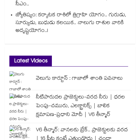
సీఎం..
జ్యోతిష్యం: కర్కాటక రాశిలో త్రిగ్రాహి యోగం.. గురుడు,
సూర్యుడు, బుధుడు కలయిక.. నాలుగు రాశుల వారికి
అదృష్టయోగం..!
Latest Videos
వెలుగు కార్టూన్ : గాజాలో శాంతి పవనాలు
నీటిపారుదల ప్రాజెక్టులు-వరద నీరు | ధరల
పెంపు-చమురు, ఎలక్ట్రానిక్స్ | బాలిక
క్షమాపణ-ప్రధాని మోదీ | V6 తీన్మార్
V6 తీన్మార్: వానలకు బ్రేక్.. ప్రాజెక్టులకు వరద
| 16 ఫీట్ల కంటే ఎత్తుండొద్దు | చందా