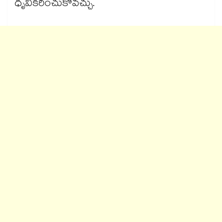
ధృవీకరించుకోవచ్చు.