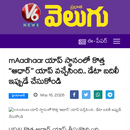
ఈ-పేపర్
mAadhaar యాప్ స్థానంలో కొత్త
‘‘ఆధార్’’ యాప్ వచ్చేసింది.. డేటా బదిలీ
ఇప్పుడే చేసుకోండి
May 16, 2026
హైదరాబాద్