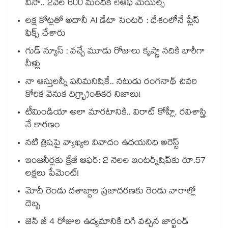
వీసా.. 2వేల 600 మందికి లేఆఫ్ మెయిల్స్
లక్ష కోట్లతో అదానీ AI డేటా సెంటర్ : దేశంలోనే ప్లేస్
ఫిక్స్ చేశారు
గుడ్ న్యూస్ : వచ్చే మూడు రోజులు కృష్ణా నదికి భారీగా
నీళ్లు
నా ఆస్తులన్నీ పనిమనిషికే.. నటుడు రంగనాథ్ చివరి
కోరిక వెనుక దిగ్భ్రాంతికర నిజాలు!
టీమిండియా అలా మారటానికి.. విరాట్ కోహ్లీ, రవిశాస్త్రి
నే కారణం
నటి త్రిషపై వ్యాఖ్యల వివాదం ఉదయనిధి అరెస్ట్
ఇంజనీర్లకు క్రేజీ ఆఫర్: 2 నెలల ఇంటర్న్‌షిప్‌కు రూ.57
లక్షలు పేమెంట్!
మోదీ రెండు దశాబ్దాల ప్రజాదరణకు రెండు వారాల్లో
దెబ్బ
జెన్ జీ 4 రోజుల ఉద్యమానికి దిగి వచ్చిన జార్ఖండ్