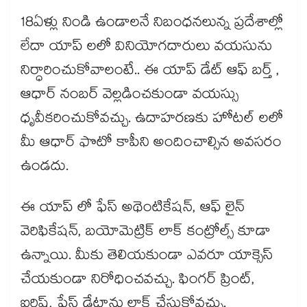
18ఏళ్లు నిండి ఉండాలనే నిబంధనలున్న ప్రదేశాల్లో
లేదా యాప్ లలో వినియోగదారులు వయసును
నిర్ధారించుకోవాలంటే.. ఈ యాప్ డేట్ ఆఫ్ బర్త్ ,
ఆధార్ నంబర్ వెల్లడించకుండా వయస్సు
ధృవీకరించుకోవచ్చు. ఉదాహరణకు హోటల్ లలో
మీ ఆధార్ ఫొటో కాపీని అందించాల్సిన అవసరం
ఉండదు.
ఈ యాప్ లో ఫేస్ అథెంటికేషన్, ఆఫ్ లైన్
వెరిఫికేషన్, బయోమెట్రిక్ లాక్ కంట్రోల్స్ కూడా
ఉన్నాయి. మీకు తెలియకుండా ఎవరూ యాక్సెస్
చేయకుండా నిరోధించవచ్చు. ఫింగర్ ప్రింట్,
ఐరిష్, ఫేస్ డేటాను లాక్ చేసుకోవచ్చు.