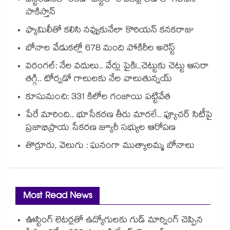
వెస్టిండీస్‌తో రెండో టెస్ట్‌లో 8 వికెట్ల తేడాతో గెలిచిన
పాకిస్తాన్
ఫ్యామిలీతో కలిసి నవ్వుకునేలా కొరియన్ కనకరాజు
బోనాల వేడుకల్లో 678 మంది పోకిరీల అరెస్ట్
వరంగల్‍: నేల వదులు.. వేర్లు పైకి!..చెట్టుకు చెట్టు ఆసరా
తగ్గి.. టోర్నడో గాలులకు నేల వాలుతున్నయ్
కూసుమంచి: 331 కిలోల గంజాయి పట్టివేత
పేరే మారింది.. భూసేకరణ తీరు మారలే.. ఫ్యూచర్ సిటీపై
ప్రజాభిప్రాయ సేకరణ జ్యూరీ సభ్యుల ఆరోపణ
తొర్రూరు, వెలుగు : ఘనంగా ముత్యాలమ్మ బోనాలు
Most Read News
ఊస్టింగ్ లెటర్లతో ఉద్యోగులకు గుడ్ మార్నింగ్ చెప్పిన