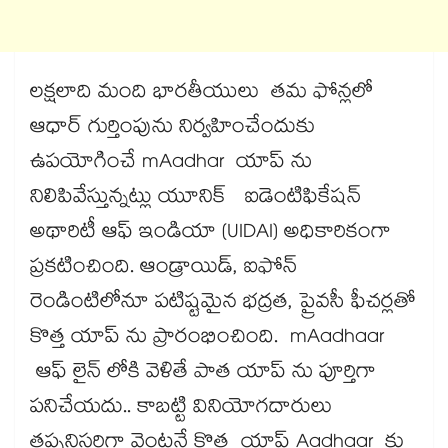
లక్షలాది మంది భారతీయులు తమ ఫోన్లలో
ఆధార్ గుర్తింపును నిర్వహించేందుకు
ఉపయోగించే mAadhar యాప్ ను
నిలిపివేస్తున్నట్లు యూనిక్ ఐడెంటిఫికేషన్
అథారిటీ ఆఫ్ ఇండియా (UIDAI) అధికారికంగా
ప్రకటించింది. ఆండ్రాయిడ్, ఐఫోన్
రెండింటిలోనూ పటిష్టమైన భద్రత, ప్రైవసీ ఫీచర్లతో
కొత్త యాప్ ను ప్రారంభించింది. mAadhaar
ఆఫ్ లైన్ లోకి వెళితే పాత యాప్ ను పూర్తిగా
పనిచేయదు.. కాబట్టి వినియోగదారులు
తప్పనిసరిగా వెంటనే కొత్త యాప్ Aadhaar కు