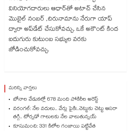
వినియోగదారులు ఆధార్‌తో అటాచ్ చేసిన
మొబైల్ నంబర్ ,చిరునామాను నేరుగా యాప్
ద్వారా అప్‌డేట్ చేసుకోవచ్చు. ఒకే అకౌంట్ కింద
ఐదుగురు కుటుంబ సభ్యుల వరకు
జోడించుకోవచ్చు.
మరిన్ని వార్తలు
బోనాల వేడుకల్లో 678 మంది పోకిరీల అరెస్ట్
వరంగల్‍: నేల వదులు.. వేర్లు పైకి!..చెట్టుకు చెట్టు ఆసరా
తగ్గి.. టోర్నడో గాలులకు నేల వాలుతున్నయ్
కూసుమంచి: 331 కిలోల గంజాయి పట్టివేత