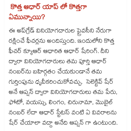
కొత్త ఆధార్ యాప్ లో కొత్తగా
ఏమున్నాయి?
ఈ అప్‌గ్రేడ్ వినియోగదారుల ప్రైవసీని నేరుగా
రక్షించే ఫీచర్లను అందిస్తుంది. ఇందులోని కొత్త
ఫీచర్ క్యూఆర్ ఆధారిత ఆధార్ షేరింగ్. దీని
ద్వారా వినియోగదారులు తమ పూర్తి ఆధార్
నంబర్‌ను బహిర్గతం చేయకుండానే తమ
గుర్తింపును ధృవీకరించుకోవచ్చు. సెలెక్టివ్ షేర్
అనే ఆప్షన్ ద్వారా వినియోగదారులు తమ పేరు,
ఫోటో, వయస్సు, లింగం, చిరునామా, మొబైల్
నంబర్ లేదా ఆధార్ స్టేటస్ వంటి ఏ వివరాలను
షేర్ చేయాలా వద్దా అనేది ఆప్షన్ గా ఉంటుంది.