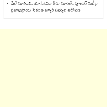
పేరే మారింది.. భూసేకరణ తీరు మారలే.. ఫ్యూచర్ సిటీపై
ప్రజాభిప్రాయ సేకరణ జ్యూరీ సభ్యుల ఆరోపణ