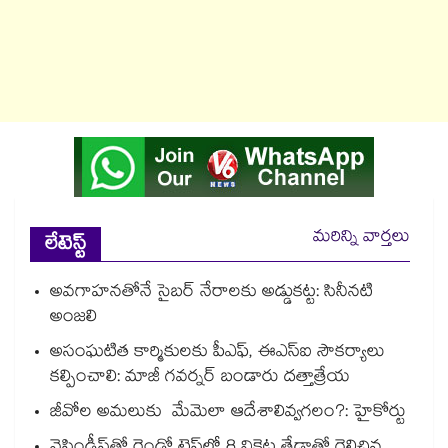
మరిన్ని వార్తలు
లేటెస్ట్
అవగాహనతోనే సైబర్ నేరాలకు అడ్డుకట్ట: సినీనటి
అంజలి
అసంఘటిత కార్మికులకు పీఎఫ్, ఈఎస్ఐ సౌకర్యాలు
కల్పించాలి: మాజీ గవర్నర్ బండారు దత్తాత్రేయ
జీవోల అమలుకు మేమెలా ఆదేశాలివ్వగలం?: హైకోర్టు