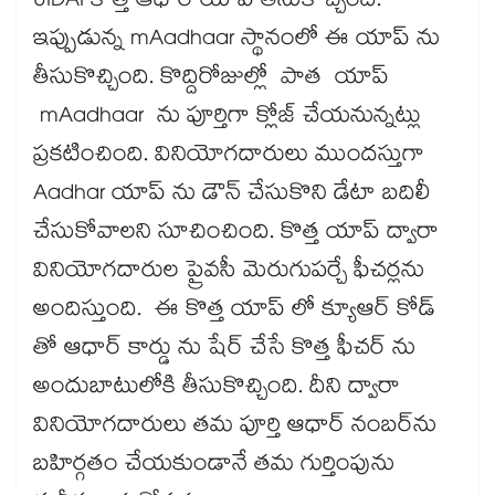
UIDAI కొత్త ఆధార్ యాప్ తీసుకొచ్చింది.
ఇప్పుడున్న mAadhaar స్థానంలో ఈ యాప్ ను
తీసుకొచ్చింది. కొద్దిరోజుల్లో పాత యాప్
mAadhaar ను పూర్తిగా క్లోజ్ చేయనున్నట్లు
ప్రకటించింది. వినియోగదారులు ముందస్తుగా
Aadhar యాప్ ను డౌన్ చేసుకొని డేటా బదిలీ
చేసుకోవాలని సూచించింది. కొత్త యాప్ ద్వారా
వినియోగదారుల ప్రైవసీ మెరుగుపర్చే ఫీచర్లను
అందిస్తుంది. ఈ కొత్త యాప్ లో క్యూఆర్ కోడ్
తో ఆధార్ కార్డు ను షేర్ చేసే కొత్త ఫీచర్ ను
అందుబాటులోకి తీసుకొచ్చింది. దీని ద్వారా
వినియోగదారులు తమ పూర్తి ఆధార్ నంబర్‌ను
బహిర్గతం చేయకుండానే తమ గుర్తింపును