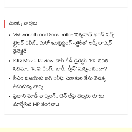
మరిన్ని వార్తలు
Vishwanath and Sons Trailer: ‘విశ్వనాథ్ అండ్ సన్స్’
ట్రైలర్ రిలీజ్.. మరో ఇంట్రెస్టింగ్ స్టోరీతో లక్కీ భాస్కర్
డైరెక్టర్
KJQ Movie Review: నాగ్ కేడీ డైరెక్టర్ ‘KK’ చివరి
సినిమా.. ‘KJQ: కింగ్.. జాకీ.. క్వీన్’ మెప్పించిందా?
సీఎం విజయ్‎కు బిగ్ రిలీఫ్: విడాకుల కేసు వెనక్కి
తీసుకున్న భార్య
ప్రధాని మోడీ వార్నింగ్.. జెన్ జీపై దెబ్బకు రూటు
మార్చేసిన MP కంగనా..!