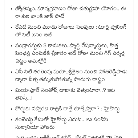
జ్యోతిష్యం: సూర్యగ్రహణం రోజు చతుర్గ్రహ యోగం.. ఈ
రాశుల వారికి జాక్ పాట్!
రేపటి నుంచి మూడు రోజులు సెలవులు : టూర్ల ప్లానింగ్
లో సిటీ జనం బిజీ
పంద్రాగస్టుకు 3 కానుకలు..స్మార్ట్ రేషన్కార్డులు, కొత్త
పింఛన్ల పంపిణీకి శ్రీకారం అదే రోజు నుంచి గిగ్ వర్కర్ల
చట్టం అమల్లోకి
ఏపీ నీటి తరలింపు షురూ..శ్రీశైలం నుంచి పోతిరెడ్డిపాడు
ద్వారా నీళ్లు తన్నుకుపోతున్న పొరుగు రాష్ట్రం
మియాపూర్ సంతోష్ దాబాకు వెళ్తుంటారా..? ఇది
తెలిస్తే...!
కోర్టుకు వస్తారని రాత్రికి రాత్రే కూల్చేస్తారా? : హైకోర్టు
కంటెంప్ట్ కేసులో హైకోర్టు ఎదుట.. IAS సందీప్
సుల్తానియా హాజరు