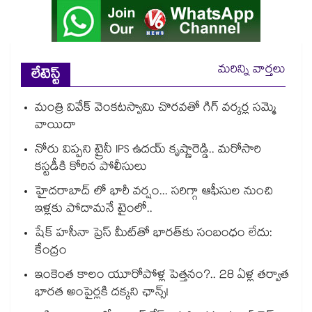
మరిన్ని వార్తలు
లేటెస్ట్
మంత్రి వివేక్ వెంకటస్వామి చొరవతో గిగ్ వర్కర్ల సమ్మె
వాయిదా
నోరు విప్పని ట్రైనీ IPS ఉదయ్ కృష్ణారెడ్డి.. మరోసారి
కస్టడీకి కోరిన పోలీసులు
హైదరాబాద్ లో భారీ వర్షం... సరిగ్గా ఆఫీసుల నుంచి
ఇళ్లకు పోదామనే టైంలో..
షేక్ హసీనా ప్రెస్ మీట్‎తో భారత్‎కు సంబంధం లేదు:
కేంద్రం
ఇంకెంత కాలం యూరోపోళ్ల పెత్తనం?.. 28 ఏళ్ల తర్వాత
భారత అంపైర్లకి దక్కని ఛాన్స్!