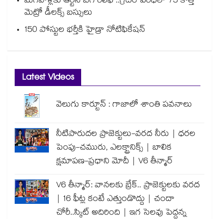
మగవాళ్లకు ఆర్టీసీ బిగ్ రిలీఫ్ ..గ్రేటర్ పరిధిలో 75 కొత్త
మెట్రో డీలక్స్ బస్సులు
150 పోస్టుల భర్తీకి హైడ్రా నోటిఫికేషన్
Latest Videos
వెలుగు కార్టూన్ : గాజాలో శాంతి పవనాలు
నీటిపారుదల ప్రాజెక్టులు-వరద నీరు | ధరల
పెంపు-చమురు, ఎలక్ట్రానిక్స్ | బాలిక
క్షమాపణ-ప్రధాని మోదీ | V6 తీన్మార్
V6 తీన్మార్: వానలకు బ్రేక్.. ప్రాజెక్టులకు వరద
| 16 ఫీట్ల కంటే ఎత్తుండొద్దు | చందా
చోరీ..స్కిట్ అదిరింది | ఇగ సెలవు పెద్దన్న