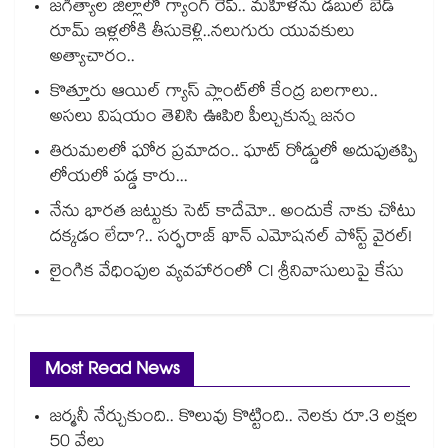
జగిత్యాల జిల్లాలో గ్యాంగ్ రేప్.. మహిళను డబుల్ బెడ్
రూమ్ ఇళ్లలోకి తీసుకెళ్లి..నలుగురు యువకులు
అత్యాచారం..
కొత్తూరు ఆయిల్ గ్యాస్⁪ ప్లాంట్⁫లో కేంద్ర బలగాలు..
అసలు విషయం తెలిసి ఊపిరి పీల్చుకున్న జనం
తిరుమలలో ఘోర ప్రమాదం.. ఘాట్ రోడ్డులో అదుపుతప్పి
లోయలో పడ్డ కారు...
నేను భారత జట్టుకు సెట్ కాదేమో.. అందుకే నాకు చోటు
దక్కడం లేదా?.. సర్ఫరాజ్ ఖాన్ ఎమోషనల్ పోస్ట్ వైరల్!
లైంగిక వేధింపుల వ్యవహారంలో CI శ్రీనివాసులుపై కేసు
Most Read News
జర్మనీ నేర్చుకుంది.. కొలువు కొట్టింది.. నెలకు రూ.3 లక్షల
50 వేలు