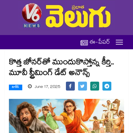
ఈ-పేపర్
కొత్త జోనర్‎తో ముందుకొస్తోన్న కీర్తి..
మూవీ స్ట్రీమింగ్ డేట్ అనౌన్స్
June 17, 2025
టాకీస్