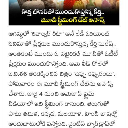
ఆగస్టులో ‘రివాల్వర్‌‌‌‌‌‌‌‌‌‌‌‌‌‌‌‌ రీటా’ అనే లేడీ ఓరియెంట్‌‌‌‌‌‌‌‌
సినిమాతో ప్రేక్షకుల ముందుకొస్తున్న కీర్తి సురేష్..
అంతకంటే ముందు ఓ సెటైరికల్ మూవీతో ఓటీటీ
ప్రేక్షకుల ముందుకొస్తోంది. ఆమె లీడ్ రోల్‌‌‌‌‌‌‌‌లో
ఐ.వి.శశి తెరకెక్కించిన చిత్రం ‘ఉప్పు కప్పురంబు’.
సోమవారం ఈ మూవీ స్ట్రీమింగ్‌‌‌‌‌‌‌‌ డేట్‌‌‌‌‌‌‌‌ను అనౌన్స్
చేశారు. జులై 4 నుంచి అమెజాన్ ప్రైమ్‌‌‌‌‌‌‌‌
వీడియోలో ఇది స్ట్రీమింగ్‌‌‌‌‌‌‌‌ కానుంది. తెలుగుతో
పాటు తమిళ, కన్నడ, మలయాళ, హిందీ భాషల్లో
అందుబాటులోకి వస్తోంది. నైంటీస్‌‌‌‌‌‌‌‌ బ్యాక్‌‌‌‌‌‌‌‌డ్రాప్‌‌‌‌‌‌‌‌లో