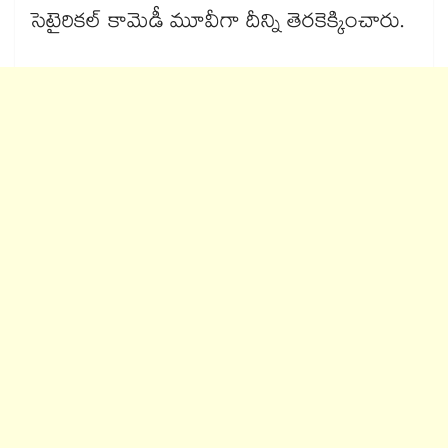
సెటైరికల్ కామెడీ మూవీగా దీన్ని తెరకెక్కించారు.