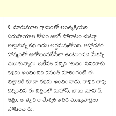
ఓ మారుమూల గ్రామంలో అంత్యక్రియల
సదుపాయాల కోసం జరిగే పోరాటం చుట్టూ
అల్లుకున్న కథ ఇదని అర్థమవుతోంది. ఆహ్లాదకర
హాస్యంతో ఆలోచింపజేసేలా ఉంటుందని మేకర్స్
చెబుతున్నారు. ఇటీవల వచ్చిన ‘శుభం’ సినిమాకు
కథను అందించిన వసంత్ మారింగంటి ఈ
చిత్రానికి కూడా కథను అందించాడు. రాధిక లావు
నిర్మించిన ఈ చిత్రంలో సుహాస్, బాబు మోహన్,
శత్రు, తాళ్లూరి రామేశ్వరి ఇతర ముఖ్యపాత్రలు
పోషించారు.