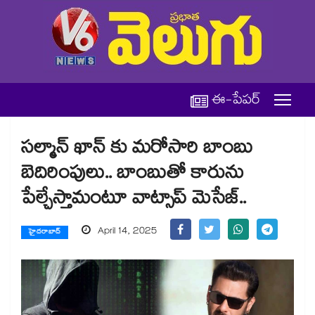
ఈ-పేపర్
సల్మాన్ ఖాన్ కు మరోసారి బాంబు
బెదిరింపులు.. బాంబుతో కారును
పేల్చేస్తామంటూ వాట్సాప్ మెసేజ్..
April 14, 2025
హైదరాబాద్