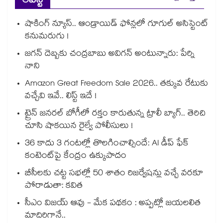
లేటెస్ట్
షాకింగ్ న్యూస్.. ఆండ్రాయిడ్ ఫోన్లలో గూగుల్ అసిస్టెంట్
కనుమరుగు !
జగన్ దెబ్బకు చంద్రబాబు అవిగన్ అంటున్నారు: పేర్ని
నాని
Amazon Great Freedom Sale 2026.. తక్కువ రేటుకు
వచ్చేవి ఇవే.. లిస్ట్ ఇదే !
ట్రైన్ జనరల్ బోగీలో రక్తం కారుతున్న ట్రాలీ బ్యాగ్.. తెరిచి
చూసి షాకయిన రైల్వే పోలీసులు !
36 కాదు 3 గంటల్లో తొలగించాల్సిందే: AI డీప్ ఫేక్
కంటెంట్‎పై కేంద్రం ఉక్కుపాదం
బీసీలకు చట్ట సభల్లో 50 శాతం రిజర్వేషన్లు వచ్చే వరకూ
పోరాడుతా: కవిత
సీఎం విజయ్ ఆవు - మేక పథకం : అప్పట్లో జయలలిత
మాదిరిగానే..