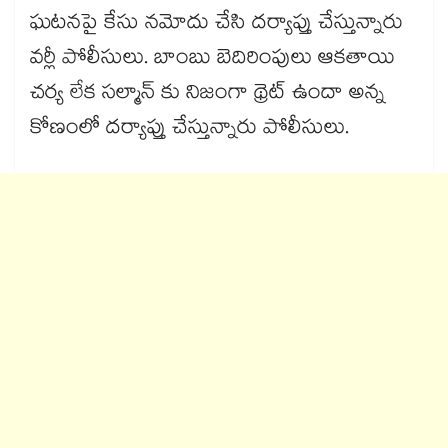
ఘటనపై కేసు నమోదు చేసి దర్యాప్తు చేస్తున్నారు
వర్లీ పోలీసులు. బాంబు బెదిరింపులు ఆకతాయి
చర్య లేక సల్మాన్ కు నిజంగా థ్రెట్ ఉందా అన్న
కోణంలో దర్యాప్తు చేస్తున్నారు పోలీసులు.