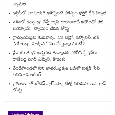
శ్యామల
ఆర్టీసీలో జూనియర్ అసిస్టెంట్‌‌ పోస్టుల భర్తీకి గ్రీన్‌‌ సిగ్నల్
ATMలో డబ్బు డ్రా చేస్తే క్యాష్ రాకుండానే అకౌంట్లో కట్
అయ్యాయ్.. న్యాయం చేసిన కోర్టు
గ్రాడ్యుయేట్లకు శుభవార్త.. TCS, విప్రో, ఇన్ఫోసిస్, టెక్
మహీంద్రా, హెచ్సీఎల్ ఏం చేస్తున్నాయంటే?
ప్రేమకు తండ్రి అడ్డుపడుతున్నాడని పోలీస్ స్టేషన్⁪కు
రాజేంద్ర నగర్ ఎమ్మెల్యే కొడుకు !
నేరడిగొండలో సినీ జాతర..ప్రకృతి ఒడిలో విశ్వక్ సేన్
సినిమా షూటింగ్
రైతులకు కోపరేటివ్ షాక్..సొసైటీల్లో నిలిచిపోయిన క్రాప్
లోన్లు