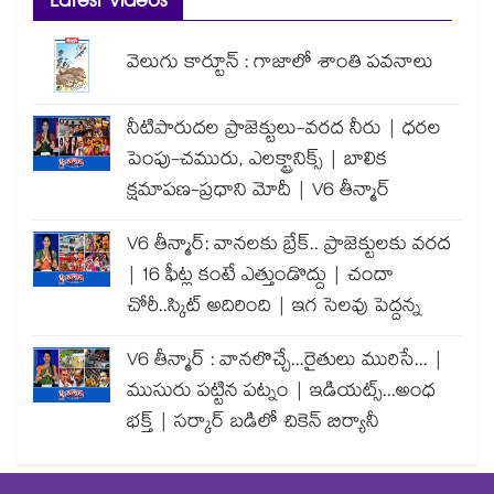
Latest Videos
వెలుగు కార్టూన్ : గాజాలో శాంతి పవనాలు
నీటిపారుదల ప్రాజెక్టులు-వరద నీరు | ధరల
పెంపు-చమురు, ఎలక్ట్రానిక్స్ | బాలిక
క్షమాపణ-ప్రధాని మోదీ | V6 తీన్మార్
V6 తీన్మార్: వానలకు బ్రేక్.. ప్రాజెక్టులకు వరద
| 16 ఫీట్ల కంటే ఎత్తుండొద్దు | చందా
చోరీ..స్కిట్ అదిరింది | ఇగ సెలవు పెద్దన్న
V6 తీన్మార్ : వానలొచ్చే...రైతులు మురిసే... |
ముసురు పట్టిన పట్నం | ఇడియట్స్...అంధ
భక్త్ | సర్కార్ బడిలో చికెన్ బిర్యానీ