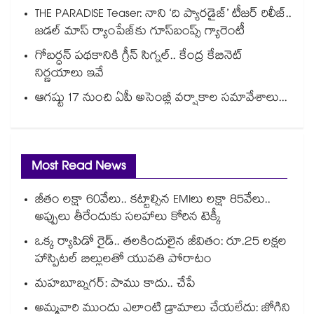
THE PARADISE Teaser: నాని ‘ది ప్యారడైజ్‌‌’ టీజర్ రిలీజ్..
జడల్ మాస్ ర్యాంపేజ్‌కు గూస్‌బంప్స్ గ్యారెంటీ
గోబర్ధన్ పథకానికి గ్రీన్ సిగ్నల్.. కేంద్ర కేబినెట్
నిర్ణయాలు ఇవే
ఆగష్టు 17 నుంచి ఏపీ అసెంబ్లీ వర్షాకాల సమావేశాలు...
Most Read News
జీతం లక్షా 60వేలు.. కట్టాల్సిన EMIలు లక్షా 85వేలు..
అప్పులు తీరేందుకు సలహాలు కోరిన టెక్కీ
ఒక్క ర్యాపిడో రైడ్.. తలకిందులైన జీవితం: రూ.25 లక్షల
హాస్పిటల్ బిల్లులతో యువతి పోరాటం
మహబూబ్నగర్: పాము కాదు.. చేపే
అమ్మవారి ముందు ఎలాంటి డ్రామాలు చేయలేదు: జోగిని