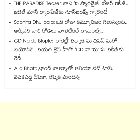
THE PARADISE Teaser: నాని ‘ది ప్యారడైజ్‌‌’ టీజర్ రిలీజ్..
జడల్ మాస్ ర్యాంపేజ్‌కు గూస్‌బంప్స్ గ్యారెంటీ
Sobhita Dhulipala: ఒక రోజు కమ్యూనిజం గెలుస్తుంది..
అక్కినేని వారి కోడలు పొలిటికల్ కామెంట్స్..
GD Naidu Biopic: ‘రాకెట్రీ’ తర్వాత మాధవన్ మరో
బయోపిక్.. రియల్ లైఫ్ హీరో ‘GD నాయుడు’ రిలీజ్⁬కు
రెడీ
Alia Bhatt: బ్రాండ్ వాల్యూలో ఆలియా భట్ టాప్..
వెనకపడ్డ దీపికా, రష్మిక మందన్న