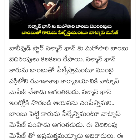
బాలీవుడ్ స్టార్ సల్మాన్ ఖాన్ కు మరోసారి బాంబు
బెదిరింపులు కలకలం రేపాయి. సల్మాన్ ఖాన్
కారును బాంబుతో పేల్చేస్తామంటూ ముంబై
వర్లీలోని రవాణాశాఖ కార్యాలయానికి వాట్సాప్
మెసేజ్ చేశాడు ఆగంతకుడు. సల్మాన్ ఖాన్
ఇంట్లోకి చొరబడి ఆయనను చంపేస్తామని..
బాంబు పెట్టి కారును పేల్చేస్తామంటూ వాట్సాప్
మెసేజ్ పంపాడు ఆగంతకుడు. ఈ బెదిరింపు
మెసేజ్ తో అప్రమత్తమయ్యారు అధికారులు. ఈ