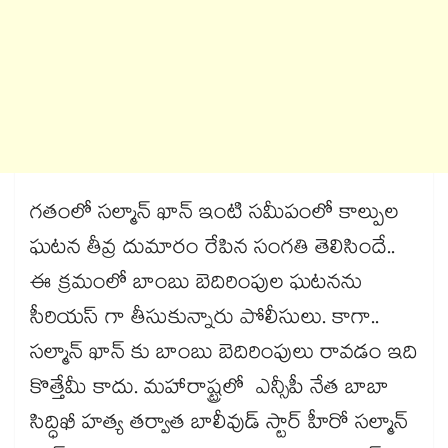
గతంలో సల్మాన్ ఖాన్ ఇంటి సమీపంలో కాల్పుల
ఘటన తీవ్ర దుమారం రేపిన సంగతి తెలిసిందే..
ఈ క్రమంలో బాంబు బెదిరింపుల ఘటనను
సీరియస్ గా తీసుకున్నారు పోలీసులు. కాగా..
సల్మాన్ ఖాన్ కు బాంబు బెదిరింపులు రావడం ఇది
కొత్తేమీ కాదు. మహారాష్ట్రలో ఎన్సీపీ నేత బాబా
సిద్ధిఖీ హత్య తర్వాత బాలీవుడ్ స్టార్ హీరో సల్మాన్