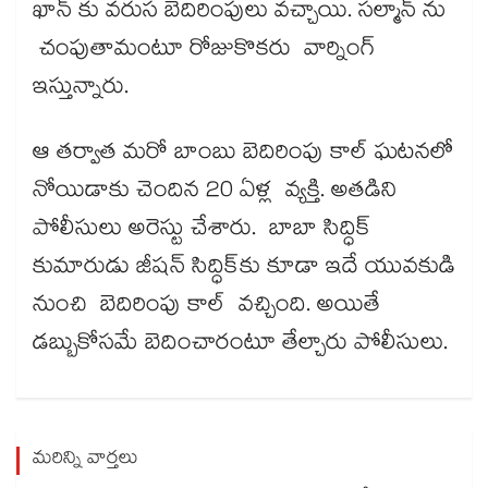
ఖాన్ కు వరుస బెదిరింపులు వచ్చాయి. సల్మాన్ ను
చంపుతామంటూ రోజుకొకరు వార్నింగ్
ఇస్తున్నారు.
ఆ తర్వాత మరో బాంబు బెదిరింపు కాల్ ఘటనలో
నోయిడాకు చెందిన 20 ఏళ్ల వ్యక్తి. అతడిని
పోలీసులు అరెస్టు చేశారు. బాబా సిద్ధిక్
కుమారుడు జీషన్ సిద్ధిక్‌కు కూడా ఇదే యువకుడి
నుంచి బెదిరింపు కాల్ వచ్చింది. అయితే
డబ్బుకోసమే బెదించారంటూ తేల్చారు పోలీసులు.
మరిన్ని వార్తలు