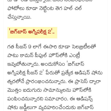
కూడా రెడీ చేస్తున్నారు. దీనికి సంబంధించిన
ఫోటోలు కూడా నెట్టింట తెగ హల్ చల్
చేస్తున్నాయి.
'బిగ్‌బాస్ అగ్నిపరీక్ష 2'..
గత సీజన్ 9 లాగే ఈసారి కూడా సెలబ్రిటీలతో
పాటు కామన్ పీపుల్ హౌస్‌లోకి ఎంట్రీ
ఇవ్వబోతున్నారు. అందుకోసం 'బిగ్‌బాస్
అగ్నిపరీక్ష సీజన్ 2' పేరుతో ప్రత్యేక ఆడిషన్ షోను
త్వరలోనే ప్రారంభించనున్నారు. ఈ ప్రాసెస్ ద్వారా
మొత్తం ఐదుగురు సామాన్యులను హౌస్‌లోకి
పంపించనున్నారని సమాచారం. ఈ ఆడిషన్స్
షోకు జడ్జీలుగా వ్యవహరించేందుకు బిగ్‌బాస్