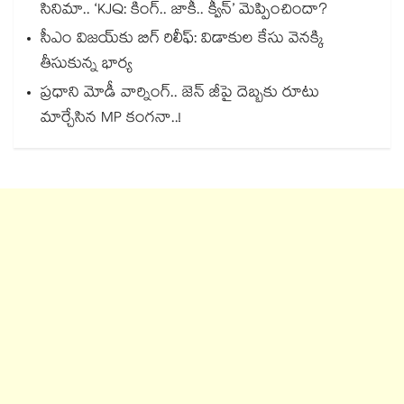
సినిమా.. ‘KJQ: కింగ్.. జాకీ.. క్వీన్’ మెప్పించిందా?
సీఎం విజయ్‎కు బిగ్ రిలీఫ్: విడాకుల కేసు వెనక్కి
తీసుకున్న భార్య
ప్రధాని మోడీ వార్నింగ్.. జెన్ జీపై దెబ్బకు రూటు
మార్చేసిన MP కంగనా..!