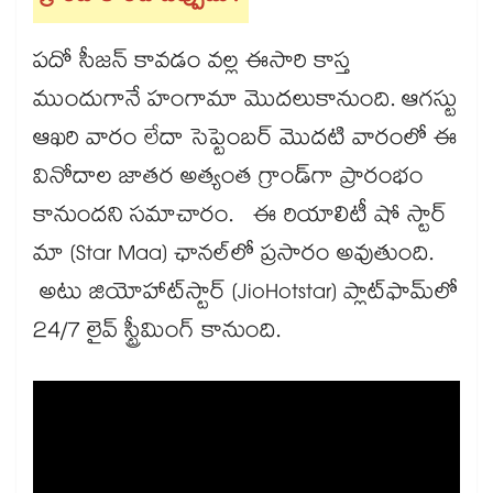
పదో సీజన్ కావడం వల్ల ఈసారి కాస్త
ముందుగానే హంగామా మొదలుకానుంది. ఆగస్టు
ఆఖరి వారం లేదా సెప్టెంబర్ మొదటి వారంలో ఈ
వినోదాల జాతర అత్యంత గ్రాండ్‌గా ప్రారంభం
కానుందని సమాచారం. ఈ రియాలిటీ షో స్టార్
మా (Star Maa) ఛానల్‌లో ప్రసారం అవుతుంది.
అటు జియోహాట్‌స్టార్ (JioHotstar) ప్లాట్‌ఫామ్‌లో
24/7 లైవ్ స్ట్రీమింగ్ కానుంది.