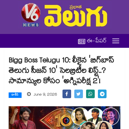
ఈ-పేపర్
Bigg Boss Telugu 10: లీకైన 'బిగ్‌బాస్
తెలుగు సీజన్ 10' సెలబ్రిటీల లిస్ట్..?
సామాన్యుల కోసం 'అగ్నిపరీక్ష 2'!
June 9, 2026
టాకీస్