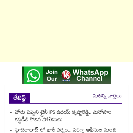
మరిన్ని వార్తలు
లేటెస్ట్
నోరు విప్పని ట్రైనీ IPS ఉదయ్ కృష్ణారెడ్డి.. మరోసారి
కస్టడీకి కోరిన పోలీసులు
హైదరాబాద్ లో భారీ వర్షం... సరిగ్గా ఆఫీసుల నుంచి