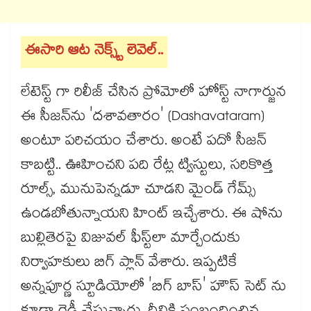
ఈసారి ఆట నెక్స్ట్ లెవెల్..
లేటెస్ట్ గా రిలీజ్ చేసిన ప్రోమోలో హోస్ట్ నాగార్జున
ఈ సీజన్‌ను 'దశావతారం' (Dashavataram)
అంటూ పరిచయం చేశారు. అంటే పదో సీజన్
కాబట్టి.. ఊహించని పది రేట్ల ట్విస్టులు, సరికొత్త
రూల్స్, మునుపెన్నడూ చూడని మైండ్ గేమ్స్
ఉండబోతున్నాయని హింట్ ఇచ్చేశారు. ఈ షోను
బుల్లితెరపై విజువల్ ఫీస్ట్‌లా మార్చేందుకు
నిర్వాహకులు బిగ్ ప్లాన్ వేశారు. ఇప్పటికే
అన్నపూర్ణ స్టూడియోలో 'బిగ్ బాస్' హౌస్ సెట్ ను