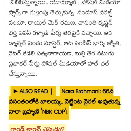
వినిపిస్తున్నాయి.. యూట్యూబ్ , సోషల్ మీడియా
స్టార్స్ గా గుర్తింపు తెచ్చుకున్న నందూస్ వరల్డ్
నందూ, రాయల్ మెక్ రమణ, వాసంతి కృష్ణన్
భర్త పవన్ కళ్యాణ్ పేర్లు తెరపైకి వచ్చాయి. ఇక
డ్యాన్సర్ పండు మాస్టర్, ఆట సందీప్ భార్య జ్యోతి,
రైటర్ కడలి సత్యనారాయణ, బుల్లి తెర నటుడు
ప్రభాకర్ పేర్లు సోషల్ మీడియాలో హల్ చల్
చేస్తున్నాయి.
►ALSO READ |
Nara Brahmani: 66వ
వసంతంలోకి బాలయ్య.. నెట్టింట వైరల్ అవుతున్న
నారా బ్రహ్మణి 'NBK CDP'!
గ్రాండ్ లాంచ్ ఎప్పుడు?