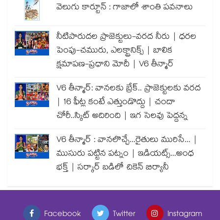
వెలుగు కార్టూన్ : గాజాలో శాంతి పవనాలు
నీటిపారుదల ప్రాజెక్టులు-వరద నీరు | ధరల
పెంపు-చమురు, ఎలక్ట్రానిక్స్ | బాలిక
క్షమాపణ-ప్రధాని మోదీ | V6 తీన్మార్
V6 తీన్మార్: వానలకు బ్రేక్.. ప్రాజెక్టులకు వరద
| 16 ఫీట్ల కంటే ఎత్తుండొద్దు | చందా
చోరీ..స్కిట్ అదిరింది | ఇగ సెలవు పెద్దన్న
V6 తీన్మార్ : వానలొచ్చే...రైతులు మురిసే... |
ముసురు పట్టిన పట్నం | ఇడియట్స్...అంధ
భక్త్ | సర్కార్ బడిలో చికెన్ బిర్యానీ
Facebook
Twitter
Instagram