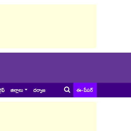
ైఫ్
జిల్లాలు
దర్వాజ
ఈ-పేపర్