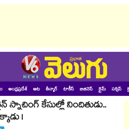
శం
ఆంధ్రప్రదేశ్
ఆట
తీన్మార్
టాకీస్
బిజినెస్
క్రైమ్
సక్సెస్
ల
స్నాచింగ్ కేసుల్లో నిందితుడు..
్కాడు !