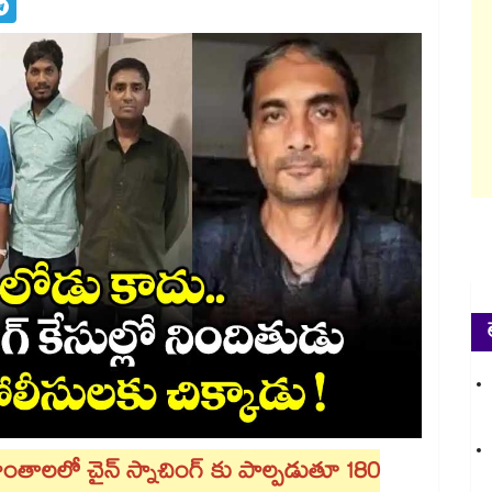
రాంతాలలో చైన్ స్నాచింగ్ కు పాల్పడుతూ 180