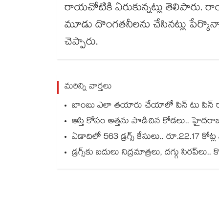
రాయచోటికి ఏరుకున్నట్లు తెలిపారు. రా
మూడు దొంగతనీలను చేసినట్లు పేర్కొన్నా
చెప్పారు.
మరిన్ని వార్తలు
బాంబు ఎలా తయారు చేయాలో పిన్ టు పిన్ రాసుకు
ఆస్తి కోసం అత్తను పొడిచిన కోడలు.. హై
ఏడాదిలో 563 డ్రగ్స్ కేసులు.. రూ.22.17 కోట్ల 
డ్రగ్స్⁭కు బదులు నిద్రమాత్రలు, దగ్గు సిరప్⁭ల