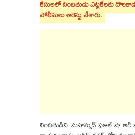
కేసులలో నిందితుడు ఎట్టకేలకు దొరిక
పోలీసులు అరెస్టు చేశారు.
నిందితుడిని మహమ్మద్ ఫైజల్ షా అలీ జాబ