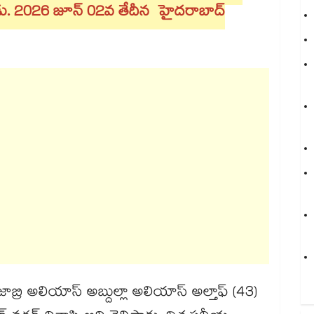
ాడు. 2026 జూన్ 02వ తేదీన హైదరాబాద్
్రి అలియాస్ అబ్దుల్లా అలియాస్ అల్తాఫ్ (43)