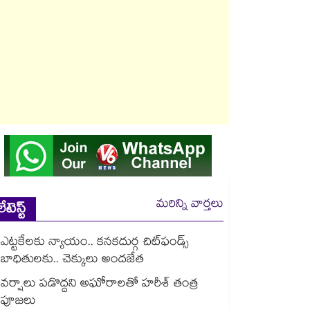
మరిన్ని వార్తలు
లేటెస్ట్
ఎట్టకేలకు న్యాయం.. కనకదుర్గ చిట్‌‌‌‌‌‌‌‌ఫండ్స్
బాధితులకు.. చెక్కులు అందజేత
వర్షాలు పడొద్దని అఘోరాలతో హరీశ్ తంత్ర
పూజలు