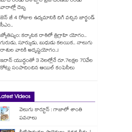
మోదీ రెండు దశాబ్దాల ప్రజాదరణకు రెండు
వారాల్లో దెబ్బ
జెన్ జీ 4 రోజుల ఉద్యమానికి దిగి వచ్చిన జార్ఖండ్
సీఎం..
జ్యోతిష్యం: కర్కాటక రాశిలో త్రిగ్రాహి యోగం..
గురుడు, సూర్యుడు, బుధుడు కలయిక.. నాలుగు
రాశుల వారికి అదృష్టయోగం..!
ఇరాన్ యుద్ధంతో 3 నెలల్లోనే రూ.7లక్షల 70వేల
కోట్లు సంపాదించిన ఆయిల్ కంపెనీలు
Latest Videos
వెలుగు కార్టూన్ : గాజాలో శాంతి
పవనాలు