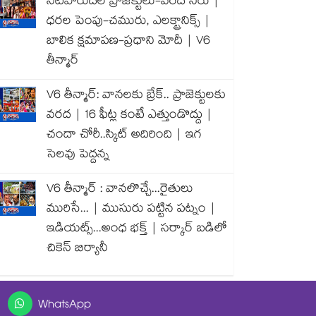
నీటిపారుదల ప్రాజెక్టులు-వరద నీరు |
ధరల పెంపు-చమురు, ఎలక్ట్రానిక్స్ |
బాలిక క్షమాపణ-ప్రధాని మోదీ | V6
తీన్మార్
V6 తీన్మార్: వానలకు బ్రేక్.. ప్రాజెక్టులకు
వరద | 16 ఫీట్ల కంటే ఎత్తుండొద్దు |
చందా చోరీ..స్కిట్ అదిరింది | ఇగ
సెలవు పెద్దన్న
V6 తీన్మార్ : వానలొచ్చే...రైతులు
మురిసే... | ముసురు పట్టిన పట్నం |
ఇడియట్స్...అంధ భక్త్ | సర్కార్ బడిలో
చికెన్ బిర్యానీ
WhatsApp