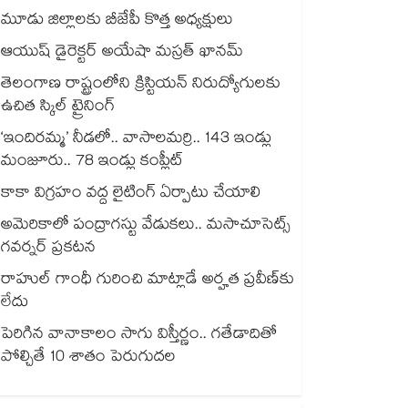
మూడు జిల్లాలకు బీజేపీ కొత్త అధ్యక్షులు
ఆయుష్‌‌ డైరెక్టర్ అయేషా మస్రత్ ఖానమ్‌‌
తెలంగాణ రాష్ట్రంలోని క్రిస్టియన్ నిరుద్యోగులకు
ఉచిత స్కిల్ ట్రైనింగ్
‘ఇందిరమ్మ’ నీడలో.. వాసాలమర్రి.. 143 ఇండ్లు
మంజూరు.. 78 ఇండ్లు కంప్లీట్
కాకా విగ్రహం వద్ద లైటింగ్ ఏర్పాటు చేయాలి
అమెరికాలో పంద్రాగస్టు వేడుకలు.. మసాచూసెట్స్
గవర్నర్ ప్రకటన
రాహుల్ గాంధీ గురించి మాట్లాడే అర్హత ప్రవీణ్‌‌‌‌కు
లేదు
పెరిగిన వానాకాలం సాగు విస్తీర్ణం.. గతేడాదితో
పోల్చితే 10 శాతం పెరుగుదల