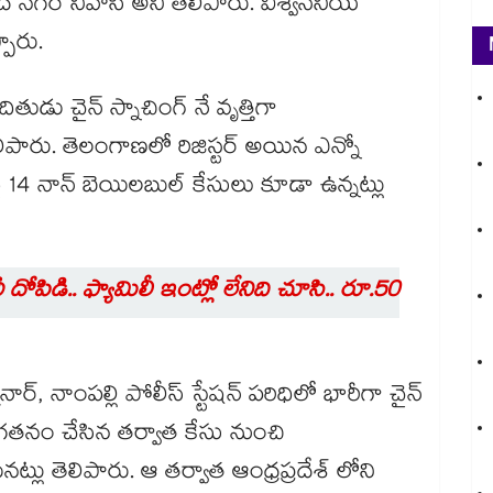
ద్ నగర్ నివాసి అని తెలిపారు. విశ్వసనీయ
్పారు.
ితుడు చైన్ స్నాచింగ్ నే వృత్తిగా
లిపారు. తెలంగాణలో రిజిస్టర్ అయిన ఎన్నో
 14 నాన్ బెయిలబుల్ కేసులు కూడా ఉన్నట్లు
దోపిడి.. ఫ్యామిలీ ఇంట్లో లేనిది చూసి.. రూ.50
్, నాంపల్లి పోలీస్ స్టేషన్ పరిధిలో భారీగా చైన్
దొంగతనం చేసిన తర్వాత కేసు నుంచి
లు తెలిపారు. ఆ తర్వాత ఆంధ్రప్రదేశ్ లోని