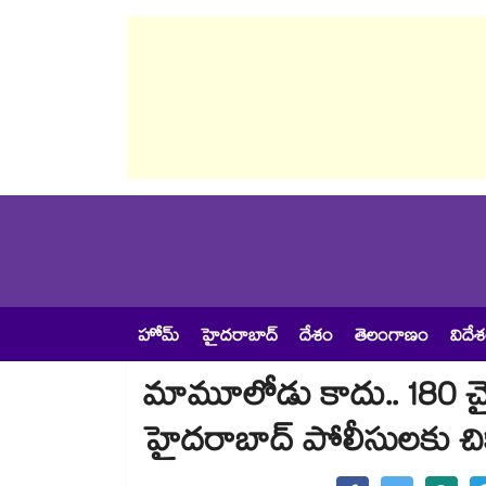
హోమ్
హైదరాబాద్
దేశం
తెలంగాణం
విదే
మామూలోడు కాదు.. 180 చైన్ 
హైదరాబాద్ పోలీసులకు చిక