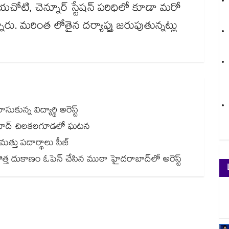
యచోటి, చెన్నూర్ స్టేషన్ పరిధిలో కూడా మరో
రు. మరింత లోతైన దర్యాప్తు జరుపుతున్నట్లు
న్న విద్యార్థి అరెస్ట్
దరాబాద్ చిలకలగూడలో ఘటన
మత్తు పదార్థాలు సీజ్
ు.. కొత్త దుకాణం ఓపెన్ చేసిన ముఠా హైదరాబాద్⁭లో అరెస్ట్