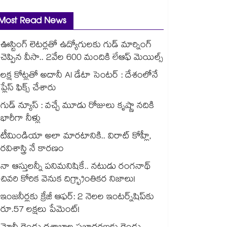
Most Read News
ఊస్టింగ్ లెటర్లతో ఉద్యోగులకు గుడ్ మార్నింగ్
చెప్పిన వీసా.. 2వేల 600 మందికి లేఆఫ్ మెయిల్స్
లక్ష కోట్లతో అదానీ AI డేటా సెంటర్ : దేశంలోనే
ప్లేస్ ఫిక్స్ చేశారు
గుడ్ న్యూస్ : వచ్చే మూడు రోజులు కృష్ణా నదికి
భారీగా నీళ్లు
టీమిండియా అలా మారటానికి.. విరాట్ కోహ్లీ,
రవిశాస్త్రి నే కారణం
నా ఆస్తులన్నీ పనిమనిషికే.. నటుడు రంగనాథ్
చివరి కోరిక వెనుక దిగ్భ్రాంతికర నిజాలు!
ఇంజనీర్లకు క్రేజీ ఆఫర్: 2 నెలల ఇంటర్న్‌షిప్‌కు
రూ.57 లక్షలు పేమెంట్!