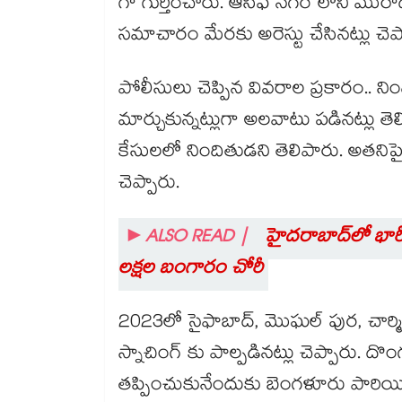
గా గుర్తించారు. ఆసిఫ్ నగర్ లోని మురా
సమాచారం మేరకు అరెస్టు చేసినట్లు చెప
పోలీసులు చెప్పిన వివరాల ప్రకారం.. నింద
మార్చుకున్నట్లుగా అలవాటు పడినట్లు తె
కేసులలో నిందితుడని తెలిపారు. అతనిపై
చెప్పారు.
►ALSO READ |
హైదరాబాద్⁭లో భారీ 
లక్షల బంగారం చోరీ
2023లో సైఫాబాద్, మొఘల్ పుర, చార్మినార
స్నాచింగ్ కు పాల్పడినట్లు చెప్పారు. 
తప్పించుకునేందుకు బెంగళూరు పారియినట్