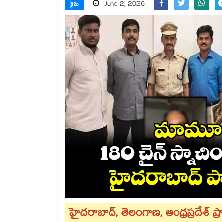
June 2, 2026
క్రైమ్
హైదరాబాద్, తెలంగాణ, ఆంధ్రప్రదేశ్ ప్