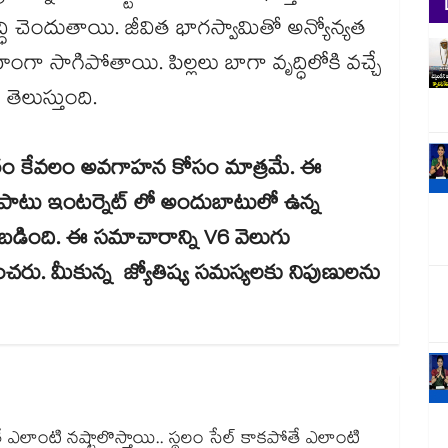
 చెందుతాయి. జీవిత భాగస్వామితో అన్యోన్యత
ంగా సాగిపోతాయి. పిల్లలు బాగా వృద్ధిలోకి వచ్చే
తెలుస్తుంది.
ం కేవలం అవగాహన కోసం మాత్రమే. ఈ
ో పాటు ఇంటర్నెట్ లో అందుబాటులో ఉన్న
ింది. ఈ సమాచారాన్ని V6 వెలుగు
చరు. మీకున్న జ్యోతిష్య సమస్యలకు నిపుణులను
 ఎలాంటి నష్టాలొస్తాయి.. స్థలం సేల్ కాకపోతే ఎలాంటి