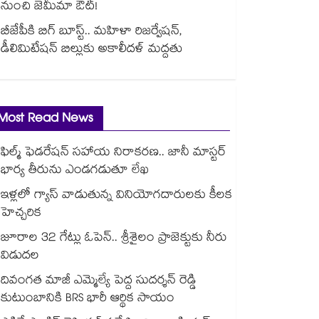
నుంచి జెమీమా ఔట్!
బీజేపీకి బిగ్ బూస్ట్.. మహిళా రిజర్వేషన్,
డీలిమిటేషన్ బిల్లుకు అకాలీదళ్ మద్దతు
Most Read News
ఫిల్మ్ ఫెడరేషన్ సహాయ నిరాకరణ.. జానీ మాస్టర్
భార్య తీరును ఎండగడుతూ లేఖ
ఇళ్లలో గ్యాస్ వాడుతున్న వినియోగదారులకు కీలక
హెచ్చరిక
జూరాల 32 గేట్లు ఓపెన్.. శ్రీశైలం ప్రాజెక్టుకు నీరు
విడుదల
దివంగత మాజీ ఎమ్మెల్యే పెద్ద సుదర్శన్ రెడ్డి
కుటుంబానికి BRS భారీ ఆర్థిక సాయం