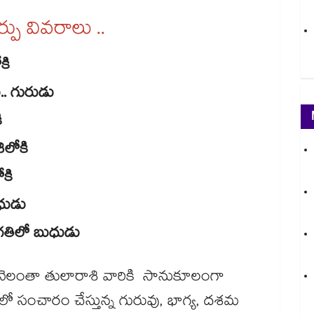
్పు వివరాలు ..
కి
ు.. గురుడు
ి
ిలోకి
కి
ధుడు
రగతిలో బుధుడు
 నెలంతా తులారాశి వారికి సానుకూలంగా
ో సంచారం చేస్తున్న గురువు, భాగ్య, దశమ