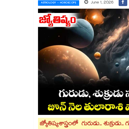
June 1, 2026
ASTROLOGY - HOROSCOPE
జ్యోతిష్యశాస్త్రంలో గురుడు.. శుక్రుడు.