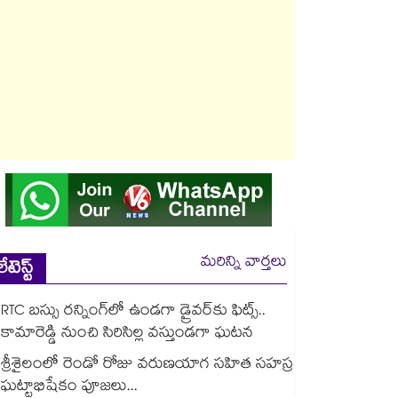
మరిన్ని వార్తలు
లేటెస్ట్
RTC బస్సు రన్నింగ్⁫లో ఉండగా డ్రైవర్‌కు ఫిట్స్..
కామారెడ్డి నుంచి సిరిసిల్ల వస్తుండగా ఘటన
శ్రీశైలంలో రెండో రోజు వరుణయాగ సహిత సహస్ర
ఘట్టాభిషేకం పూజలు...