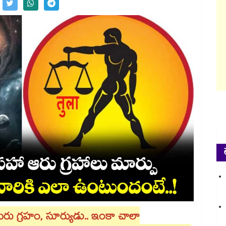
. గురు గ్రహం, సూర్యుడు.. ఇంకా చాలా