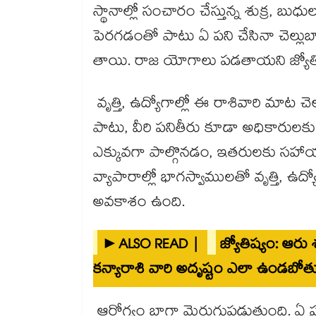
స్థానాల్లో సంచారం చేస్తున్న శుక్ర, బ
పెరగడంతో పాటు ఏ పని చేసినా చెల్లుబ
తాయి. రాజ యోగాలు పడతాయని జ్యోతిష
వృత్తి, ఉద్యోగాల్లో ఈ రాశివారి మాట
పాటు, వీరి పనితీరు కూడా అధికారులకు 
ఎక్కువగా పాల్గొనడం, ఇతరులకు సహ
వ్యాపారాల్లో భాగస్వాములతో వృత్తి, ఉద
అవకాశం ఉంది.
►ALSO READ |
జ్యోతిష్యం: ఆరు
కన్యారాశి వారి అదృష్టం ఎలా ఉండబోతుం
ఆరోగ్యం బాగా మెరుగుపడుతుంది. ఏ ప్