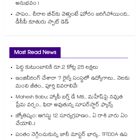
అనుభవం !
పాపం.. చీరాల బీచ్⁪కు వెళ్తుంటే ఘోరం జరిగిపోయింది..
డీసీపీ కూతురు స్పాట్ డెడ్
Most Read News
పెద్ది కుటుంబానికి రూ.2 కోట్ల 25 లక్షలు
ఇంజినీరింగ్ చేశారా ? రైల్వే సంస్థలో ఉద్యోగాలు.. నెలకు
మంచి జీతం.. పూర్తి వివరాలివే!
Mahesh Babu: హ్యాపీ బర్త్ డే MB.. మహేష్‌పై నమ్రత
ప్రేమ వర్షం.. ఫిదా అవుతున్న సూపర్‌స్టార్ ఫ్యాన్స్
జ్యోతిష్యం: ఆగస్టు 12 సూర్యగ్రహణం.. ఏ రాశి వారు ఏం
చేయాలి..!
పంతం నెగ్గించుకున్న జానీ మాస్టర్ భార్య.. TFTDDA ఉప