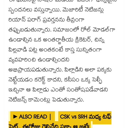
ఈ ఘటనపై సోషల్ మీడియా వేదికగా భిన్నమైన
స్పందనలు వస్తున్నాయి. మెజారిటీ నెటిజన్లు
రియాన్ పరాగ్ ప్రవర్తనను తీవ్రంగా
తప్పుబడుతున్నారు. సమాజంలో రోల్ మోడల్‌గా
ఉండాల్సిన ఒక అంతర్జాతీయ క్రికెటర్, చిన్న
పిల్లవాడి పట్ల అంతకంటే కాస్త సున్నితంగా
వ్యవహరించి ఉండాల్సిందని
అభిప్రాయపడుతున్నారు. పిల్లాడిని అలా పక్కకు
నెట్టేయడం కరెక్ట్ కాదని, కనీసం ఒక్క సెల్ఫీ
ఇచ్చినా ఆ పిల్లాడు ఎంతో సంతోషపడేవాడని
నెటిజన్స్ కామెంట్లు పెడుతున్నారు.
►ALSO READ |
CSK vs SRH మధ్య టఫ్
ఫైట్.. ఈరోజు గెలిచేది పక్కా ఆ జట్టే!