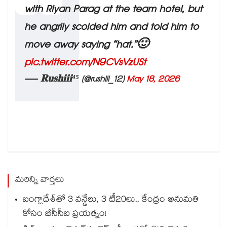
with Riyan Parag at the team hotel, but
he angrily scolded him and told him to
move away saying “hat.”🙂
pic.twitter.com/N9CVsVzUSt
— 𝐑𝐮𝐬𝐡𝐢𝐢𝐢⁴⁵ (@rushiii_12)
May 18, 2026
మరిన్ని వార్తలు
బంగ్లాదేశ్⁬తో 3 వన్డేలు, 3 టీ20లు.. కేంద్రం అనుమతి
కోసం బీసీసీఐ ప్రయత్నం!