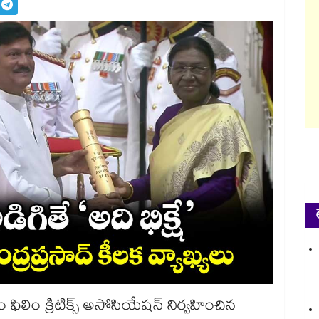
ఫిలిం క్రిటిక్స్ అసోసియేషన్ నిర్వహించిన