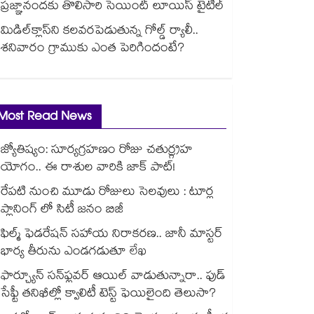
ప్రజ్ఞానందకు తొలిసారి సెయింట్‌‌‌‌ లూయిస్‌‌‌‌ టైటిల్
మిడిల్‌క్లాస్‌ని కలవరపెడుతున్న గోల్డ్ ర్యాలీ..
శనివారం గ్రాముకు ఎంత పెరిగిందంటే?
Most Read News
జ్యోతిష్యం: సూర్యగ్రహణం రోజు చతుర్గ్రహ
యోగం.. ఈ రాశుల వారికి జాక్ పాట్!
రేపటి నుంచి మూడు రోజులు సెలవులు : టూర్ల
ప్లానింగ్ లో సిటీ జనం బిజీ
ఫిల్మ్ ఫెడరేషన్ సహాయ నిరాకరణ.. జానీ మాస్టర్
భార్య తీరును ఎండగడుతూ లేఖ
ఫార్చ్యూన్ సన్‌ఫ్లవర్ ఆయిల్ వాడుతున్నారా.. ఫుడ్
సేఫ్టీ తనిఖీల్లో క్వాలిటీ టెస్ట్ ఫెయిలైంది తెలుసా?