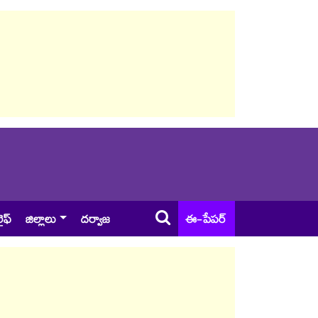
ైఫ్
జిల్లాలు
దర్వాజ
ఈ-పేపర్