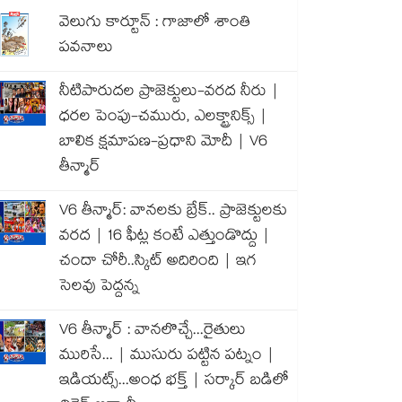
వెలుగు కార్టూన్ : గాజాలో శాంతి
పవనాలు
నీటిపారుదల ప్రాజెక్టులు-వరద నీరు |
ధరల పెంపు-చమురు, ఎలక్ట్రానిక్స్ |
బాలిక క్షమాపణ-ప్రధాని మోదీ | V6
తీన్మార్
V6 తీన్మార్: వానలకు బ్రేక్.. ప్రాజెక్టులకు
వరద | 16 ఫీట్ల కంటే ఎత్తుండొద్దు |
చందా చోరీ..స్కిట్ అదిరింది | ఇగ
సెలవు పెద్దన్న
V6 తీన్మార్ : వానలొచ్చే...రైతులు
మురిసే... | ముసురు పట్టిన పట్నం |
ఇడియట్స్...అంధ భక్త్ | సర్కార్ బడిలో