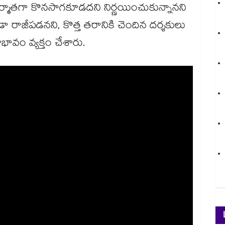
నిర్మాతగా కొనసాగకూడదని నిర్ణయించుకున్నానని
డా రాజీపడనని, కొత్త తరానికి చెందిన దర్శకులు
ావం వ్యక్తం చేశారు.