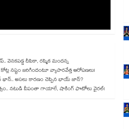
్.. వెనకపడ్డ దీపికా, రష్మిక మందన్న
.. కోట్ల నష్టం జరిగిందంటూ వ్యాపారవేత్త ఆరోపణలు!
ాన్ ఖాన్.. అసలు కారణం చెప్పిన భాయ్ జాన్?
ీభత్సం.. నటుడి వీపంతా గాయాలే, షాకింగ్ ఫొటోలు వైరల్!