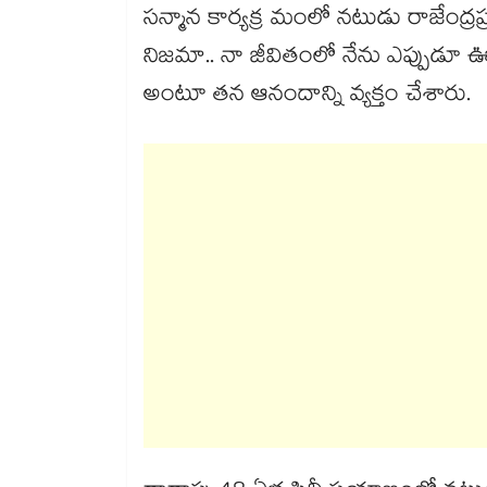
సన్మాన కార్యక్ర మంలో నటుడు రాజేంద్రప్
నిజమా.. నా జీవితంలో నేను ఎప్పుడూ
అంటూ తన ఆనందాన్ని వ్యక్తం చేశారు.