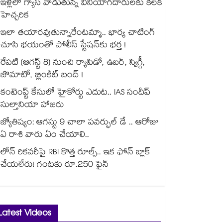
ఇళ్లలో గ్యాస్ వాడుతున్న వినియోగదారులకు కీలక
హెచ్చరిక
ఇలా తయారవుతున్నారేంటమ్మా.. భార్య చాటింగ్
చూసి భయంతో పోలీస్ స్టేషన్⁫కు భర్త !
రేపటి (ఆగస్ట్ 8) నుంచి ర్యాపిడో, ఉబర్, స్విగ్గీ,
జొమాటో, బ్లింకిట్ బంద్ !
కంటెంప్ట్ కేసులో హైకోర్టు ఎదుట.. IAS సందీప్
సుల్తానియా హాజరు
జ్యోతిష్యం: ఆగస్టు 9 చాలా పవర్ఫుల్ డే .. ఆరోజు
ఏ రాశి వారు ఏం చేయాలి..
లోన్ రికవరీపై RBI కొత్త రూల్స్.. ఇక ఫోన్ బ్లాక్
చేయలేరు! గంటకు రూ.250 ఫైన్
Latest Videos