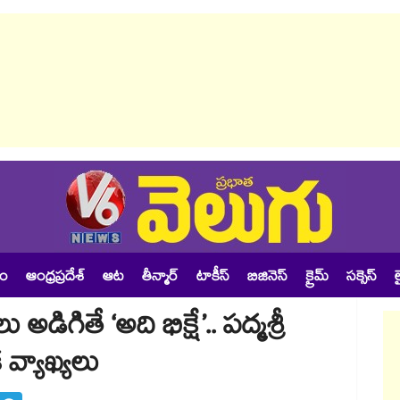
శం
ఆంధ్రప్రదేశ్
ఆట
తీన్మార్
టాకీస్
బిజినెస్
క్రైమ్
సక్సెస్
ల
డిగితే ‘అది భిక్షే’.. పద్మశ్రీ
 వ్యాఖ్యలు