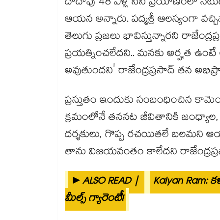
దాదాపు 48 ఏళ్ల సినీ ప్రయాణంలో నటుడ
ఆయన అన్నారు. పద్మశ్రీ ఆలస్యంగా వచ్చినా
తెలుగు ప్రజలు భావిస్తున్నారని రాజేంద్
ప్రయత్నించలేదని.. మనకు అర్హత ఉంటే ఆవా
అవుతుందని' రాజేంద్రప్రసాద్ తన అభిప్రా
ప్రస్తుతం ఇందుకు సంబంధించిన కామెం
క్రమంలోనే తననట జీవితానికి జంధ్యాల
దర్శకులు, గొప్ప రచయితలే బలమని ఆయన
తాను విజయవంతం కాలేదని రాజేంద్రప్
►ALSO READ |
Kalyan Ram: కళ్యా
మీల్స్ గ్యారెంటీ!