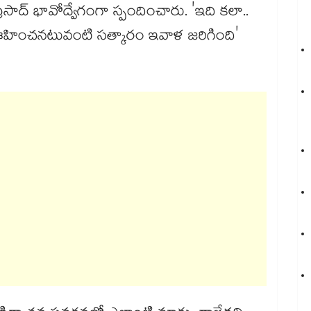
రసాద్ భావోద్వేగంగా స్పందించారు. 'ఇది కలా..
 ఊహించనటువంటి సత్కారం ఇవాళ జరిగింది'