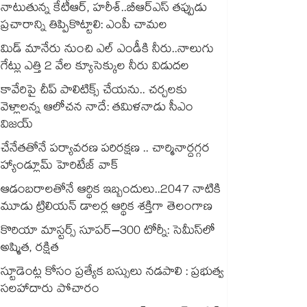
నాటుతున్న కేటీఆర్‌‌, హరీశ్‌‌..బీఆర్‌‌ఎస్‌‌ తప్పుడు
ప్రచారాన్ని తిప్పికొట్టాలి: ఎంపీ చామల
మిడ్ మానేరు నుంచి ఎల్ ఎండీకి నీరు..నాలుగు
గేట్లు ఎత్తి 2 వేల క్యూసెక్కుల నీరు విడుదల
కావేరిపై చీప్ పాలిటిక్స్ చేయను.. చర్చలకు
వెళ్లాలన్న ఆలోచన నాదే: తమిళనాడు సీఎం
విజయ్
చేనేతతోనే పర్యావరణ పరిరక్షణ .. చార్మినార్దగ్గర
హ్యాండ్లూమ్ హెరిటేజ్ వాక్
ఆడంబరాలతోనే ఆర్థిక ఇబ్బందులు..2047 నాటికి
మూడు ట్రిలియన్ డాలర్ల ఆర్థిక శక్తిగా తెలంగాణ
కొరియా మాస్టర్స్ సూపర్‌–300 టోర్నీ: సెమీస్⁬లో
అష్మిత, రక్షిత
స్టూడెంట్ల కోసం ప్రత్యేక బస్సులు నడపాలి : ప్రభుత్వ
సలహాదారు పోచారం