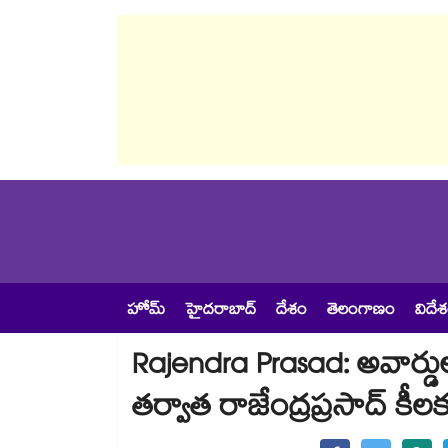
హోమ్
హైదరాబాద్
దేశం
తెలంగాణం
విదే
Rajendra Prasad: అవార్డులు అ
తర్వాత రాజేంద్రప్రసాద్ కీలక