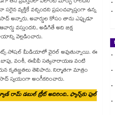
ిగా తన ప్రవర్తనలో ఎలాంటి మార్పు రాలేదని
 సరైన వ్యక్తికే వచ్చిందని ప్రపంచవ్యాప్తంగా ఉన్న
రప్రసాద్ అన్నారు. అవార్డుల కోసం తాను ఎప్పుడూ
ర్డు వస్తుందని.. అడిగితే అది బిక్ష
యాన్ని వెల్లడించారు.
ట్స్ సోషల్ మీడియాలో వైరల్ అవుతున్నాయి. ఈ
, బాపు, వంశీ, ఈవీవీ సత్యనారాయణ వంటి
 కృతజ్ఞతలు తెలిపారు. నిర్మాతగా మాత్రం
రసాద్ స్వయంగా అంగీకరించారు.
ణ్ రామ్ డబుల్ ట్రీట్ అదిరింది.. ఫ్యాన్స్‌కు ఫుల్