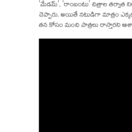
'మేడమ్', 'రాంబంటు' చిత్రాల తర్వాత 
చెప్పారు. అయితే నటుడిగా మాత్రం ఎక్క
తన కోసం మంచి పాత్రలు రాస్తారని ఆశాభ