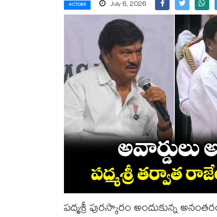
July 6, 2026
ACTORS
పద్మశ్రీ పురస్కారం అందుకున్న అనంతరం 