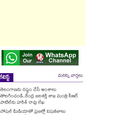
మరిన్ని వార్తలు
లేటెస్ట్
తెలంగాణకు నష్టం చేసే అంశాలు
తొలగించండి..కేంద్ర జలశక్తి శాఖ మంత్రి సీఆర్
పాటిల్‌‌కు హరీశ్ రావు లేఖ
సోషల్‌‌ మీడియాతో ప్రజల్లో విషబీజాలు