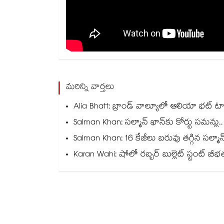
మరిన్ని వార్తలు
Alia Bhatt: బ్రాండ్ వాల్యూలో ఆలియా భట్ టాప
Salman Khan: సల్మాన్ ఖాన్‌కు కోర్టు సమన్లు
Salman Khan: 16 కేజీలు బరువు తగ్గిన సల్మ
Karan Wahi: షోలో రబ్బర్ బుల్లెట్ స్టంట్ బ