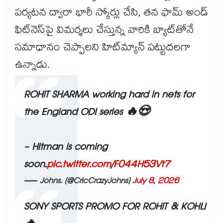
పర్యటన ద్వారా భారీ స్కోర్లు చేసి, తన ఫామ్ అండ్
ఫిట్‌నెస్‌పై విమర్శలు చేస్తున్న వారికి బ్యాట్‌తోనే
సమాధానం చెప్పాలని హిట్‌మ్యాన్ పట్టుదలగా
ఉన్నాడు.
ROHIT SHARMA working hard in nets for
the England ODI series 🔥😍
- Hitman is coming
soon.
pic.twitter.com/F044H53Vt7
— Johns. (@CricCrazyJohns)
July 8, 2026
SONY SPORTS PROMO FOR ROHIT & KOHLI