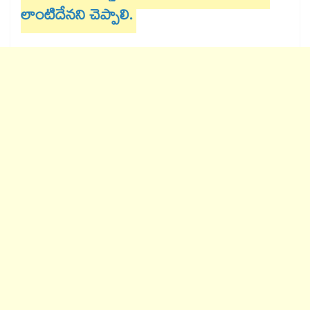
లాంటిదేనని చెప్పాలి.