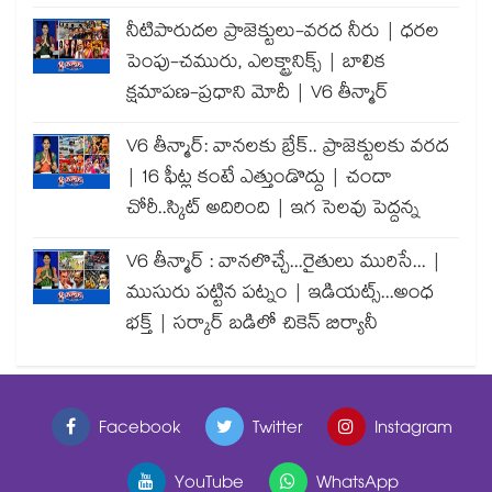
నీటిపారుదల ప్రాజెక్టులు-వరద నీరు | ధరల
పెంపు-చమురు, ఎలక్ట్రానిక్స్ | బాలిక
క్షమాపణ-ప్రధాని మోదీ | V6 తీన్మార్
V6 తీన్మార్: వానలకు బ్రేక్.. ప్రాజెక్టులకు వరద
| 16 ఫీట్ల కంటే ఎత్తుండొద్దు | చందా
చోరీ..స్కిట్ అదిరింది | ఇగ సెలవు పెద్దన్న
V6 తీన్మార్ : వానలొచ్చే...రైతులు మురిసే... |
ముసురు పట్టిన పట్నం | ఇడియట్స్...అంధ
భక్త్ | సర్కార్ బడిలో చికెన్ బిర్యానీ
Facebook
Twitter
Instagram
YouTube
WhatsApp