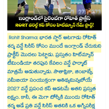
Rohit Sharma: భారత స్టార్ ఆటగాడు రోహిత్
శర్మ వన్డే సిరీస్ కోసం ముందే ఇంగ్లాండ్ చేరుకుని
ప్రాక్టీస్ మొదలు పెట్టాడు. ప్రస్తుతం హిట్‌మ్యాన్
టీమిండియా తరఫున కేవలం వన్డే ఫార్మాట్
మాత్రమే ఆడుతున్నాడు. సౌతాఫ్రికా, జింబాబ్వే,
నమీబియా సంయుక్తంగా ఆతిథ్యమివ్వబోయే
2027 వన్డే ప్రపంచ కప్ ఆడటమే అతని ప్రస్తుత
లక్ష్యం. కానీ, ఈ మెగా టోర్నీకి ముందు రోహిత్
శర్మ ఆడే ప్రతి వన్డే సిరీస్ అతనికి ఒక అగ్నిపరీక్ష