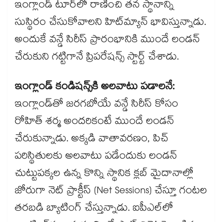
ఇంగ్లాండ్ టూర్‌లో రాణించి తన స్థానాన్ని
సుస్థిరం చేసుకోవాలని హిట్‌మ్యాన్ భావిస్తున్నాడు.
అందుకే వన్డే సిరీస్ ప్రారంభానికి ముందే లండన్
చేరుకుని గట్టిగానే ప్రిపరేషన్స్ స్టార్ట్ చేశాడు.
ఇంగ్లాండ్ కండిషన్స్‌కి అలవాటు పడాలనే:
ఇంగ్లాండ్‌తో జరగబోయే వన్డే సిరీస్ కోసం
రోహిత్ శర్మ అందరికంటే ముందే లండన్
చేరుకున్నాడు. అక్కడి వాతావరణం, పిచ్
పరిస్థితులకు అలవాటు పడేందుకు లండన్
చుట్టుపక్కల ఉన్న కొన్ని స్థానిక క్లబ్ మైదానాల్లో
జోరుగా నెట్ ప్రాక్టీస్ (Net Sessions) చేస్తూ గంటల
తరబడి బ్యాటింగ్ చేస్తున్నాడు. ఐపీఎల్‌లో