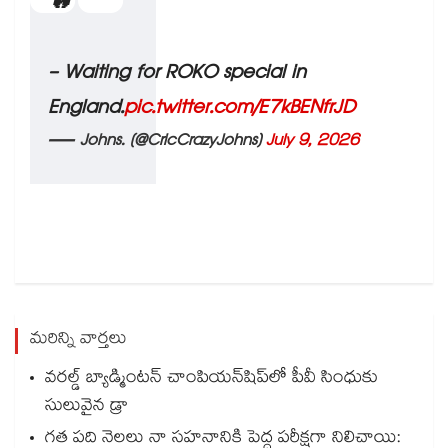
🔥
- Waiting for ROKO special in
England.
pic.twitter.com/E7kBENfrJD
— Johns. (@CricCrazyJohns)
July 9, 2026
మరిన్ని వార్తలు
వరల్డ్ బ్యాడ్మింటన్ చాంపియన్‌షిప్‌లో పీవీ సింధుకు
సులువైన డ్రా
గత పది నెలలు నా సహనానికి పెద్ద పరీక్షగా నిలిచాయి: