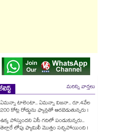
మరిన్ని వార్తలు
లేటెస్ట్
ఏమన్నా టాలెంటా.. ఏమన్నా విజనా.. రూ.4వేల
200 కోట్ల రోడ్డును ఫ్యాన్లతో ఆరబెడుతున్నరు !
ఉక్క పోస్తుందని ఏసీ గదిలో పండుకున్నరు..
తెల్లారే లోపు ఫ్యామిలీ మొత్తం సచ్చిపోయింది !