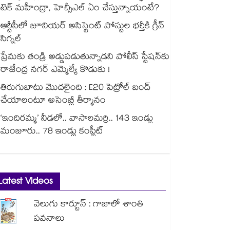
టెక్ మహీంద్రా, హెచ్సీఎల్ ఏం చేస్తున్నాయంటే?
ఆర్టీసీలో జూనియర్ అసిస్టెంట్‌‌ పోస్టుల భర్తీకి గ్రీన్‌‌
సిగ్నల్
ప్రేమకు తండ్రి అడ్డుపడుతున్నాడని పోలీస్ స్టేషన్⁪కు
రాజేంద్ర నగర్ ఎమ్మెల్యే కొడుకు !
తిరుగుబాటు మొదలైంది : E20 పెట్రోల్ బంద్
చేయాలంటూ అసెంబ్లీ తీర్మానం
‘ఇందిరమ్మ’ నీడలో.. వాసాలమర్రి.. 143 ఇండ్లు
మంజూరు.. 78 ఇండ్లు కంప్లీట్
Latest Videos
వెలుగు కార్టూన్ : గాజాలో శాంతి
పవనాలు