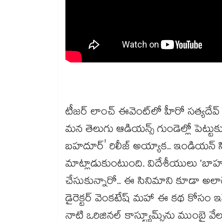
టీజర్ లాంచ్ ఈవెంట్‌లో హీరో సత్యదేవ
మన తెలుగు ఆడియన్స్ గుండెల్లో పెట్టుక
బహదూర్‌' రిలీజ్ అయ్యాక.. ఇండియన్ సిన
మాట్లాడుకుంటుంది. విదేశీయులు ‘బాహుబల
చేసుకున్నారో.. ఈ సినిమాని కూడా అలాగే 
డైరెక్టర్ వెంకటేష్ మహా ఈ కథ కోసం ఇ
నాటి ఒరిజినల్ కాస్ట్యూమ్స్‌ను ముంబై