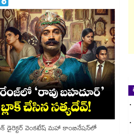
సిక్ డైరెక్టర్ వెంకటేష్ మహా కాంబినేషన్‌లో