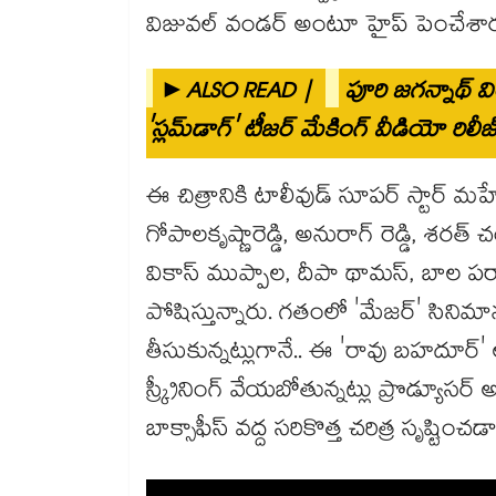
విజువల్ వండర్ అంటూ హైప్ పెంచేశార
►ALSO READ |
పూరి జగన్నాథ్ వ
'స్లమ్‌డాగ్' టీజర్ మేకింగ్ వీడియో రిలీజ్
ఈ చిత్రానికి టాలీవుడ్ సూపర్ స్టార్ మహ
గోపాలకృష్ణారెడ్డి, అనురాగ్ రెడ్డి, శరత్ చం
వికాస్ ముప్పాల, దీపా థామస్, బాల పర
పోషిస్తున్నారు. గతంలో 'మేజర్' సిని
తీసుకున్నట్లుగానే.. ఈ 'రావు బహదూర్‌
స్క్రీనింగ్ వేయబోతున్నట్లు ప్రొడ్యూసర్
బాక్సాఫీస్ వద్ద సరికొత్త చరిత్ర సృష్టిం