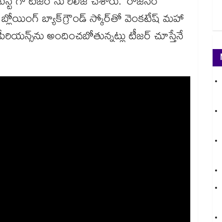
టెస్ట్ గా టీజర్ ను రిలీజ్ చేశారు. రాజసం
ండ్ బ్లోయింగ్ బ్యాక్‌గ్రౌండ్ స్కోర్‌తో వెంకటేష్ మహా
్‌పీరియన్స్‌ను అందించబోతున్నట్లు టీజర్ చూస్తేనే