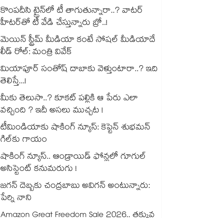
కొంపదీసి ట్రైన్⁬లో టీ తాగుతున్నారా..? వాటర్
హీటర్⁭⁭తో టీ వేడి చేస్తున్నారు బ్రో..!
మెయిన్ స్ట్రీమ్ మీడియా కంటే సోషల్ మీడియాదే
లీడ్ రోల్: మంత్రి వివేక్
మియాపూర్ సంతోష్ దాబాకు వెళ్తుంటారా..? ఇది
తెలిస్తే...!
మీకు తెలుసా..? కూకట్ పల్లికి ఆ పేరు ఎలా
వచ్చింది ? ఇదీ అసలు ముచ్చట !
టీమిండియాకు షాకింగ్ న్యూస్: కెప్టెన్ శుభమన్
గిల్‎కు గాయం
షాకింగ్ న్యూస్.. ఆండ్రాయిడ్ ఫోన్లలో గూగుల్
అసిస్టెంట్ కనుమరుగు !
జగన్ దెబ్బకు చంద్రబాబు అవిగన్ అంటున్నారు:
పేర్ని నాని
Amazon Great Freedom Sale 2026.. తక్కువ