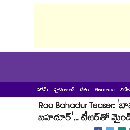
హోమ్
హైదరాబాద్
దేశం
తెలంగాణం
విదే
Rao Bahadur Teaser: 'బాహ
బహదూర్‌'... టీజర్‌తో మైండ్ 