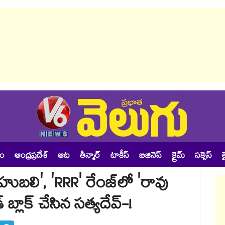
శం
ఆంధ్రప్రదేశ్
ఆట
తీన్మార్
టాకీస్
బిజినెస్
క్రైమ్
సక్సెస్
ల
ుబలి', 'RRR' రేంజ్‌లో 'రావు
బ్లాక్ చేసిన సత్యదేవ్-!