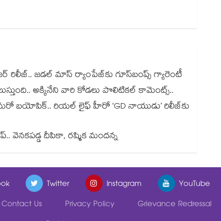
జర్ రిలీజ్.. జడల్ మాస్ ర్యాంపేజ్‌కు గూస్‌బంప్స్ గ్యారెంటీ
్తుంది.. అక్కినేని వారి కోడలు పొలిటికల్ కామెంట్స్..
్ మరో బయోపిక్.. రియల్ లైఫ్ హీరో ‘GD నాయుడు’ రిలీజ్⁬కు
్.. వెనకపడ్డ దీపికా, రష్మిక మందన్న
ok
Twitter
Instagram
YouTube
Contact Us
Privacy Policy
Grievance Redressal