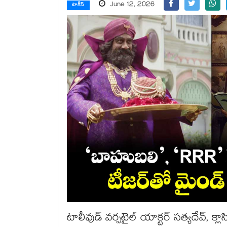
June 12, 2026
టాకీస్
టాలీవుడ్ వర్సటైల్ యాక్టర్ సత్యదేవ్, క్లా