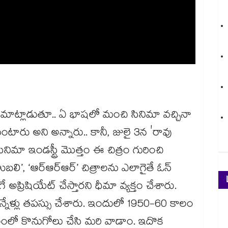
్ మాట్లాడుతూ.. ఏ భాషలో మంచి సినిమా వచ్చినా
ుంటారు అని అన్నారు.. కానీ, జులై 3న 'రావు
ిమా ఇండస్ట్రీ మొత్తం ఈ చిత్రం గురించి
ి’, ‘ఆర్‌ఆర్‌ఆర్’ చిత్రాలను ఎలాగైతే ఓన్
అప్రిషియేట్ చేస్తారని ధీమా వ్యక్తం చేశారు.
న్నేళ్లు తపస్సు చేశారు. ఇందులో 1950-60 కాలం
 వేలంలో కొనుగోలు చేసి మరి వాడాం. ఇదొక