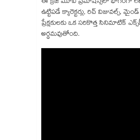
ఈ క్రేజీ మూవీ ప్రమోషన్స్‌లో భాగంగా లే
ఉట్టిపడే క్యారెక్టర్లు, రిచ్ విజువల్స్, మై
ప్రేక్షకులకు ఒక సరికొత్త సినిమాటిక్ ఎక్స
అర్థమవుతోంది.