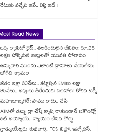
రేటుకు వచ్చేవి ఇవే.. లిస్ట్ ఇదే !
Most Read News
ఒక్క ర్యాపిడో రైడ్.. తలకిందులైన జీవితం: రూ.25
లక్షల హాస్పిటల్ బిల్లులతో యువతి పోరాటం
అమ్మవారి ముందు ఎలాంటి డ్రామాలు చేయలేదు:
జోగిని శ్యామల
జీతం లక్షా 60వేలు.. కట్టాల్సిన EMIలు లక్షా
85వేలు.. అప్పులు తీరేందుకు సలహాలు కోరిన టెక్కీ
మహబూబ్నగర్: పాము కాదు.. చేపే
ATMలో డబ్బు డ్రా చేస్తే క్యాష్ రాకుండానే అకౌంట్లో
కట్ అయ్యాయ్.. న్యాయం చేసిన కోర్టు
గ్రాడ్యుయేట్లకు శుభవార్త.. TCS, విప్రో, ఇన్ఫోసిస్,