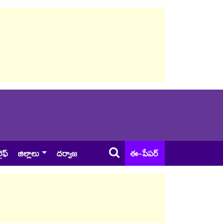
ైఫ్
జిల్లాలు
దర్వాజ
ఈ-పేపర్