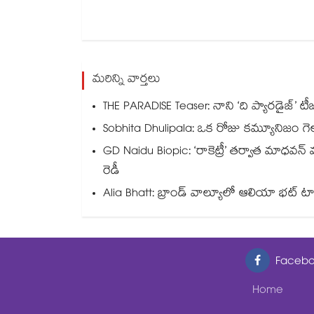
మరిన్ని వార్తలు
THE PARADISE Teaser: నాని ‘ది ప్యారడైజ్‌‌’ టీ
Sobhita Dhulipala: ఒక రోజు కమ్యూనిజం గెలుస
GD Naidu Biopic: ‘రాకెట్రీ’ తర్వాత మాధవన
రెడీ
Alia Bhatt: బ్రాండ్ వాల్యూలో ఆలియా భట్ టాప
Facebo
Home