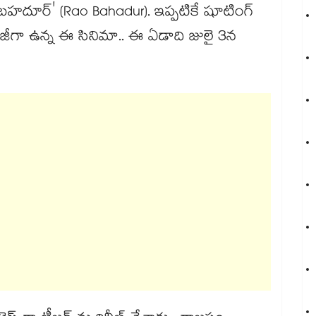
 'రావు బహదూర్‌' (Rao Bahadur). ఇప్పటికే షూటింగ్
్లో బిజీగా ఉన్న ఈ సినిమా.. ఈ ఏడాది జులై 3న