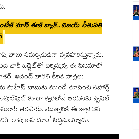
ు.
ింటేజ్ మాస్ ఈజ్ బ్యాక్.. విజయ్ సేతుపతి
!
ేష్ బాబు సమర్పకుడిగా వ్యవహరిస్తున్నారు.
ద్ర భారీ బడ్జెట్‌తో నిర్మిస్తున్న ఈ సినిమాలో
ాశర్, ఆనంద్ భారతి కీలక పాత్రలు
మాను మహేష్ బాబుకు ముందే చూపించి సపోర్ట్
' అవుట్‌పుట్ కూడా త్వరలోనే ఆయనకు స్పెషల్
 అనురాగ్ తెలిపారు. మొత్తానికి ఈ జులై 3న
చడానికి 'రావు బహదూర్‌' సిద్ధమయ్యాడు.