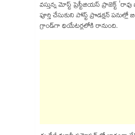
వస్తున్న మోస్ట్ ప్రెస్టీజియస్ ప్రాజెక్ట్
పూర్తి చేసుకుని పోస్ట్ ప్రొడక్షన్ పనుల
గ్రాండ్‌గా థియేటర్లలోకి రానుంది.