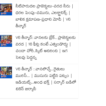
నీటిపారుదల ప్రాజెక్టులు-వరద నీరు |
ధరల పెంపు-చమురు, ఎలక్ట్రానిక్స్ |
బాలిక క్షమాపణ-ప్రధాని మోదీ | V6
తీన్మార్
V6 తీన్మార్: వానలకు బ్రేక్.. ప్రాజెక్టులకు
వరద | 16 ఫీట్ల కంటే ఎత్తుండొద్దు |
చందా చోరీ..స్కిట్ అదిరింది | ఇగ
సెలవు పెద్దన్న
V6 తీన్మార్ : వానలొచ్చే...రైతులు
మురిసే... | ముసురు పట్టిన పట్నం |
ఇడియట్స్...అంధ భక్త్ | సర్కార్ బడిలో
చికెన్ బిర్యానీ