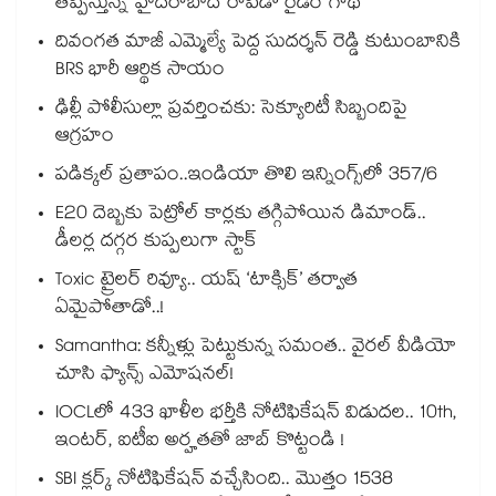
తెప్పిస్తున్న హైదరాబాద్ రాపిడో రైడర్ గాథ
దివంగత మాజీ ఎమ్మెల్యే పెద్ద సుదర్శన్ రెడ్డి కుటుంబానికి
BRS భారీ ఆర్థిక సాయం
ఢిల్లీ పోలీసుల్లా ప్రవర్తించకు: సెక్యూరిటీ సిబ్బందిపై
ఆగ్రహం
పడిక్కల్‌‌ ప్రతాపం..ఇండియా తొలి ఇన్నింగ్స్‌‌లో 357/6
E20 దెబ్బకు పెట్రోల్ కార్లకు తగ్గిపోయిన డిమాండ్..
డీలర్ల దగ్గర కుప్పలుగా స్టాక్
Toxic ట్రైలర్ రివ్యూ.. యష్ ‘టాక్సిక్’ తర్వాత
ఏమైపోతాడో..!
Samantha: కన్నీళ్లు పెట్టుకున్న సమంత.. వైరల్ వీడియో
చూసి ఫ్యాన్స్ ఎమోషనల్!
IOCLలో 433 ఖాళీల భర్తీకి నోటిఫికేషన్ విడుదల.. 10th,
ఇంటర్, ఐటీఐ అర్హతతో జాబ్ కొట్టండి !
SBI క్లర్క్ నోటిఫికేషన్ వచ్చేసింది.. మొత్తం 1538