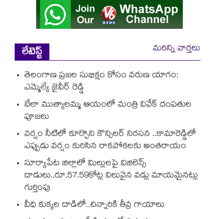
మరిన్ని వార్తలు
లేటెస్ట్
తెలంగాణ ప్రజల సుభిక్షం కోసం వరుణ యాగం:
ఎమ్మెల్యే జైవీర్ రెడ్డి
బేలా ముత్యాలమ్మ ఆయంలో మంత్రి వివేక్ దంపతుల
పూజలు
వర్షం నీటిలో కూర్చొని కౌన్సిలర్ నిరసన ..కామారెడ్డిలో
ఎప్పుడు వర్షం కురిసిన రాకపోకలకు అంతరాయం
సూర్యాపేట జిల్లాలో మిల్లులపై విజిలెన్స్
దాడులు..రూ.57.59కోట్ల విలువైన వడ్లు మాయమైనట్లు
గుర్తింపు
వీధి కుక్కల దాడిలో..చిన్నారికి తీవ్ర గాయాలు