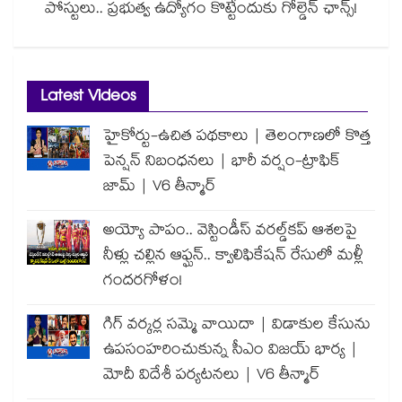
పోస్టులు.. ప్రభుత్వ ఉద్యోగం కొట్టేందుకు గోల్డెన్ ఛాన్స్!
Latest Videos
హైకోర్టు-ఉచిత పథకాలు | తెలంగాణలో కొత్త
పెన్షన్ నిబంధనలు | భారీ వర్షం-ట్రాఫిక్
జామ్ | V6 తీన్మార్
అయ్యో పాపం.. వెస్టిండీస్ వరల్డ్‌కప్ ఆశలపై
నీళ్లు చల్లిన ఆఫ్ఘన్.. క్వాలిఫికేషన్ రేసులో మళ్లీ
గందరగోళం!
గిగ్ వర్కర్ల సమ్మె వాయిదా | విడాకుల కేసును
ఉపసంహరించుకున్న సీఎం విజయ్ భార్య |
మోదీ విదేశీ పర్యటనలు | V6 తీన్మార్