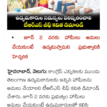
జూన్ 2 వరకు హామీలు అమలు
చేయకుంటే ఉద్యమిస్తామని ప్రభుత్వానికి
హెచ్చరిక
హైదరాబాద్, వెలుగు:
కాంగ్రెస్ ఎన్నికలకు ముందు
తెలంగాణ ఉద్యమకారులకు ఇచ్చిన హామీలను
అమలు చేయాలని టీఆర్ఎస్ చీఫ్ కవిత డిమాండ్​
చేశారు. జూన్ 2 వరకు ప్రభుత్వం హామీలు
అమలు చేయకుంటే ఉద్యమకారులతో కలిసి