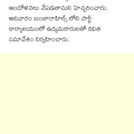
ఆందోళనలు చేపడతామని హెచ్చరించారు.
ఆదివారం బంజారాహిల్స్ లోని పార్టీ
కార్యాలయంలో ఉద్యమకారులతో కవిత
సమావేశం నిర్వహించారు.