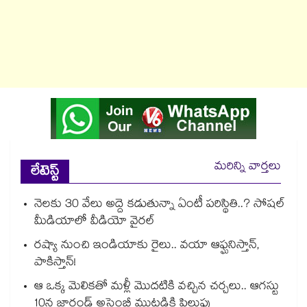
మరిన్ని వార్తలు
లేటెస్ట్
నెలకు 30 వేలు అద్దె కడుతున్నా ఏంటీ పరిస్థితి..? సోషల్
మీడియాలో వీడియో వైరల్
రష్యా నుంచి ఇండియాకు రైలు.. వయా ఆఫ్ఘనిస్తాన్,
పాకిస్తాన్!
ఆ ఒక్క మెలికతో మళ్లీ మొదటికి వచ్చిన చర్చలు.. ఆగస్టు
10న జార్ఖండ్ అసెంబ్లీ ముట్టడికి పిలుపు