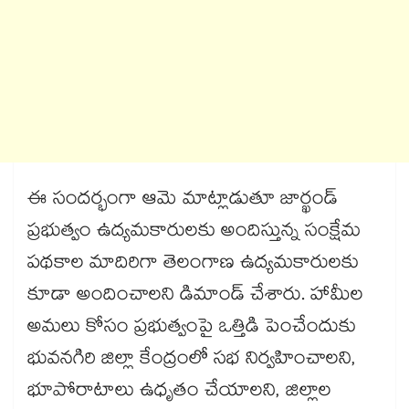
ఈ సందర్భంగా ఆమె మాట్లాడుతూ జార్ఖండ్
ప్రభుత్వం ఉద్యమకారులకు అందిస్తున్న సంక్షేమ
పథకాల మాదిరిగా తెలంగాణ ఉద్యమకారులకు
కూడా అందించాలని డిమాండ్ చేశారు. హామీల
అమలు కోసం ప్రభుత్వంపై ఒత్తిడి పెంచేందుకు
భువనగిరి జిల్లా కేంద్రంలో సభ నిర్వహించాలని,
భూపోరాటాలు ఉధృతం చేయాలని, జిల్లాల