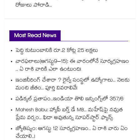
రోజులు పోరాడి..
Most Read News
పెద్ది కుటుంబానికి రూ.2 కోట్ల 25 లక్షలు
వారఫలాలు(ఆగస్టు9–15): ఈ వారంలోనే సూర్యగ్రహణం
.. ఏ రాశి వారికి ఎలా ఉంటుంది!
ఇంజినీరింగ్ చేశారా ? రైల్వే సంస్థలో ఉద్యోగాలు.. నెలకు
మంచి జీతం.. పూర్తి వివరాలివే!
పడిక్కల్‌‌ ప్రతాపం..ఇండియా తొలి ఇన్నింగ్స్‌‌లో 357/6
Mahesh Babu: హ్యాపీ బర్త్ డే MB.. మహేష్‌పై నమ్రత
ప్రేమ వర్షం.. ఫిదా అవుతున్న సూపర్‌స్టార్ ఫ్యాన్స్
జ్యోతిష్యం: ఆగస్టు 12 సూర్యగ్రహణం.. ఏ రాశి వారు ఏం
చేయాలి..!