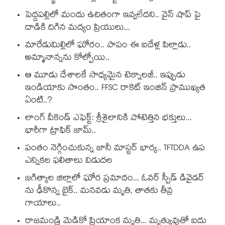
పెద్దపల్లిలో మందు ఉచితంగా ఇవ్వలేదని.. వైన్ షాప్ పై
దాడికి దిగిన మద్యం ప్రియులు...
మారేడుమిల్లిలో ఘోరం.. పాపం ఈ ఐదేళ్ల పిల్లాడు..
అమ్మానాన్నను కోల్పోయి..
ఆ మూడు దేశాలకే సాధ్యమైన టెక్నాలజీ.. ఇప్పుడు
ఇండియాకు సొంతం.. FFSC రాకెట్ ఇంజిన్ ప్రాముఖ్యత
ఏంటి..?
లాంగ్ వీకెండ్ ఎఫెక్ట్: శ్రీశైలానికి పోటెత్తిన భక్తులు...
భారీగా ట్రాఫిక్ జామ్..
పంతం నెగ్గించుకున్న జానీ మాస్టర్ భార్య.. TFTDDA ఉప
ఎన్నికల ఫలితాలు విడుదల
జగిత్యాల జిల్లాలో ఘోర ప్రమాదం... ఓవర్ స్పీడ్ డివైడర్
ను ఢీకొన్న బైక్.. మనవడు మృతి, తాతకు తీవ్ర
గాయాలు..
రాజమండ్రి మెడికో ప్రియాంక మృతి... మృత్యువుతో ఐదు