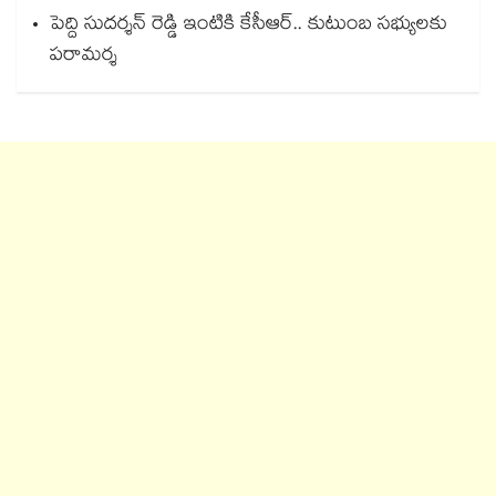
పెద్ది సుదర్శన్ రెడ్డి ఇంటికి కేసీఆర్.. కుటుంబ సభ్యులకు
పరామర్శ