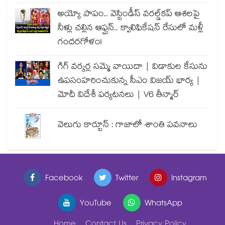
అయ్యో పాపం.. వెస్టిండీస్ వరల్డ్‌కప్ ఆశలపై
నీళ్లు చల్లిన ఆఫ్ఘన్.. క్వాలిఫికేషన్ రేసులో మళ్లీ
గందరగోళం!
గిగ్ వర్కర్ల సమ్మె వాయిదా | విడాకుల కేసును
ఉపసంహరించుకున్న సీఎం విజయ్ భార్య |
మోదీ విదేశీ పర్యటనలు | V6 తీన్మార్
వెలుగు కార్టూన్ : గాజాలో శాంతి పవనాలు
Facebook
Twitter
Instagram
YouTube
WhatsApp
Home
Contact Us
Privacy Policy