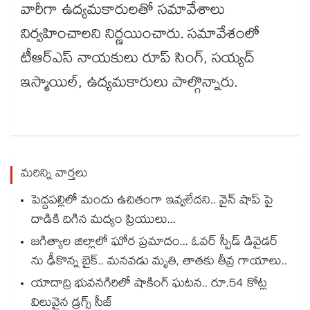
వారీగా ఉద్యమకారులతో సమావేశాలు
నిర్వహించాలని నిర్ణయించారు. సమావేశంలో
టీఆర్ఎస్ నాయకులు రూప్ సింగ్, సయ్యద్
ఇస్మాయిల్, ఉద్యమకారులు పాల్గొన్నారు.
మరిన్ని వార్తలు
పెద్దపల్లిలో మందు ఉచితంగా ఇవ్వలేదని.. వైన్ షాప్ పై
దాడికి దిగిన మద్యం ప్రియులు...
జగిత్యాల జిల్లాలో ఘోర ప్రమాదం... ఓవర్ స్పీడ్ డివైడర్
ను ఢీకొన్న బైక్.. మనవడు మృతి, తాతకు తీవ్ర గాయాలు..
యాదాద్రి భువనగిరిలో షాకింగ్ ఘటన.. రూ.54 కోట్ల
విలువైన డ్రగ్స్ సీజ్