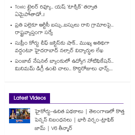
Toxic ట్రైలర్ రివ్యూ.. యష్ ‘టాక్సిక్’ తర్వాత
ఏమైపోతాడో..!
ప్రతి పల్లెకూ ఆర్టీసీ బస్సు..బస్సులు రాని గ్రామాలపై..
రాష్ట్రవ్యాప్తంగా సర్వే
సుప్రీం కోర్టు చీఫ్ జస్టిస్⁭కు షాక్.. ముఖ్య అతిథిగా
వద్దంటూ హైదరాబాద్ నల్సార్ విద్యార్థుల లేఖ
పంజాబ్ నేషనల్ బ్యాంకులో ఉద్యోగ నోటిఫికేషన్..
మినిమమ్ డిగ్రీ ఉంటె చాలు.. కొద్దిరోజులు ఛాన్స్...
Latest Videos
హైకోర్టు-ఉచిత పథకాలు | తెలంగాణలో కొత్త
పెన్షన్ నిబంధనలు | భారీ వర్షం-ట్రాఫిక్
జామ్ | V6 తీన్మార్