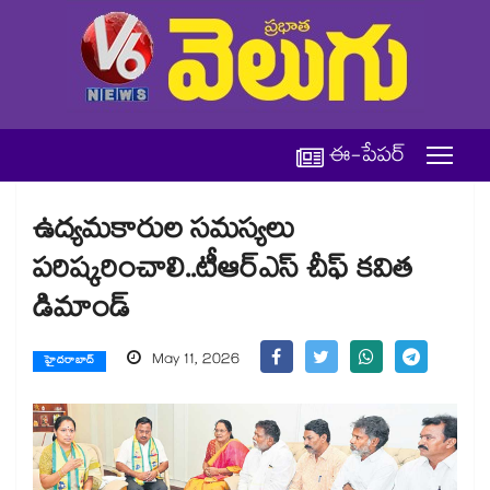
ఈ-పేపర్
ఉద్యమకారుల సమస్యలు
పరిష్కరించాలి..టీఆర్ఎస్ చీఫ్ కవిత
డిమాండ్
May 11, 2026
హైదరాబాద్