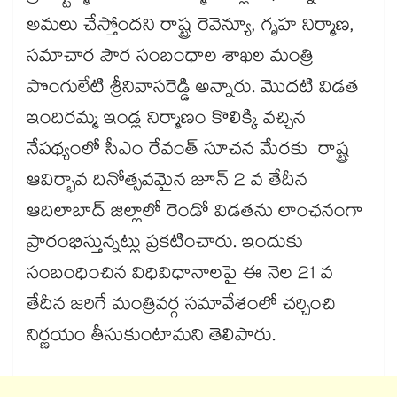
అమలు చేస్తోందని రాష్ట్ర రెవెన్యూ, గృహ నిర్మాణ,
సమాచార పౌర సంబంధాల శాఖల మంత్రి
పొంగులేటి శ్రీనివాసరెడ్డి అన్నారు. మొదటి విడత
ఇందిరమ్మ ఇండ్ల నిర్మాణం కొలిక్కి వచ్చిన
నేపథ్యంలో సీఎం రేవంత్ సూచన మేరకు రాష్ట్ర
ఆవిర్భావ దినోత్సవమైన జూన్ 2 వ తేదీన
ఆదిలాబాద్ జిల్లాలో రెండో విడతను లాంఛనంగా
ప్రారంభిస్తున్నట్లు ప్రకటించారు. ఇందుకు
సంబంధించిన విధివిధానాలపై ఈ నెల 21 వ
తేదీన జరిగే మంత్రివర్గ సమావేశంలో చర్చించి
నిర్ణయం తీసుకుంటామని తెలిపారు.