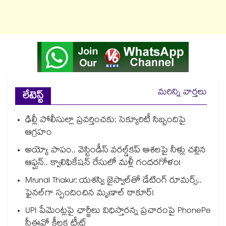
మరిన్ని వార్తలు
లేటెస్ట్
ఢిల్లీ పోలీసుల్లా ప్రవర్తించకు: సెక్యూరిటీ సిబ్బందిపై
ఆగ్రహం
అయ్యో పాపం.. వెస్టిండీస్ వరల్డ్‌కప్ ఆశలపై నీళ్లు చల్లిన
ఆఫ్ఘన్.. క్వాలిఫికేషన్ రేసులో మళ్లీ గందరగోళం!
Mrunal Thakur: యశస్వి జైస్వాల్‌తో డేటింగ్ రూమర్స్‌..
ఫైనల్‌గా స్పందించిన మృణాల్ ఠాకూర్!
UPI పేమెంట్లపై ఛార్జీలు విధిస్తారన్న ప్రచారంపై PhonePe
సీఈవో కీలక ట్వీట్