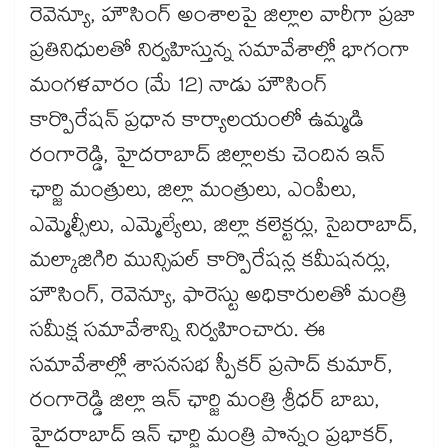
రెవెన్యూ, హౌసింగ్ అంశాలపై జిల్లాల వారీగా ప్రజా
ప్రతినిధులతో నిర్వహిస్తున్న సమావేశాల్లో భాగంగా
మంగళవారం (మే 12) నాడు హౌసింగ్
కార్పొరేషన్ ప్రధాన కార్యాలయంలో ఉమ్మడి
రంగారెడ్డి, హైదరాబాద్ జిల్లాలకు చెందిన ఇన్
ఛార్జి మంత్రులు, జిల్లా మంత్రులు, ఎంపీలు,
ఎమ్మెల్సీలు, ఎమ్మెల్యేలు, జిల్లా కలెక్టర్లు, సైబరాబాద్,
మల్కాజిగిరి మున్సిపల్ కార్పొరేషన్ల కమీషనర్లు,
హౌసింగ్, రెవెన్యూ, ఫారెస్టు అధికారులతో మంత్రి
సమీక్ష సమావేశాన్ని నిర్వహించారు. ఈ
సమావేశాల్లో శాసనసభ స్పీకర్ ప్రసాద్ కుమార్,
రంగారెడ్డి జిల్లా ఇన్ ఛార్జి మంత్రి శ్రీధర్ బాబు,
హైదరాబాద్ ఇన్ ఛార్జి మంత్రి పొన్నం ప్రభాకర్,