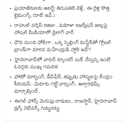
ప్రయాణికులకు అలర్ట్: తిరుపతికి వెళ్లే.. ఈ రైళ్ల కొత్త
టైమింగ్స్, రూట్ ఇవే..!
రాహుల్ వర్సెస్ రిజిజు.. మహిళా రిజర్వేషన్ బిల్లుపై
సోషల్ మీడియాలో డైలాగ్ వార్
ధౌని నుంచి ధోనీగా.. ఒక్క స్పెల్లింగ్ మిస్టేక్‌తో గ్లోబల్
బ్రాండ్‌గా మారిన మహేంద్రుడి స్టోరీ ఇదే?
హైదరాబాద్⁪లో వాటర్ ట్యాంకర్ బుక్ చేస్తున్న ఇంటి
ఓనర్లకు ముఖ్య గమనిక
ఫోటో మార్ఫింగ్, డీప్‌ఫేక్‌, తప్పుడు పోస్టులపై కేంద్రం
సీరియస్.. మెటాకు గట్టి వార్నింగ్.. అల్గారిథమ్స్
మార్చాల్సిందే..
ఈగల్ ఫోర్స్ మెరుపు దాడులు.. రాజస్థాన్, హైదరాబాద్‌
డ్రగ్స్‌ నెట్‌వర్క్‌ గుట్టురట్టు