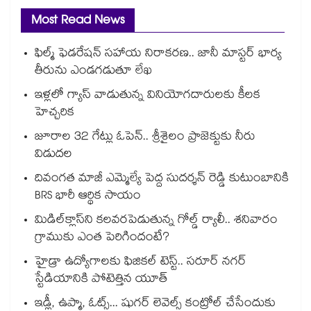
Most Read News
ఫిల్మ్ ఫెడరేషన్ సహాయ నిరాకరణ.. జానీ మాస్టర్ భార్య
తీరును ఎండగడుతూ లేఖ
ఇళ్లలో గ్యాస్ వాడుతున్న వినియోగదారులకు కీలక
హెచ్చరిక
జూరాల 32 గేట్లు ఓపెన్.. శ్రీశైలం ప్రాజెక్టుకు నీరు
విడుదల
దివంగత మాజీ ఎమ్మెల్యే పెద్ద సుదర్శన్ రెడ్డి కుటుంబానికి
BRS భారీ ఆర్థిక సాయం
మిడిల్‌క్లాస్‌ని కలవరపెడుతున్న గోల్డ్ ర్యాలీ.. శనివారం
గ్రాముకు ఎంత పెరిగిందంటే?
హైడ్రా ఉద్యోగాలకు ఫిజికల్ టెస్ట్.. సరూర్ నగర్
స్టేడియానికి పోటెత్తిన యూత్
ఇడ్లీ, ఉప్మా, ఓట్స్... షుగర్ లెవెల్స్ కంట్రోల్ చేసేందుకు