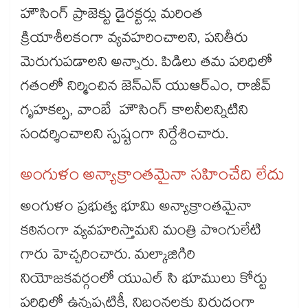
హౌసింగ్ ప్రాజెక్టు డైరక్టర్లు మరింత
క్రియాశీలకంగా వ్యవహరించాలని, పనితీరు
మెరుగుపడాలని అన్నారు. పిడిలు తమ పరిధిలో
గతంలో నిర్మించిన జెన్ఎన్ యుఆర్ఎం, రాజీవ్
గృహకల్ప, వాంబే హౌసింగ్ కాలనీలన్నిటిని
సందర్శించాలని స్పష్టంగా నిర్దేశించారు.
అంగుళం అన్యాక్రాంతమైనా సహించేది లేదు
అంగుళం ప్రభుత్వ భూమి అన్యాక్రాంతమైనా
కఠినంగా వ్యవహరిస్తామని మంత్రి పొంగులేటి
గారు హెచ్చరించారు. మల్కాజిగిరి
నియోజకవర్గంలో యుఎల్ సి భూములు కోర్టు
పరిధిలో ఉన్నప్పటికీ, నిబంనలకు విరుద్దంగా