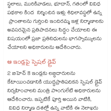
స్థలాలు, మురికివాడలు, భూదాన్, గతంలో వివిధ
పథకాల కింద నిర్మించిన ఇళ్లు శిధిలావస్థలో ఉన్న
ప్రాంతాలను గుర్తించి ఇందిరమ్మ ఇళ్ల నిర్మాణాలకు
అవసరమైన ప్రతిపాదనలు సిద్ధం చేయాలని ఈ
విషయంలో ప్రజా ప్రతినిధులను భాగస్వామ్యులను
చేయాలని అధికారులను ఆదేశించారు.
ఆ ఇండ్లపై స్పెషల్ డ్రైవ్
2 బిహెచ్ కె ఇండ్లకు లబ్ధిదారులను
కేటాయించడానికి యుద్ధప్రాతిపదికన స్పెషల్ డ్రైవ్
నిర్వహించాలని మంత్రి పొంగులేటి అధికారులను
ఆదేశించారు. ఇప్పటికే పూర్తి అయిన వాటికి,
వివిధ నిర్మాణ దశల్లో ఉన్న వాటికి ఈ నెలాఖరు