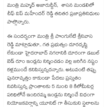
మంత్రి మహ్మద్ అజారుద్దీన్, శాసన మండలిలో
చీఫ్ విప్ మహేందర్ రెడ్డి తదితర ప్రజాప్రతినిధులు
పాల్గొన్నారు.
ఈ సందర్భంగా మంత్రి శ్రీ పొంగులేటి శ్రీనివాస
రెడ్డి మాట్లాడుతూ.. గత ప్రభుత్వం దూరదృష్టి
లేకుండా హైదరాబాద్ నగరానికి దూరంగా డబుల్
బెడ్ రూం ఇండ్లను నిర్మించడం వల్ల జరిగిన నష్టం
కళ్లముందే కనిపిస్తున్నదన్నారు. అటువంటి తప్పు
పునరావృత్తం కాకుండా పేదలు ప్రస్తుతం
నివసిస్తున్న ప్రాంతాలకు 5 నుంచి 8 కిలోమీటర్ల
పరిథిలోనే ఇందిరమ్మ ఇండ్లను నిర్మించే విధంగా
నియోజకవర్గాన్ని యూనిట్ గా తీసుకుని స్థలాలను